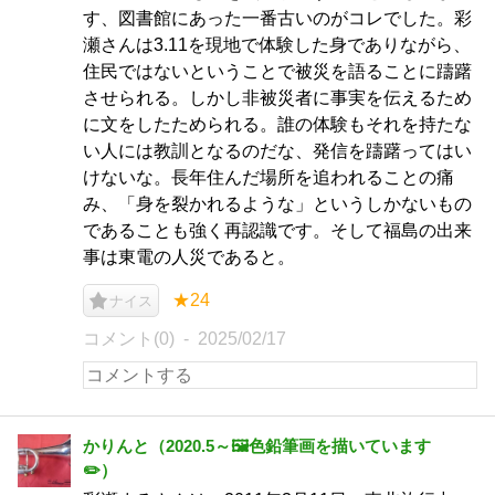
す、図書館にあった一番古いのがコレでした。彩
瀬さんは3.11を現地で体験した身でありながら、
住民ではないということで被災を語ることに躊躇
させられる。しかし非被災者に事実を伝えるため
に文をしたためられる。誰の体験もそれを持たな
い人には教訓となるのだな、発信を躊躇ってはい
けないな。長年住んだ場所を追われることの痛
み、「身を裂かれるような」というしかないもの
であることも強く再認識です。そして福島の出来
事は東電の人災であると。
★24
ナイス
コメント(0)
2025/02/17
かりんと（2020.5～🖼️色鉛筆画を描いています
✏️）