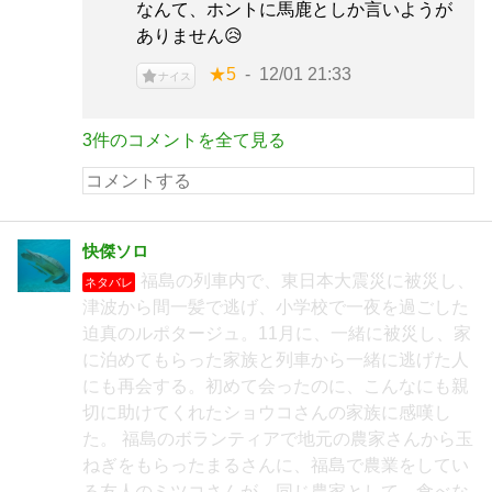
なんて、ホントに馬鹿としか言いようが
ありません😥
★5
12/01 21:33
ナイス
3件のコメントを全て見る
快傑ソロ
福島の列車内で、東日本大震災に被災し、
ネタバレ
津波から間一髪で逃げ、小学校で一夜を過ごした
迫真のルポタージュ。11月に、一緒に被災し、家
に泊めてもらった家族と列車から一緒に逃げた人
にも再会する。初めて会ったのに、こんなにも親
切に助けてくれたショウコさんの家族に感嘆し
た。 福島のボランティアで地元の農家さんから玉
ねぎをもらったまるさんに、福島で農業をしてい
る友人のミツコさんが、同じ農家として、食べな