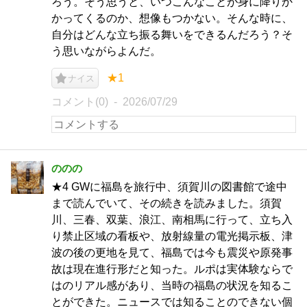
ろう。そう思うと、いつこんなことが身に降りか
かってくるのか、想像もつかない。そんな時に、
自分はどんな立ち振る舞いをできるんだろう？そ
う思いながらよんだ。
★1
ナイス
コメント(0)
2026/07/29
ののの
★4 GWに福島を旅行中、須賀川の図書館で途中
まで読んでいて、その続きを読みました。須賀
川、三春、双葉、浪江、南相馬に行って、立ち入
り禁止区域の看板や、放射線量の電光掲示板、津
波の後の更地を見て、福島では今も震災や原発事
故は現在進行形だと知った。ルポは実体験ならで
はのリアル感があり、当時の福島の状況を知るこ
とができた。ニュースでは知ることのできない個