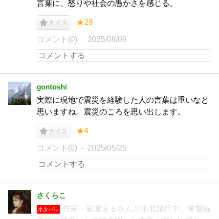
言葉に、怒りや社会の愚かさを感じる。
★29
ナイス
コメント(0)
2025/08/09
gontoshi
実際に現地で震災を経験した人の言葉は重いなと
思いますね。震災のころを思い出します。
★4
ナイス
コメント(0)
2025/05/25
さくらこ
作家・彩瀬まるさんが東北旅行中、常磐線
ネタバレ