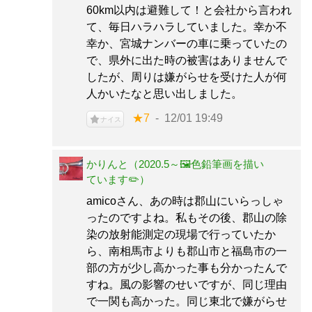
60km以内は避難して！と会社から言われ
て、毎日ハラハラしていました。幸か不
幸か、宮城ナンバーの車に乗っていたの
で、県外に出た時の被害はありませんで
したが、周りは嫌がらせを受けた人が何
人かいたなと思い出しました。
★7
12/01 19:49
ナイス
かりんと（2020.5～🖼️色鉛筆画を描い
ています✏️）
amicoさん、あの時は郡山にいらっしゃ
ったのですよね。私もその後、郡山の除
染の放射能測定の現場で行っていたか
ら、南相馬市よりも郡山市と福島市の一
部の方が少し高かった事も分かったんで
すね。風の影響のせいですが、同じ理由
で一関も高かった。同じ東北で嫌がらせ