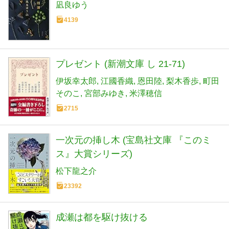
凪良ゆう
4139
プレゼント (新潮文庫 し 21-71)
伊坂幸太郎
江國香織
恩田陸
梨木香歩
町田
そのこ
宮部みゆき
米澤穂信
2715
一次元の挿し木 (宝島社文庫 『このミ
ス』大賞シリーズ)
松下龍之介
23392
成瀬は都を駆け抜ける