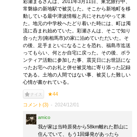
彩瀬まるさんは、2011年3月11日、東北旅行中、
常磐線の新地駅で被災した。そこから新地町を移
動している最中津波情報と共にそれがやって来
た。地元の中学校へたどり着いた時には、町は濁
流に呑まれ始めていた。彩瀬さんは、そこで知り
合った方(南相馬市)の家に泊めていただいた。そ
の後、足手まといになることを恐れ、福島市迄送
ってもらい、何とか自宅に戻った。その後、ボラ
ンティア活動に参加した事、震災日にお世話にな
ったお宅へのお礼と併せ被災地に寄り添った記録
である。土地の人間ではない事、被災した難しい
心情が書かれている。
★44
ナイス
コメント(3)
2024/12/01
amico
我が家は当時原発から58km離れた郡山に
住んでいて、もう1回爆発があったら