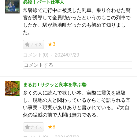
必殺！パート仕事人
常磐線で走行中に被災した列車、乗り合わせた警
官が誘導して全員助かったというのもこの列車で
したか。駅が新地町だったのも初めて知りまし
た。
★3
ナイス
コメント(0)
2024/07/29
まるお I サクッと良本を学ぶ📚
多くの人に読んで欲しい本。実際に震災を経験
し、現地の人と関わっているからこそ語られる辛
い事実・現実がありありと書かれている。 //大自
然の猛威の前で人間は無力である。
★8
ナイス