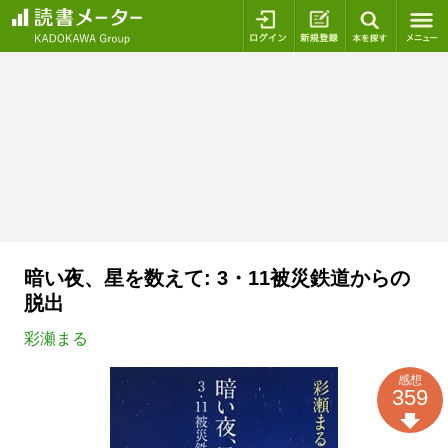
ログイン
新規登録
本を探
暗い夜、星を数えて: 3・11被災鉄道からの
脱出
彩瀬まる
感想
359