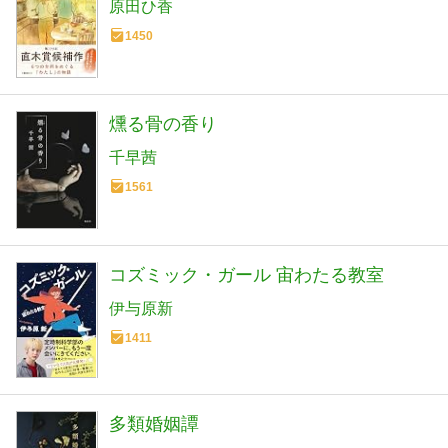
原田ひ香
1450
燻る骨の香り
千早茜
1561
コズミック・ガール 宙わたる教室
伊与原新
1411
多類婚姻譚