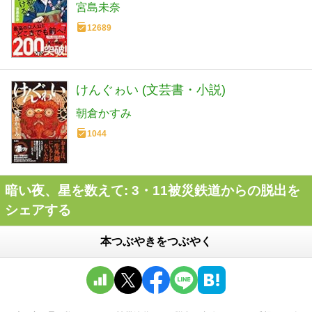
宮島未奈
12689
けんぐゎい (文芸書・小説)
朝倉かすみ
1044
暗い夜、星を数えて: 3・11被災鉄道からの脱出を
シェアする
本つぶやきをつぶやく