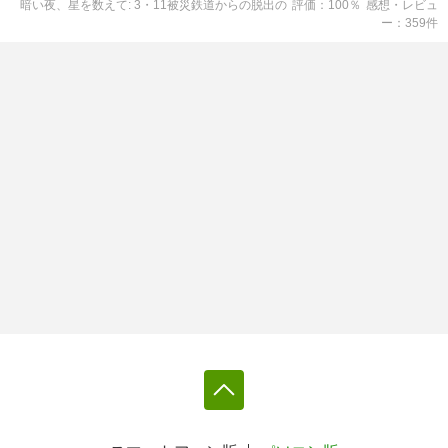
暗い夜、星を数えて: 3・11被災鉄道からの脱出
の
評価
100
％
感想・レビュ
ー
359
件