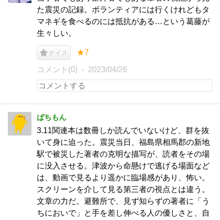
た震災の記録。ボランティアには行くけれどもタ
マネギを食べるのには抵抗がある…という葛藤が
生々しい。
★7
ナイス
コメント(0)
2023/04/26
ぱちもん
3.11関連本は数冊しか読んでいないけど、群を抜
いて身に迫った。震災当日、福島県相馬郡の新地
駅で被災した著者の克明な描写が、読者をその場
に没入させる。津波から命懸けで逃げる場面など
は、動画で見るより遥かに臨場感があり、怖い。
スクリーンを介して見る第三者の視点とは違う。
文章の力だ。避難所で、見ず知らずの著者に「う
ちにおいで」と手を差し伸べる人の優しさと、自