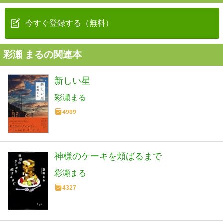
今すぐ登録する（無料）
彩瀬 まるの関連本
新しい星
彩瀬まる
4989
神様のケーキを頬ばるまで
彩瀬まる
4327