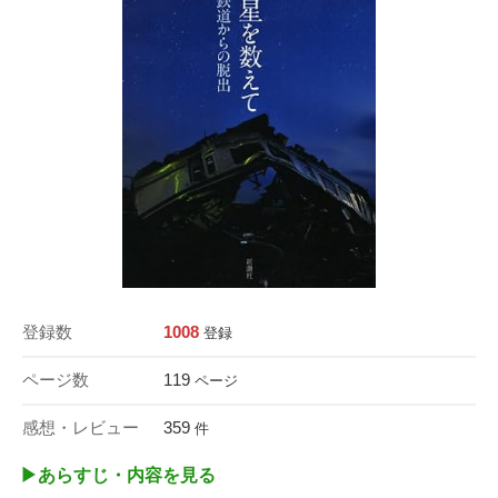
登録数
1008
登録
ページ数
119
ページ
感想・レビュー
359
件
▶︎あらすじ・内容を見る