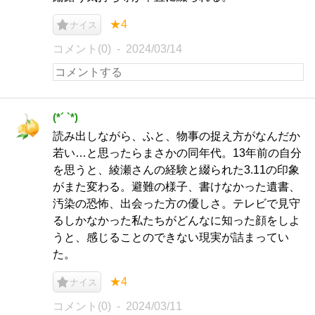
★4
ナイス
コメント(0)
2024/03/14
(*´ `*)
読み出しながら、ふと、物事の捉え方がなんだか
若い…と思ったらまさかの同年代。13年前の自分
を思うと、綾瀬さんの経験と綴られた3.11の印象
がまた変わる。避難の様子、書けなかった遺書、
汚染の恐怖、出会った方の優しさ。テレビで見守
るしかなかった私たちがどんなに知った顔をしよ
うと、感じることのできない現実が詰まってい
た。
★4
ナイス
コメント(0)
2024/03/11