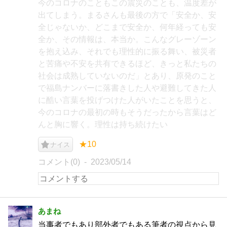
今のコロナのこともこの震災のことも、温度差が
出てしまう。まるさんも最後の方で「安全か、安
全じゃないか、どこまで安全か、何年経っても安
全か、その情報は、本当か。こんなグレーゾーン
を抱え込み、それでも理性的に振る舞い、被災者
と苦痛や不安を共有できるほど、きっと私たちの
社会は成熟していないのだ」とあり、原発のこと
で福島ナンバーに落書きした人や避難してきた人
に酷い言葉を投げつけた人がいたことを思うと、
今のコロナの最初の時もそうだったから言葉はど
んと胸に響く。理性は持ち続けたい
★10
ナイス
コメント(0)
2023/05/14
あまね
当事者でもあり部外者でもある筆者の視点から見