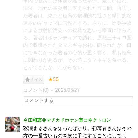
車内で被災した体験を綴った本作。激しい揺れ、
津波、地元の被災者に支えられた五日間。再訪し
た著者は、東京と福島の物理的な近さと精神的な
遠さのギャップに愕然とする。さらに、原発事故
による放射能汚染への複雑な思いも率直に語られ
る。著者はボランティアで訪れ、原発三十キロ圏
内で収穫されたタマネギをお礼に贈られたが、口
にできなかった著者の心情が重く響く。私も福島
に関わりがあるが、その時にタマネギを食べるこ
とができたか、わからない。
★55
ナイス
コメント(0)
2025/03/27
今庄和恵＠マチカドホケン室コネクトロン
彩瀬まるさんを知ったばかり。初著者さんはその
方の一番古いものを次に手にすることにしてま