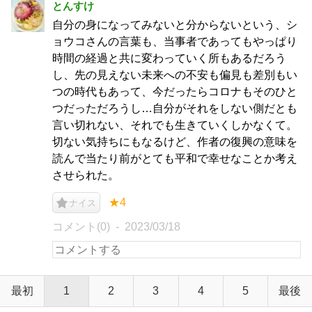
とんすけ
自分の身になってみないと分からないという、シ
ョウコさんの言葉も、当事者であってもやっぱり
時間の経過と共に変わっていく所もあるだろう
し、先の見えない未来への不安も偏見も差別もい
つの時代もあって、今だったらコロナもそのひと
つだっただろうし…自分がそれをしない側だとも
言い切れない、それでも生きていくしかなくて。
切ない気持ちにもなるけど、作者の復興の意味を
読んで当たり前がとても平和で幸せなことか考え
させられた。
★4
ナイス
コメント(0)
2023/03/18
最初
1
2
3
4
5
最後