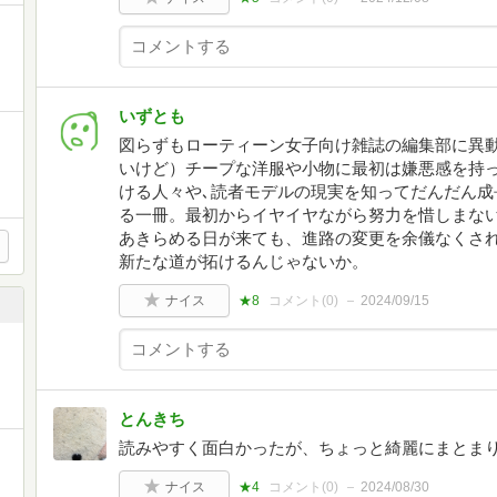
いずとも
図らずもローティーン女子向け雑誌の編集部に異動
いけど）チープな洋服や小物に最初は嫌悪感を持っ
ける人々や､読者モデルの現実を知ってだんだん成
る一冊。最初からイヤイヤながら努力を惜しまない
あきらめる日が来ても、進路の変更を余儀なくさ
新たな道が拓けるんじゃないか。
ナイス
★8
コメント(
0
)
2024/09/15
とんきち
読みやすく面白かったが、ちょっと綺麗にまとま
ナイス
★4
コメント(
0
)
2024/08/30