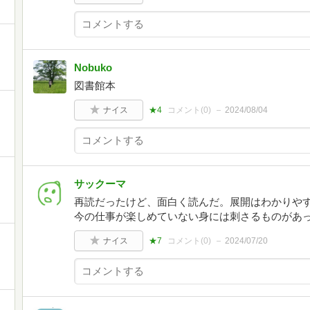
Nobuko
図書館本
ナイス
★4
コメント(
0
)
2024/08/04
サックーマ
再読だったけど、面白く読んだ。展開はわかりや
今の仕事が楽しめていない身には刺さるものがあ
ナイス
★7
コメント(
0
)
2024/07/20
と