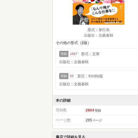
形式：単行本
出版社：文藝春秋
その他の形式（β版）
形式：文庫
登録
1067
出版社：文藝春秋
形式：Kindle版
登録
50
出版社：文藝春秋
本の詳細
登録数
2804
登録
ページ数
285
ページ
書店で詳細を見る