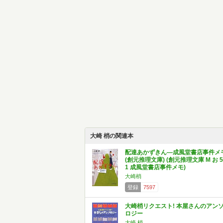
大崎 梢の関連本
配達あかずきん―成風堂書店事件メ
(創元推理文庫) (創元推理文庫 M お 5
1 成風堂書店事件メモ)
大崎梢
登録
7597
大崎梢リクエスト! 本屋さんのアン
ロジー
大崎 梢