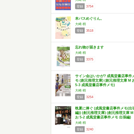
登録
3754
本バスめぐりん。
大崎 梢
登録
3518
忘れ物が届きます
大崎 梢
登録
3375
サイン会はいかが? 成風堂書店事件
モ (創元推理文庫) (創元推理文庫 M 
5-3 成風堂書店事件メモ)
大崎 梢
登録
3254
晩夏に捧ぐ (成風堂書店事件メモ(出
編)) (創元推理文庫) (創元推理文庫 M
お 5-2 成風堂書店事件メモ 出張編)
大崎 梢
登録
3240