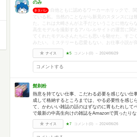
のみ
自他ともに認めるワーカーホリックで、
ネタバレ
ている私。当然のことながら新見のスタンスには
た。これは大崎さんが上手だということに他なら
高生モデルを撮影するアパレルサイトの運営に関
てくれたモデルさんたちにも思いを馳せた。すご
みたい。ミステリーも恋愛もない、お仕事小説が
ナイス
★5
コメント(
0
)
2024/06/29
髭剃粉
熱意を持てない仕事、こだわる必要を感じない仕
成して格納するところまでは、やる必要性を感じら
て、かわいい雑誌の話のはずなのに胃もたれしてペ
で最新の中高生向けの雑誌をAmazonで買ったり
ナイス
★7
コメント(
0
)
2024/06/26