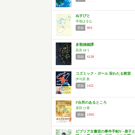
ぬすびと
寺地はるな
登録
963
多類婚姻譚
凪良 ゆう
登録
4138
コズミック・ガール 宙わたる教室
伊与原 新
登録
1411
#台所のあるところ
原田 ひ香
登録
1450
ビブリア古書堂の事件手帖V ~扉子