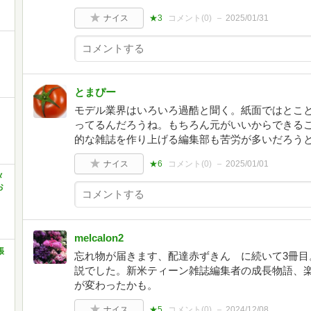
ナイス
★3
コメント(
0
)
2025/01/31
とまぴー
モデル業界はいろいろ過酷と聞く。紙面ではとこ
ってるんだろうね。もちろん元がいいからできる
的な雑誌を作り上げる編集部も苦労が多いだろう
ナイス
★6
コメント(
0
)
2025/01/01
メ
お
melcalon2
張
忘れ物が届きます、配達赤ずきん に続いて3冊目
説でした。新米ティーン雑誌編集者の成長物語、楽
が変わったかも。
ナイス
★5
コメント(
0
)
2024/12/08