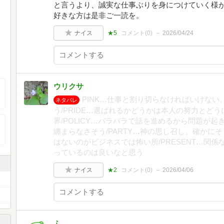
と言うより、誠実な仕事ぶりを身につけていく様
好きな方は是非ご一読を。
ナイス
★5
コメント(
0
)
2026/04/24
ウリクサ
PINK…仕事と割り切らなければいけな
ネタバレ
う/PRIDE…選ばれるかどうかは本人の努力とど
界/POLICY…バラバラで話を進めるから問題が
纏まらなさそう/PARTY…神の思し召し、確かにそ
はないのがビジネスでは怖い所/PRESENT…関
っているのは良いなと思う
ナイス
★2
コメント(
0
)
2026/04/06
ふ