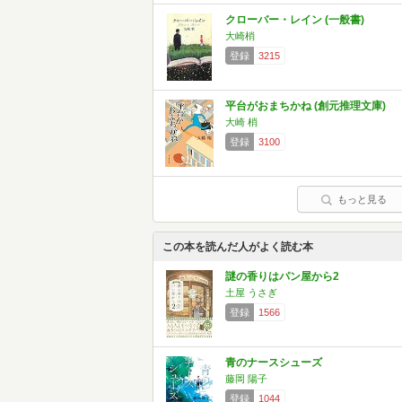
クローバー・レイン (一般書)
大崎梢
登録
3215
平台がおまちかね (創元推理文庫)
大崎 梢
登録
3100
もっと見る
この本を読んだ人がよく読む本
謎の香りはパン屋から2
土屋 うさぎ
登録
1566
青のナースシューズ
藤岡 陽子
登録
1044