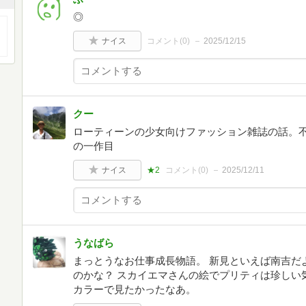
◎
ナイス
コメント(
0
)
2025/12/15
クー
ローティーンの少女向けファッション雑誌の話。
の一作目
ナイス
★2
コメント(
0
)
2025/12/11
うなばら
まっとうなお仕事成長物語。 新見といえば南吉だ
のかな？ スカイエマさんの絵でプリティは珍しい
カラーで見たかったなあ。