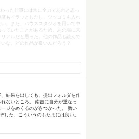
関わった仕事には常に全力であれと思っ
幾度もイラッとしたし、ツッコミも入れ
ない。また、ハウススタジオを用いて中
わっていたことがあるため、あの場に来
くリアルだと思った。他の作品も読んで
良いな。どの作品が良いんだろう？
事、結果を出しても、提出フォルダを作
れないところ。 南吉に自分が重なっ
ージをめくるのがきつかった。 勢い
なぞした。こういうのもたまには良い。