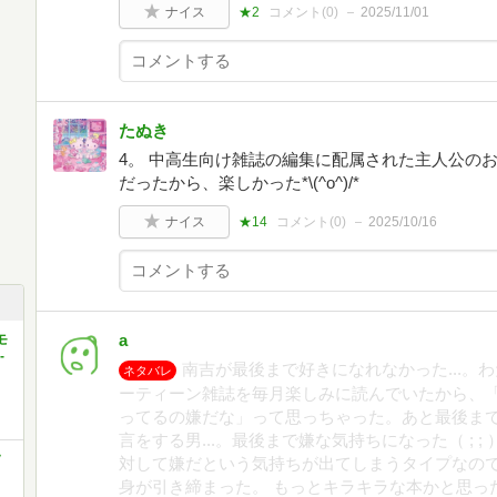
ナイス
★2
コメント(
0
)
2025/11/01
たぬき
4。 中高生向け雑誌の編集に配属された主人公の
だったから、楽しかった*\(^o^)/*
ナイス
★14
コメント(
0
)
2025/10/16
a
モ
-
南吉が最後まで好きになれなかった...。
ネタバレ
ーティーン雑誌を毎月楽しみに読んでいたから、
ってるの嫌だな」って思っちゃった。あと最後ま
言をする男...。最後まで嫌な気持ちになった（ ; 
ソ
対して嫌だという気持ちが出てしまうタイプなの
身が引き締まった。 もっとキラキラな本かと思った..