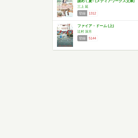
謎めく夏~ (メディアワークス文庫)
三上 延
登録
1312
ファイア・ドーム (上)
辻村 深月
登録
5144