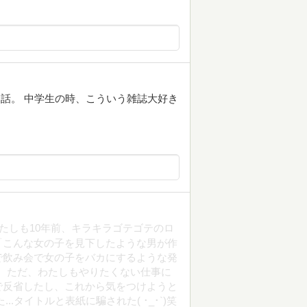
お話。 中学生の時、こういう雑誌大好き
わたしも10年前、キラキラゴテゴテのロ
「こんな女の子を見下したような男が作
で飲み会で女の子をバカにするような発
; ） ただ、わたしもやりたくない仕事に
で反省したし、これから気をつけようと
.タイトルと表紙に騙された( ･_･`)笑