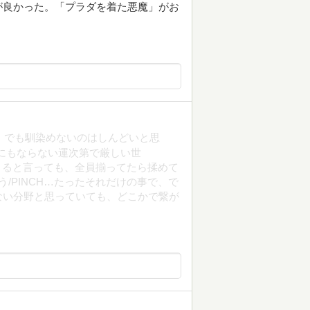
が良かった。「プラダを着た悪魔」がお
い、でも馴染めないのはしんどいと思
うにもならない運次第で厳しい世
起きると言っても、全員揃ってたら揉めて
う/PINCH…たったそれだけの事で、で
係ない分野と思っていても、どこかで繋が