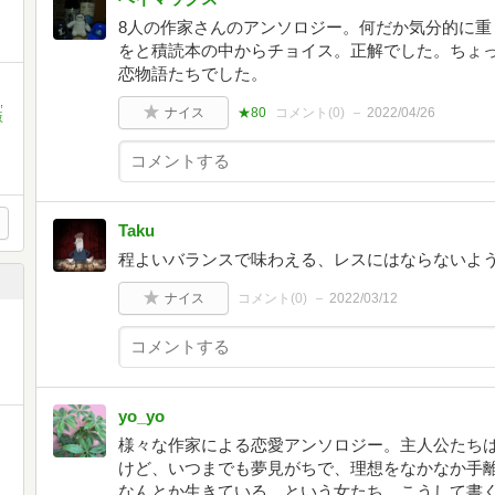
8人の作家さんのアンソロジー。何だか気分的に重
をと積読本の中からチョイス。正解でした。ちょ
恋物語たちでした。
,
ナイス
★80
コメント(
0
)
2022/04/26
坂
Taku
程よいバランスで味わえる、レスにはならないよ
ナイス
コメント(
0
)
2022/03/12
yo_yo
様々な作家による恋愛アンソロジー。主人公たちは
けど、いつまでも夢見がちで、理想をなかなか手
なんとか生きている…という女たち。こうして書