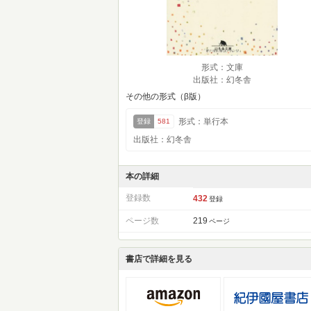
形式：文庫
出版社：幻冬舎
その他の形式（β版）
形式：単行本
登録
581
出版社：幻冬舎
本の詳細
登録数
432
登録
ページ数
219
ページ
書店で詳細を見る