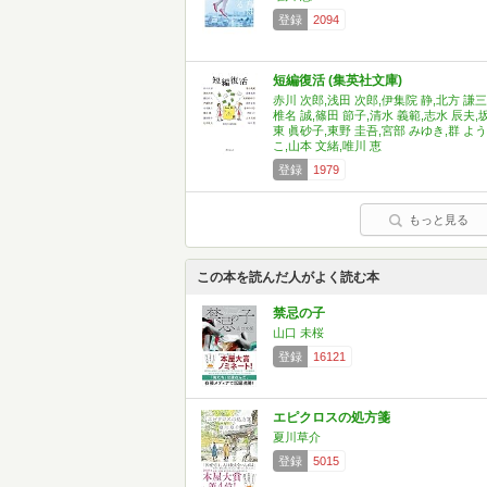
登録
2094
短編復活 (集英社文庫)
赤川 次郎,浅田 次郎,伊集院 静,北方 謙三
椎名 誠,篠田 節子,清水 義範,志水 辰夫,
東 眞砂子,東野 圭吾,宮部 みゆき,群 よう
こ,山本 文緒,唯川 恵
登録
1979
もっと見る
この本を読んだ人がよく読む本
禁忌の子
山口 未桜
登録
16121
エピクロスの処方箋
夏川草介
登録
5015