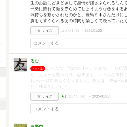
生のお話にどきどきして感情が揺さぶられるなん
一緒に照れて顔を赤らめてしまうような恋をする
気持ちを動かされたのかと。豊島ミホさんだけに
胸をくすぐられるあの時間が楽しくて浸っていた
ナイス
コメント(
0
)
2026/01/25
るむ
いろんな「恋のかけら」が８つ。一緒に
ネタバレ
り、えぇーと思ったり。恋すると、いろんな気持
ね〜♪一緒に楽しくなりました。あとは、東京−京
た。残念でしたけど。
ナイス
★1
コメント(
0
)
2025/01/23
遠野空