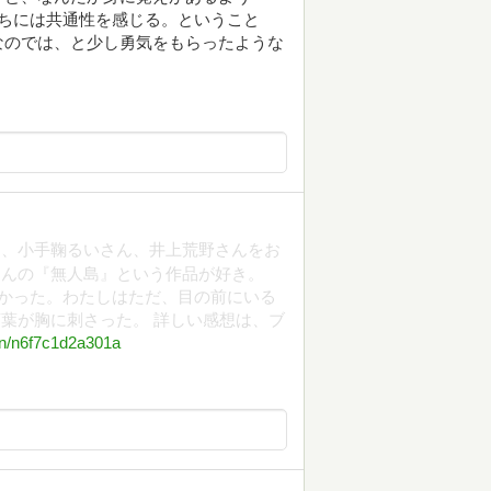
ちには共通性を感じる。ということ
なのでは、と少し勇気をもらったような
ん、小手鞠るいさん、井上荒野さんをお
さんの『無人島』という作品が好き。
かった。わたしはただ、目の前にいる
言葉が胸に刺さった。 詳しい感想は、ブ
/n/n6f7c1d2a301a