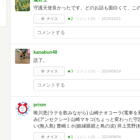
守護天使良かったです。どのお話も面白くて、こ
ナイス
★2
コメント(
0
)
2024/10/21
kanabun48
読了。
ナイス
★3
コメント(
0
)
2024/09/14
prism
唯川恵(ラテを飲みながら) 山崎ナオコーラ(電車を
み(アンセクシー) 山崎マキコ(ちょっと変わった守護
い(無人島) 豊嶋ミホ(銀縁眼鏡と鳥の涙) 井上荒野(粉
ナイス
★1
コメント(
0
)
2024/09/04