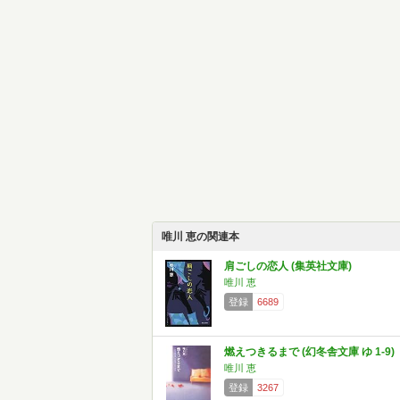
唯川 恵の関連本
肩ごしの恋人 (集英社文庫)
唯川 恵
登録
6689
燃えつきるまで (幻冬舎文庫 ゆ 1-9)
唯川 恵
登録
3267