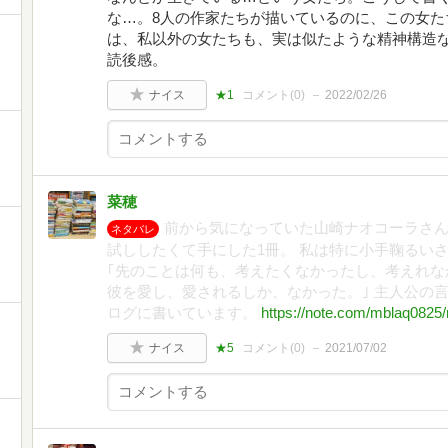
な…。8人の作家たちが描いているのに、この女た
は、私以外の女たちも、実は似たような精神構造
読後感。
ナイス
★1
コメント(
0
)
2022/02/26
菜穂
前から気になっていた山崎ナオコーラさ
ネタバレ
試ししたくて手にした1冊。 私は特に小手鞠るい
｢先のことは何も、考えたくなかったし、考えれな
彼を愛し、愛されるしか、なかった。｣ 主人公の
ログに書いています。
https://note.com/mblaq0825
ナイス
★5
コメント(
0
)
2021/07/02