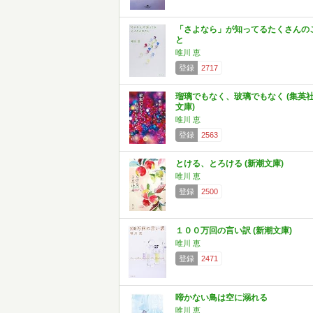
「さよなら」が知ってるたくさんの
と
唯川 恵
登録
2717
瑠璃でもなく、玻璃でもなく (集英
文庫)
唯川 恵
登録
2563
とける、とろける (新潮文庫)
唯川 恵
登録
2500
１００万回の言い訳 (新潮文庫)
唯川 恵
登録
2471
啼かない鳥は空に溺れる
唯川 恵