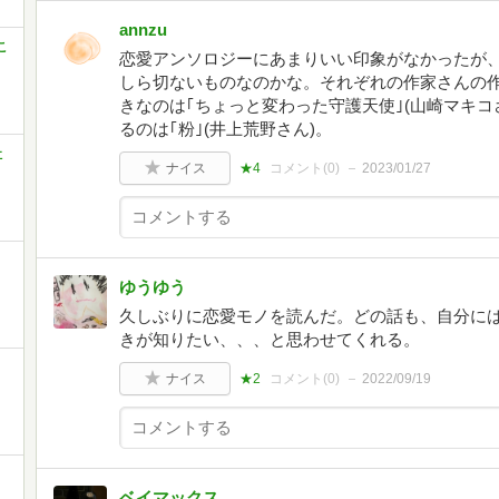
annzu
こ
恋愛アンソロジーにあまりいい印象がなかったが
しら切ないものなのかな。それぞれの作家さんの
きなのは｢ちょっと変わった守護天使｣(山崎マキコ
るのは｢粉｣(井上荒野さん)。
社
ナイス
★4
コメント(
0
)
2023/01/27
ゆうゆう
久しぶりに恋愛モノを読んだ。どの話も、自分に
きが知りたい、、、と思わせてくれる。
ナイス
★2
コメント(
0
)
2022/09/19
ベイマックス