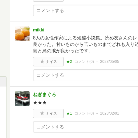
mikki
8人の女性作家による短編小説集。読め友さんのレ
良かった。甘いものから苦いものまでどれも入り
島と鳥の涙が良かったです。
ナイス
★2
コメント(
0
)
2023/05/05
ねぎまぐろ
★★★
ナイス
★1
コメント(
0
)
2023/02/01