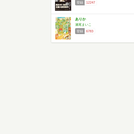
登録
12247
ありか
瀬尾まいこ
登録
6783