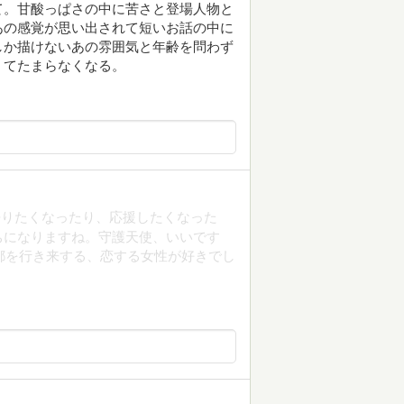
て。甘酸っぱさの中に苦さと登場人物と
あの感覚が思い出されて短いお話の中に
しか描けないあの雰囲気と年齢を問わず
くてたまらなくなる。
語りたくなったり、応援したくなった
ちになりますね。守護天使、いいです
都を行き来する、恋する女性が好きでし