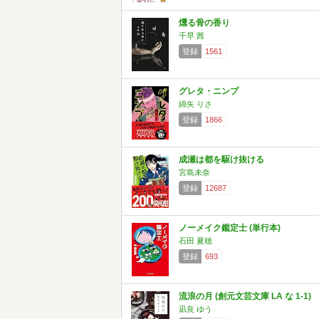
燻る骨の香り
千早 茜
登録
1561
グレタ・ニンプ
綿矢 りさ
登録
1866
成瀬は都を駆け抜ける
宮島未奈
登録
12687
ノーメイク鑑定士 (単行本)
石田 夏穂
登録
693
流浪の月 (創元文芸文庫 LA な 1-1)
凪良 ゆう