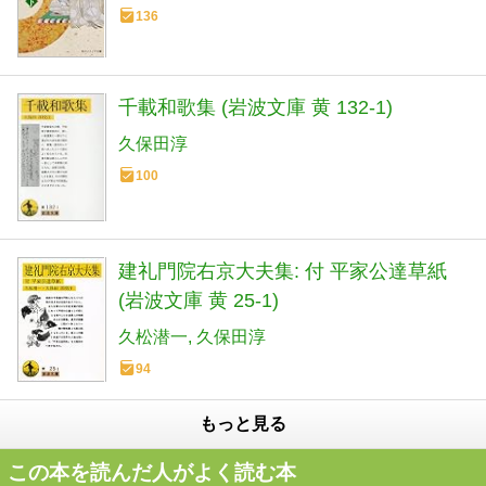
136
千載和歌集 (岩波文庫 黄 132-1)
久保田淳
100
建礼門院右京大夫集: 付 平家公達草紙
(岩波文庫 黄 25-1)
久松潜一
久保田淳
94
もっと見る
この本を読んだ人がよく読む本