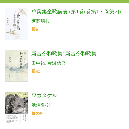
萬葉集全歌講義 (第1巻(巻第1・巻第2))
阿蘇瑞枝
9
新古今和歌集: 新古今和歌集
田中裕
赤瀬信吾
43
ワカタケル
池澤夏樹
350