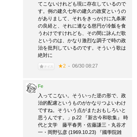
てこないけれども現に存在しているので
す。例の建久七年の建久の政変というの
がありまして、それをきっかけに九条家
の良経と、それに連なる慈円が冷飯を食
うわけですけれども、その間に詠んだ歌
というのは、かなり激烈な調子で時の政
治を批判しているのです。そういう歌は
絶対に
★2
06/30 08:27
ナイス
Fe
入ってこない。そういった逆の形で、政
治的配慮というものがかなりつよいわけ
ですね。そういう点がまたおもしろいと
思うんです。」p.22 『新古今和歌集』 時
代と文学 藤平春男・佐藤謙三・丸谷才
一・岡野弘彦 (1969.10.23) 『國學院雑