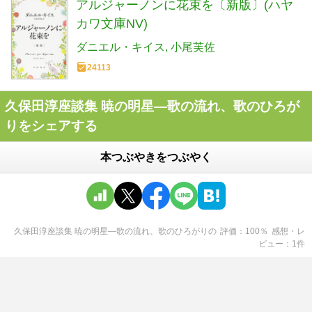
アルジャーノンに花束を〔新版〕(ハヤ
カワ文庫NV)
ダニエル・キイス
小尾芙佐
24113
久保田淳座談集 暁の明星―歌の流れ、歌のひろが
りをシェアする
本つぶやきをつぶやく
久保田淳座談集 暁の明星―歌の流れ、歌のひろがり
の
評価
100
％
感想・レ
ビュー
1
件