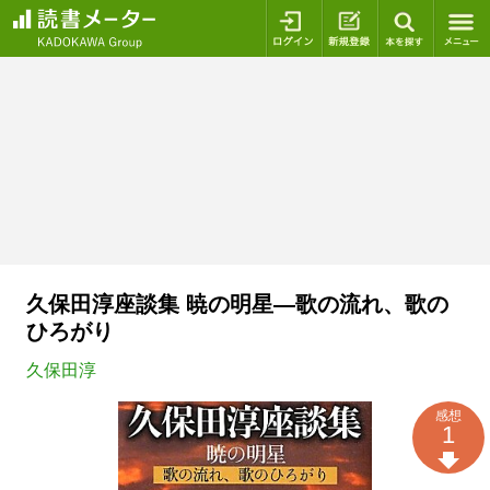
ログイン
新規登録
本を探
久保田淳座談集 暁の明星―歌の流れ、歌の
ひろがり
久保田淳
感想
1