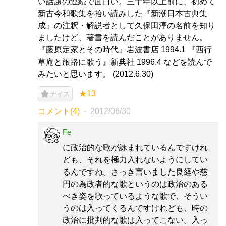
い話題の連続で面白い。三十年以上前に、初めて
新古今和歌集を拾い読みした『新潮日本古典集
成』の注釈・解説者として久保田淳の名前を知り
ましたけど、著書を読んだことがありません。
『藤原定家とその時代』岩波書店 1994.1 『西行
草庵と旅路に歌う』新典社 1996.4 などを読んで
みたいと思います。 (2012.6.30)
★13
ナイス
コメント(4)
2012/06/30
Fe
に政治的な歌が詠まれているんですけれ
ども、それを極力入れないようにしてい
るんですね。さっき言いました良経や慈
円の為政者的な歌というのは政治のある
べき姿を歌っているような歌で、そうい
うのは入ってくるんですけれども、時の
政治に批判的な歌は入ってこない。入っ