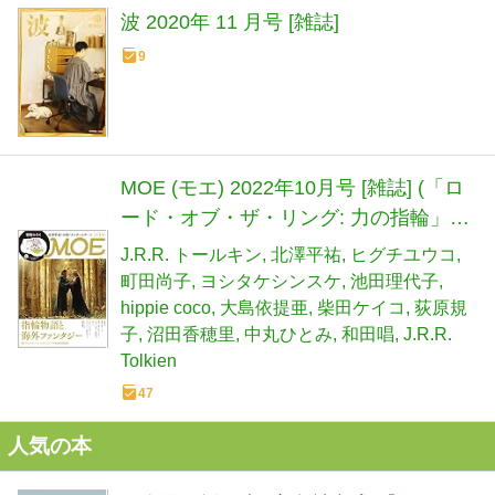
波 2020年 11 月号 [雑誌]
9
MOE (モエ) 2022年10月号 [雑誌] (「ロ
ード・オブ・ザ・リング: 力の指輪」ス
タート！ 指輪物語と海外ファンタジ
J.R.R. トールキン
北澤平祐
ヒグチユウコ
ー | 特別ふろく 北澤平祐描きおろし大
町田尚子
ヨシタケシンスケ
池田理代子
判ダイカットカード)
hippie coco
大島依提亜
柴田ケイコ
荻原規
子
沼田香穂里
中丸ひとみ
和田唱
J.R.R.
Tolkien
47
人気の本