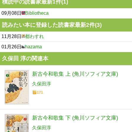
積読中の読書家最新1件(1)
09月08日
Bibliotheca
読みたい本に登録した読書家最新2件(3)
11月28日
都わすれ
01月26日
hazama
久保田 淳の関連本
新古今和歌集 上 (角川ソフィア文庫)
久保田淳
171
新古今和歌集 下 (角川ソフィア文庫)
久保田淳