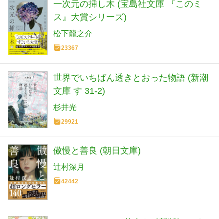
一次元の挿し木 (宝島社文庫 『このミ
ス』大賞シリーズ)
松下龍之介
23367
世界でいちばん透きとおった物語 (新潮
文庫 す 31-2)
杉井光
29921
傲慢と善良 (朝日文庫)
辻村深月
42442