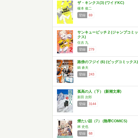
ザ・キンクス(3) (ワイドKC)
榎本 俊二
登録
69
サンキューピッチ 2 (ジャンプコミッ
クス)
住吉 九
登録
279
路傍のフジイ (6) (ビッグコミックス)
鍋 倉夫
登録
243
孤高の人（下） (新潮文庫)
新田 次郎
登録
3144
煙たい話（7） (熱帯COMICS)
林 史也
登録
68