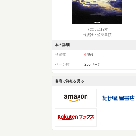
形式：単行本
出版社：笠間書院
本の詳細
登録数
6
登録
ページ数
255
ページ
書店で詳細を見る