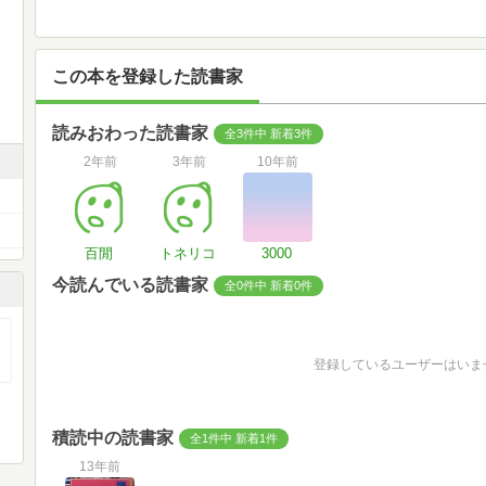
この本を登録した読書家
読みおわった読書家
全3件中 新着3件
2年前
3年前
10年前
百閒
トネリコ
3000
今読んでいる読書家
全0件中 新着0件
登録しているユーザーはいま
積読中の読書家
全1件中 新着1件
13年前