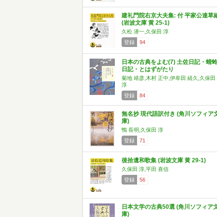
建礼門院右京大夫集: 付 平家公達草
(岩波文庫 黄 25-1)
久松 潜一,久保田 淳
登録
94
日本の古典をよむ(7) 土佐日記・蜻
日記・とはずがたり
菊地 靖彦,木村 正中,伊牟田 経久,久保田
淳
登録
84
無名抄 現代語訳付き (角川ソフィア
庫)
鴨 長明,久保田 淳
登録
71
後拾遺和歌集 (岩波文庫 黄 29-1)
久保田 淳,平田 喜信
登録
56
日本文学の古典50選 (角川ソフィア
庫)