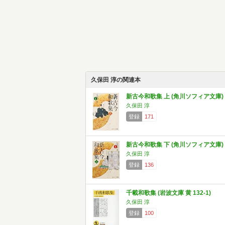
久保田 淳の関連本
新古今和歌集 上 (角川ソフィア文庫)
久保田 淳
登録
171
新古今和歌集 下 (角川ソフィア文庫)
久保田 淳
登録
136
千載和歌集 (岩波文庫 黄 132-1)
久保田 淳
登録
100