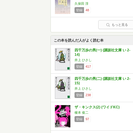
久保田 淳
登録
48
もっと見る
この本を読んだ人がよく読む本
四千万歩の男(一) (講談社文庫 い 2-
14)
井上 ひさし
登録
417
四千万歩の男(二) (講談社文庫 い 2-
15)
井上 ひさし
登録
238
ザ・キンクス(2) (ワイドKC)
榎本 俊二
登録
97