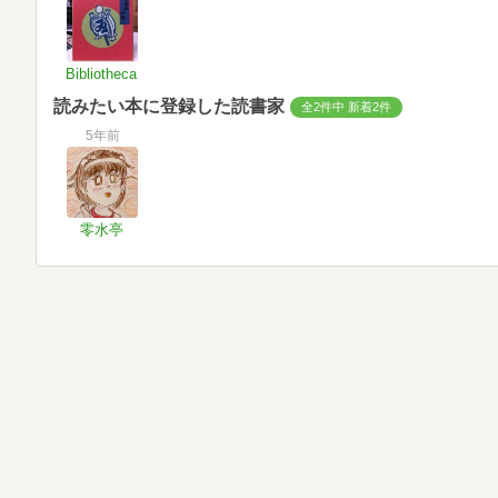
Bibliotheca
読みたい本に登録した読書家
全2件中 新着2件
5年前
零水亭