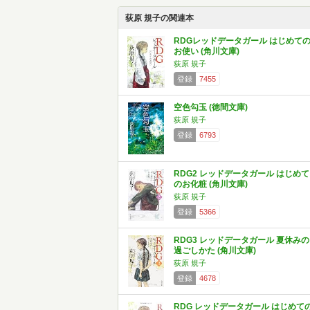
荻原 規子の関連本
RDGレッドデータガール はじめて
お使い (角川文庫)
荻原 規子
登録
7455
空色勾玉 (徳間文庫)
荻原 規子
登録
6793
RDG2 レッドデータガール はじめて
のお化粧 (角川文庫)
荻原 規子
登録
5366
RDG3 レッドデータガール 夏休みの
過ごしかた (角川文庫)
荻原 規子
登録
4678
RDG レッドデータガール はじめて