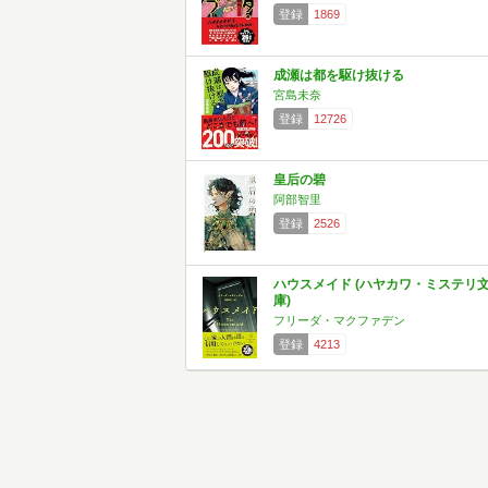
登録
1869
成瀬は都を駆け抜ける
宮島未奈
登録
12726
皇后の碧
阿部智里
登録
2526
ハウスメイド (ハヤカワ・ミステリ
庫)
フリーダ・マクファデン
登録
4213