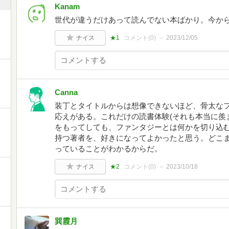
Kanam
世代が違うだけあって読んでない本ばかり。今か
ナイス
★1
コメント(
0
)
2023/12/05
Canna
装丁とタイトルからは想像できないほど、骨太な
応えがある。これだけの読書体験(それも本当に羨
をもってしても、ファンタジーとは何かを切り込
持つ著者を、好きになってよかったと思う。どこ
っていることがわかるからだ。
ナイス
★2
コメント(
0
)
2023/10/18
巽霞月