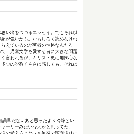
の思い出をつづるエッセイ。でもそれ以
印象が強いかも。おもしろく読めなけれ
とらえているのが著者の性格なんだろ
って、児童文学を愛する者に大きな問題
よく言われるが、キリスト教に無関心な
。多少の説教くささは感じても、それは
知識量だな…あと思ったより冷静とい
シャーリーみたいな人かと思ってた。
共通の考え方とかフル無視で額面通りに