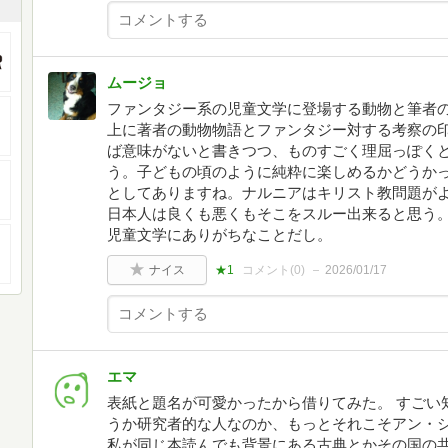
ムージョ
ファンタジー系の児童文学に登場する動物と筆者
上に著者の動物物語とファンタジー対する考察の
ば意味がないと書きつつ、ものすごく理屈っぽく
う。子どもの頃のように純粋に楽しめるかどうか
としてありますね。ナルニアはキリスト教問題が
日本人は良くも悪くもそこをスルー出来ると思う
児童文学にありがちなことだし。
ナイス
★1
コメント(
0
)
2026/01/17
エマ
表紙と題名が可愛かったから借りてみた。 すごい
うか研究者的な人なのか、もっとそれこそアン・
私が同じ本読んでも背景にある古典とかその国の