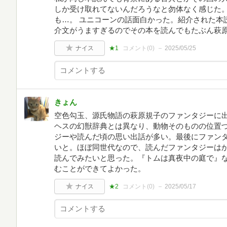
しか受け取れてないんだろうなと勿体なく感じた
も…。 ユニコーンの話面白かった。紹介された本
介文がうますぎるのでその本を読んでもたぶん萩原さん
ナイス
★1
コメント(
0
)
2025/05/25
きょん
空色勾玉、源氏物語の萩原規子のファンタジーに
ヘスの幻獣辞典とは異なり、動物そのものの位置
ジーや読んだ頃の思い出話が多い。最後にファン
いと。ほぼ同世代なので、読んだファンタジーは
読んでみたいと思った。『トムは真夜中の庭で』
むことができてよかった。
ナイス
★2
コメント(
0
)
2025/05/17