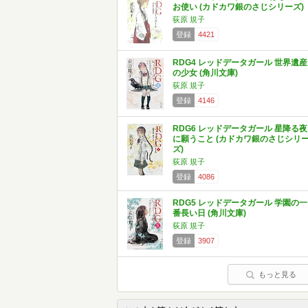
お使い (カドカワ銀のさじシリーズ)
荻原 規子
登録
4421
RDG4 レッドデータガール 世界遺産
の少女 (角川文庫)
荻原 規子
登録
4146
RDG6 レッドデータガール 星降る夜
に願うこと (カドカワ銀のさじシリ
ズ)
荻原 規子
登録
4086
RDG5 レッドデータガール 学園の一
番長い日 (角川文庫)
荻原 規子
登録
3907
もっと見る