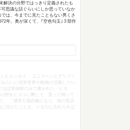
未解決の分野ではっきり定義されたも
不可思議な話ぐらいにしか思っていなか
｣では、今までに見たこともない男くさ
72年。奥が深くて、｢空色勾玉｣３部作
したエッセイ。 ユニコーンとグリフィ
ギみたいに現実世界の動物が活躍してい
どほぼ実体験のみで書かれた「ヒヨ
鶏の卵をヒヨコに孵して、貰って帰って
た。 「通学が遠距離になり、朝の世話
急に泣けたことも、いまだに忘れられな