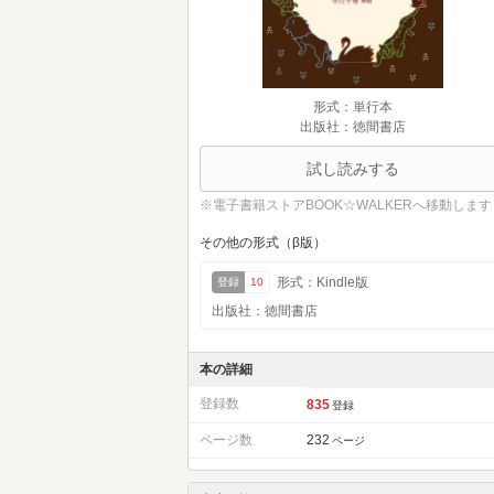
形式：単行本
出版社：徳間書店
試し読みする
※電子書籍ストアBOOK☆WALKERへ移動します
その他の形式（β版）
形式：Kindle版
登録
10
出版社：徳間書店
本の詳細
登録数
835
登録
ページ数
232
ページ