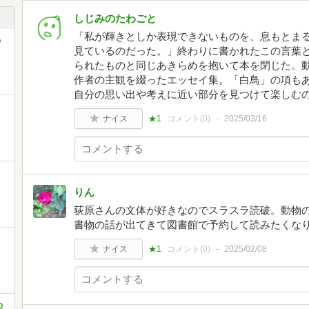
しじみのたわごと
「私が輝きとしか表現できないものを、息もとま
の
見ているのだった。」終わりに書かれたこの言葉
られたものと同じあきらめを抱いて本を閉じた。
作者の主観を綴ったエッセイ集。「白鳥」の項も
自分の思い出や考えに近い部分を見つけて楽しむ
ナイス
★1
コメント(
0
)
2025/03/16
りん
荻原さんの文体が好きなのでスラスラ読破。動物
書物の話が出てきて図書館で予約して読みたくな
ナイス
★1
コメント(
0
)
2025/02/08
の