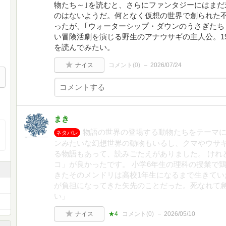
物たち～｣を読むと、さらにファンタジーにはまだ
のはないようだ。何となく仮想の世界で創られた
ったが、｢ウォーターシップ・ダウンのうさぎたち
い冒険活劇を演じる野生のアナウサギの主人公。19
を読んでみたい。
ナイス
コメント(
0
)
2026/07/24
まき
物語の世界の登場する動物たちをテーマに
ネタバレ
ンみたいな幻想世界の動物もいるし、クマやウサ
る物語もあって、読みごたえがありました。 けれ
コ」が良かったです。 小学6年生の理科の授業で
きたそのメンドリは高校1年生になるまで生きてい
が負担になってきた矢先のことだった。死なれて
い」
ナイス
★4
コメント(
0
)
2026/05/10