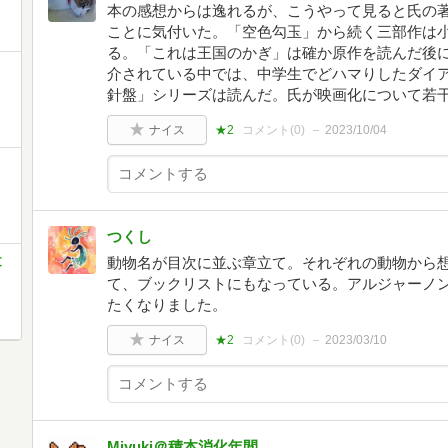
本の感想からは逸れるが、こうやって見ると氏の
ことに気付いた。「空色勾玉」から続く三部作は
る。「これは王国のかぎ」は確か原作を読んだ後
介されている中では、中学生でどハマりしたダイ
針盤」シリーズは読んだ。氏が映画化について若
ナイス
★2
コメント(
0
)
2023/10/04
つくし
文
動物名が目次に並ぶ章立て。それぞれの動物から
て、ブックリストにもなっている。アルジャーノ
たくなりました。
ナイス
★2
コメント(
0
)
2023/03/10
Miyuki＠積本消化年間