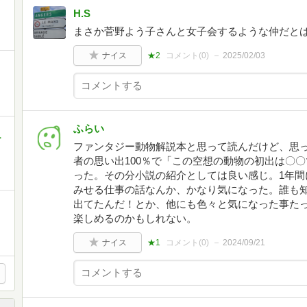
H.S
まさか菅野よう子さんと女子会するような仲だと
ナイス
★2
コメント(
0
)
2025/02/03
ふらい
ー
ファンタジー動物解説本と思って読んだけど、思
者の思い出100％で「この空想の動物の初出は〇
った。その分小説の紹介としては良い感じ。1年間
みせる仕事の話なんか、かなり気になった。誰も
出てたんだ！とか、他にも色々と気になった事た
楽しめるのかもしれない。
ナイス
★1
コメント(
0
)
2024/09/21