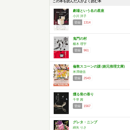
この本を読んだ人がよく読む本
劇場という名の星座
小川 洋子
登録
1314
鬼門の村
櫛木 理宇
登録
961
倫敦スコーンの謎 (創元推理文庫)
米澤穂信
登録
2543
燻る骨の香り
千早 茜
登録
1567
グレタ・ニンプ
綿矢 りさ