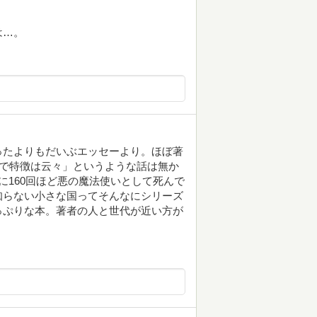
は…。
ったよりもだいぶエッセーより。ほぼ著
〇で特徴は云々」というような話は無か
に160回ほど悪の魔法使いとして死んで
知らない小さな国ってそんなにシリーズ
っぷりな本。著者の人と世代が近い方が