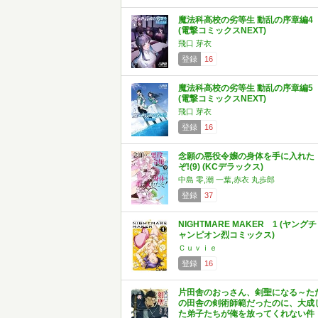
魔法科高校の劣等生 動乱の序章編4
(電撃コミックスNEXT)
飛口 芽衣
登録
16
魔法科高校の劣等生 動乱の序章編5
(電撃コミックスNEXT)
飛口 芽衣
登録
16
念願の悪役令嬢の身体を手に入れた
ぞ!(9) (KCデラックス)
中島 零,潮 一葉,赤衣 丸歩郎
登録
37
NIGHTMARE MAKER 1 (ヤングチ
ャンピオン烈コミックス)
Ｃｕｖｉｅ
登録
16
片田舎のおっさん、剣聖になる～た
の田舎の剣術師範だったのに、大成
た弟子たちが俺を放ってくれない件