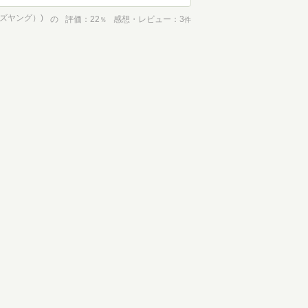
ンズヤング）)
の
評価
22
感想・レビュー
3
％
件