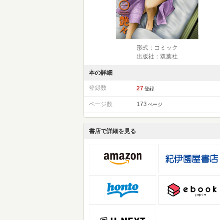
形式：コミック
出版社：双葉社
本の詳細
登録数
27
登録
ページ数
173
ページ
書店で詳細を見る