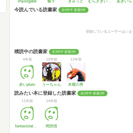
imjustgabe
蝶子
きゅっと
むらさきいろの薔薇が好き
あきいら
今読んでいる読書家
全0件中 新着0件
登録しているユーザーはいま
積読中の読書家
全3件中 新着3件
4年前
10年前
13年前
赤いpluto
うーちゃん
木曜の男
読みたい本に登録した読書家
全2件中 新着2件
11年前
14年前
fantasistatodoroki
岡田悟