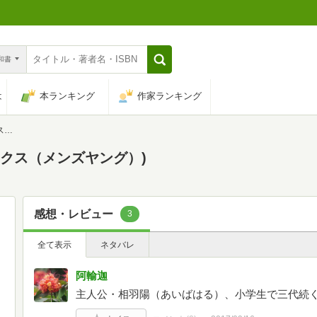
n和書
は
本ランキング
作家ランキング
)
ックス（メンズヤング）)
感想・レビュー
3
全て表示
ネタバレ
阿輸迦
主人公・相羽陽（あいばはる）、小学生で三代続