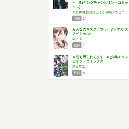
～ 9 (ヤングチャンピオン・コミッ
クス)
乍藤和樹,佐賀崎しげる,鍋島テツヒロ
登録
14
みんなのキスクラブ(3) (ヤンマガKC
スペシャル)
能生 旬
登録
13
今朝も揺られてます 4 (少年チャン
ピオン・コミックス)
増田英二
登録
8