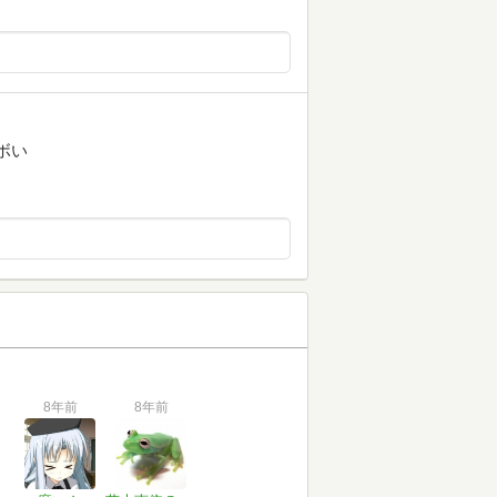
ボい
8年前
8年前