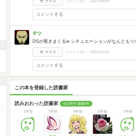
ナイス
コメント(
0
)
2017/09/16
テツ
DSが覗きまくるw シチュエーションがなんともツ
ナイス
コメント(
0
)
2012/11/13
この本を登録した読書家
読みおわった読書家
全22件中 新着8件
1年前
2年前
4年前
6年前
7年前