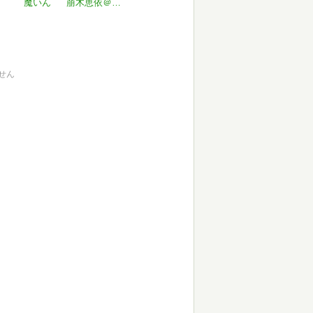
魔いん
萠木恵依＠青蛙堂
せん