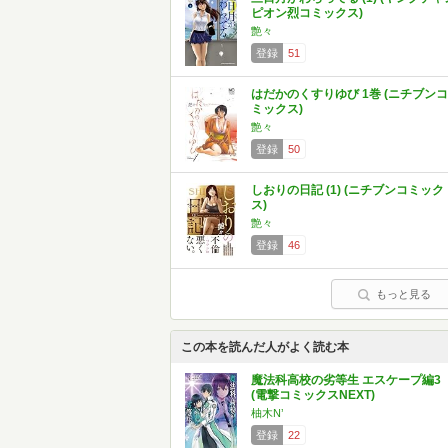
ピオン烈コミックス)
艶々
登録
51
はだかのくすりゆび 1巻 (ニチブンコ
ミックス)
艶々
登録
50
しおりの日記 (1) (ニチブンコミック
ス)
艶々
登録
46
もっと見る
この本を読んだ人がよく読む本
魔法科高校の劣等生 エスケープ編3
(電撃コミックスNEXT)
柚木N’
登録
22