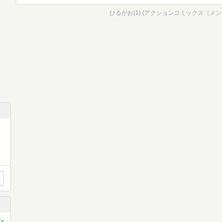
ひるがお(1) (アクションコミックス（メ
ン