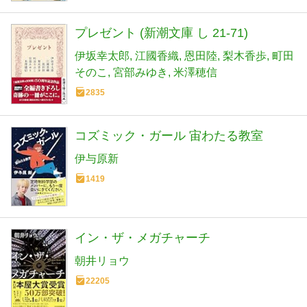
プレゼント (新潮文庫 し 21-71)
伊坂幸太郎
江國香織
恩田陸
梨木香歩
町田
そのこ
宮部みゆき
米澤穂信
2835
コズミック・ガール 宙わたる教室
伊与原新
1419
イン・ザ・メガチャーチ
朝井リョウ
22205