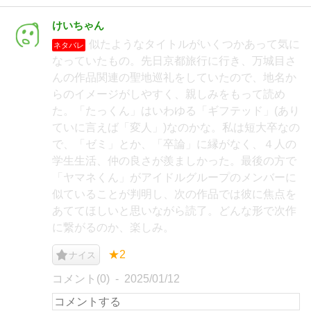
けいちゃん
似たようなタイトルがいくつかあって気に
ネタバレ
なっていたもの。先日京都旅行に行き、万城目さ
んの作品関連の聖地巡礼をしていたので、地名か
らのイメージがしやすく、親しみをもって読め
た。「たっくん」はいわゆる「ギフテッド」(あり
ていに言えば「変人」)なのかな。私は短大卒なの
で、「ゼミ」とか、「卒論」に縁がなく、４人の
学生生活、仲の良さが羨ましかった。最後の方で
「ヤマネくん」がアイドルグループのメンバーに
似ていることが判明し、次の作品では彼に焦点を
あててほしいと思いながら読了。どんな形で次作
に繋がるのか、楽しみ。
★2
ナイス
コメント(0)
2025/01/12