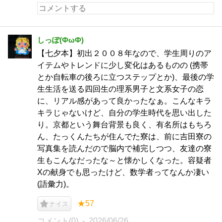
しっぽ(ФωФ)
【七夕本】初出２００８年なので、学生周りのア
イテムやトレンドに少し変化はあるものの (携帯
とか自転車の後ろに立つステップとか)、最後の学
生生活を送る四回生の理系男子と文系女子の恋
に、リアル感があって良かったなぁ。こんなキラ
キラじゃないけど、自分の学生時代を思い出した
り。京都という舞台背景も良く、有名所はもちろ
ん、たっくんたちが住んでた寮は、前に吉田寮の
写真集を読んだので脳内で補完しつつ、友達の寮
生もこんなだったな～と懐かしくなった。容疑者
Xの献身でも思ったけど、数学者ってなんか凄い
(語彙力)。
★57
ナイス
コメント(0)
2026/06/26