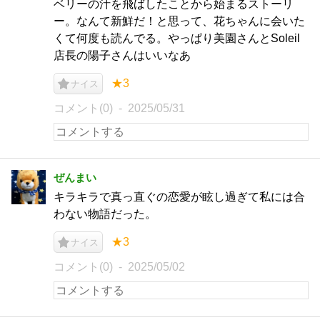
ベリーの汁を飛ばしたことから始まるストーリ
ー。なんて新鮮だ！と思って、花ちゃんに会いた
くて何度も読んでる。やっぱり美園さんとSoleil
店長の陽子さんはいいなあ
★3
ナイス
コメント(0)
2025/05/31
ぜんまい
キラキラで真っ直ぐの恋愛が眩し過ぎて私には合
わない物語だった。
★3
ナイス
コメント(0)
2025/05/02