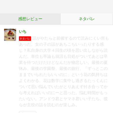
感想レビュー
ネタバレ
いち
話がやたらと前後するので読みにくい所も
ネタバレ
あった。女の子の話があちこちいったりする感
じ？私自身の大学４回生の頃を思い出しながら読
んだ。単位も卒論も就活も目処がついてあとは卒
業を待つだけだけどなんだか物悲しい。最後の夏
休み、最後の学園祭、最後の旅行。「ずっとこの
ままでいられたらいいのに」という花の気持ちは
よくわかる。花は数学に集中し過ぎるたっくんに
ついて思い悩んでいたがとりあえず付き合ってか
ら考えればいいのにーと思った。悩む時間がもっ
たいない。アンドウ君とヤマネ君いい子たち。彼
らが主役の話を読むのが楽しみ。