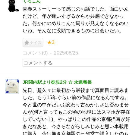
くろこん
青春ストーリーって感じのお話でした。面白いん
だけど、年が違いすぎるからか共感できなかっ
た。何かにのめりこんで周りが見えなくなるのい
いね。そんなに没頭できるものに出会いたい。
★3
ナイス
コメント(0)
2025/08/25
JR関内駅より徒歩2分 ☆ 永遠番長
先日、超久々に最初から最後まで真面目に読みま
した。もう15年ぐらい前の作品になるんですね。
今と世の中がだいぶ変わり古めかしさは否めませ
んが(何と言ってもこの頃の地球にはスマホが存在
していない！)、やっぱりこの作品の京都描写が好
きだなあと、今さらながらしみじみと思い車載用
に購入。今は無き京都駅の三省堂で購入したのも