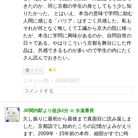
きたのか、同じ京都の学生の身としてもう少し知
りたかった。 とはいえ、本当の意味で学問に励む
人間に感じる「バリア」はすごく共感した。私も
それが何となく悔しくて工繊から京大の院に移っ
たが、本当に学問に興味があるのか、自問自答の
日々である。やはりこういう京都を舞台にした作
品は、共感できるものが多いので学生の内にたく
さん読んでおきたい。
★4
ナイス
コメント(0)
2024/10/27
JR関内駅より徒歩2分 ☆ 永遠番長
久し振りに最初から最後まで真面目に読み返しま
した。京都詣でし始めたころの記憶がよみがえり
ます。2009年・15年前の本作、細部がすでに時