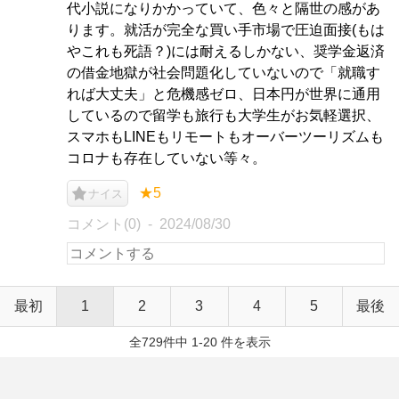
代小説になりかかっていて、色々と隔世の感があ
ります。就活が完全な買い手市場で圧迫面接(もは
やこれも死語？)には耐えるしかない、奨学金返済
の借金地獄が社会問題化していないので「就職す
れば大丈夫」と危機感ゼロ、日本円が世界に通用
しているので留学も旅行も大学生がお気軽選択、
スマホもLINEもリモートもオーバーツーリズムも
コロナも存在していない等々。
★5
ナイス
コメント(0)
2024/08/30
最初
1
2
3
4
5
最後
全729件中 1-20 件を表示