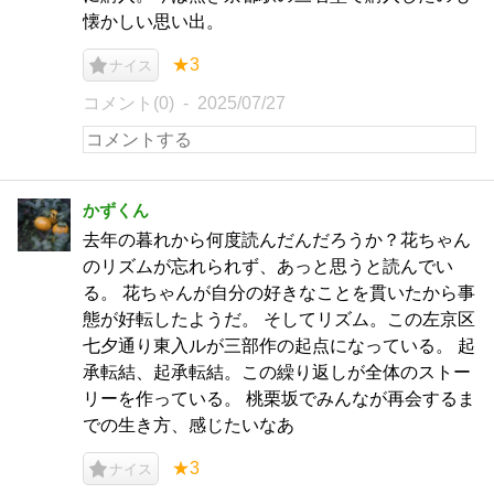
懐かしい思い出。
★3
ナイス
コメント(0)
2025/07/27
かずくん
去年の暮れから何度読んだんだろうか？花ちゃん
のリズムが忘れられず、あっと思うと読んでい
る。 花ちゃんが自分の好きなことを貫いたから事
態が好転したようだ。 そしてリズム。この左京区
七夕通り東入ルが三部作の起点になっている。 起
承転結、起承転結。この繰り返しが全体のストー
リーを作っている。 桃栗坂でみんなが再会するま
での生き方、感じたいなあ
★3
ナイス