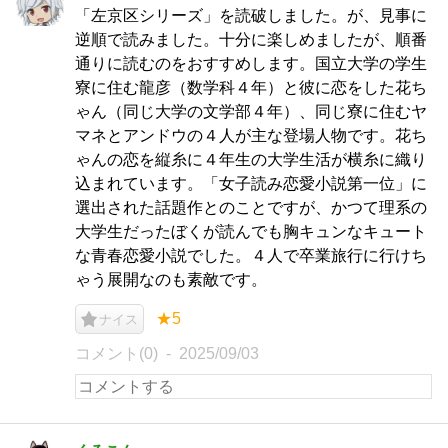
「左京区シリーズ」を読破しました。が、見事に
逆順で読みました。十分に楽しめましたが、順番
通りに読むのをおすすめします。国立大学の学生
寮に住む龍彦（数学科４年）と彼に恋をした花ち
ゃん（同じ大学の文学部４年）、同じ寮に住むヤ
マネとアンドウの４人が主な登場人物です。花ち
ゃんの恋を縦糸に４年生の大学生活が横糸に織り
込まれています。「女子読み恋愛小説第一位」に
選出された話題作とのことですが、かつて理系の
大学生だったぼくが読んでも胸キュンなキュート
な青春恋愛小説でした。４人で卒業旅行に行けち
ゃう展開なのも素敵です。
★5
ナイス
コメント(0)
2025/09/03