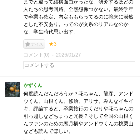
までと違って結構面白かったな。研究するほどの
人たちの思考回路、全然想像つかない。最終学年
で卒業も確定、内定ももらってるのに将来に漠然
とした不安あり。ってのが文系のリアルなのか
な。学生時代思い出す。
★3
ナイス
コメント(0)
2026/01/27
かずくん
何度読んだんだろうか？花ちゃん、龍彦、アンド
ウくん、山根くん、修治、アリサ。みんなイキイ
キ。評論すると、卒業旅行のくだりや花ちゃんの
引っ越しなどちょっと冗長？そして全国の山根く
んファンのための恋月橋やアンドウくんの桃栗山
なども読んでほしい。