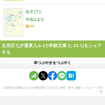
ぬすびと
寺地はるな
968
左京区七夕通東入ル (小学館文庫 た 21-1)をシェア
する
本つぶやきをつぶやく
左京区七夕通東入ル (小学館文庫 た 21-1)
の
評価
88
％
感想・レビュー
729
件