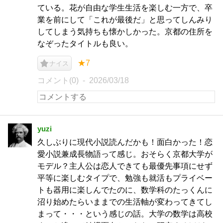
ている。花が自由な学生生活を楽しむ一方で、卒
業を前にして「これが最後だ」と思ってしんみり
してしまう気持ちも懐かしかった。京都の住所を
なぞったタイトルも良い。
★7
ナイス
コメント(0)
2026/03/18
yuzi
久しぶりに現代小説読んだかも！面白かった！恋
愛小説兼成長物語って感じ。おそらく京都大学が
モデル？主人公は恋人できても最優先事項にせず
平等に楽しむタイプで、勉強も就活もプライベー
トも器用に楽しんでたのに、数学科のたっくんに
沼り始めたらいままでの生活軸が変わってきてし
まって・・・という感じの話。大学の数学は高校