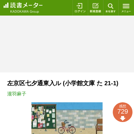
ログイン
新規登録
本を探
左京区七夕通東入ル (小学館文庫 た 21-1)
瀧羽麻子
感想
729