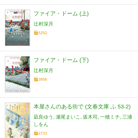
ファイア・ドーム (上)
辻村深月
5252
ファイア・ドーム (下)
辻村深月
3956
本屋さんのある街で (文春文庫 ふ 53-2)
凪良ゆう
瀬尾まいこ
坂木司
一穂ミチ
三浦
しをん
2733