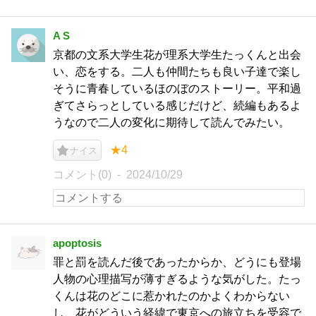
A S
京都の文系大学生花が理系大学生たっくんと出会
い、恋をする。二人も仲間たちも良い子達で楽し
そうに青春しているほのぼのストーリー。平和過
ぎてさらっとしている感じだけど、続編もあるよ
うなので二人の変化に期待して読んでみたい。
★4
ナイス
コメント(0)
2024/10/29
apoptosis
罪と罰を読んだ後であったからか、どうにも登場
人物の心理描写が薄すぎるような気がした。たっ
くんは花のどこに惹かれたのかよくわからない
し、花がどういう経緯で東京への旅立ちを受容で