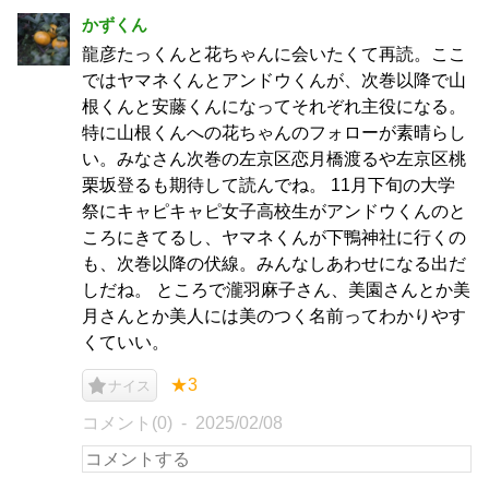
かずくん
龍彦たっくんと花ちゃんに会いたくて再読。ここ
ではヤマネくんとアンドウくんが、次巻以降で山
根くんと安藤くんになってそれぞれ主役になる。
特に山根くんへの花ちゃんのフォローが素晴らし
い。みなさん次巻の左京区恋月橋渡るや左京区桃
栗坂登るも期待して読んでね。 11月下旬の大学
祭にキャピキャピ女子高校生がアンドウくんのと
ころにきてるし、ヤマネくんが下鴨神社に行くの
も、次巻以降の伏線。みんなしあわせになる出だ
しだね。 ところで瀧羽麻子さん、美園さんとか美
月さんとか美人には美のつく名前ってわかりやす
くていい。
★3
ナイス
コメント(0)
2025/02/08