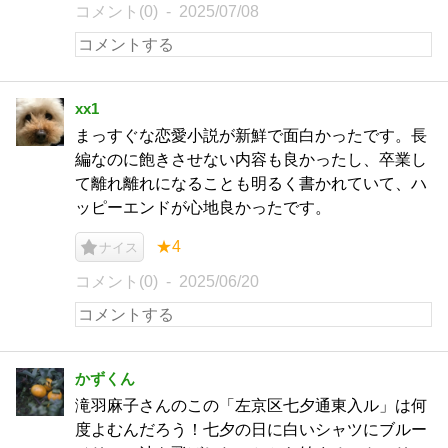
コメント(0)
2025/07/08
xx1
まっすぐな恋愛小説が新鮮で面白かったです。長
編なのに飽きさせない内容も良かったし、卒業し
て離れ離れになることも明るく書かれていて、ハ
ッピーエンドが心地良かったです。
★4
ナイス
コメント(0)
2025/06/20
かずくん
滝羽麻子さんのこの「左京区七夕通東入ル」は何
度よむんだろう！七夕の日に白いシャツにブルー