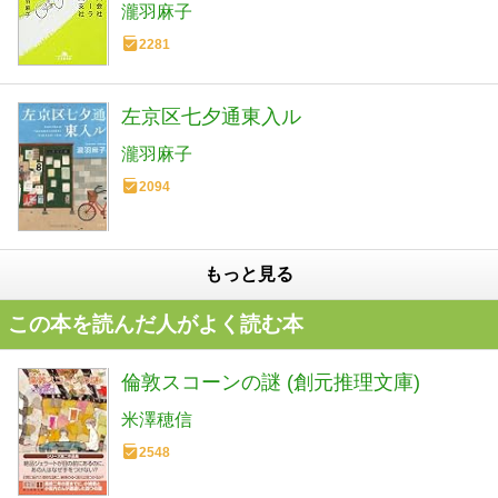
瀧羽麻子
2281
左京区七夕通東入ル
瀧羽麻子
2094
もっと見る
この本を読んだ人がよく読む本
倫敦スコーンの謎 (創元推理文庫)
米澤穂信
2548