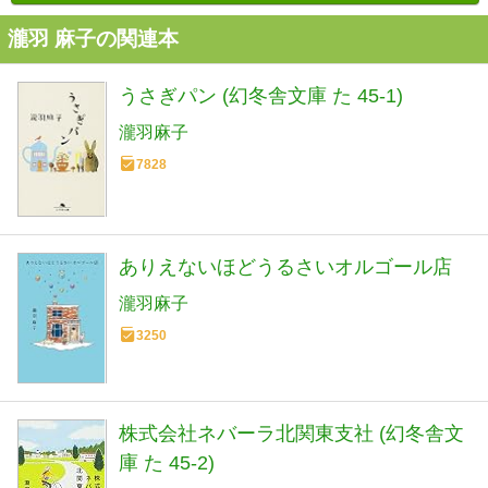
瀧羽 麻子の関連本
うさぎパン (幻冬舎文庫 た 45-1)
瀧羽麻子
7828
ありえないほどうるさいオルゴール店
瀧羽麻子
3250
株式会社ネバーラ北関東支社 (幻冬舎文
庫 た 45-2)