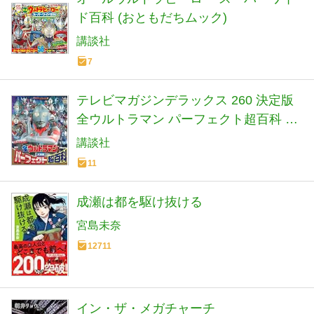
ド百科 (おともだちムック)
講談社
7
テレビマガジンデラックス 260 決定版
全ウルトラマン パーフェクト超百科 増
補三訂
講談社
11
成瀬は都を駆け抜ける
宮島未奈
12711
イン・ザ・メガチャーチ