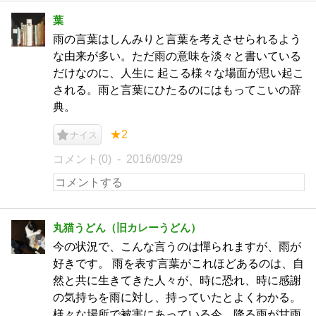
葉
雨の言葉はしんみりと言葉を考えさせられるよう
な由来が多い。ただ雨の意味を淡々と書いている
だけなのに、人生に 起こる様々な場面が思い起こ
される。雨と言葉にひたるのにはもってこいの辞
典。
★2
ナイス
コメント(0)
2016/09/29
丸猫うどん（旧カレーうどん）
今の状況で、こんな言うのは憚られますが、雨が
好きです。 雨を表す言葉がこれほどあるのは、自
然と共に生きてきた人々が、時に恐れ、時に感謝
の気持ちを雨に対し、持っていたとよくわかる。
様々な場所で被害にあっている今、降る雨が甘雨