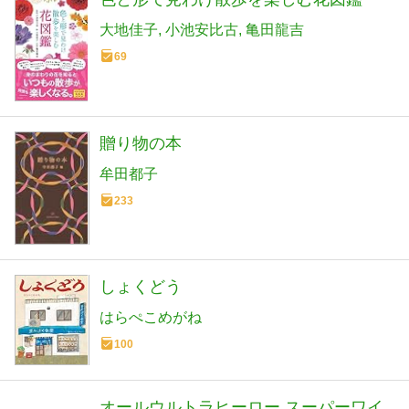
大地佳子
小池安比古
亀田龍吉
69
贈り物の本
牟田都子
233
しょくどう
はらぺこめがね
100
オールウルトラヒーロー スーパーワイ