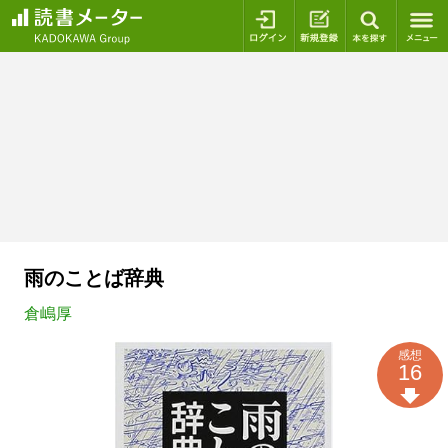
ログイン
新規登録
本を探
雨のことば辞典
倉嶋厚
感想
16