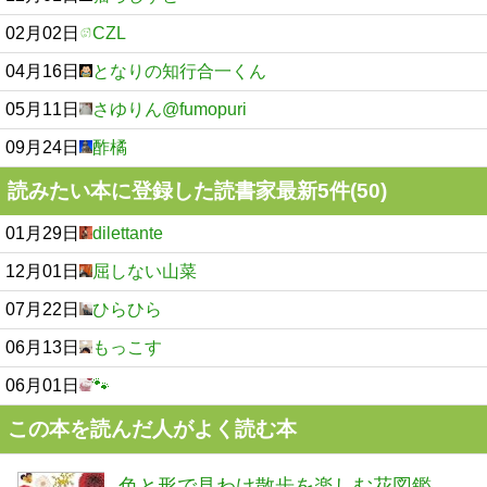
02月02日
CZL
04月16日
となりの知行合一くん
05月11日
さゆりん@fumopuri
09月24日
酢橘
読みたい本に登録した読書家最新5件(50)
01月29日
dilettante
12月01日
屈しない山菜
07月22日
ひらひら
06月13日
もっこす
06月01日
🐾
この本を読んだ人がよく読む本
色と形で見わけ散歩を楽しむ花図鑑