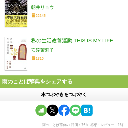
朝井リョウ
22145
私の生活改善運動 THIS IS MY LIFE
安達茉莉子
1310
雨のことば辞典をシェアする
本つぶやきをつぶやく
雨のことば辞典
の
評価
76
％
感想・レビュー
16
件