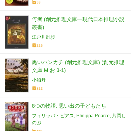
38
何者 (創元推理文庫―現代日本推理小説
叢書)
江戸川乱歩
225
黒いハンカチ (創元推理文庫) (創元推理
文庫 M お 3-1)
小沼丹
822
8つの物語: 思い出の子どもたち
フィリッパ・ピアス
Philippa Pearce
片岡し
のぶ