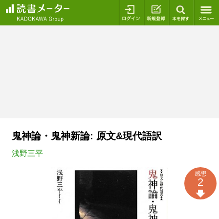
ログイン
新規登録
本を探
鬼神論・鬼神新論: 原文&現代語訳
浅野三平
感想
2