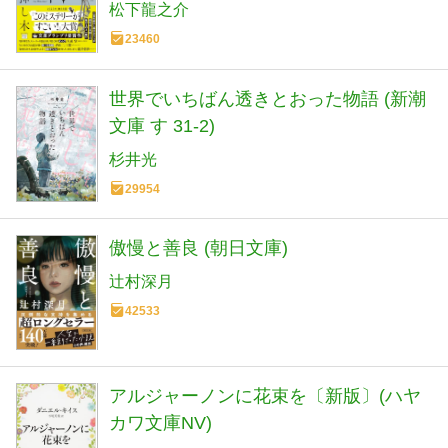
松下龍之介
23460
世界でいちばん透きとおった物語 (新潮
文庫 す 31-2)
杉井光
29954
傲慢と善良 (朝日文庫)
辻村深月
42533
アルジャーノンに花束を〔新版〕(ハヤ
カワ文庫NV)