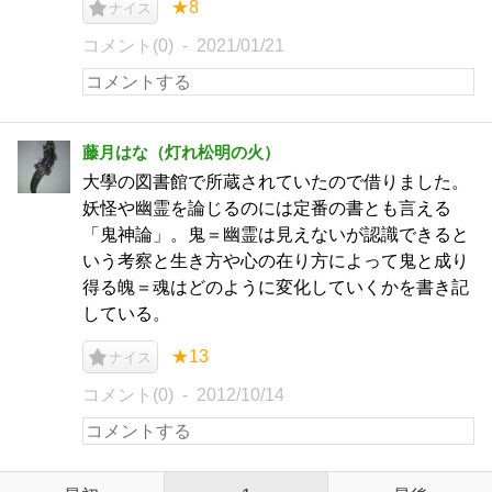
★8
ナイス
コメント(0)
2021/01/21
藤月はな（灯れ松明の火）
大學の図書館で所蔵されていたので借りました。
妖怪や幽霊を論じるのには定番の書とも言える
「鬼神論」。鬼＝幽霊は見えないが認識できると
いう考察と生き方や心の在り方によって鬼と成り
得る魄＝魂はどのように変化していくかを書き記
している。
★13
ナイス
コメント(0)
2012/10/14