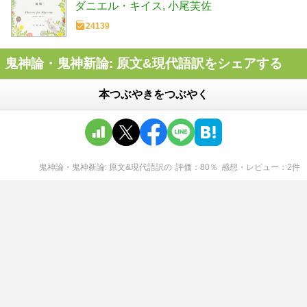
ダニエル・キイス
小尾芙佐
24139
鬼神論・鬼神新論: 原文&現代語訳をシェアする
本つぶやきをつぶやく
鬼神論・鬼神新論: 原文&現代語訳
の
評価
80
％
感想・レビュー
2
件