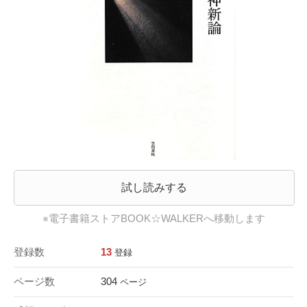
試し読みする
※電子書籍ストアBOOK☆WALKERへ移動します
登録数
13
登録
ページ数
304
ページ