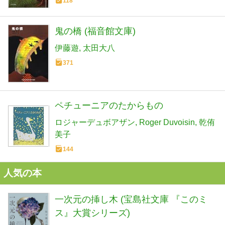
118
鬼の橋 (福音館文庫)
伊藤遊
太田大八
371
ペチューニアのたからもの
ロジャーデュボアザン
Roger Duvoisin
乾侑
美子
144
人気の本
一次元の挿し木 (宝島社文庫 『このミ
ス』大賞シリーズ)