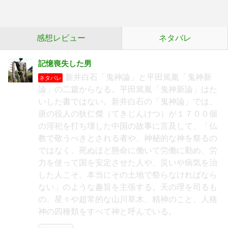
感想レビュー
ネタバレ
記憶喪失した男
新井白石「鬼神論」と平田篤胤「鬼神新
ネタバレ
論」の二篇からなる。平田篤胤「鬼神新論」はた
いした書ではない。新井白石の「鬼神論」では、
唐の役人の狄仁傑（てきじんけつ）が１７００個
の淫祀を打ち壊した中国の故事に言及して、「仏
教で敬うべきとされる者や、神秘的な神を祭るの
ではなく、死ぬほど懸命に働いて労働に勤め、労
力を使って国を安定させた人や、災いや病気を治
した人こそ、本当にその土地で祭らなければなら
ない」のような趣旨を主張する。天の理を司るも
の、星々や超常的な山川草木、精神のこと、人格
神の四種類をすべて神と呼んでいる。