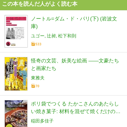
この本を読んだ人がよく読む本
ノートル=ダム・ド・パリ(下) (岩波文
庫)
ユゴー
辻昶
松下和則
533
怪奇の文芸、妖美な絵画 ――文豪たち
と画家たち
東雅夫
70
ポリ袋でつくる たかこさんのあたらし
い焼き菓子: 材料を混ぜて焼くだけのか
んたん・おなか満足レシピ
稲田多佳子