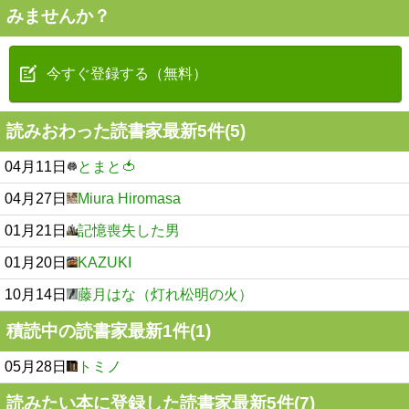
みませんか？
今すぐ登録する（無料）
読みおわった読書家最新5件(5)
04月11日
とまと🍅
04月27日
Miura Hiromasa
01月21日
記憶喪失した男
01月20日
KAZUKI
10月14日
藤月はな（灯れ松明の火）
積読中の読書家最新1件(1)
05月28日
トミノ
読みたい本に登録した読書家最新5件(7)