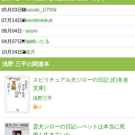
05月03日
sasaki_1/700k
07月14日
kenitirokikuti
08月04日
anym
04月07日
袖崎いたる
10月24日
睦月
浅野 三平の関連本
スピリチュアル犬ジローの日記 (幻冬舎
文庫)
浅野三平
11
霊犬ジローの日記―ペットは本当に死
後も生きていた