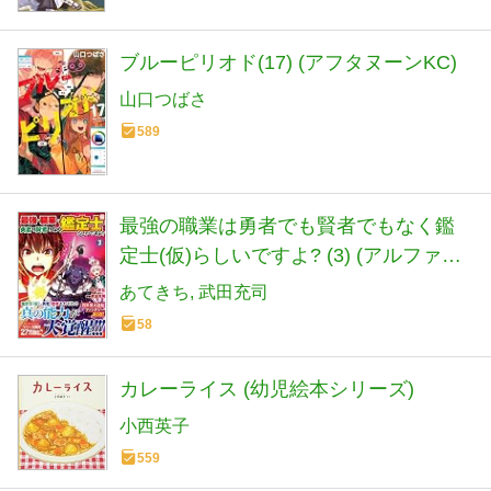
ブルーピリオド(17) (アフタヌーンKC)
山口つばさ
589
最強の職業は勇者でも賢者でもなく鑑
定士(仮)らしいですよ? (3) (アルファポ
リスCOMICS)
あてきち
武田充司
58
カレーライス (幼児絵本シリーズ)
小西英子
559