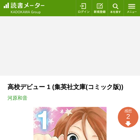
ログイン
新規登録
本を探
高校デビュー 1 (集英社文庫(コミック版))
河原和音
感想
2