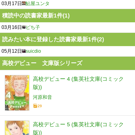
03月17日
鮎屋ユンタ
積読中の読書家最新1件(1)
03月16日
ピち子
読みたい本に登録した読書家最新1件(2)
05月12日
suicdio
高校デビュー 文庫版シリーズ
高校デビュー 4 (集英社文庫(コミック
版))
河原和音
29
高校デビュー 5 (集英社文庫(コミック
版))