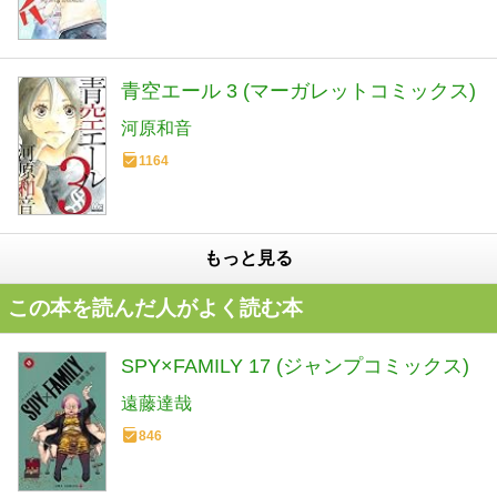
青空エール 3 (マーガレットコミックス)
河原和音
1164
もっと見る
この本を読んだ人がよく読む本
SPY×FAMILY 17 (ジャンプコミックス)
遠藤達哉
846