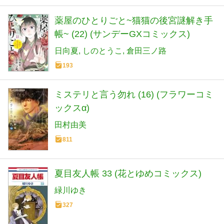
薬屋のひとりごと~猫猫の後宮謎解き手
帳~ (22) (サンデーGXコミックス)
日向夏
しのとうこ
倉田三ノ路
193
ミステリと言う勿れ (16) (フラワーコミ
ックスα)
田村由美
811
夏目友人帳 33 (花とゆめコミックス)
緑川ゆき
327