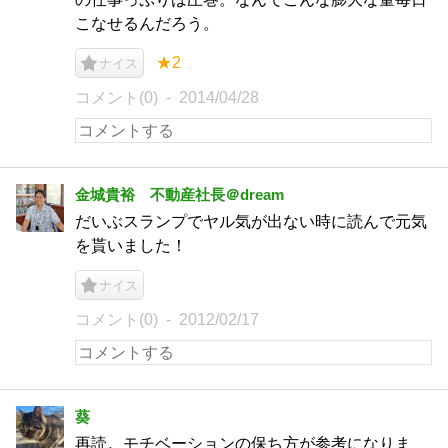
こなせるんだろう。
★2
ナイス
コメント(0)
2014/04/28
金城貴裕 不動産社長＠dream
だいぶスランプでヤル気が出ない時に読んで元気
を貰いました！
ナイス
コメント(0)
2012/02/17
葵
再読。モチベーションの保ち方が参考になりま