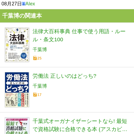
08月27日
Alex
千葉博の関連本
法律大百科事典 仕事で使う用語・ルー
ル・条文100
千葉博
25
労働法 正しいのはどっち?
千葉博
17
千葉式オーガナイザーシートなら! 最短
で資格試験に合格できる本 (アスカビジ