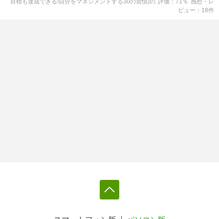
目標も達成できる!自分をマネジメントする30の習慣)
の
評価
71
％
感想・レ
ビュー
18
件