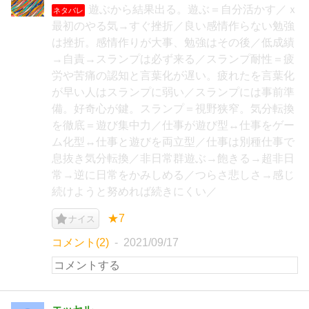
遊ぶから結果出る。遊ぶ＝自分活かす／ｘ
ネタバレ
最初のやる気→すぐ挫折／良い感情作らない勉強
は挫折。感情作りが大事、勉強はその後／低成績
→自責→スランプは必ず来る／スランプ耐性＝疲
労や苦痛の認知と言葉化が遅い。疲れたを言葉化
が早い人はスランプに弱い／スランプには事前準
備。好奇心が鍵。スランプ＝視野狭窄。気分転換
を徹底＝遊び集中力／仕事が遊び型↔仕事をゲー
ム化型↔仕事と遊びを両立型／仕事は別種仕事で
息抜き気分転換／非日常群遊ぶ→飽きる→超非日
常→逆に日常をかみしめる／つらさ悲しさ→感じ
続けようと努めれば続きにくい／
★7
ナイス
コメント(2)
2021/09/17