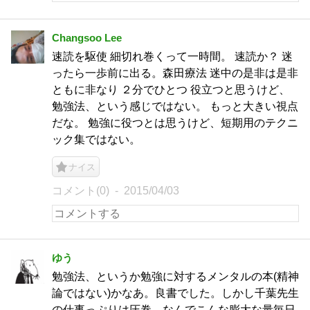
Changsoo Lee
速読を駆使 細切れ巻くって一時間。 速読か？ 迷
ったら一歩前に出る。森田療法 迷中の是非は是非
ともに非なり ２分でひとつ 役立つと思うけど、
勉強法、という感じではない。 もっと大きい視点
だな。 勉強に役つとは思うけど、短期用のテクニ
ック集ではない。
ナイス
コメント(0)
2015/04/03
ゆう
勉強法、というか勉強に対するメンタルの本(精神
論ではない)かなあ。良書でした。しかし千葉先生
の仕事っぷりは圧巻。なんでこんな膨大な量毎日