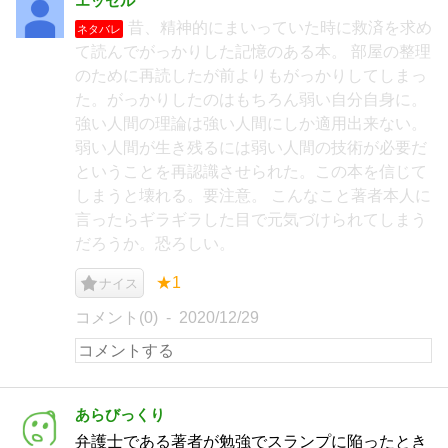
エッセル
昔、精神的にまいっていた時に救済を求め
ネタバレ
て読んでがっかりした記憶のある本。 部屋の整理
のために再読したが前よりもがっかりしてしまっ
た。がっかりしたのはもちろん弱い自分自身に。
強い人間の理論は強い人間にしか適用出来ない。
弱い人間が生き残るには弱い人間の技術が必要だ
ということを再認識させられた。この本を信じて
しまうと壊れる。要注意。 こんなこと著者本人に
言ったらギラギラした目で元気づけられてしまう
だろうか。恐ろしい。
★1
ナイス
コメント(0)
2020/12/29
あらびっくり
弁護士である著者が勉強でスランプに陥ったとき