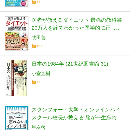
13
医者が教えるダイエット 最強の教科書
20万人を診てわかった医学的に正しい
やせ方
牧田善二
153
日本の1984年 (21世紀図書館 31)
小室直樹
32
スタンフォード大学・オンラインハイ
スクール校長が教える 脳が一生忘れな
いインプット術
星友啓