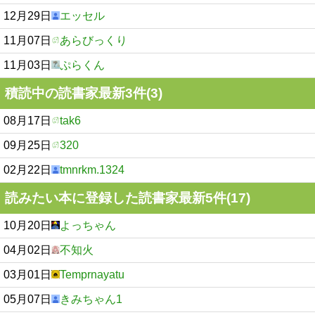
12月29日
エッセル
11月07日
あらびっくり
11月03日
ぷらくん
積読中の読書家最新3件(3)
08月17日
tak6
09月25日
320
02月22日
tmnrkm.1324
読みたい本に登録した読書家最新5件(17)
10月20日
よっちゃん
04月02日
不知火
03月01日
Temprnayatu
05月07日
きみちゃん1