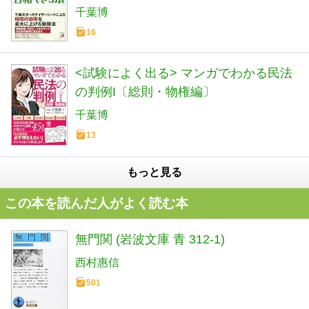
ネス)
千葉博
16
<試験によく出る> マンガでわかる民法
の判例I〔総則・物権編〕
千葉博
13
もっと見る
この本を読んだ人がよく読む本
無門関 (岩波文庫 青 312-1)
西村惠信
501