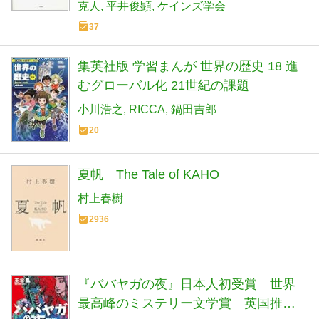
克人
平井俊顕
ケインズ学会
37
集英社版 学習まんが 世界の歴史 18 進
むグローバル化 21世紀の課題
小川浩之
RICCA
鍋田吉郎
20
夏帆 The Tale of KAHO
村上春樹
2936
『ババヤガの夜』日本人初受賞 世界
最高峰のミステリー文学賞 英国推理