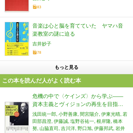
83
音楽は心と脳を育てていた ヤマハ音
楽教室の謎に迫る
吉井妙子
78
もっと見る
この本を読んだ人がよく読む本
危機の中で〈ケインズ〉から学ぶ――
資本主義とヴィジョンの再生を目指し
て
浅田統一郎
小野善康
間宮陽介
伊東光晴
若
田部昌澄
伊藤誠
塩野谷祐一
根岸隆
橋本
努
山脇直司
吉川洋
野口旭
伊藤邦武
岩井