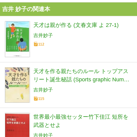
吉井 妙子の関連本
天才は親が作る (文春文庫 よ 27-1)
吉井妙子
112
天才を作る親たちのルール トップアス
リート誕生秘話 (Sports graphic Number
books)
吉井妙子
115
世界最小最強セッター竹下佳江 短所を
武器とせよ
吉井妙子