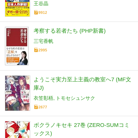
作家協会賞(ダガー賞） (河出文庫 お 46-
王谷晶
1)
9912
考察する若者たち (PHP新書)
三宅香帆
2995
ようこそ実力至上主義の教室へ7 (MF文
庫J)
衣笠彰梧
トモセシュンサク
2677
ボクラノキセキ 27巻 (ZERO-SUMコミ
ックス)