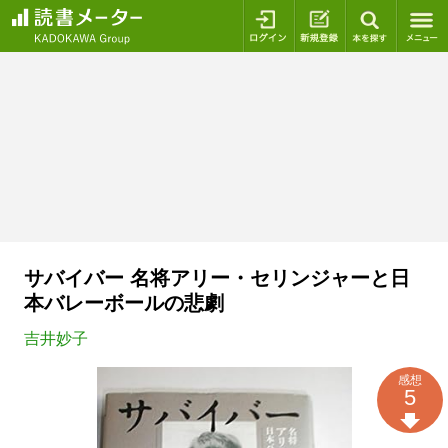
ログイン
新規登録
本を探
サバイバー 名将アリー・セリンジャーと日
本バレーボールの悲劇
吉井妙子
感想
5