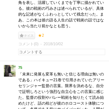
角を表し、活躍していくまでを丁寧に描かれてい
る。彼の戦術の巧みさは述べられているが、具体
的な記述がなくふわっとしていて残念だった。ま
あ、この本は彼の語る人生の話で戦術の話ではな
いから当たり前かなとも思う。
★2
ナイス
コメント(0)
2018/10/02
75
「未来に発展も変革も無いと信じる理由は無いの
である」ハイキュー21巻で引用されていたアリー
セリンジャー監督の言葉。限界を決めるな、自分
で証明しろという強烈な自立心をこの言葉に感じ
た。監督の役割やバレー戦術を知りたくて読み始
めたけど、話の殆どが彼のホロコースト体験につ