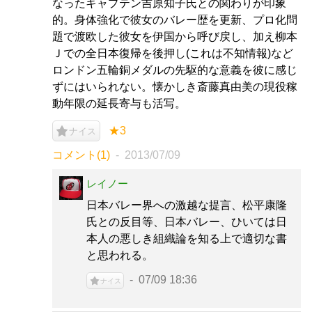
なったキャプテン吉原知子氏との関わりが印象
的。身体強化で彼女のバレー歴を更新、プロ化問
題で渡欧した彼女を伊国から呼び戻し、加え柳本
Ｊでの全日本復帰を後押し(これは不知情報)など
ロンドン五輪銅メダルの先駆的な意義を彼に感じ
ずにはいられない。懐かしき斎藤真由美の現役稼
動年限の延長寄与も活写。
★3
ナイス
コメント(1)
2013/07/09
レイノー
日本バレー界への激越な提言、松平康隆
氏との反目等、日本バレー、ひいては日
本人の悪しき組織論を知る上で適切な書
と思われる。
07/09 18:36
ナイス