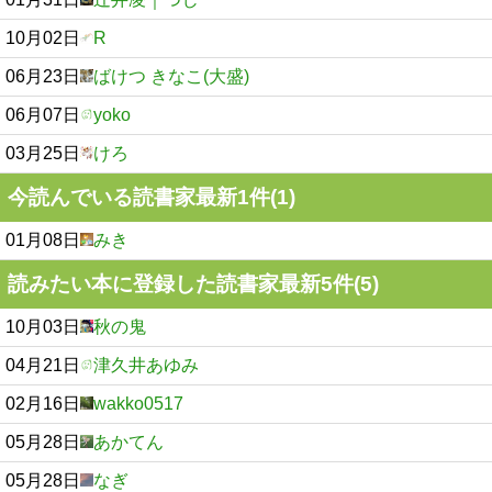
10月02日
R
06月23日
ばけつ きなこ(大盛)
06月07日
yoko
03月25日
けろ
今読んでいる読書家最新1件(1)
01月08日
みき
読みたい本に登録した読書家最新5件(5)
10月03日
秋の鬼
04月21日
津久井あゆみ
02月16日
wakko0517
05月28日
あかてん
05月28日
なぎ