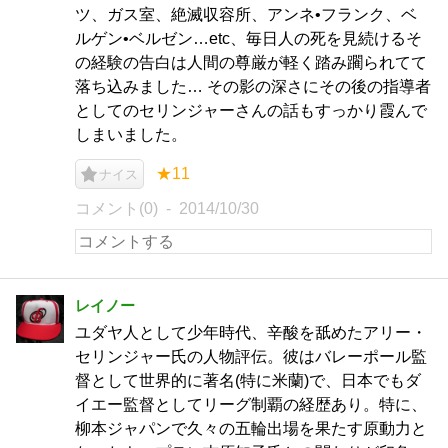
ツ、ガス室、絶滅収容所、アンネ•フランク、ベ
ルゲン•ベルゼン…etc、毎日人の死を見続けるそ
の経験の告白は人間の尊厳が軽く踏み躙られてて
落ち込みました… その影の深さにその後の指導者
としてのセリンジャーさんの話もすっかり霞んで
しまいました。
★11
ナイス
コメント(0)
2014/10/30
レイノー
ユダヤ人として少年時代、辛酸を舐めたアリー・
セリンジャー氏の人物評伝。彼はバレーポール監
督として世界的に著名(特に米蘭)で、日本でもダ
イエー監督としてリーグ制覇の経歴あり。特に、
柳本ジャパンで久々の五輪出場を果たす原動力と