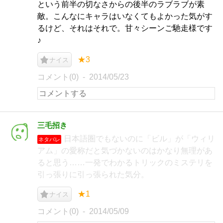
という前半の切なさからの後半のラブラブが素
敵。こんなにキャラはいなくてもよかった気がす
るけど、それはそれで。甘々シーンご馳走様です
♪
★3
ナイス
コメント(0)
2014/05/23
三毛招き
日本語圏でもないのに「ビル」が「ウィリ
ネタバレ
アム」の愛称だと気づかないのはかなり無理があ
ると思う……一発でわかるトリックのミステリを
引っ張りに引っ張られた気分。
★1
ナイス
コメント(0)
2014/05/09