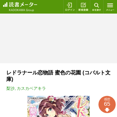
ログイン
新規登録
本を探
レドラナール恋物語 蜜色の花園 (コバルト文
庫)
梨沙
,
カスカベアキラ
感想
65