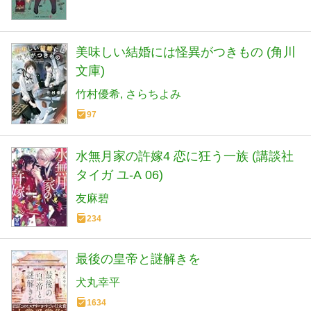
美味しい結婚には怪異がつきもの (角川
文庫)
竹村優希
さらちよみ
97
水無月家の許嫁4 恋に狂う一族 (講談社
タイガ ユ-A 06)
友麻碧
234
最後の皇帝と謎解きを
犬丸幸平
1634