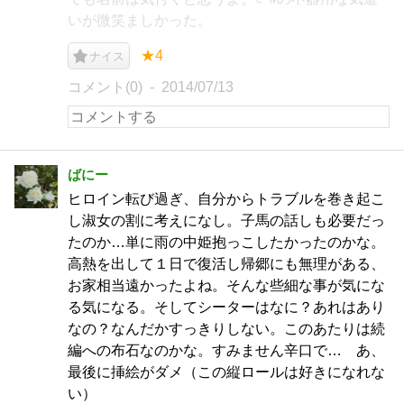
いが微笑ましかった。
★4
ナイス
コメント(0)
2014/07/13
ばにー
ヒロイン転び過ぎ、自分からトラブルを巻き起こ
し淑女の割に考えになし。子馬の話しも必要だっ
たのか…単に雨の中姫抱っこしたかったのかな。
高熱を出して１日で復活し帰郷にも無理がある、
お家相当遠かったよね。そんな些細な事が気にな
る気になる。そしてシーターはなに？あれはあり
なの？なんだかすっきりしない。このあたりは続
編への布石なのかな。すみません辛口で… あ、
最後に挿絵がダメ（この縦ロールは好きになれな
い）