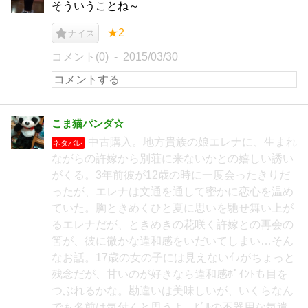
そういうことね～
★2
ナイス
コメント(0)
2015/03/30
こま猫パンダ☆
中古購入。地方貴族の娘エレナに、生まれ
ネタバレ
ながらの許嫁から別荘に来ないかとの嬉しい誘い
がくる。3年前彼が12歳の時に一度会ったきりだ
ったが、エレナは文通を通して密かに恋心を温め
ていた。胸ときめくひと夏に思いを馳せ舞い上が
るエレナだが、ときめきの花咲く許嫁との再会の
筈が、彼に微かな違和感をいだいてしまい…そん
なお話。17歳の女の子には見えないｲﾗがちょっと
残念だが、甘いのが好きなら違和感ﾎﾟｲﾝﾄも目を
つぶれるかな。勘違いは美味しいが、いくらなん
でも名前は気付くと思うよ。ﾋﾞﾙの不器用な気遣