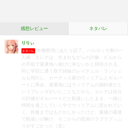
感想レビュー
ネタバレ
りりぃ
本棚整理にあたり読了。バルロッサ家の一
ネタバレ
人娘・エレナは、生まれながらの許嫁・ビルから
の手紙で避暑地へ遊びに来ないかと招待される。
同じ学院に通う双子姉妹のレイチェル・ランシェ
ルも同行し、カーティス家のウィリアムとギルバ
ートに再会。避暑地にはウィリアムの婚約者だと
いうブレンダがいたことなどから、エレナは自分
の許嫁がギルバートだと勘違いしたまま、一緒に
時間を過ごしていく中でウィリアムに惹かれてい
く。終盤まではもどかしかったけど、最後の最後
で勘違いが解け、そこからの怒涛のラブラブっぷ
りがすごかった（笑）