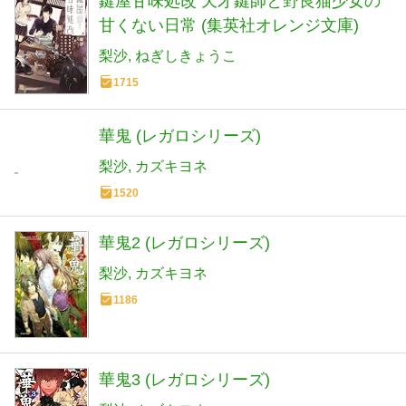
鍵屋甘味処改 天才鍵師と野良猫少女の
甘くない日常 (集英社オレンジ文庫)
梨沙
ねぎしきょうこ
1715
華鬼 (レガロシリーズ)
梨沙
カズキヨネ
1520
華鬼2 (レガロシリーズ)
梨沙
カズキヨネ
1186
華鬼3 (レガロシリーズ)