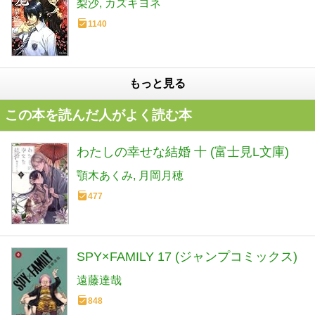
梨沙
カズキヨネ
1140
もっと見る
この本を読んだ人がよく読む本
わたしの幸せな結婚 十 (富士見L文庫)
顎木あくみ
月岡月穂
477
SPY×FAMILY 17 (ジャンプコミックス)
遠藤達哉
848