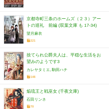
京都寺町三条のホームズ（２３）アー
トの巡礼 前編 (双葉文庫 も 17-34)
望月麻衣
221
捨てられ公爵夫人は、平穏な生活をお
望みのようです3
カレヤタミエ
駒田ハチ
146
焔琉王と戦巫女 (千夜文庫)
石田リンネ
70