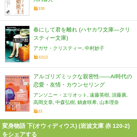
330
春にして君を離れ (ハヤカワ文庫―クリ
スティー文庫)
アガサ・クリスティー
中村妙子
11112
アルゴリズミックな親密性――AI時代の
恋愛・友情・カウンセリング
アンソニー・エリオット
遠藤英樹
須藤廣
高岡文章
中森弘樹
鍋倉咲希
山本理奈
22
変身物語 下(オウィディウス) (岩波文庫 赤 120-2)
をシェアする