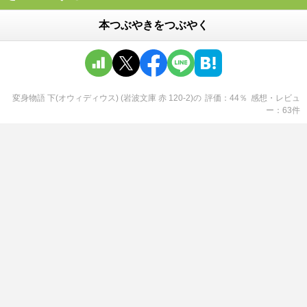
本つぶやきをつぶやく
変身物語 下(オウィディウス) (岩波文庫 赤 120-2)
の
評価
44
％
感想・レビュ
ー
63
件