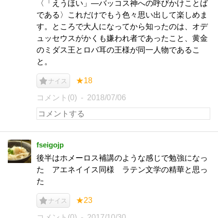
〈「えうほい」―バッコス神への呼びかけことば
である〉これだけでもう色々思い出して楽しめま
す。ところで大人になってから知ったのは、オデ
ュッセウスがかくも嫌われ者であったこと、黄金
のミダス王とロバ耳の王様が同一人物であるこ
と。
★18
ナイス
コメント(0)
2018/07/06
fseigojp
後半はホメーロス補講のような感じで勉強になっ
た アエネイイス同様 ラテン文学の精華と思っ
た
★23
ナイス
コメント(0)
2017/10/30