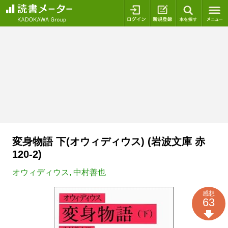
ログイン
新規登録
本を探
変身物語 下(オウィディウス) (岩波文庫 赤
120-2)
オウィディウス
,
中村善也
感想
63