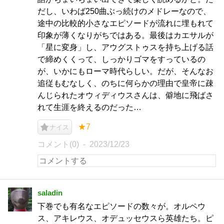
だし、いわば250曲ぶっ続けのメドレーなので、
途中の比較的小さなエピソードが流れに埋もれて
印象が薄くなりがちではある。最後はカエサルが
「星に変身」し、アウグストゥスを持ち上げる話
で締めくくって、しっかりゴマをすっているの
が、いかにもローマ時代らしい。だが、そんなお
追従もむなしく、のちに何らかの理由で皇帝に疎
んじられたオウィディウスさんは、僻地に飛ばさ
れて生涯を終えるのだった…
★7
ナイス
コメント(0)
2023/12/23
saladin
下巻でも有名なエピソードの数々が。オルペウ
ス、アキレウス、オデュッセウスら英雄たち。ピ