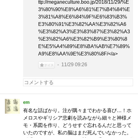
ttp://meganeculture.boo.jp/2018/11/29/%E
3%80%90%E8%A6%81%E7%B4%84%E
3%81%A8%E6%84%9F%E6%83%B3%
E3%80%91%E3%82%AA%E3%82%A6
%E3%82%A3%E3%83%87%E3%82%A3
%E3%82%A6%E3%82%B9%E3%80%8
E%E5%A4%89%E8%BA%AB%E7%89%
A9%E8%AA%9E%E3%80%8F/</a>
11/29 09:26
ナイス
em
有名な話ばかり。注が隅々までわかる喜び…！ホ
メロスやギリシア悲劇を読みながら細々と神様メ
モ・系図を作り、どうせすぐ忘れるんだと思って
いたのですが、私の脳はまだ死んでいなかった。