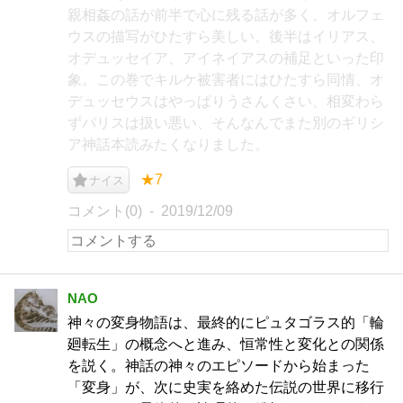
親相姦の話が前半で心に残る話が多く、オルフェ
ウスの描写がひたすら美しい。後半はイリアス、
オデュッセイア、アイネイアスの補足といった印
象。この巻でキルケ被害者にはひたすら同情、オ
デュッセウスはやっぱりうさんくさい、相変わら
ずパリスは扱い悪い、そんなんでまた別のギリシ
ア神話本読みたくなりました。
★7
ナイス
コメント(0)
2019/12/09
NAO
神々の変身物語は、最終的にピュタゴラス的「輪
廻転生」の概念へと進み、恒常性と変化との関係
を説く。神話の神々のエピソードから始まった
「変身」が、次に史実を絡めた伝説の世界に移行