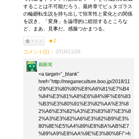
することは不可能だろう。最終章でピュタゴラス
の輪廻転生説を持ち出して恒常性と変化との関係
を説き、「変身」を論理的に総括するところな
ど、まあ、見事だ。感服つかまつる。
★2
ナイス
コメント(1)
2018/11/29
鵜殿篤
<a target="_blank"
href="http://meganeculture.boo.jp/2018/11
/29/%E3%80%90%E8%A6%81%E7%B4
%84%E3%81%A8%E6%84%9F%E6%83
%B3%E3%80%91%E3%82%AA%E3%8
2%A6%E3%82%A3%E3%83%87%E3%8
2%A3%E3%82%A6%E3%82%B9%E3%
80%8E%E5%A4%89%E8%BA%AB%E7
%89%A9%E8%AA%9E%E3%80%8F/">h