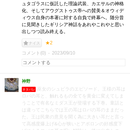
ュタゴラスに仮託した理論武装、カエサルの神格
化、そしてアウグストゥス帝への賛美＆オウィデ
ィウス自身の本著に対する自負で終幕へ。随分昔
に見聞きしたギリシア神話をあれやこれやと思い
出しつつ読み終える。
★2
ナイス
コメント(0)
2023/09/10
神野
巫女のシュビラのエピソード。王様の耳は
ネタバレ
ロバの耳と、触れるもの全てを黄金に変えてしま
うことで有名なミダス王が登場する下巻。童話と
は違ってこちらでは王の耳はロバの耳のままだっ
た。王は民衆の意見を聞く為に大きい耳だと言っ
て高感度爆上げ&心が狭いとアポロンの好感度下