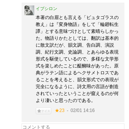
イプシロン
本著の白眉とも言える「ピュタゴラスの
教え」は『変身物語』をして「輪廻転生
譚」とする意味づけとして素晴らしかっ
た。物語りかたとしては、翻訳は基本的
に散文訳だが、韻文調、告白調、演説
調、紀行文調、史論調、とあらゆる表現
形式を駆使しているので、多様な文学形
式を楽しめたことに醍醐味があった。原
典がラテン語によるヘクサメトロスであ
ることを考えると、韻文形式での表現が
完全になるように、詩文用の言語が創造
されていったということが窺えるのが何
より凄いと思ったのである。
★23
02/01 14:16
ナイス