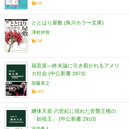
638
ととはり屋敷 (角川ホラー文庫)
澤村伊智
728
福音派―終末論に引き裂かれるアメリ
カ社会 (中公新書 2873)
加藤喜之
1457
継体天皇-六世紀に現れた世襲王権の
「始祖王」 (中公新書 2910)
河内春人