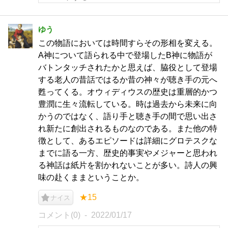
ゆう
この物語においては時間すらその形相を変える。
A神について語られる中で登場したB神に物語が
バトンタッチされたかと思えば、脇役として登場
する老人の昔話ではるか昔の神々が聴き手の元へ
甦ってくる。オウィディウスの歴史は重層的かつ
豊潤に生々流転している。時は過去から未来に向
かうのではなく、語り手と聴き手の間で思い出さ
れ新たに創出されるものなのである。また他の特
徴として、あるエピソードは詳細にグロテスクな
までに語る一方、歴史的事実やメジャーと思われ
る神話は紙片を割かれないことが多い。詩人の興
味の赴くままということか。
★15
ナイス
コメント(0)
2022/01/17