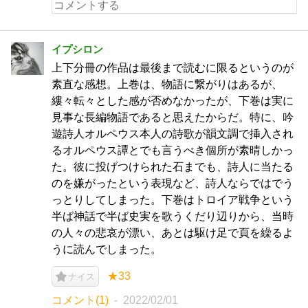
イプシロン
上下分冊の作品は最後まで読むに限るというのが
素直な感想。上巻は、物語に繋がりはあるが、
縷々転々とした感が否めなかったが、下巻は実に
見事な長編物語であると思えたからだ。特に、吟
遊詩人オルペウス本人の詩歌が韻文調で挿入され
るオルペウス譚とでも言うべき個所が素晴しかっ
た。彼に投げつけられた石までも、詩人に当たる
のを嫌がったという表現など、詩人ならではでう
っとりしてしまった。下巻はトロイア戦争という
半ば神話で半ば史実を歌うくだり辺りから、当時
の人々の悲哀が漂い、あとは駆け足で頁を繰るよ
うに読んでしまった。
★33
ナイス
コメント(1)
2022/02/01