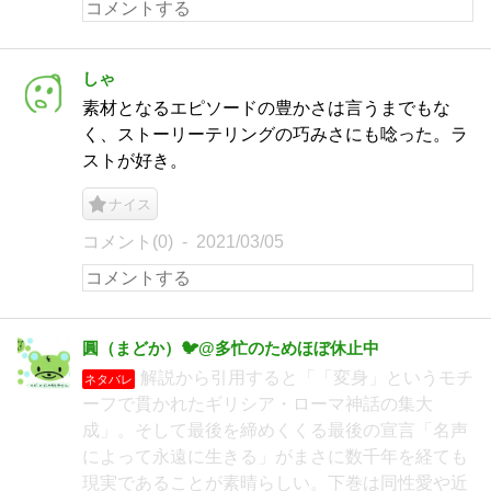
しゃ
素材となるエピソードの豊かさは言うまでもな
く、ストーリーテリングの巧みさにも唸った。ラ
ストが好き。
ナイス
コメント(0)
2021/03/05
圓（まどか）🐦@多忙のためほぼ休止中
解説から引用すると「「変身」というモチ
ネタバレ
ーフで貫かれたギリシア・ローマ神話の集大
成」。そして最後を締めくくる最後の宣言「名声
によって永遠に生きる」がまさに数千年を経ても
現実であることが素晴らしい。下巻は同性愛や近