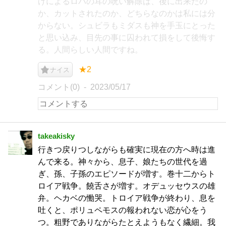
げによるロバの耳の呪い解除は、後に出来たの
か、カットされたのか、どちらなのかは私には分
からない。シュビラもミダスも神を手玉にとった
と思い込み、目先の事に囚われて損をして後悔す
る。人間らしい人間ですね。
★2
ナイス
コメント(0)
2023/05/17
takeakisky
行きつ戻りつしながらも確実に現在の方へ時は進
んで来る。神々から、息子、娘たちの世代を過
ぎ、孫、子孫のエピソードが増す。巻十二からト
ロイア戦争。饒舌さが増す。オデュッセウスの雄
弁。ヘカベの慟哭。トロイア戦争が終わり、息を
吐くと、ポリュペモスの報われない恋が心をう
つ。粗野でありながらたとえようもなく繊細。我