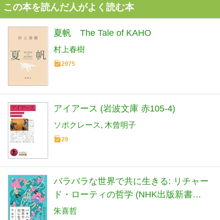
この本を読んだ人がよく読む本
夏帆 The Tale of KAHO
村上春樹
2975
アイアース (岩波文庫 赤105-4)
ソポクレース
木曾明子
29
バラバラな世界で共に生きる: リチャー
ド・ローティの哲学 (NHK出版新書
760)
朱喜哲