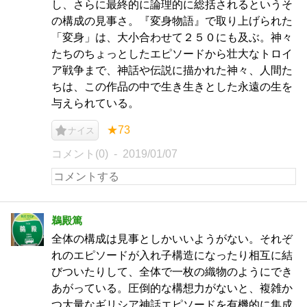
し、さらに最終的に論理的に総括されるというそ
の構成の見事さ。『変身物語』で取り上げられた
「変身」は、大小合わせて２５０にも及ぶ。神々
たちのちょっとしたエピソードから壮大なトロイ
ア戦争まで、神話や伝説に描かれた神々、人間た
ちは、この作品の中で生き生きとした永遠の生を
与えられている。
★73
ナイス
コメント(0)
2019/01/07
鵜殿篤
全体の構成は見事としかいいようがない。それぞ
れのエピソードが入れ子構造になったり相互に結
びついたりして、全体で一枚の織物のようにでき
あがっている。圧倒的な構想力がないと、複雑か
つ大量なギリシア神話エピソードを有機的に集成