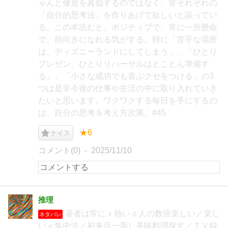
ゃんと修造を真似するのではなく、皆それぞれの
「自分的思考法」を作りあげて欲しいと謳ってい
る。この本読むと、ポジティブで、常に一所懸命
で、前向きになれる気がする。特に「苦手な場所
は、ディズニーランドにしてしまう」、「ひとり
プレゼン、ひとりリハーサルはとことん準備す
る」、「小さな成功でも喜ぶクセをつける」の3
つは是非今後の仕事や生活の中に取り入れていき
たいと思います。ワクワクする毎日を手にするの
は、自分の思考＆考え方次第。#45
★6
ナイス
コメント(0)
2025/11/10
推理
著者は常にｘ熱いｏ人の数倍楽しい／楽し
ネタバレ
い＝集中法／初来店一周し美味料理探す／ＴＶ録