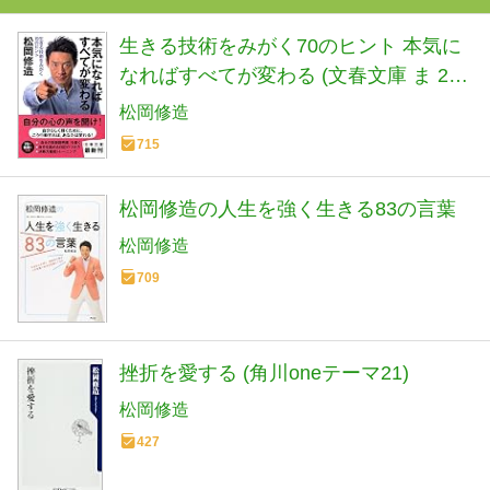
生きる技術をみがく70のヒント 本気に
なればすべてが変わる (文春文庫 ま 27-
1)
松岡修造
715
松岡修造の人生を強く生きる83の言葉
松岡修造
709
挫折を愛する (角川oneテーマ21)
松岡修造
427