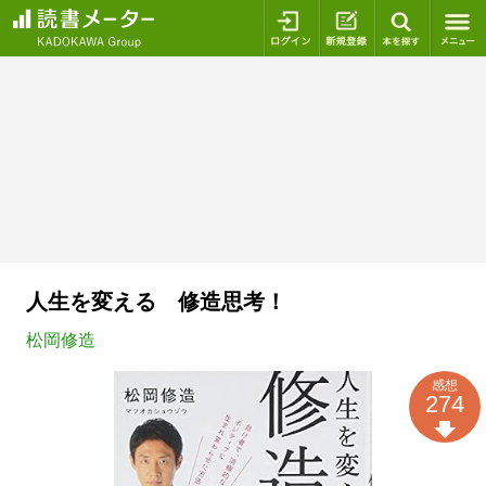
ログイン
新規登録
本を探
人生を変える 修造思考！
松岡修造
感想
274