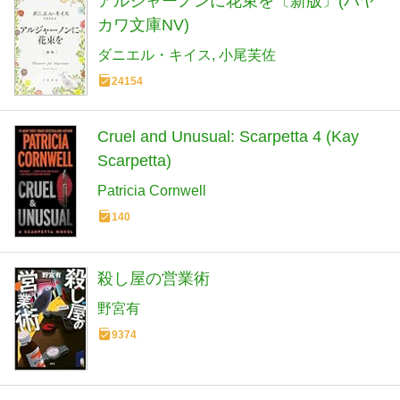
アルジャーノンに花束を〔新版〕(ハヤ
カワ文庫NV)
ダニエル・キイス
小尾芙佐
24154
Cruel and Unusual: Scarpetta 4 (Kay
Scarpetta)
Patricia Cornwell
140
殺し屋の営業術
野宮有
9374