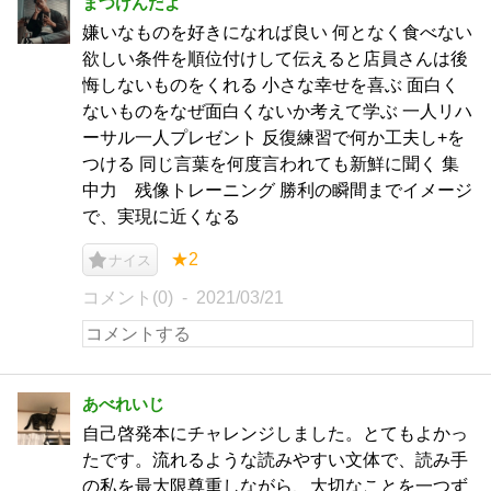
まつけんだよ
嫌いなものを好きになれば良い 何となく食べない
欲しい条件を順位付けして伝えると店員さんは後
悔しないものをくれる 小さな幸せを喜ぶ 面白く
ないものをなぜ面白くないか考えて学ぶ 一人リハ
ーサル一人プレゼント 反復練習で何か工夫し+を
つける 同じ言葉を何度言われても新鮮に聞く 集
中力 残像トレーニング 勝利の瞬間までイメージ
で、実現に近くなる
★2
ナイス
コメント(0)
2021/03/21
あべれいじ
自己啓発本にチャレンジしました。とてもよかっ
たです。流れるような読みやすい文体で、読み手
の私を最大限尊重しながら、大切なことを一つず