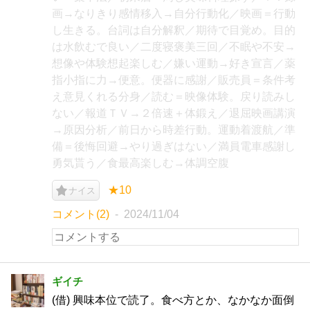
画→なりきり感情移入→自分行動化／映画＝行動
し生きる。台詞は自分解釈／期待で目覚め。目的
は水飲むで良い／二度寝褒美三回／不眠や不安→
想像や体験想起楽しむ／嫌い運動→好き宣言／薬
指小指に力→便意。便器に感謝／販売員＝条件考
え意見くれる分身／読む＝映像体験。戻り読みし
ない／報道ＴＶ→２倍速＋体鍛え／退屈映画講演
→原因分析／前日から時差行動。運動着渡航／準
備＝後悔回避→やり過ぎはない／満員電車感謝し
勇気貰う／食最高楽しむ→体調空腹
★10
ナイス
コメント(2)
2024/11/04
ギイチ
(借) 興味本位で読了。食べ方とか、なかなか面倒