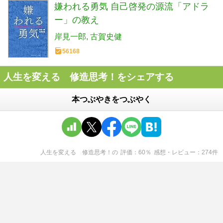
嫌われる勇気 自己啓発の源流「アドラ
ー」の教え
岸見一郎
古賀史健
56168
人生を変える 修造思考！をシェアする
本つぶやきをつぶやく
人生を変える 修造思考！
の
評価
60
％
感想・レビュー
274
件