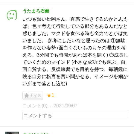
うたまろ石鹸
いつも熱い松岡さん。直感で生きてるのかと思え
ば、色々考えて行動している部分もあるんだなと
感じました。マクドを食べる時も全力でとかは笑
いました。 参考にしたいなと思ったのは ①無駄
を作らない姿勢 (面白くないものもその理由を考
える、3分間でも時間があれば本を開く) ②成長し
ていくためのマインド (小さな成功でも喜ぶ、自
画自賛する、反復練習でも目的を持つ、毎朝鏡に
映る自分に格言を言い聞かせる、イメージを細か
い所まで落とし込む)
★1
ナイス
コメント(0)
2021/09/07