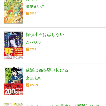
瀬尾まいこ
6815
探偵小石は恋しない
森バジル
6782
成瀬は都を駆け抜ける
宮島未奈
12769