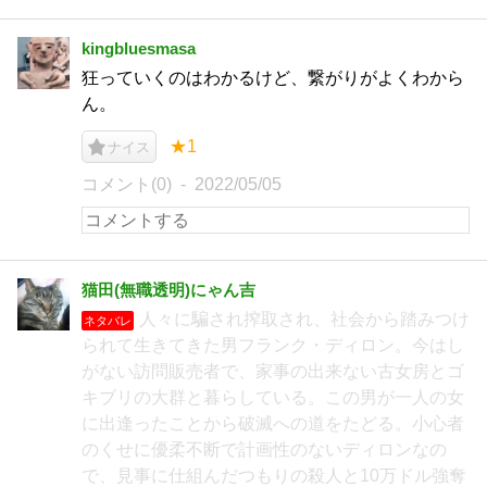
kingbluesmasa
狂っていくのはわかるけど、繋がりがよくわから
ん。
★1
ナイス
コメント(0)
2022/05/05
猫田(無職透明)にゃん吉
人々に騙され搾取され、社会から踏みつけ
ネタバレ
られて生きてきた男フランク・ディロン。今はし
がない訪問販売者で、家事の出来ない古女房とゴ
キブリの大群と暮らしている。この男が一人の女
に出逢ったことから破滅への道をたどる。小心者
のくせに優柔不断で計画性のないディロンなの
で、見事に仕組んだつもりの殺人と10万ドル強奪