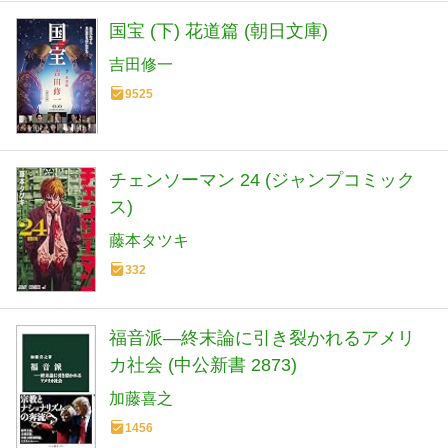
国宝 (下) 花道篇 (朝日文庫)
吉田修一
9525
チェンソーマン 24 (ジャンプコミック
ス)
藤本タツキ
332
福音派―終末論に引き裂かれるアメリ
カ社会 (中公新書 2873)
加藤喜之
1456