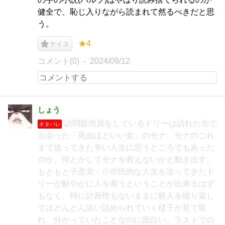
健全で、恥じ入りながら読まれて然るべきだと思
う。
★4
ナイス
コメント(0)
2024/09/12
しょう
訪問販売員をしているドリーは訪れた先で
ネタバレ
出会った「死ぬほどいい女」のモナ。モナのこれ
まで送ってきた辛い人生に思うところでもあった
のか、何とかしてモナを救えないかと動き出す。
もともと子悪党・小市民的な人生を送ってきたド
リーが鮮やかに人を救うということが出来るはず
もなく、特に計画性もないままに殺人を繰り返し
てはどんどん追い詰められていく様子が見て取
れ、分かっていたことなのに面白い。ラストでの