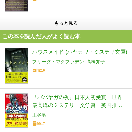
もっと見る
この本を読んだ人がよく読む本
ハウスメイド (ハヤカワ・ミステリ文庫)
フリーダ・マクファデン
高橋知子
4210
『ババヤガの夜』日本人初受賞 世界
最高峰のミステリー文学賞 英国推理
作家協会賞(ダガー賞） (河出文庫 お 46-
王谷晶
1)
9917