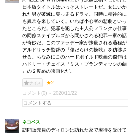
日本版タイトルはいっそストレートだ。女にいか
れた男が破滅に突っ走るドラマ。同時に精神的に
も異常を来していく。いわば小心者の悲劇といっ
たところだ。犯罪を犯した主人公フランクが仕事
の同僚ステイプルズから聞かされる犯罪一家の話
が奇妙だ。このファラデー家が抹殺される過程が
アルドリッチ監督の『傷だらけの挽歌』を彷彿さ
せる。ちなみにこのハードボイルド映画の傑作は
ハドリー・チェイス『ミス・ブランディッシの蘭
』の２度めの映画化だ。
★2
ナイス
コメント(0)
2020/11/22
ネコベス
訪問販売員のディロンは訪れた家で虐待を受けて