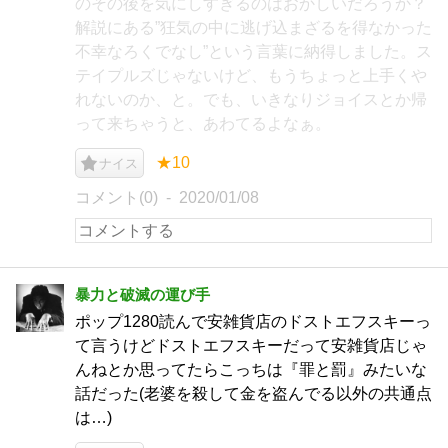
のその後を気にしすぎるのはおかしいだろうか？
解説にある”狂気の中に逃げ込まざるを得なかった
不幸なろくでなし”という言葉に納得しました。ス
テイプルズじゃないけど、もうちょっと上手くや
れないのか、と。でも、いきなりジョイスとか帰
って来ちゃうと、あわてるよなぁ。
★10
ナイス
コメント(0)
2020/01/08
暴力と破滅の運び手
ポップ1280読んで安雑貨店のドストエフスキーっ
て言うけどドストエフスキーだって安雑貨店じゃ
んねとか思ってたらこっちは『罪と罰』みたいな
話だった(老婆を殺して金を盗んでる以外の共通点
は…)