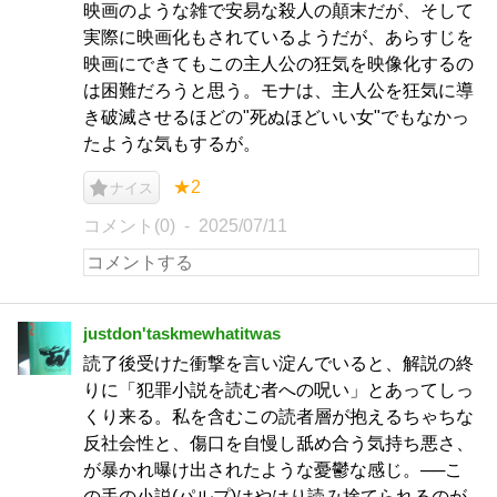
映画のような雑で安易な殺人の顛末だが、そして
実際に映画化もされているようだが、あらすじを
映画にできてもこの主人公の狂気を映像化するの
は困難だろうと思う。モナは、主人公を狂気に導
き破滅させるほどの"死ぬほどいい女"でもなかっ
たような気もするが。
★2
ナイス
コメント(0)
2025/07/11
justdon'taskmewhatitwas
読了後受けた衝撃を言い淀んでいると、解説の終
りに「犯罪小説を読む者への呪い」とあってしっ
くり来る。私を含むこの読者層が抱えるちゃちな
反社会性と、傷口を自慢し舐め合う気持ち悪さ、
が暴かれ曝け出されたような憂鬱な感じ。──こ
の手の小説(パルプ)はやはり読み捨てられるのが