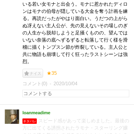
いる若い女モナと出会う。モナに惹かれたディロ
ンはモナの伯母が隠している大金を奪う計画を練
る。再読だったがやはり面白い。うだつの上がら
ぬ冴えない主人公が、先の見えないその場しのぎ
の人生から脱却しようと足掻くものの、望んでは
いない奈落の底へずるずると転落して行く様を滑
稽に描くトンプスン節が炸裂している。主人公と
共に物語も崩壊して行く狂ったラストシーンは強
烈。
★35
ナイス
コメント(0)
2020/10/04
loanmeadime
スピード感があって楽しめました。最後の
ネタバレ
方に出てくる誘拐されたラモナ・スターリング嬢