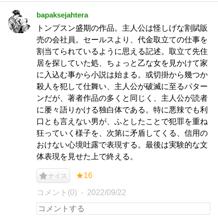
bapaksejahtera
トンプスン盛期の作品。主人公は怪しげな割賦販
売の会社員。セールスより、代金取立ての仕事を
割当てられているように思える記述。取立て先住
居を探していた処、ちょっと乙な女を見かけて家
に入込む事から小説は始まる。或切掛から幾つか
殺人を犯して仕舞い、主人公が破滅に至るパター
ンだが、著者作品の多くと同じく、主人公が読者
に屡々語りかける独白体である。特に悪辣でも利
口とも言えない男が、ふとしたことで犯罪を重ね
狂っていく様子を、次第に矛盾してくる、信用の
おけない心境吐露で表現する。最後は実験的な文
体表現を見せた上で終える。
★16
ナイス
コメント(0)
2022/09/22