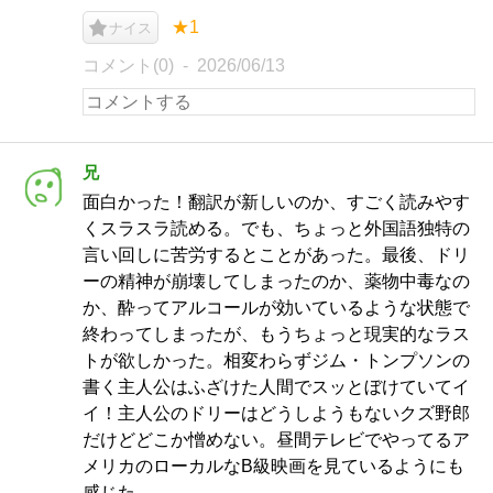
★1
ナイス
コメント(0)
2026/06/13
兄
面白かった！翻訳が新しいのか、すごく読みやす
くスラスラ読める。でも、ちょっと外国語独特の
言い回しに苦労するとことがあった。最後、ドリ
ーの精神が崩壊してしまったのか、薬物中毒なの
か、酔ってアルコールが効いているような状態で
終わってしまったが、もうちょっと現実的なラス
トが欲しかった。相変わらずジム・トンプソンの
書く主人公はふざけた人間でスッとぼけていてイ
イ！主人公のドリーはどうしようもないクズ野郎
だけどどこか憎めない。昼間テレビでやってるア
メリカのローカルなB級映画を見ているようにも
感じた。