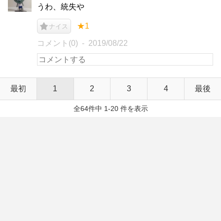
うわ、統失や
★1
ナイス
コメント(0)
2019/08/22
最初
1
2
3
4
最後
全64件中 1-20 件を表示