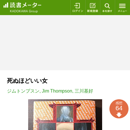
ログイン
新規登録
本を探
死ぬほどいい女
ジムトンプスン
,
Jim Thompson
,
三川基好
感想
64