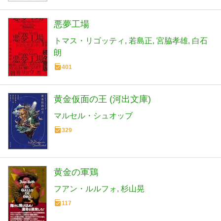
悪夢工場
トマス・リゴッティ
若島正
宮脇孝雄
白石
朗
401
黄金仮面の王 (河出文庫)
マルセル・シュオッブ
329
黄金の軍鶏
フアン・ルルフォ
杉山晃
117