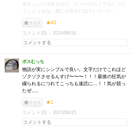
歪みっぷりは見もので、ドリーのろくでなしでど
うしようもない感じが存分に出ていていい。
★43
ナイス
コメント(0)
2024/06/16
ボスむっち
物語が実にシンプルで良い。文字だけでこれほど
ゾクゾクさせるんすげ〜〜〜！！！最後の狂気が
綴られるにつれてこっちも速読に…！！気が競っ
たぜ…。
★1
ナイス
コメント(0)
2023/08/15