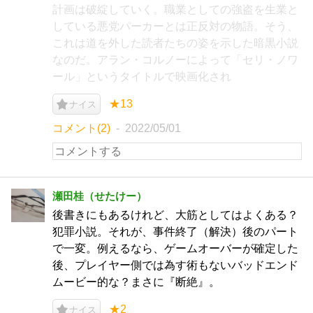
計画は破綻していく。職業としての強盗を生業と
している悪党パーカーとは正反対の物語。そう、
これは道を外した読者たちの姿を示した暗黒小説
なのだ。アラン・コルノーによって「セリ・ノワ
ール」というタイトルで映画化され
★13
ナイス
コメント(2)
2022/05/01
瀬田桂（せたけー）
後書きにもあるけれど、大筋としてはよくある？
犯罪小説。それが、事件終了（解決）後のパート
で一変。例えるなら、ゲームオーバーが確定した
後、プレイヤー側では為す術もないバッドエンド
ムービー的な？まさに『断絶』。
★2
ナイス