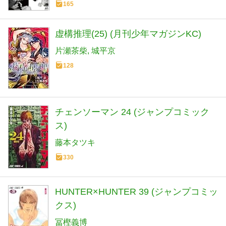
165
虚構推理(25) (月刊少年マガジンKC)
片瀬茶柴
城平京
128
チェンソーマン 24 (ジャンプコミック
ス)
藤本タツキ
330
HUNTER×HUNTER 39 (ジャンプコミッ
クス)
冨樫義博