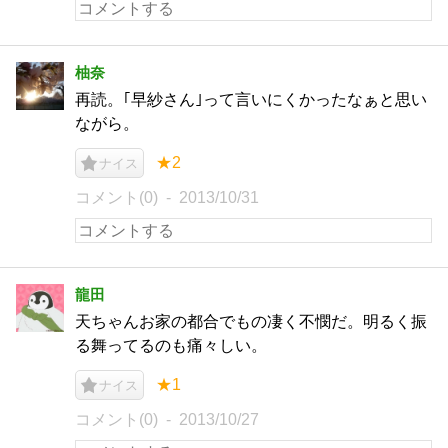
柚奈
再読。｢早紗さん｣って言いにくかったなぁと思い
ながら。
★2
ナイス
コメント(0)
2013/10/31
龍田
天ちゃんお家の都合でもの凄く不憫だ。明るく振
る舞ってるのも痛々しい。
★1
ナイス
コメント(0)
2013/10/27