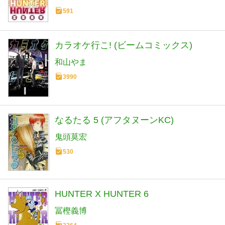
591
カラオケ行こ! (ビームコミックス)
和山やま
3990
なるたる 5 (アフタヌーンKC)
鬼頭莫宏
530
HUNTER X HUNTER 6
冨樫義博