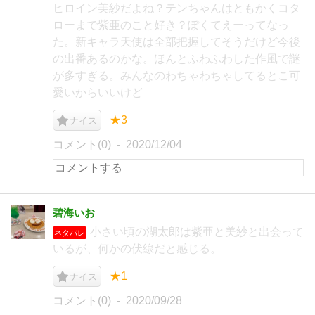
ヒロイン美紗だよね？テンちゃんはともかくコタ
ローまで紫亜のこと好き？ぽくてえーってなっ
た。新キャラ天使は全部把握してそうだけど今後
の出番あるのかな。ほんとふわふわした作風で謎
が多すぎる。みんなのわちゃわちゃしてるとこ可
愛いからいいけど
★3
ナイス
コメント(0)
2020/12/04
碧海いお
小さい頃の湖太郎は紫亜と美紗と出会って
ネタバレ
いるが、何かの伏線だと感じる。
★1
ナイス
コメント(0)
2020/09/28