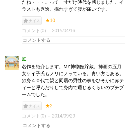
たね・・・。って一寸だけ時代を感じました。イ
ラストも秀逸。揺れすぎて腹が痛いです。
★10
ナイス
コメント(0)
2015/04/16
虹
名作を紹介します。MY博物館貯蔵。挿画の五月
女ケイ子氏もノリにノッている。青い方もある。
独身４０代で親と同居の男性の事をひそかに赤テ
ィーと呼んだりして身内で通じるくらいのプチブ
ームでした。
★2
ナイス
コメント(0)
2014/09/29