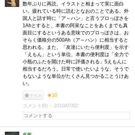
数年ぶりに再読。イラストと相まって実に面白
い。疲れている時に読むとなおのことである。外
国人と話す時に「ア～ハン」と言うプロっぽさを
1Ahとすると、本書の阿呆なことをあくまでも真
面目にするというある意味でのプロっぽさは、お
そらく価格分の500Ah（ア～ハン）に相当すると
思われる。また、「友達にいたら便利度」を示す
「えもん」という単位、本書の便利度は「全力で
小瓶のふたを開けた時に評価される」5えもんに
相当するだろう。日常で使いたいような、そうで
もないような単位がたくさん見つかることうけあ
い。
★10
ナイス
コメント(0)
2010/07/02
呉藍