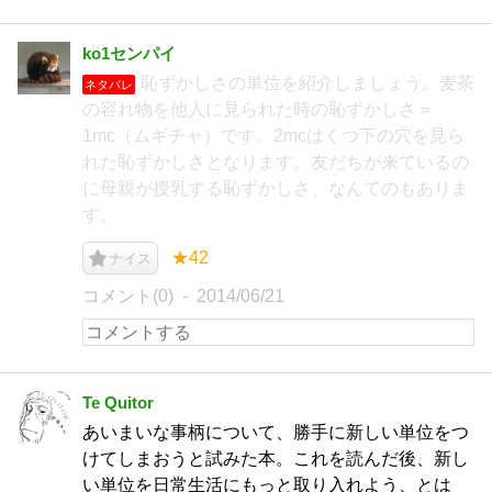
ko1センパイ
恥ずかしさの単位を紹介しましょう。麦茶
ネタバレ
の容れ物を他人に見られた時の恥ずかしさ＝
1mc（ムギチャ）です。2mcはくつ下の穴を見ら
れた恥ずかしさとなります。友だちが来ているの
に母親が授乳する恥ずかしさ、なんてのもありま
す。
★42
ナイス
コメント(0)
2014/06/21
Te Quitor
あいまいな事柄について、勝手に新しい単位をつ
けてしまおうと試みた本。これを読んだ後、新し
い単位を日常生活にもっと取り入れよう、とは