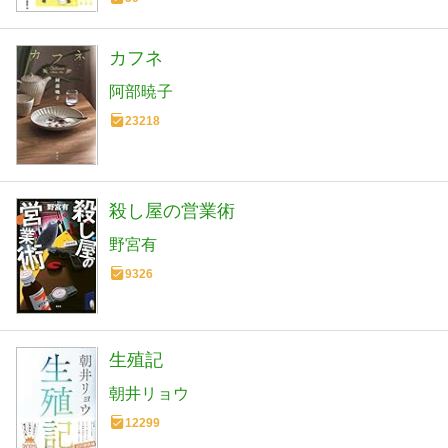
カフネ
阿部暁子
23218
殺し屋の営業術
野宮有
9326
生殖記
朝井リョウ
12299