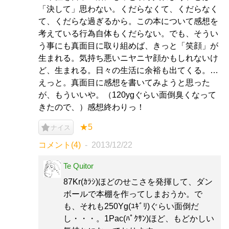
「決して」思わない。くだらなくて、くだらなく
て、くだらな過ぎるから。この本について感想を
考えている行為自体もくだらない。でも、そうい
う事にも真面目に取り組めば、きっと「笑顔」が
生まれる。気持ち悪いニヤニヤ顔かもしれないけ
ど、生まれる。日々の生活に余裕も出てくる。…
えっと。真面目に感想を書いてみようと思った
が、もういいや。（120ygぐらい面倒臭くなって
きたので、）感想終わりっ！
★5
ナイス
コメント(4)
2013/12/22
Te Quitor
87Kr(ｶﾗｼ)ほどのせこさを発揮して、ダン
ボールで本棚を作ってしまおうか。で
も、それも250Yg(ﾕｷﾞﾘ)ぐらい面倒だ
し・・・。1Pac(ﾊﾟｸｻﾝ)ほど、もどかしい