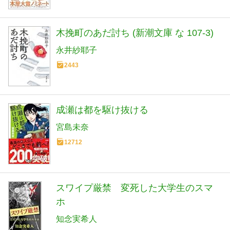
木挽町のあだ討ち (新潮文庫 な 107-3)
永井紗耶子
2443
成瀬は都を駆け抜ける
宮島未奈
12712
スワイプ厳禁 変死した大学生のスマ
ホ
知念実希人