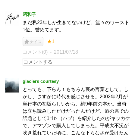
昭和子
まだ私23年しか生きてないけど、堂々のワースト
1位。誉めてます。
★1
ナイス
コメント(0)
2011/07/18
glaciers courtesy
とっても、下らん！もちろん褒め言葉として。し
かし、さすがに時代を感じさせる。2002年2月が
単行本の初版らしいから、約9年前の本か。当時
は立ち読みしただけだったんだけど、酒の席での
話題として1Hｂ（ハブ）を紹介したのがキッカケ
で、アマゾンで購入してしまった。平成大不況が
吹き荒れていた頃に、こんな下らなさが受けたん