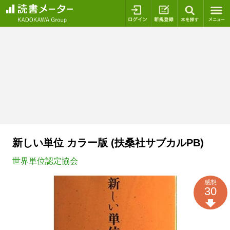
ログイン
新規登録
本を探
新しい単位 カラー版 (扶桑社サブカルPB)
世界単位認定協会
感想
30