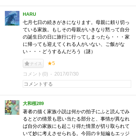
HARU
七月七日の続きがきになります。母親に頼り切っ
ている家族。もしその母親がいきなり黙って自分
の誕生日の日に旅行に行ってしまったら・・・家
に帰っても迎えてくれる人がいない、ご飯がな
い・・・どうするんだろう（謎）
★5
ナイス
コメント(0)
2017/07/30
大和桜289
著者の描く家族小説は何かの拍子にふと読んでみ
るとどの情景も思い当たる部分と、事情が異なれ
ば自分の家族にも起こり得た情景が切り取られて
いて妙に考えさせられる。今回の９短編もエッジ