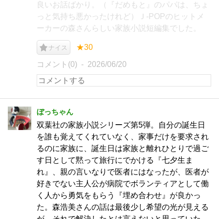
良いお話ばかり。（『だめもと』のパパは、ちょ
っと気持ち悪かったけれど）Ｊ-POPのヒットメ
ーカーの森さんらしい家族小説短編集でした。
★30
ナイス
コメント(0)
2026/06/20
ぼっちゃん
双葉社の家族小説シリーズ第5弾。自分の誕生日
を誰も覚えてくれていなく、家事だけを要求され
るのに家族に、誕生日は家族と離れひとりで過ご
す日として黙って旅行にでかける『七夕生ま
れ』、親の言いなりで医者にはなったが、医者が
好きでない主人公が病院でボランティアとして働
く人から勇気をもらう『埋め合わせ』が良かっ
た。森浩美さんの話は最後少し希望の光が見える
が、それで解決したとは言えないと思っていた