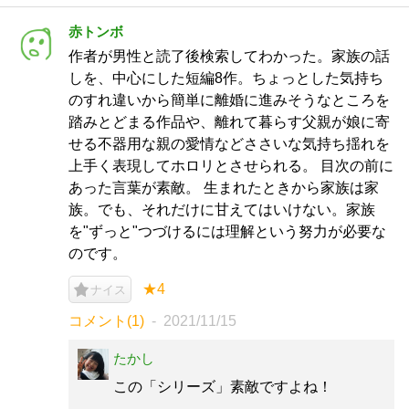
赤トンボ
作者が男性と読了後検索してわかった。家族の話
しを、中心にした短編8作。ちょっとした気持ち
のすれ違いから簡単に離婚に進みそうなところを
踏みとどまる作品や、離れて暮らす父親が娘に寄
せる不器用な親の愛情などささいな気持ち揺れを
上手く表現してホロリとさせられる。 目次の前に
あった言葉が素敵。 生まれたときから家族は家
族。でも、それだけに甘えてはいけない。家族
を"ずっと"つづけるには理解という努力が必要な
のです。
★4
ナイス
コメント(1)
2021/11/15
たかし
この「シリーズ」素敵ですよね！