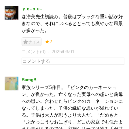
ｙｏ-ｓｕ-
森浩美先生初読み。普段はブラックな重い話が好
きなので、それに比べるととっても爽やかな風景
が多かった。
★2
ナイス
コメント(0)
2025/03/01
BamgB
家族シリーズ5作目。「ピンクのカーネーショ
ン」が良かった。亡くなった実母への想いと義母
への思い。合わせたらピンクのカーネーションに
なってしまった、子供の繊細な思いが溢れてい
る。子供は大人が思うより大人だ。「だめもと」
「ぶかっこうなおにぎり」どこの家庭でも似たよ
うな事があるのでは。家族シリーズは読み手が共