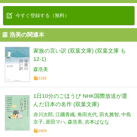
今すぐ登録する（無料）
森 浩美の関連本
家族の言い訳 (双葉文庫) (双葉文庫 も
12-1)
森浩美
3182
1日10分のごほうび NHK国際放送が選
んだ日本の名作 (双葉文庫)
赤川次郎
江國香織
角田光代
田丸雅智
中島
京子
原田マハ
森浩美
吉本ばなな
2805