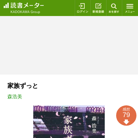
ログイン
新規登録
本を探
家族ずっと
森浩美
感想
79