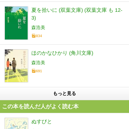
夏を拾いに (双葉文庫) (双葉文庫 も 12-
3)
森浩美
834
ほのかなひかり (角川文庫)
森浩美
691
もっと見る
この本を読んだ人がよく読む本
ぬすびと