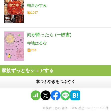
朝倉かすみ
1067
雨が降ったら (一般書)
寺地はるな
760
家族ずっとをシェアする
本つぶやきをつぶやく
家族ずっと
の
評価
88
％
感想・レビュー
79
件