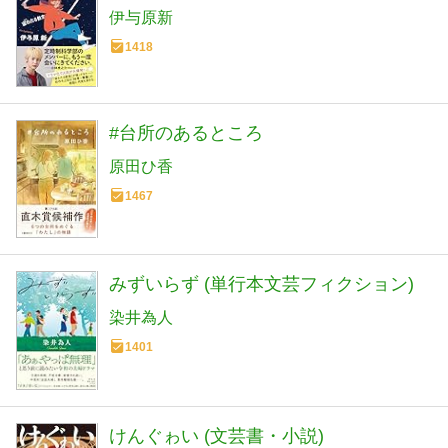
伊与原新
1418
#台所のあるところ
原田ひ香
1467
みずいらず (単行本文芸フィクション)
染井為人
1401
けんぐゎい (文芸書・小説)