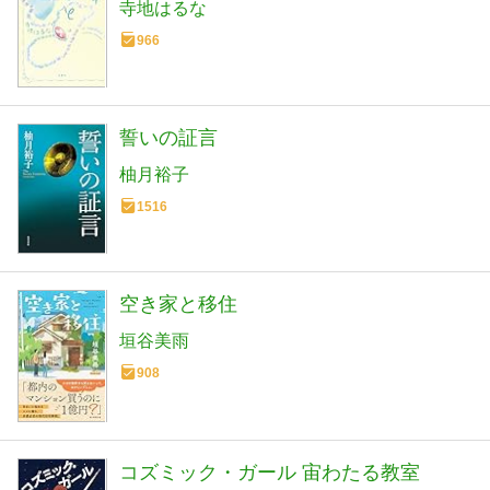
寺地はるな
966
誓いの証言
柚月裕子
1516
空き家と移住
垣谷美雨
908
コズミック・ガール 宙わたる教室