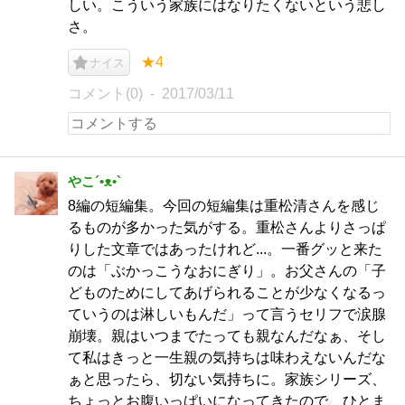
しい。こういう家族にはなりたくないという悲し
さ。
★4
ナイス
コメント(0)
2017/03/11
やこ´•ᴥ•`
8編の短編集。今回の短編集は重松清さんを感じ
るものが多かった気がする。重松さんよりさっぱ
りした文章ではあったけれど...。一番グッと来た
のは「ぶかっこうなおにぎり」。お父さんの「子
どものためにしてあげられることが少なくなるっ
ていうのは淋しいもんだ」って言うセリフで涙腺
崩壊。親はいつまでたっても親なんだなぁ、そし
て私はきっと一生親の気持ちは味わえないんだな
ぁと思ったら、切ない気持ちに。家族シリーズ、
ちょっとお腹いっぱいになってきたので、ひとま