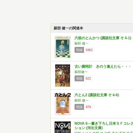
蘇部 健一の関連本
六枚のとんかつ (講談社文庫 そ 4-1)
蘇部 健一
登録
3462
古い腕時計 きのう逢えたら・・・
蘇部健一
登録
622
六とん2 (講談社文庫 そ 4-6)
蘇部 健一
登録
479
NOVA 6---書き下ろし日本ＳＦコレ
ション (河出文庫)