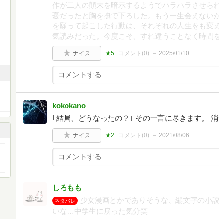
作が二人の顛末を暗示するようでハラハラさせら
憂だったと胸を撫で下ろした。もう一生会えない
を願って起こした行動は、それぞれの人生をも変
気読みだった。今度こそ、すれ違うことなく時間を
ナイス
★5
コメント(
0
)
2025/01/10
kokokano
｢結局、どうなったの？｣ その一言に尽きます。 
ナイス
★2
コメント(
0
)
2021/08/06
しろもも
少女漫画とかでありそうな、縦文字の小
ネタバレ
いな…中学生に戻った気分笑