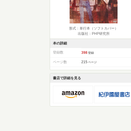
形式：単行本（ソフトカバー）
出版社：PHP研究所
本の詳細
登録数
398
登録
ページ数
215
ページ
書店で詳細を見る