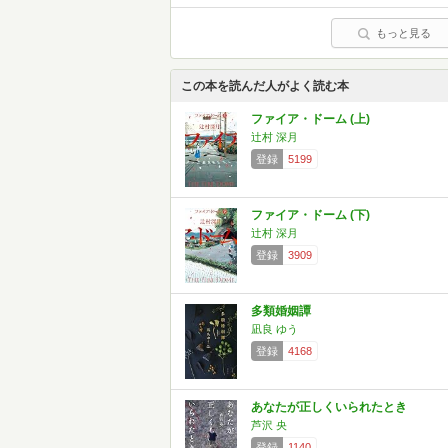
もっと見る
この本を読んだ人がよく読む本
ファイア・ドーム (上)
辻村 深月
登録
5199
ファイア・ドーム (下)
辻村 深月
登録
3909
多類婚姻譚
凪良 ゆう
登録
4168
あなたが正しくいられたとき
芦沢 央
登録
1140