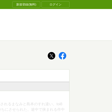
新規登録(無料)
ログイン
れるまなみと島本のすれ違い。toi8
持ちにさせられた。途中で挟まれる作中