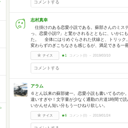
,
志村真幸
仕掛けのある恋愛小説である。蘇部さんのミステ
っ、恋愛小説!?」と驚かされるとともに、いかに
た。 全体にはりめぐらされた伏線と、トリック
変わらずのぎこちなさも感じるが、満足できる一
ナイス
★1
コメント(
0
)
2019/03/10
アラム
６とん以来の蘇部健一。恋愛小説も書いてるのか。
違いすぎや！文字量が少なく通勤の片道1時間で読
いかんせん短い分もう一ひねり欲しい。
-
ナイス
★6
コメント(
0
)
2019/01/24