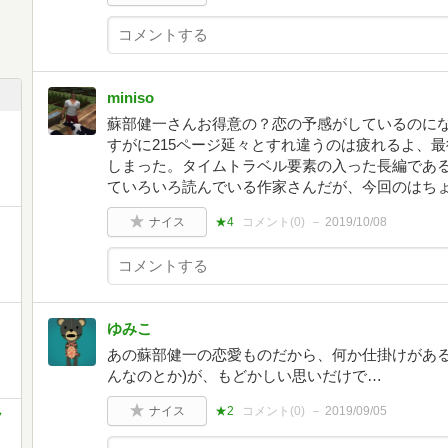
miniso
蘇部健一さんお得意の？恋の予感がしているのに
すがに215ページ延々とすれ違うのは疲れるよ、
しまった。タイムトラベル要素の入った長編であ
ていろいろ読んでいる作家さんだが、今回のはち
ナイス
★4
コメント(
0
)
2019/10/08
ゆみこ
あの蘇部健一の恋愛ものだから、何か仕掛けがある
んなのとか)が、もどかしい思いだけで…
ナイス
★2
コメント(
0
)
2019/09/05
ク