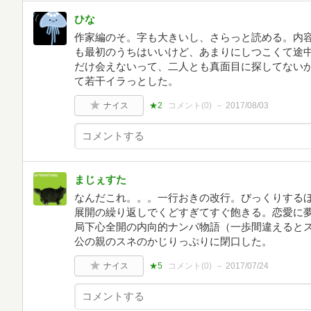
ひな
作家編のそ。字も大きいし、さらっと読める。内
も最初のうちはいいけど、あまりにしつこくて途
だけ会えないって、二人とも真面目に探してない
て若干イラっとした。
ナイス
★2
コメント(
0
)
2017/08/03
まじぇすた
なんだこれ。。。一行おきの改行。びっくりする
展開の繰り返しでくどすぎてすぐ飽きる。恋愛に
局下心全開の内向的ナンパ物語（一歩間違えると
公の親のスネのかじりっぷりに閉口した。
ナイス
★5
コメント(
0
)
2017/07/24