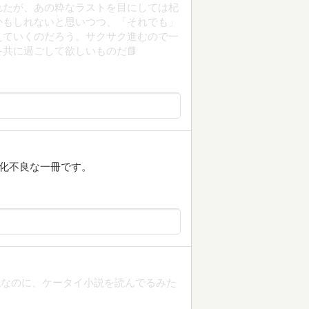
れたが、あの粋なラストを目にしては杞
かもしれないと思いつつ、「それでも」
えていくのだろう。サクサク進むので一
共に過ごして欲しいものだ📗
消化不良な一冊です。
説なのに、ケータイ小説を読んでるみた