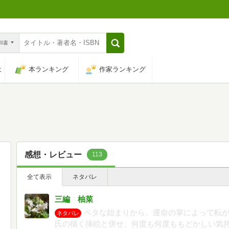
n和書
は
本ランキング
作家ランキング
感想・レビュー
113
全て表示
ネタバレ
三編 柚菜
ベタな始まりから、運命の掌によって転がさ
ネタバレ
氏の描く挿絵と併せ、何度も何度ももどかしい気