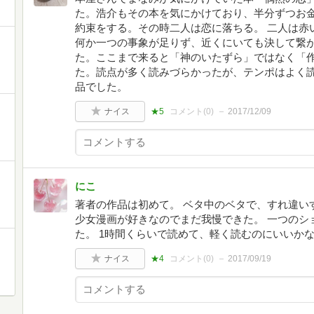
た。浩介もその本を気にかけており、半分ずつお
約束をする。その時二人は恋に落ちる。 二人は赤
何か一つの事象が足りず、近くにいても決して繋
た。ここまで来ると「神のいたずら」ではなく「
た。読点が多く読みづらかったが、テンポはよく
品でした。
と
ナイス
★5
コメント(
0
)
2017/12/09
にこ
著者の作品は初めて。 ベタ中のベタで、すれ違い
少女漫画が好きなのでまだ我慢できた。 一つのシ
た。 1時間くらいで読めて、軽く読むのにいいか
ナイス
★4
コメント(
0
)
2017/09/19