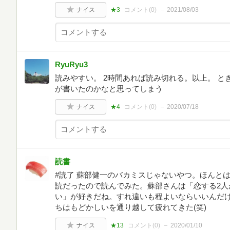
ナイス
★3
コメント(
0
)
2021/08/03
RyuRyu3
読みやすい。 2時間あれば読み切れる。以上。 と
が書いたのかなと思ってしまう
ナイス
★4
コメント(
0
)
2020/07/18
読書
#読了 蘇部健一のバカミスじゃないやつ。ほんと
読だったので読んでみた。蘇部さんは「恋する2人
い」が好きだね。すれ違いも程よいならいいんだ
ちはもどかしいを通り越して疲れてきた(笑)
ナイス
★13
コメント(
0
)
2020/01/10