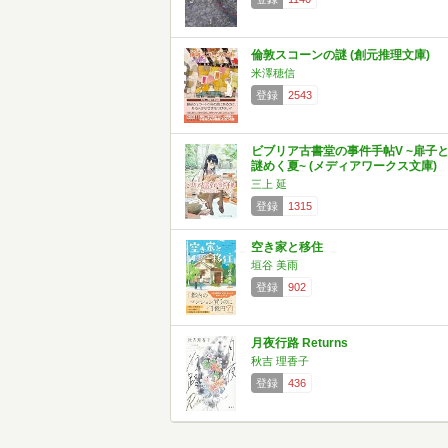
倫敦スコーンの謎 (創元推理文庫)
米澤穂信
登録
2543
ビブリア古書堂の事件手帖V ~扉子
謎めく夏~ (メディアワークス文庫)
三上 延
登録
1315
空き家と移住
垣谷 美雨
登録
902
月夜行路 Returns
秋吉 理香子
登録
436