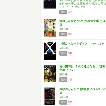
宮部 みゆき,牧野 修,北野 勇作,斉藤 直子
蘇部 健一,樺山 三英,松崎 有理,高山 羽根
子,船戸 一人,七佳 弁京
登録
409
運命しか信じない! (小学館文庫 そ 3-
1)
蘇部 健一
登録
360
小説X あなたをずっと、さがしてた
蘇部 健一
登録
349
古い腕時計: きのう逢えたら… (徳間
文庫 そ 7-2)
蘇部健一
登録
305
六枚のとんかつ (講談社ノベルス ソB
1)
蘇部 健一
登録
308