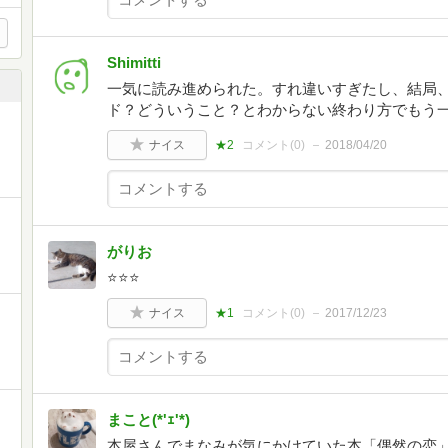
Shimitti
一気に読み進められた。すれ違いすぎたし、結局
ド？どういうこと？とわからない終わり方でもう
ナイス
★2
コメント(
0
)
2018/04/20
がりお
⭐️⭐️⭐️
ナイス
★1
コメント(
0
)
2017/12/23
まこと(*'ｪ'*)
本屋さんでまなみが気にかけていた本「偶然の恋