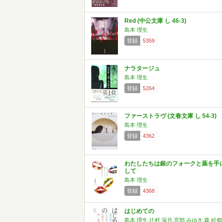
Red (中公文庫 し 46-3)
島本 理生
登録
5359
ナラタージュ
島本 理生
登録
5264
ファーストラヴ (文春文庫 し 54-3)
島本 理生
登録
4362
わたしたちは銀のフォークと薬を手
して
島本 理生
登録
4368
はじめての
島本 理生,辻村 深月,宮部 みゆき,森 絵都