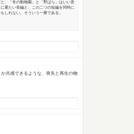
だと、「冬の動物園」と「野ばら」はいい意
常に重たい長編と、この二つの短編を同時に
かもしれない。そういう一冊である。
こか共感できるような、喪失と再生の物