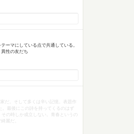
をテーマにしている点で共通している。
、異性の友だち
作家だ。そして多くは辛い記憶。表題作
た。最後にこの詩を持ってくるのはず
、その時しか成立しない。青春というの
で綺麗だ。