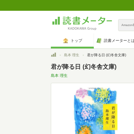
Amazo
トップ
読書メーターと
トップ
島本 理生
君が降る日 (幻冬舎文庫)
君が降る日 (幻冬舎文庫)
島本 理生