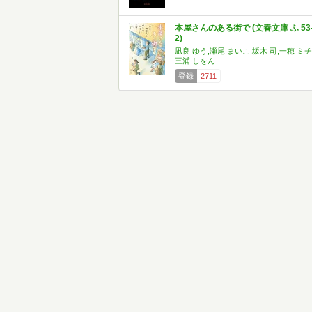
本屋さんのある街で (文春文庫 ふ 53
2)
凪良 ゆう,瀬尾 まいこ,坂木 司,一穂 ミチ
三浦 しをん
登録
2711