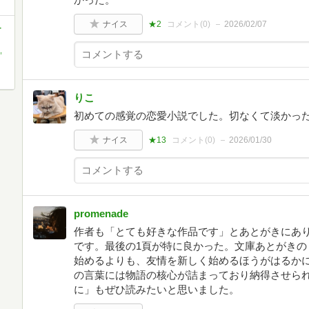
ナイス
★2
コメント(
0
)
2026/02/07
-
,
りこ
初めての感覚の恋愛小説でした。切なくて淡かっ
ナイス
★13
コメント(
0
)
2026/01/30
promenade
作者も「とても好きな作品です」とあとがきにあり
です。最後の1頁が特に良かった。文庫あとがきの
始めるよりも、友情を新しく始めるほうがはるか
の言葉には物語の核心が詰まっており納得させら
に」もぜひ読みたいと思いました。