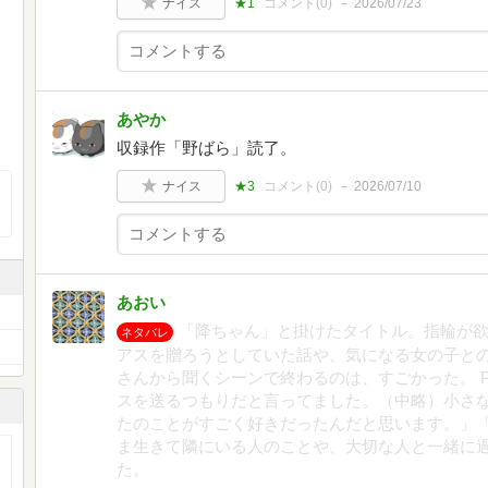
ナイス
★1
コメント(
0
)
2026/07/23
あやか
収録作「野ばら」読了。
ナイス
★3
コメント(
0
)
2026/07/10
あおい
「降ちゃん」と掛けたタイトル。指輪が
ネタバレ
アスを贈ろうとしていた話や、気になる女の子と
さんから聞くシーンで終わるのは、すごかった。 P
スを送るつもりだと言ってました。（中略）小さ
たのことがすごく好きだったんだと思います。」「
ま生きて隣にいる人のことや、大切な人と一緒に
た。