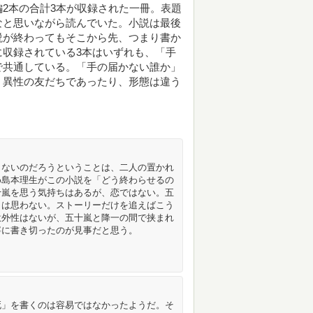
2本の合計3本が収録された一冊。表題
なと思いながら読んでいた。小説は最後
説が終わってもそこから先、つまり書か
収録されている3本はいずれも、「手
で共通している。「手の届かない誰か」
、異性の友だちであったり、形態は違う
とないのだろうということは、二人の置かれ
め島本理生がこの小説を「どう終わらせるの
十嵐を思う気持ちはあるが、恋ではない。五
とは思わない。ストーリーだけを追えばこう
意外性はないが、五十嵐と降一の間で挟まれ
寧に書き切ったのが見事だと思う。
死」を書くのは容易ではなかったようだ。そ