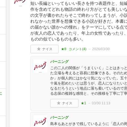
短い長編といってもいい長さを持つ表題作と、短編
作を含めてどれも物語の終わり方がとても美しい
の文字が書かれたらそこで終わってしまうが、小
れなかった世界を想像できる小説が好きだ。本書に
の届かない誰かへの憧れ」をテーマにしている点
が友人の恋人であったり、年上の女性であったり
ものの似ているものも多い。
ナイス
★8
コメント(
4
)
2026/03/30
バーニング
この二人の関係が「うまくいく」ことはきっ
た立場を考えると容易に想像できる。そのた
か」が個人的にはかなり気になっていた。五
十嵐を慰めたいとは思うが、恋人になりたい
なるだろうという地点に落ち着いているので
る志保の複雑な感情と、その推移を丁寧に丁
に
ナイス
★1
03/30 11:13
バーニング
島本もあとがきで残しているように「恋人の