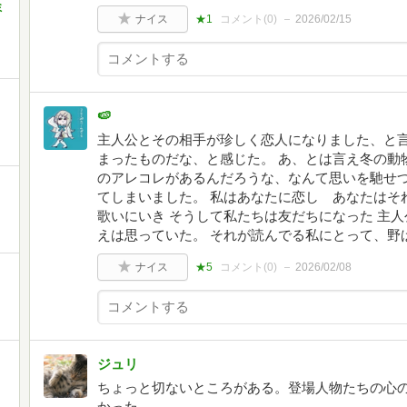
ミ
ナイス
★1
コメント(
0
)
2026/02/15
🍉
主人公とその相手が珍しく恋人になりました、と
まったものだな、と感じた。 あ、とは言え冬の動
のアレコレがあるんだろうな、なんて思いを馳せ
てしまいました。 私はあなたに恋し あなたはそ
歌いにいき そうして私たちは友だちになった 主
えは思っていた。 それが読んでる私にとって、野
ナイス
★5
コメント(
0
)
2026/02/08
ジュリ
ちょっと切ないところがある。登場人物たちの心
かった。