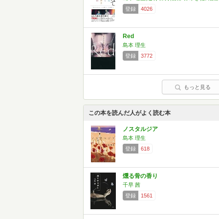
登録
4026
Red
島本 理生
登録
3772
もっと見る
この本を読んだ人がよく読む本
ノスタルジア
島本 理生
登録
618
燻る骨の香り
千早 茜
登録
1561