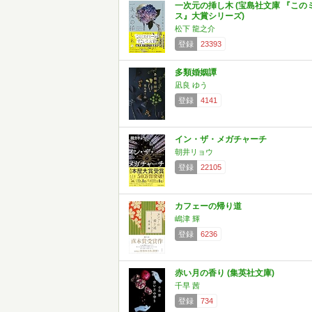
一次元の挿し木 (宝島社文庫 『この
ス』大賞シリーズ)
松下 龍之介
登録
23393
多類婚姻譚
凪良 ゆう
登録
4141
イン・ザ・メガチャーチ
朝井リョウ
登録
22105
カフェーの帰り道
嶋津 輝
登録
6236
赤い月の香り (集英社文庫)
千早 茜
登録
734