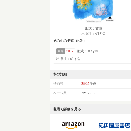
形式：文庫
出版社：幻冬舎
その他の形式（β版）
形式：単行本
登録
2097
出版社：幻冬舎
本の詳細
登録数
2504
登録
ページ数
269
ページ
書店で詳細を見る