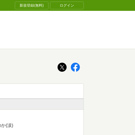
新規登録(無料)
ログイン
か(涙)