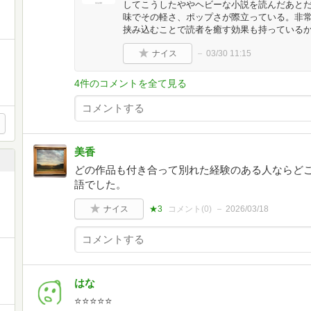
してこうしたややヘビーな小説を読んだあと
味でその軽さ、ポップさが際立っている。非
挟み込むことで読者を癒す効果も持っている
ナイス
03/30 11:15
4件のコメントを全て見る
美香
どの作品も付き合って別れた経験のある人ならど
語でした。
ナイス
★3
コメント(
0
)
2026/03/18
はな
⭐⭐⭐⭐⭐