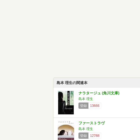
島本 理生の関連本
ナラタージュ (角川文庫)
島本 理生
登録
13666
ファーストラヴ
島本 理生
登録
12788