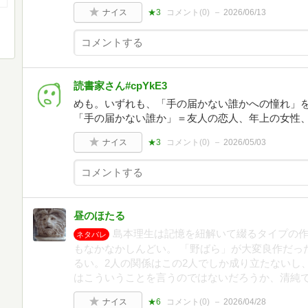
ナイス
★3
コメント(
0
)
2026/06/13
読書家さん#cpYkE3
めも。いずれも、「手の届かない誰かへの憧れ」
「手の届かない誰か」＝友人の恋人、年上の女性
ナイス
★3
コメント(
0
)
2026/05/03
昼のほたる
島本理生は記憶を紐解いて綴るタイプの
ネタバレ
もなかなかしんどい。 「野ばら」が大変良作だっ
るい。2人の関係はこの2人でしか成り立たないし
はこういうことを言うのではないだろうか、清純
ナイス
★6
コメント(
0
)
2026/04/28