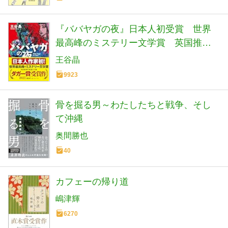
『ババヤガの夜』日本人初受賞 世界
最高峰のミステリー文学賞 英国推理
作家協会賞(ダガー賞） (河出文庫 お 46-
王谷晶
1)
9923
骨を掘る男～わたしたちと戦争、そし
て沖縄
奥間勝也
40
カフェーの帰り道
嶋津輝
6270