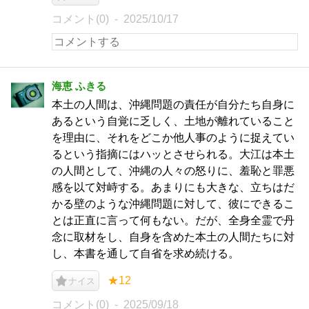
コメント(0)
2025/10/17
海恵 ふきる
本土の人間は、沖縄問題の責任が自分たち自身に
あるという自覚に乏しく、土地が離れていること
を理由に、それをどこか他人事のように捉えてい
るという指摘にはハッとさせられる。大江は本土
の人間として、沖縄の人々の怒りに、羞恥と罪悪
感を以て対峙する。あまりにも大きな、立ちはだ
かる壁のような沖縄問題に対して、彼にできるこ
とは正直に言って何もない。だが、全身全霊で丹
念に取材をし、自身を含めた本土の人間たちに対
し、本書を通して自省を求め続ける。
★12
ナイス
コメント(0)
2025/09/18