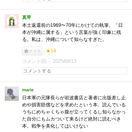
真琴
本土返還前の1969〜70年にかけての執筆。「日
本が沖縄に属する」という言葉が強く印象に残
る。私は、沖縄について知らなすぎた。
★14
ナイス
コメント(0)
2025/08/13
marie
日本軍の元隊長らが岩波書店と著者に出版差し止
めや損害賠償などを求めたという本。読んでいる
うちにめちゃくちゃ腹が立ってくるし知らなかっ
た自分にもムカついて来るけど絶対に読むべき
本。戦争を美化してはいけない