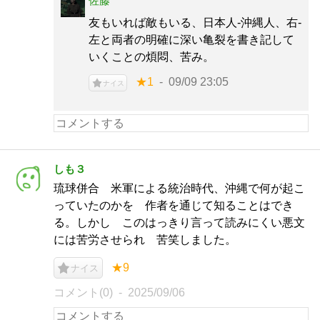
佐藤
友もいれば敵もいる、日本人-沖縄人、右-
左と両者の明確に深い亀裂を書き記して
いくことの煩悶、苦み。
★1
09/09 23:05
ナイス
しも３
琉球併合 米軍による統治時代、沖縄で何が起こ
っていたのかを 作者を通じて知ることはでき
る。しかし このはっきり言って読みにくい悪文
には苦労させられ 苦笑しました。
★9
ナイス
コメント(0)
2025/09/06