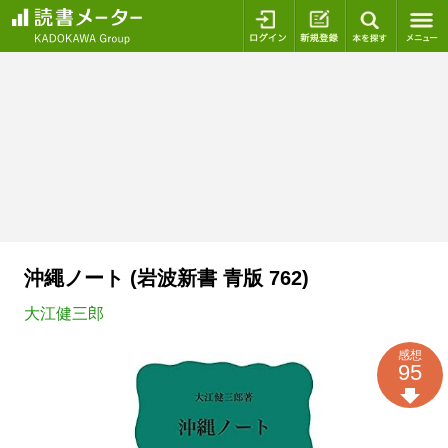
ログイン
新規登録
本を探
沖繩ノート (岩波新書 青版 762)
大江健三郎
感想
95