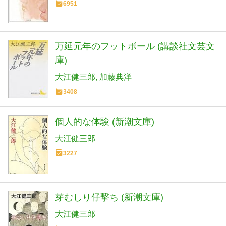
6951
万延元年のフットボール (講談社文芸文
庫)
大江健三郎
加藤典洋
3408
個人的な体験 (新潮文庫)
大江健三郎
3227
芽むしり仔撃ち (新潮文庫)
大江健三郎