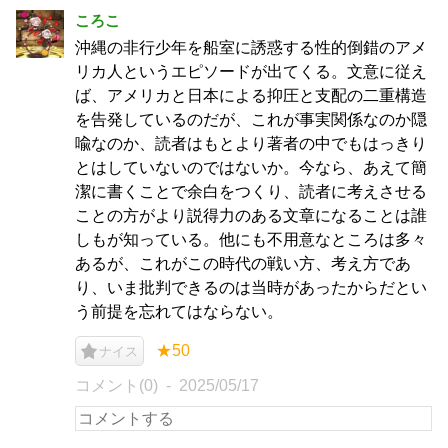
ころこ
沖縄の非行少年を船室に誘惑する性的倒錯のアメ
リカ人というエピソードが出てくる。文意に従え
ば、アメリカと日本による抑圧と支配の二重構造
を告発しているのだが、これが事実関係なのか隠
喩なのか、読者はもとより著者の中でもはっきり
とはしていないのではないか。今なら、あえて簡
潔に書くことで余白をつくり、読者に考えさせる
ことの方がより説得力のある文章になることは誰
しもが知っている。他にも不用意なところは多々
あるが、これがこの時代の戦い方、考え方であ
り、いま批判できるのは当時があったからだとい
う前提を忘れてはならない。
★50
ナイス
コメント(0)
2025/05/17