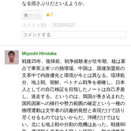
なる揺さぶりだといえようか。
★7
ナイス
コメント(0)
2026/05/27
Miyoshi Hirotaka
戦後25年、復帰前、戦争経験者が壮年期、核は寡
占で事実上米ソの独壇場。中国は、国連加盟前の
文革中で内政優先と環境が今とは異なる。琉球処
分、地上戦、朝鮮、ベトナム戦争を俯瞰し、日本
人としての自己検証を目指したノートは自己矛盾
し、迷走する。というのは、我国が巻き込まれた
国民国家への移行や勢力範囲の確定という一種の
物理運動は文学者の詩趣的発想と表現だけで語り
尽くせるものではないからだ。沖縄だけではな
い。北にも地上戦や分割の危機はあった。戦後80