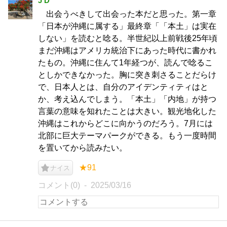
J D
出会うべきして出会った本だと思った。第一章
「日本が沖縄に属する」最終章「「本土」は実在
しない」を読むと唸る。半世紀以上前戦後25年頃
まだ沖縄はアメリカ統治下にあった時代に書かれ
たもの。沖縄に住んて1年経つが、読んで唸るこ
としかできなかった。胸に突き刺さることだらけ
で、日本人とは、自分のアイデンティティはと
か、考え込んでしまう。「本土」「内地」が持つ
言葉の意味を知れたことは大きい。観光地化した
沖縄はこれからどこに向かうのだろう。7月には
北部に巨大テーマパークができる。もう一度時間
を置いてから読みたい。
★91
ナイス
コメント(0)
2025/03/16