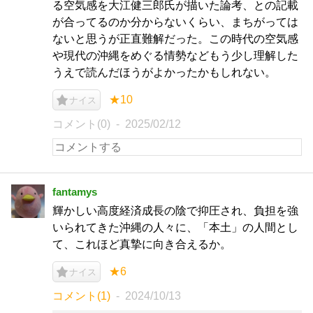
る空気感を大江健三郎氏が描いた論考、との記載
が合ってるのか分からないくらい、まちがっては
ないと思うが正直難解だった。この時代の空気感
や現代の沖縄をめぐる情勢などもう少し理解した
うえで読んだほうがよかったかもしれない。
★10
ナイス
コメント(0)
2025/02/12
fantamys
輝かしい高度経済成長の陰で抑圧され、負担を強
いられてきた沖縄の人々に、「本土」の人間とし
て、これほど真摯に向き合えるか。
★6
ナイス
コメント(1)
2024/10/13