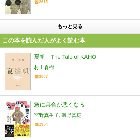
2615
もっと見る
この本を読んだ人がよく読む本
夏帆 The Tale of KAHO
村上春樹
3007
急に具合が悪くなる
宮野真生子
磯野真穂
2954