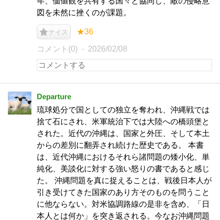
年、価値観を共有する国々と協同し、敵の侵略意
図を未然に挫くのが課題。
★36
ナイス
コメント(0)
2026/02/08
Departure
琉球処分で国としての独立を奪われ、沖縄戦では
捨て石にされ、米軍統治下では大陸への橋頭堡と
された。近代の沖縄は、国家と外圧、そして本土
からの差別に翻弄され続けた歴史である。 本書
は、近代沖縄におけるそれら諸問題の矮小化、単
純化、美談化に対する強い怒りの書であると感じ
た。 沖縄問題を真に捉えることは、戦後日本人が
引き受けてきた国家のあり方そのものを問うこと
に他ならない。対米協調路線の是非を含め、「日
本人とは何か」を突き返される。今なお沖縄問題