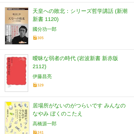
天皇への敗北：シリーズ哲学講話 (新潮
新書 1120)
國分功一郎
305
曖昧な弱者の時代 (岩波新書 新赤版
2112)
伊藤昌亮
329
居場所がないのがつらいです みんなの
なやみ ぼくのこたえ
高橋源一郎
241