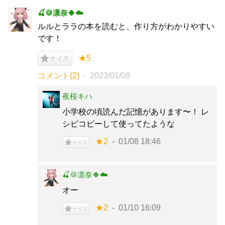
🍒🍪凛奈🍀☁️
ルルとララの本を読むと、作り方がわかりやすい
です！
★5
ナイス
コメント(2)
2023/01/08
夜桜キハ
小学校の頃読んだ記憶があります〜！ レ
シピコピーして使ってたような
★2
01/08 18:46
ナイス
🍒🍪凛奈🍀☁️
オー
★2
01/10 16:09
ナイス