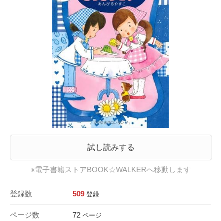
試し読みする
※電子書籍ストアBOOK☆WALKERへ移動します
登録数
509
登録
ページ数
72
ページ