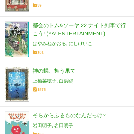
59
都会のトム&ソーヤ 22 ナイト列車で行
こう! (YA! ENTERTAINMENT)
はやみねかおる
にしけいこ
101
神の蝶、舞う果て
上橋菜穂子
白浜鴎
1575
そらからふるものなんだっけ?
岩田明子
岩田明子