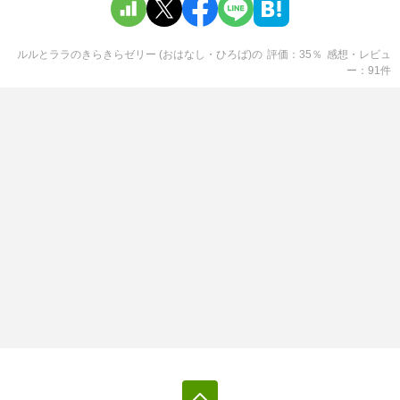
ルルとララのきらきらゼリー (おはなし・ひろば)
の
評価
35
％
感想・レビュ
ー
91
件