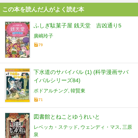
この本を読んだ人がよく読む本
ふしぎ駄菓子屋 銭天堂 吉凶通り5
廣嶋玲子
79
下水道のサバイバル (1) (科学漫画サバ
イバルシリーズ84)
ポドアルチング
韓賢東
71
図書館とねことゆうれいと
レベッカ・ステッド
ウェンディ・マス
三原
泉