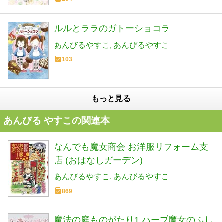
ルルとララのガトーショコラ
あんびるやすこ
あんびるやすこ
103
もっと見る
あんびる やすこの関連本
なんでも魔女商会 お洋服リフォーム支
店 (おはなしガーデン)
あんびるやすこ
あんびるやすこ
869
魔法の庭ものがたり1 ハーブ魔女のふし