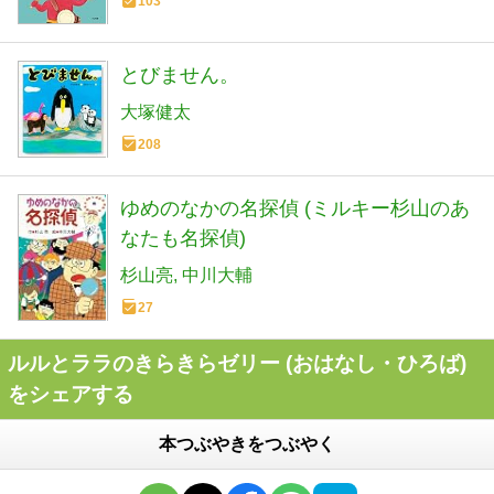
103
とびません。
大塚健太
208
ゆめのなかの名探偵 (ミルキー杉山のあ
なたも名探偵)
杉山亮
中川大輔
27
ルルとララのきらきらゼリー (おはなし・ひろば)
をシェアする
本つぶやきをつぶやく