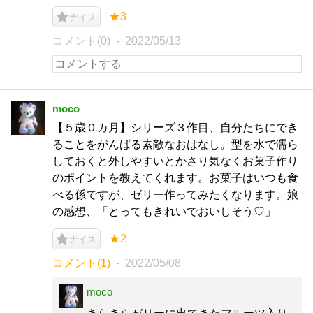
★3
ナイス
コメント(0)
2022/05/13
moco
【５歳０カ月】シリーズ３作目、自分たちにでき
ることをがんばる素敵なおはなし。型を水で濡ら
しておくと外しやすいとかさり気なくお菓子作り
のポイントを教えてくれます。お菓子はいつも食
べる係ですが、ゼリー作ってみたくなります。娘
の感想、「とってもきれいでおいしそう♡」
★2
ナイス
コメント(1)
2022/05/08
moco