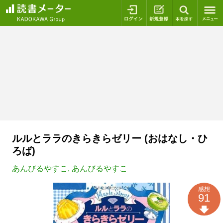
ログイン
新規登録
本を探
ルルとララのきらきらゼリー (おはなし・ひ
ろば)
あんびるやすこ
,
あんびるやすこ
感想
91