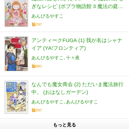
ぎなレシピ (ポプラ物語館 3 魔法の庭も
のがたり 1)
あんびるやすこ
767
アンティークFUGA (1) 我が名はシャナ
イア (YA!フロンティア)
あんびるやすこ
十々夜
681
なんでも魔女商会 (2) ただいま魔法旅行
中。 (おはなしガーデン)
あんびるやすこ
あんびるやすこ
557
もっと見る