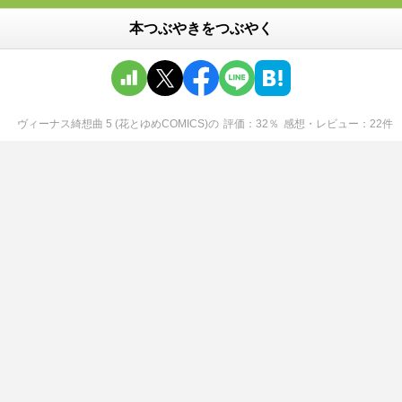
本つぶやきをつぶやく
ヴィーナス綺想曲 5 (花とゆめCOMICS)
の
評価
32
％
感想・レビュー
22
件