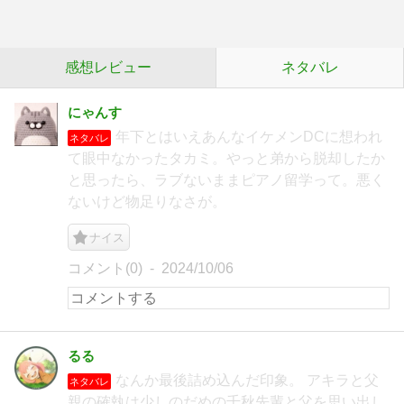
感想レビュー
ネタバレ
にゃんす
年下とはいえあんなイケメンDCに想われ
ネタバレ
て眼中なかったタカミ。やっと弟から脱却したか
と思ったら、ラブないままピアノ留学って。悪く
ないけど物足りなさが。
ナイス
コメント(0)
2024/10/06
るる
なんか最後詰め込んだ印象。 アキラと父
ネタバレ
親の確執は少しのだめの千秋先輩と父を思い出し