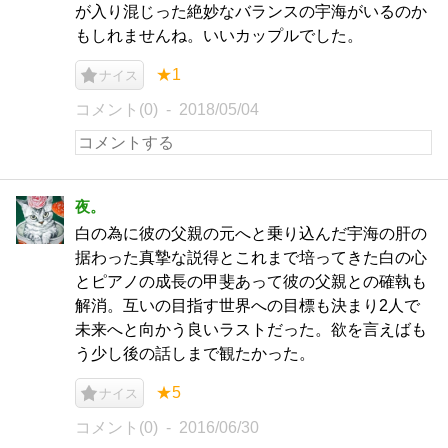
が入り混じった絶妙なバランスの宇海がいるのか
もしれませんね。いいカップルでした。
★1
ナイス
コメント(0)
2018/05/04
夜。
白の為に彼の父親の元へと乗り込んだ宇海の肝の
据わった真摯な説得とこれまで培ってきた白の心
とピアノの成長の甲斐あって彼の父親との確執も
解消。互いの目指す世界への目標も決まり2人で
未来へと向かう良いラストだった。欲を言えばも
う少し後の話しまで観たかった。
★5
ナイス
コメント(0)
2016/06/30