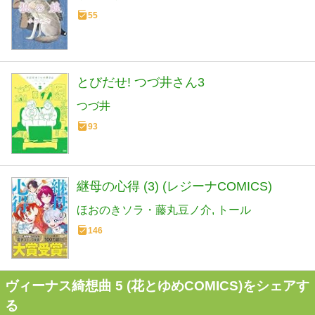
55
とびだせ! つづ井さん3
つづ井
93
継母の心得 (3) (レジーナCOMICS)
ほおのきソラ・藤丸豆ノ介
トール
146
ヴィーナス綺想曲 5 (花とゆめCOMICS)をシェアす
る