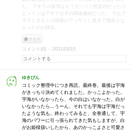
た。 アキラの留学はもうガッツリ想定内だったけ
どメインはアキラ父子の関係修繕だった。 でもア
キラとタカミの関係がアッサリし過ぎて物足りな
かったのが残念。
ナイス
コメント(0)
2021/03/15
ゆきぴん
コミック整理中につき再読。最終巻。最後は宇海
がきっちり決めてくれました。かっこよかった。
宇海がいなかったら、今の白はいなかった。白が
いなかったら…うーん、それでも宇海は宇海だっ
たような気も。終わってみると、全巻通して、宇
海のパワーに引っ張られてきた気もしますが、白
がお姫様扱いしたから、あのかっこよさと可愛さ