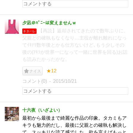
夕凪＠ﾊﾞﾆｰは変えませんｗ
【再読】返却されてきたので数年ぶりに。
ネタバレ
父親との確執もなくなり…主役が離れ離れになっ
てｲｷﾅﾘ数年後とかも仕方ないけど､もう少しその
後の(ｱｷﾗが世界一になって一緒に世界を回る)お話
も読みたかったかな。
★12
ナイス
コメント(0)
2015/10/21
十六夜（いざよい）
最初から最後まで綺麗な作品の印象。タカミもア
キラも魅力的だし、最後に父親との確執も解決し
て、スッキリな読了感でした。欲を言えばもっと