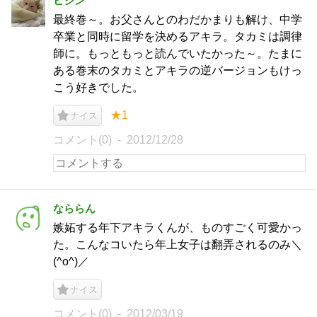
ヒジン
最終巻～。お父さんとのわだかまりも解け、中学
卒業と同時に留学を決めるアキラ。タカミは調律
師に。もっともっと読んでいたかった～。たまに
ある巻末のタカミとアキラの逆バージョンもけっ
こう好きでした。
★1
ナイス
コメント(0)
2012/12/28
なららん
嫉妬する年下アキラくんが、ものすごく可愛かっ
た。こんなコいたら年上女子は翻弄されるのみ＼
(^o^)／
ナイス
コメント(0)
2012/03/19