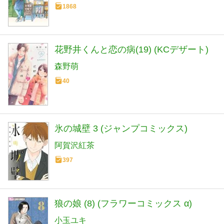
1868
花野井くんと恋の病(19) (KCデザート)
森野萌
40
氷の城壁 3 (ジャンプコミックス)
阿賀沢紅茶
397
狼の娘 (8) (フラワーコミックス α)
小玉ユキ