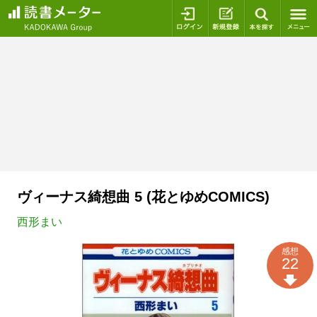
ログイン
新規登録
本を探
ヴィーナス綺想曲 5 (花とゆめCOMICS)
西形まい
感想
22