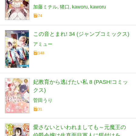
加藤ミチル
猪口
kaworu
kaworu
74
この音とまれ! 34 (ジャンプコミックス)
アミュー
148
妃教育から逃げたい私 8 (PASH!コミッ
クス)
菅田うり
31
愛さないといわれましても～元魔王の
伯爵令嬢は生真面目軍人に餌付けをさ