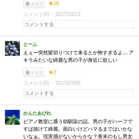
★18
ナイス
コメント(0)
2017/10/13
とーふ
えぇー突然髪切りつけて来るとか怖すぎるよ… ア
キラみたいな綺麗な男の子が身近に欲しい
★2
ナイス
コメント(0)
2017/07/05
かんたあびれ
ピアノ教室に通う幼馴染の話。男の子がハーフで
すば抜けて綺麗。面白いけどハマるまではいかな
いなぁ。現実感がないからかな？巻末のもし男女