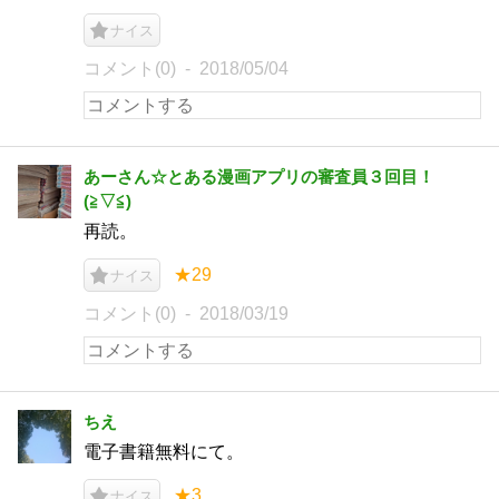
ナイス
コメント(0)
2018/05/04
あーさん☆とある漫画アプリの審査員３回目！
(⁠≧⁠▽⁠≦⁠)
再読。
★29
ナイス
コメント(0)
2018/03/19
ちえ
電子書籍無料にて。
★3
ナイス