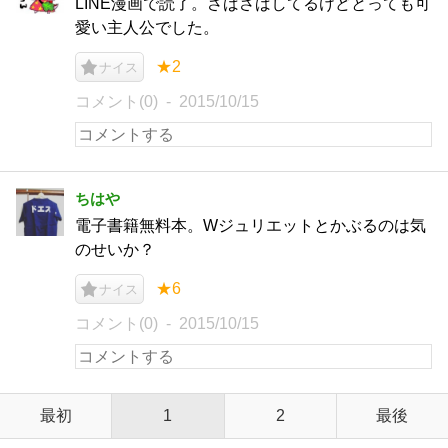
LINE漫画で読了。さばさばしてるけどとっても可
愛い主人公でした。
★2
ナイス
コメント(0)
2015/10/15
ちはや
電子書籍無料本。Wジュリエットとかぶるのは気
のせいか？
★6
ナイス
コメント(0)
2015/10/15
最初
1
2
最後