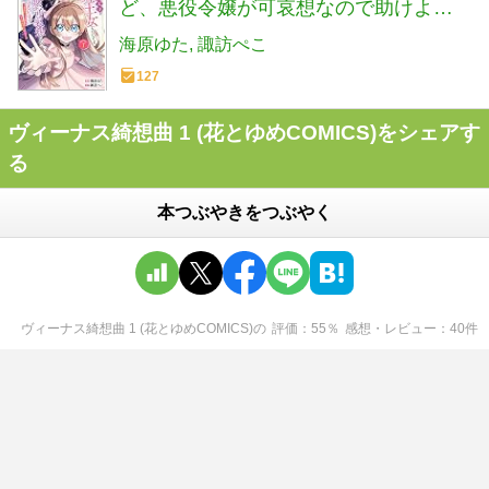
ど、悪役令嬢が可哀想なので助けよう
と思います〜王女ルートがない！？な
海原ゆた
諏訪ぺこ
ら作ればいいのよ！〜＠COMIC 第1巻
127
(CORONA COMICS)
ヴィーナス綺想曲 1 (花とゆめCOMICS)をシェアす
る
本つぶやきをつぶやく
ヴィーナス綺想曲 1 (花とゆめCOMICS)
の
評価
55
％
感想・レビュー
40
件