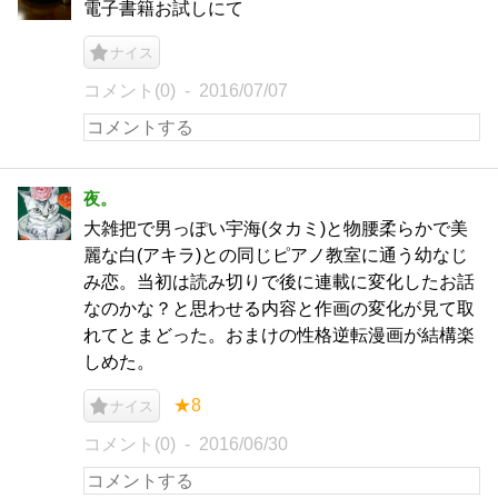
電子書籍お試しにて
ナイス
コメント(0)
2016/07/07
夜。
大雑把で男っぽい宇海(タカミ)と物腰柔らかで美
麗な白(アキラ)との同じピアノ教室に通う幼なじ
み恋。当初は読み切りで後に連載に変化したお話
なのかな？と思わせる内容と作画の変化が見て取
れてとまどった。おまけの性格逆転漫画が結構楽
しめた。
★8
ナイス
コメント(0)
2016/06/30