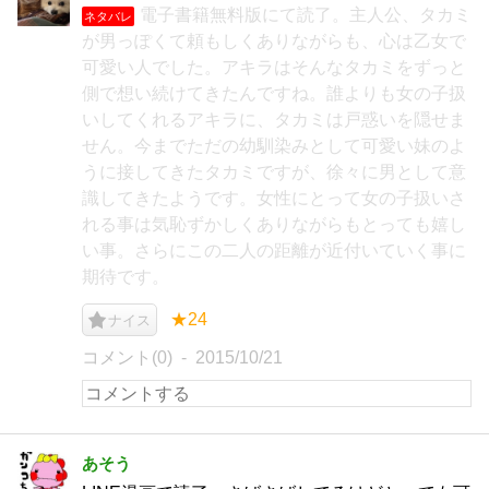
電子書籍無料版にて読了。主人公、タカミ
ネタバレ
が男っぽくて頼もしくありながらも、心は乙女で
可愛い人でした。アキラはそんなタカミをずっと
側で想い続けてきたんですね。誰よりも女の子扱
いしてくれるアキラに、タカミは戸惑いを隠せま
せん。今までただの幼馴染みとして可愛い妹のよ
うに接してきたタカミですが、徐々に男として意
識してきたようです。女性にとって女の子扱いさ
れる事は気恥ずかしくありながらもとっても嬉し
い事。さらにこの二人の距離が近付いていく事に
期待です。
★24
ナイス
コメント(0)
2015/10/21
あそう