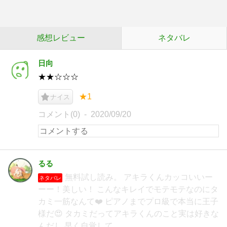
感想レビュー
ネタバレ
日向
★★☆☆☆
★1
ナイス
コメント(0)
2020/09/20
るる
無料試し読み。 アキラくんカッコいいー
ネタバレ
ーー！美しい！ こんなキレイでモテモテなのにタ
カミ一筋なんて❤️ ピアノまでプロ級で本当に王子
様だ😍 タカミだってアキラくんのこと実は好きな
んだし 早く自覚して。