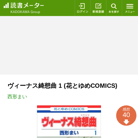
ログイン
新規登録
本を探
ヴィーナス綺想曲 1 (花とゆめCOMICS)
西形まい
感想
40