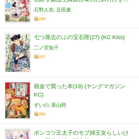
れて幸せになる～(6) (モンスターコミッ
石野人衣
豆田麦
クスf)
168
七つ屋志のぶの宝石匣(27) (KC Kiss)
二ノ宮知子
167
税金で買った本(19) (ヤングマガジン
KC)
ずいの
系山冏
290
ポンコツ王太子のモブ姉王女らしいけ