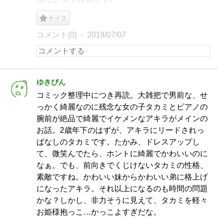
ナイス
コメント(0)
2019/07/07
ゆきぴん
コミック整理中につき再読。大雑把で男前な、せ
っかく綺麗なのに残念な女の子タカミとピアノの
腕前が絶品で綺麗でイケメンなアキラがメインの
お話。2歳年下のはずが、アキラにリードされっ
ぱなしのタカミです。たかみ、ドレスアップし
て、微笑んでたら、ホントに綺麗でかわいいのに
なぁ。でも、前向きでくじけないタカミの性格、
素敵ですね。かわいい妹からかわいい弟に格上げ
になったアキラ。それ以上になるのも時間の問題
かな？しかし、非力そうに見えて、タカミを軽々
お姫様抱っこ…かっこよすぎだな。