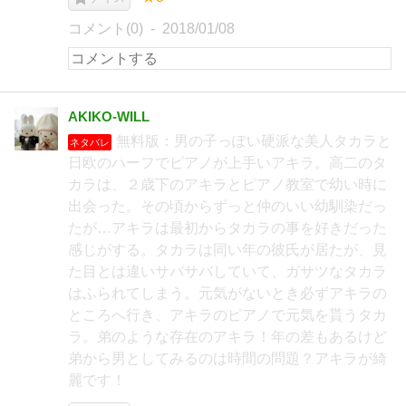
コメント(0)
2018/01/08
AKIKO-WILL
無料版：男の子っぽい硬派な美人タカラと
ネタバレ
日欧のハーフでピアノが上手いアキラ。高二のタ
カラは、２歳下のアキラとピアノ教室で幼い時に
出会った。その頃からずっと仲のいい幼馴染だっ
たが…アキラは最初からタカラの事を好きだった
感じがする。タカラは同い年の彼氏が居たが、見
た目とは違いサバサバしていて、ガサツなタカラ
はふられてしまう。元気がないとき必ずアキラの
ところへ行き、アキラのピアノで元気を貰うタカ
ラ。弟のような存在のアキラ！年の差もあるけど
弟から男としてみるのは時間の問題？アキラが綺
麗です！