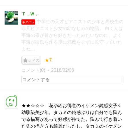
Ｔ．Ｗ．
中学生の天才ピアニストの少年と高校生の
ネタバレ
非凡ピアニスト少女の幼なじみの物語。 白くんは
宇海の事が昔から好きだったみたいなのに、よく
宇海が彼氏を作る度に邪魔をせずに見守っていた
よね…
★7
ナイス
コメント(0)
2016/02/06
★★☆☆☆ 花ゆめお得意のイケメン鈍感女子×
幼馴染美少年。タカミの鈍感ぷりは自分でも悩ん
でる描写があって好感が持てた。悩んで行き着い
た先の描き方も綺麗だったし。タカミのイケメン