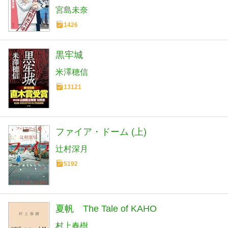
宮島未奈
1426
黒牢城
米澤穂信
13121
ファイア・ドーム (上)
辻村深月
5192
夏帆 The Tale of KAHO
村上春樹