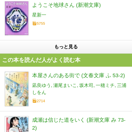
ようこそ地球さん (新潮文庫)
星新一
5755
もっと見る
この本を読んだ人がよく読む本
本屋さんのある街で (文春文庫 ふ 53-2)
凪良ゆう
瀬尾まいこ
坂木司
一穂ミチ
三浦
しをん
2714
成瀬は信じた道をいく (新潮文庫 み 73-
2)