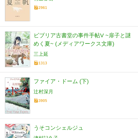
2961
ビブリア古書堂の事件手帖V ~扉子と謎
めく夏~ (メディアワークス文庫)
三上延
1313
ファイア・ドーム (下)
辻村深月
3905
うそコンシェルジュ