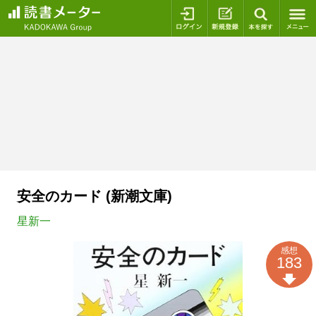
ログイン
新規登録
本を探
安全のカード (新潮文庫)
星新一
感想
183