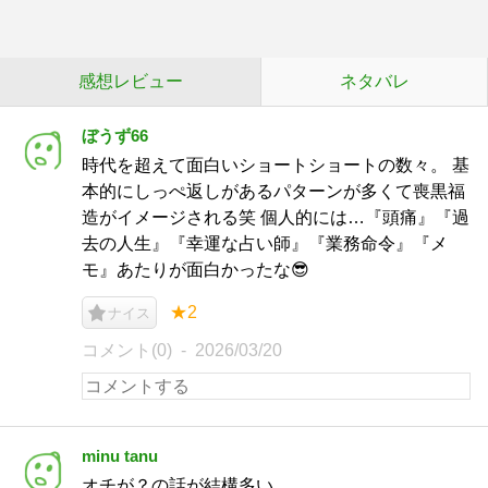
感想レビュー
ネタバレ
ぼうず66
時代を超えて面白いショートショートの数々。 基
本的にしっぺ返しがあるパターンが多くて喪黒福
造がイメージされる笑 個人的には…『頭痛』『過
去の人生』『幸運な占い師』『業務命令』『メ
モ』あたりが面白かったな😎
★2
ナイス
コメント(0)
2026/03/20
minu tanu
オチが？の話が結構多い。