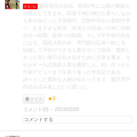
藤沢周平の自伝。昭和2年に山形の農家の
ネタバレ
次男として生まれ、田舎で伸び伸びと暮らしなが
ら本の虫だった子供時代、旧制中学から新制中学
へ。さまざまな先生、友達との出会いの末に印刷
会社へ就職、役所への転職、そして中学校の先生
になり、闘病入院の末、専門紙の記者へ転じる。
結婚して子供ができるも妻がガンで急死。憔悴し
きった辛い毎日を吐き出すために文章を書き、そ
れがオール読物新人賞を獲得した。幼い日々から
作家デビューまでを振り返った半生記である。
訥々とした素朴な人柄が伝わってきて、藤沢周平
作品を読み返したいと思った。
★3
ナイス
コメント(0)
2023/02/05