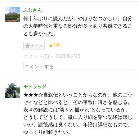
ふじさん
何十年ぶりに読んだが、やはりなつかしい。自分
の大学時代と重なる部分が多々あり共感できるこ
とも多かった。
★19
ナイス
コメント(0)
2020/02/25
モトラッド
★★★☆自叙伝ということからなのか、他のエッ
セイなどと比べると、その筆致に暗さを感じる。
表４の解説には“淡々と描かれ”となっているが、
どうしてどうして。微に入り細を穿つ記述は嬉し
いが、読後感は良くない。年譜は詳細なもので、
ゆっくり紐解きたい。