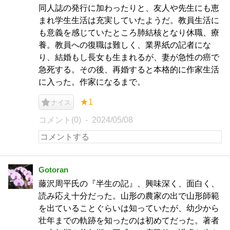
同人誌の発行に加わったりと、友人や先生にも恵
まれ学生生活は充実していたようだ。教員生活に
も意義を感じていたところ肺結核となり休職、療
養。教員への復職は難しく、業界紙の記者にな
り、結婚もし長女も生まれるが、妻が急性の癌で
急死する。その後、再婚すると本格的に作家生活
に入った。作家になるまで。
★1
ナイス
コメント(0)
2024/05/08
Gotoran
藤沢周平氏の『半生の記』、興味深く、面白く、
読み応え十分だった。山形の農家の出で山形師範
を出ていることぐらいは知っていたが、幼少から
壮年までの軌跡を知ったのは初めてだった。著者