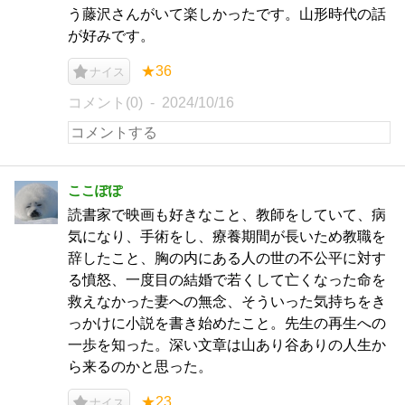
う藤沢さんがいて楽しかったです。山形時代の話
が好みです。
★36
ナイス
コメント(0)
2024/10/16
ここぽぽ
読書家で映画も好きなこと、教師をしていて、病
気になり、手術をし、療養期間が長いため教職を
辞したこと、胸の内にある人の世の不公平に対す
る憤怒、一度目の結婚で若くして亡くなった命を
救えなかった妻への無念、そういった気持ちをき
っかけに小説を書き始めたこと。先生の再生への
一歩を知った。深い文章は山あり谷ありの人生か
ら来るのかと思った。
★23
ナイス