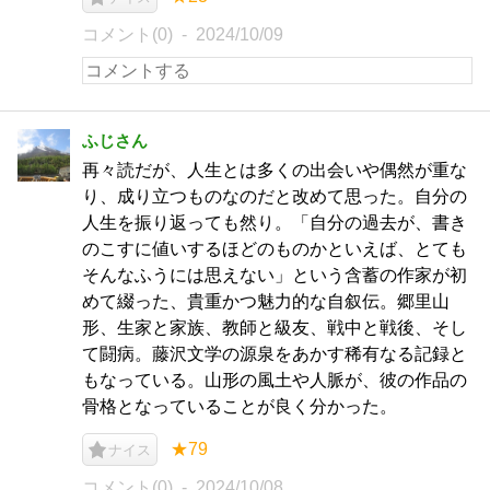
コメント(0)
2024/10/09
ふじさん
再々読だが、人生とは多くの出会いや偶然が重な
り、成り立つものなのだと改めて思った。自分の
人生を振り返っても然り。「自分の過去が、書き
のこすに値いするほどのものかといえば、とても
そんなふうには思えない」という含蓄の作家が初
めて綴った、貴重かつ魅力的な自叙伝。郷里山
形、生家と家族、教師と級友、戦中と戦後、そし
て闘病。藤沢文学の源泉をあかす稀有なる記録と
もなっている。山形の風土や人脈が、彼の作品の
骨格となっていることが良く分かった。
★79
ナイス
コメント(0)
2024/10/08