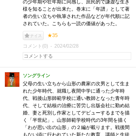
の少年期や壮年期に同感し、庶民的で謙虚な生き
様を知ることが出来た。巻末に「年譜」として著
者の生い立ちや執筆された作品などが年代順に記
されていた。こちらも一読の価値があった。
★35
ナイス
コメント(0)
2024/02/28
ソングライン
父母の生い立ちから山形の農家の次男として生ま
れた少年時代、就職し夜間中学に通った少年時
代、戦後山形師範学校に通い教師となった青年時
代、そして結核の治療に苦労し出版会社に勤め結
婚、妻と死別し作家としてデビューするまでを描
く「半世紀」。山形師範学校時代の3年間を描く
「わが思い出の山形」の２編が載ります。戦後間
もない頃に行われていた新たな教育、講師と生徒