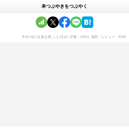
本つぶやきをつぶやく
半生の記 (文春文庫 ふ 1-31)
の
評価
100
％
感想・レビュー
60
件