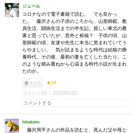
ジュール
コロナなので電子書籍で読む。 でも良かっ
た。 藤沢さんの子供のころから、山形師範、教
員生活、闘病生活までの半生記。貧しい東北の農
家と思っていたが、意外と裕福？ 子供の頃、山
形師範の頃、友達や先生に本当に恵まれていてう
らやましい。 気が詰まるような時代は結核の療
養時代、その後、最初の妻を亡くした当たり。こ
のような積み重ねから心温まる時代小説が生まれ
たのか。
★14
ナイス
コメント(0)
2022/07/22
hitokoto
藤沢周平さんの作品を読むと、死んだ父や母と