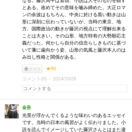
なる。藤沢周平は冒頭、小説は人そのものを顕す
とある。改めてその意味を嚙み締めた。大正ロマ
ンの余波はもちろん、中央に於ける黒い動きは山
形に深刻に伝わっていないが、当時の東京、地
方、国際政治の動きが藤沢の視点にて理解出来る
ことは大きい。その山形、地方特有の大勢順応主
義だった。何かしら自分の信念らしきものに基づ
いて藩に歯向かう姿、山形の気風と藤沢本人のは
み出し性格と関係がある。
★46
ナイス
コメント(0)
2024/10/28
金吾
光景が浮かんでくるような味わいのあるエッセイ
です。当時の日本の風習がよく伝わりました。小
説を読んでイメージしていた藤沢さんとはまた違