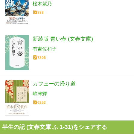
桜木紫乃
888
新装版 青い壺 (文春文庫)
有吉佐和子
7805
カフェーの帰り道
嶋津輝
6252
半生の記 (文春文庫 ふ 1-31)をシェアする