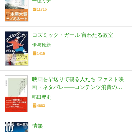
一穂ミチ
11715
コズミック・ガール 宙わたる教室
伊与原新
1415
映画を早送りで観る人たち ファスト映
画・ネタバレ――コンテンツ消費の現
在形 (光文社新書)
稲田豊史
4683
情熱