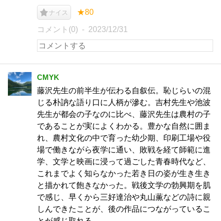
★80
ナイス
コメント(0)
2023/12/31
CMYK
藤沢先生の前半生が伝わる自叙伝。恥じらいの混
じる朴訥な語り口に人柄が滲む。吉村先生や池波
先生が都会の子なのに比べ、藤沢先生は農村の子
であることが実によくわかる。豊かな自然に囲ま
れ、農村文化の中で育った幼少期、印刷工場や役
場で働きながら夜学に通い、敗戦を経て師範に進
学、文学と映画に浸って過ごした青春時代など、
これまでよく知らなかった若き日の姿が生き生き
と描かれて飽きなかった。戦後文学の勃興期を肌
で感じ、早くから三好達治や丸山薫などの詩に親
しんできたことが、後の作品につながっているこ
とが感じ取れる。