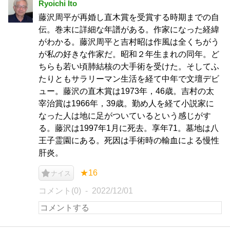
Ryoichi Ito
藤沢周平が再婚し直木賞を受賞する時期までの自
伝。巻末に詳細な年譜がある。作家になった経緯
がわかる。藤沢周平と吉村昭は作風は全くちがう
が私の好きな作家だ。昭和２年生まれの同年。ど
ちらも若い頃肺結核の大手術を受けた。そしてふ
たりともサラリーマン生活を経て中年で文壇デビ
ュー。藤沢の直木賞は1973年，46歳。吉村の太
宰治賞は1966年，39歳。勤め人を経て小説家に
なった人は地に足がついているという感じがす
る。藤沢は1997年1月に死去。享年71。墓地は八
王子霊園にある。死因は手術時の輸血による慢性
肝炎。
★16
ナイス
コメント(0)
2022/12/01