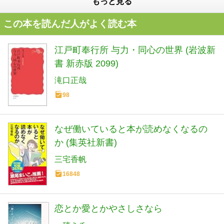
もっと見る
この本を読んだ人がよく読む本
江戸町奉行所 与力・同心の世界 (岩波新
書 新赤版 2099)
滝口正哉
98
なぜ働いていると本が読めなくなるの
か (集英社新書)
三宅香帆
16848
恋とか愛とかやさしさなら