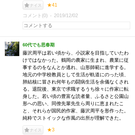
★41
ナイス
コメント(0)
2019/12/02
60代でも思春期
藤沢周平は若い頃から、小説家を目指していたわ
けではなかった。鶴岡の農家に生まれ、農業に従
事するのをなんとか逃れ、山形師範に進学する。
地元の中学校教員として生活が軌道にのった頃、
肺結核に冒され何年もの闘病生活を余儀なくされ
る。退院後、東京で求職するうち徐々に作家に転
身した。若い頃の豊富な読者量、ふるさと公園山
形への思い、同僚先輩先生ら周りに恵まれたこ
と、それらが国民的作家、藤沢周平を形作った。
純粋でストイックな作風の出所が理解できた。
★3
ナイス