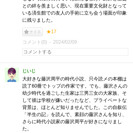
との絆を羨ましく思い、現在重要文化財となって
いる済生館での友人の手術に立ち会う場面が印象
に残りました。
★17
ナイス
コメント(0)
2024/02/09
じいじ
大好きな藤沢周平の時代小説、只今読メの本棚は
読了60冊でトップの作家です。でも、藤沢さんの
幼少時代を過ごした生家は三男三女の大家族、そ
して彼は学校が嫌いだったなど、プライベートな
背景は、ほとんど知りませんでした。この自叙伝
「半生の記」を読んで、素顔の藤沢さんを知り、
さらに時代小説家の藤沢周平が好きになりまし
た。