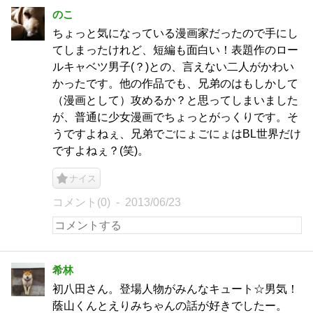
のこ
ちょっと気になっている漫画家だったので手にし
てしまったけれど、短編も面白い！表題作のロー
ルキャベツ男子(？)との、言えない二人がかわい
かったです。他の作品でも、兄弟のはもしかして
（漫画として）攻めるか？と思ってしまいました
が、普通に少女漫画でちょっとがっくりです。そ
うですよねぇ、兄弟でごにょごにょはBL世界だけ
ですよねぇ？(笑)。
ナイス
コメント(0)
2013/06/23
希林
初八田さん。登場人物がみんなキュート☆男気！
蔭山くんとえりみちゃんの話が好きでしたー。