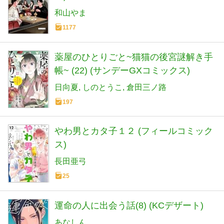
和山やま
1177
薬屋のひとりごと~猫猫の後宮謎解き手
帳~ (22) (サンデーGXコミックス)
日向夏
しのとうこ
倉田三ノ路
197
やわ男とカタ子１２ (フィールコミック
ス)
長田亜弓
25
運命の人に出会う話(8) (KCデザート)
あなしん