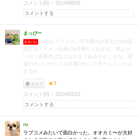
コメント(0)
2014/08/25
まっぴー
今回もラブコメ。空手男のが笑えたw内容
ネタバレ
的にはイケメン兄弟のが1番だったかな。弟よか
った！表題作はなかなかよくあるかんじかな。彼
女のカバンからエロ本飛び出してきたらドン引き
するw
★3
ナイス
コメント(0)
2014/03/22
ru
ラブコメみたいで面白かった。オオカミ〜が大好