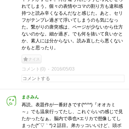
れてしまう。個々の表情やコマの割り方も違和感
持つと読み辛くなるんだなと感じた。あと、セリ
フがテンプレ過ぎて浮いてしまうのも気になっ
た。繋がりの唐突感は、ページが少ないから仕方
ないのかな。細か過ぎ。でも何を抜いて良いかと
か、素人には分からない。読み直したら悪くない
かもと思ったり。
ナイス
コメント(0)
2016/05/03
まさみん
再読。表題作が一番好きです(*^^*)『オオカミ
～』でも温泉行ってたし、これぐらいの感じで見
たかったなぁ。脳内で恭也×エリカで想像してし
まった(*´▽｀*)２話目。弟カッコいいけど、頭ボ