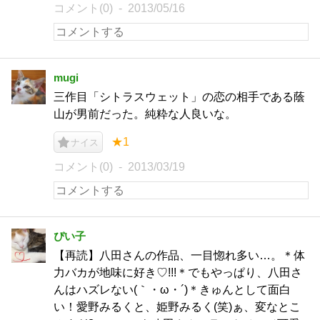
コメント(0)
2013/05/16
mugi
三作目「シトラスウェット」の恋の相手である蔭
山が男前だった。純粋な人良いな。
★1
ナイス
コメント(0)
2013/03/19
ぴい子
【再読】八田さんの作品、一目惚れ多い…。＊体
力バカが地味に好き♡!!!＊でもやっぱり、八田さ
んはハズレない(｀・ω・´)＊きゅんとして面白
い！愛野みるくと、姫野みるく(笑)ぁ、変なとこ