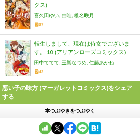
クス)
喜久田ゆい
由唯
椎名咲月
87
転生しまして、現在は侍女でございま
す。 10 (アリアンローズコミックス)
田中ててて
玉響なつめ
仁藤あかね
42
悪い子の味方 (マーガレットコミックス)をシェア
する
本つぶやきをつぶやく