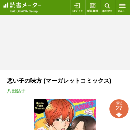
ログイン
新規登録
本を探
悪い子の味方 (マーガレットコミックス)
八田鮎子
感想
27