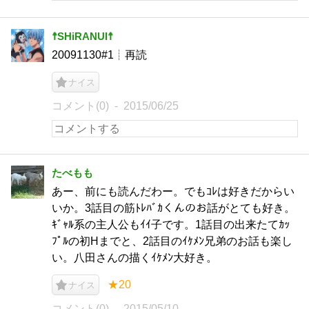
☨SHiRANUI☨
20091130#1┊再読
ナイス
コメント(0)
2015/06/25
たべもも
あー、前にも読んだわー。でもｺﾚは好きだからい
いか。3話目の筋ﾄﾚﾊﾞｶくんのお話がとても好き。
ｷﾞｬﾙ系の主人公もｲｲ子です。1話目の出来たてｶｯ
ﾌﾟﾙの初Hまでと、2話目のｲｹﾒﾝ兄弟のお話も楽し
い。八田さんの描くｲｹﾒﾝ大好き。
★20
ナイス
コメント(0)
2015/05/10