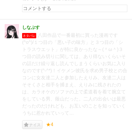
しなぷす
八田作品で一番最初に買った漫画です
ネタバレ
(^o^)/１つ目の「悪い子の味方」と３つ目の「シ
トラスウエット」が特に良かったな～(＾ω＾)３
つ目の読み切りに関しては、あり得ないくらいそ
の話だけ繰り返し読んでしまうくらいお気に入り
なのです(^-^*)！イケメン彼氏を求め男子校との合
コンに女友達二人と参加したえりみ。友達二人は
そそくさと相手を捕まえ、えりみに残されたの
は、カラオケのソファの上で柔道着を着て腕立て
をしている男、蔭山だった。二人の出会いは最悪
だったのだけれども、お互いのことを知っていく
うちに惹かれていって…
★4
ナイス