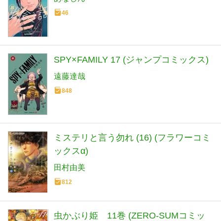
46
SPY×FAMILY 17 (ジャンプコミックス)
遠藤達哉
848
ミステリと言う勿れ (16) (フラワーコミ
ックスα)
田村由美
812
虫かぶり姫 11巻 (ZERO-SUMコミッ