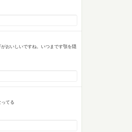
ギがおいしいですね。いつまです顎を隠
なってる