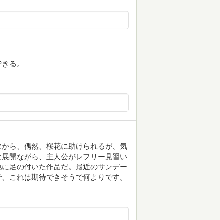
できる。
故から、偶然、桜花に助けられるが、気
な展開ながら、主人公がレフリー見習い
地に足の付いた作品だ。最近のサンデー
で、これは期待できそうで何よりです。