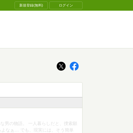
新規登録(無料)
ログイン
な男の物語。 一人暮らしだと、捜索願
よなぁ… でも、現実には、そう簡単