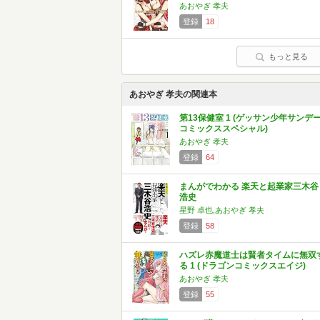
あおやぎ 孝夫
登録
18
もっと見る
あおやぎ 孝夫の関連本
第13保健室 1 (ゲッサン少年サンデ
コミックススペシャル)
あおやぎ 孝夫
登録
64
まんがでわかる 楽天と起業家三木谷
浩史
星野 卓也,あおやぎ 孝夫
登録
58
ハズレ赤魔道士は賢者タイムに無双
る 1 (ドラゴンコミックスエイジ)
あおやぎ 孝夫
登録
55