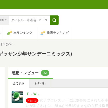
n和書
は
本ランキング
作家ランキング
ンデーコミックス)
(ゲッサン少年サンデーコミックス)
感想・レビュー
22
全て表示
ネタバレ
Ｔ．Ｗ．
女子プロレスラーに記憶喪失にされた不幸
ネタバレ
いが出されずに、身元が不明のままなのも有り得る