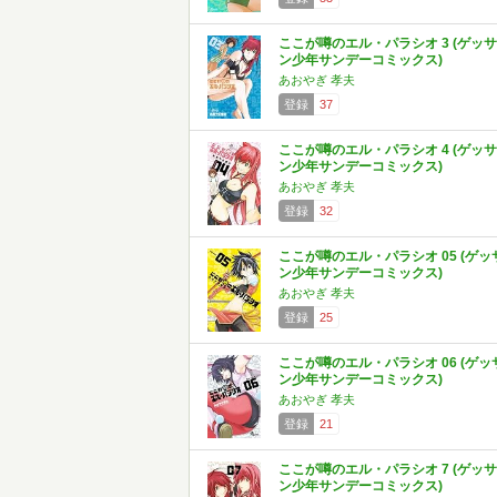
ここが噂のエル・パラシオ 3 (ゲッサ
ン少年サンデーコミックス)
あおやぎ 孝夫
登録
37
ここが噂のエル・パラシオ 4 (ゲッサ
ン少年サンデーコミックス)
あおやぎ 孝夫
登録
32
ここが噂のエル・パラシオ 05 (ゲッ
ン少年サンデーコミックス)
あおやぎ 孝夫
登録
25
ここが噂のエル・パラシオ 06 (ゲッ
ン少年サンデーコミックス)
あおやぎ 孝夫
登録
21
ここが噂のエル・パラシオ 7 (ゲッサ
ン少年サンデーコミックス)