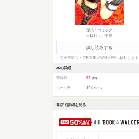
形式：コミック
出版社：小学館
試し読みする
※電子書籍ストアBOOK☆WALKERへ移動します
本の詳細
登録数
93
登録
ページ数
194
ページ
書店で詳細を見る