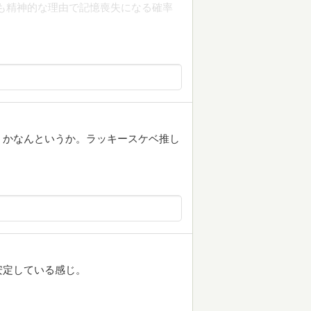
も精神的な理由で記憶喪失になる確率
うかなんというか。ラッキースケベ推し
安定している感じ。