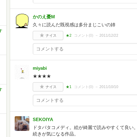
かのえ憂M
久々に読んだ既視感は多分まじこいの姉
す
ナイス
★2
コメント(
0
)
2011/12/22
miyabi
★★★★
ナイス
★1
コメント(
0
)
2011/10/10
す
SEKOIYA
ドタバタコメディ。絵が綺麗で読みやすくて良い
続きが気になる作品。