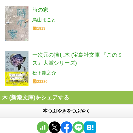
時の家
鳥山まこと
1813
一次元の挿し木 (宝島社文庫 『このミ
ス』大賞シリーズ)
松下龍之介
23380
木 (新潮文庫)をシェアする
本つぶやきをつぶやく