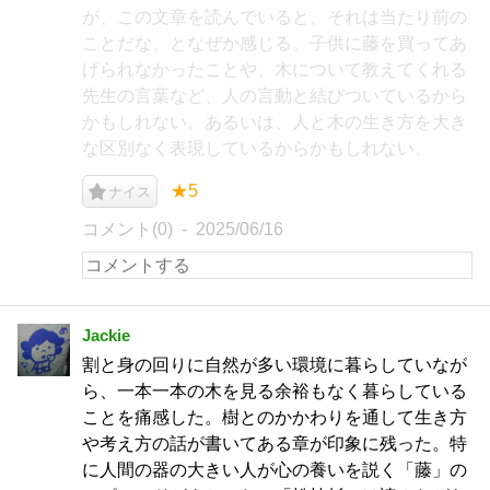
が、この文章を読んでいると、それは当たり前の
ことだな、となぜか感じる。子供に藤を買ってあ
げられなかったことや、木について教えてくれる
先生の言葉など、人の言動と結びついているから
かもしれない。あるいは、人と木の生き方を大き
な区別なく表現しているからかもしれない。
★5
ナイス
コメント(0)
2025/06/16
Jackie
割と身の回りに自然が多い環境に暮らしていなが
ら、一本一本の木を見る余裕もなく暮らしている
ことを痛感した。樹とのかかわりを通して生き方
や考え方の話が書いてある章が印象に残った。特
に人間の器の大きい人が心の養いを説く「藤」の