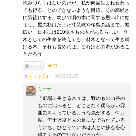
読みづらくはないのだが、私が何回生まれ変わっ
ても得ることのできないような目線。その高尚さ
に気後れする。幼少の頃の木に関する思い出に始
まり、屋久杉はたまた寸又峡や桜島の話まで。幅
広い。日本には210億本もの木があるらしい。立
木としての生命を終えても、材木となって生き続
ける木。それも含めれば、どれほどの木があるこ
とだろう
★21
ナイス
コメント(1)
2026/01/25
ミーナ
「町場に生きる木々は、野のもの山谷の
ものに比べると、どことなく柔らかい雰
囲気をもっているような気がする。何万
度、何十万度と人の目になでられている
うにち、ひとりでに木は人との接点を心
得てくるのではないだろうか」