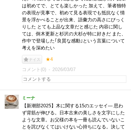
は初めてで、とても楽しかった 加えて、筆者独特
の表現が見事で、初めて見る表現でも抵抗なく情
景を浮かべることが出来、語彙力の高さにびっく
りした とても上品な文章だと感じた 内容に関し
ては、倒木更新と杉沢の大杉が特に好きだ また、
作中で登場した｢良質な感動｣という言葉について
考えを深めたい
★4
ナイス
コメント(0)
2026/03/07
ミーナ
【新潮部2025】木に関する15のエッセイ— 思わ
ず背筋が伸びる。日本古来の美しさを文字にした
ような文章。お父様の本を一冊も読んでいないこ
とを詫びなくてはいけない心持ちになる。決して