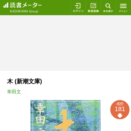
ログイン
新規登録
本を探
木 (新潮文庫)
幸田文
感想
181