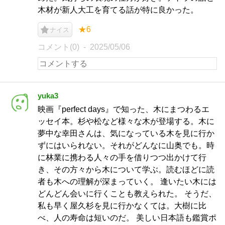
木材が新人大工を育てる話が特に良かった。
★6
ナイス
コメント(0)
2025/05/06
yuka3
映画『perfect days』で知った、木にまつわるエ
ッセイ本。杉や松など様々な木が登場する。木に
夢中な幸田さんは、気になっている木を見に行か
ずにはいられない。それがどんなに山奥でも。時
に林業に携わる人々の手を借りつつ出かけて行
き、その方々から木について学ぶ。読むほどに読
者も木への理解が深まっていく。 逢いたい木には
どんどん会いに行くことも教えられた。 そうだ、
私も早く屋久杉を見に行かなくては。大樹に比
べ、人の寿命は短いのだ。 美しい日本語も鑑賞ポ