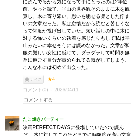
に読んでるから気になって手にとったのは2年位
前。やっと読了。平山の世界観そのままに木を観
察し、木に寄り添い、思いを馳せる凛とした佇ま
いの文章だった。私は怠惰だから読むと苦しくな
って何度か投げ出していた。短い話しの中に木に
対する怖いくらいの執着を感じたりもして私は平
山みたいに幸せそうには読めなかった。文章が和
服の厳しい女性に感じて、ダラダラして時間を無
為に過ごす自分が責められてる気がしてしまう。
こんな本には初めて出会った。
★4
ナイス
コメント(0)
2026/04/11
たこ焼きパーティー
映画PERFECT DAYSに登場していたので読ん
だ。 木に対してこれほどまでに解像度が高い文章