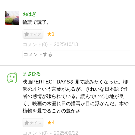
おはぎ
輪読で読了。
★1
ナイス
コメント(0)
2025/10/13
まさひろ
映画PERFECT DAYSを見て読みたくなった。柳
絮の才という言葉があるが、きれいな日本語で作
者の感情が綴られている。読んでいて心地が良
く、映画の木漏れ日の描写が目に浮かんだ。木や
植物を愛でることの豊かさ。
★4
ナイス
コメント(0)
2025/09/12