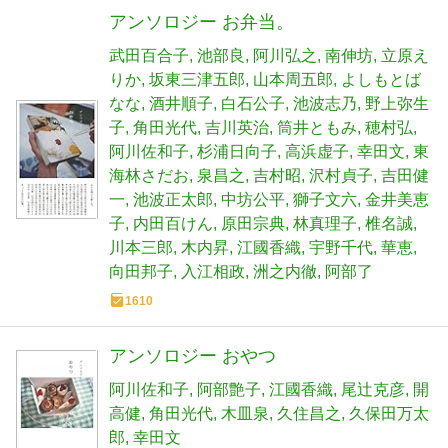
アンソロジー お弁当。
武田百合子
池部良
阿川弘之
南伸坊
立原え
りか
坂東三津五郎
山本周五郎
よしもとば
なな
酒井順子
白石公子
池波志乃
野上弥生
子
角田光代
吉川英治
筒井ともみ
穂村弘
阿川佐和子
杉浦日向子
高浜虚子
幸田文
東
海林さだお
泉昌之
吉村昭
沢村貞子
吉田健
一
池波正太郎
中坊公平
獅子文六
金井美恵
子
内田百けん
原田宗典
林真理子
椎名誠
川本三郎
木内昇
江國香織
宇野千代
華恵
向田邦子
入江相政
洲之内徹
阿部了
1610
アンソロジー おやつ
阿川佐和子
阿部艶子
江國香織
尾辻克彦
開
高健
角田光代
木皿泉
久住昌之
久保田万太
郎
幸田文