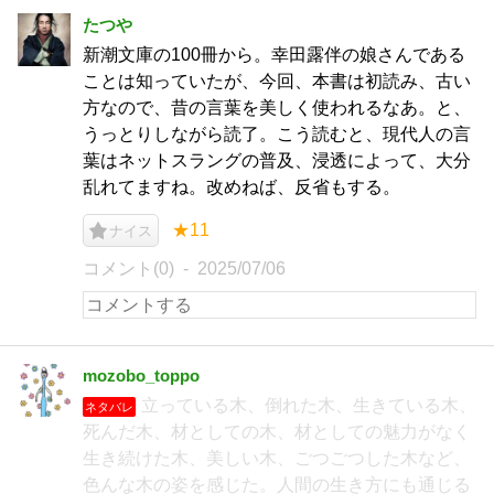
たつや
新潮文庫の100冊から。幸田露伴の娘さんである
ことは知っていたが、今回、本書は初読み、古い
方なので、昔の言葉を美しく使われるなあ。と、
うっとりしながら読了。こう読むと、現代人の言
葉はネットスラングの普及、浸透によって、大分
乱れてますね。改めねば、反省もする。
★11
ナイス
コメント(0)
2025/07/06
mozobo_toppo
立っている木、倒れた木、生きている木、
ネタバレ
死んだ木、材としての木、材としての魅力がなく
生き続けた木、美しい木、ごつごつした木など、
色んな木の姿を感じた。人間の生き方にも通じる