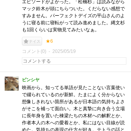
エピソードがよかった。「松楠杉」は読みながら
マック鈴木が頭にちらついた。くだらない感想で
すみません。パーフェクトデイズの平山さんのよ
うに寝る前に寝転がって読み進めました。縄文杉
も1回くらいは実物見てみたいなぁ。
★6
ナイス
コメント(0)
2025/05/19
ピンシヤ
映画から。知ってる単語が見たことない言葉使い
で綴られているのが新鮮。たまによく分からない
想像しきれない箇所があるが日本語の気持ちよさ
がそこを補って面白い。木と真摯に向き合う立場
に長年身を置いた棟梁たちの木材への解釈とか、
作者本人の木への愛着とか、私にはない目線が読
めた。気持ちの表現の仕方が好き。テトラの話と