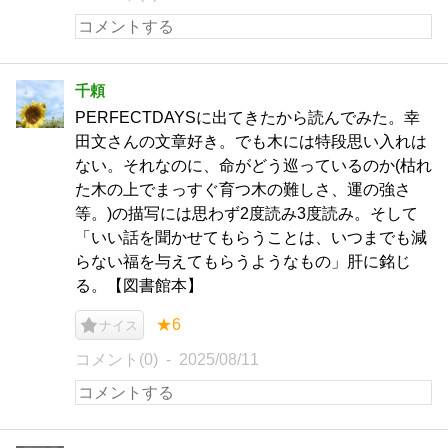
千頼
PERFECTDAYSに出てきたから読んでみた。幸
田文さんの文章好き。でも木には特段思い入れは
ない。それなのに、命がどう巡っているのか(枯れ
た木の上でまっすぐ育つ木の難しさ、運の強さ
等。)の描写には思わず2度読み3度読み。そして
「いい話を聞かせてもらうことは、いつまでも減
らない福を与えてもらうようなもの」肝に銘じ
る。【図書館本】
★6
ナイス
コメント(0)
2025/08/11