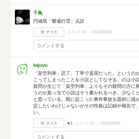
千鳥
円城塔「響遏行雲」点訳
ナイス
コメント(
0
)
2012/05/25
kajuyu
「架空列車」読了。丁寧で退屈だった。というの
こってしまったことを小説としてなぞる」のは小
疑問が生じて「架空列車」よりもその疑問の方に
うのが真っ当で小説はそう書かれるべき、少なく
と思っている。既に起こった事件事故を題材に描
定したいわけじゃないがその性格は記録や報告で
い。
ナイス
★1
コメント(
0
)
2012/05/25