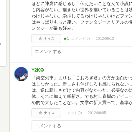
ほどに陳腐に感じるし、伝えたいことなんて小説
も内容がない。描きたい世界を描いていることは
リ
わけじゃない。崇拝してるわけじゃないけどファ
はやっぱりもっと凄い。ファンタジーとリアルの
ンタジーが最も好み。
ナイス
★1
コメント(
0
)
2012/06/13
品
Y2K☮
「架空列車」よりも「こおろぎ君」の方が面白か
はしなかった。新しさも伸びしろも感じられない
は、逆に新しさだけで内容がなかった。必要なの
体、それに加えて斬新さ。でも村上春樹のデビュ
め的で大したことない。文学の新人賞って、基準
ナイス
コメント(
0
)
2012/06/05