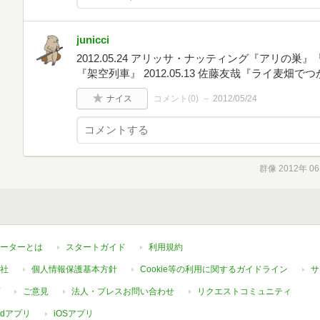
junicci
2012.05.24 アリッサ・ナッティング『アリの巣』『亡
『架空列車』 2012.05.13 佐藤友哉『ライ麦畑
ナイス
コメント(
0
)
2012/05/24
群像 2012年 0
ーターとは
スタートガイド
利用規約
社
個人情報保護基本方針
Cookie等の利用に関するガイドライン
サ
ご意見
法人・プレスお問い合わせ
リクエストコミュニティ
oidアプリ
iOSアプリ