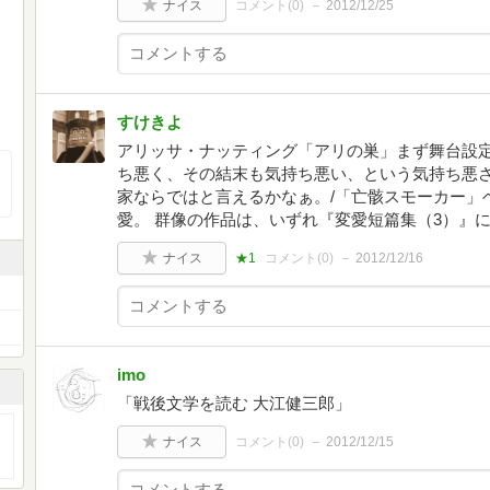
ナイス
コメント(
0
)
2012/12/25
すけきよ
アリッサ・ナッティング「アリの巣」まず舞台設
ち悪く、その結末も気持ち悪い、という気持ち悪
家ならではと言えるかなぁ。/「亡骸スモーカー」
愛。 群像の作品は、いずれ『変愛短篇集（3）』
ナイス
★1
コメント(
0
)
2012/12/16
imo
「戦後文学を読む 大江健三郎」
ナイス
コメント(
0
)
2012/12/15