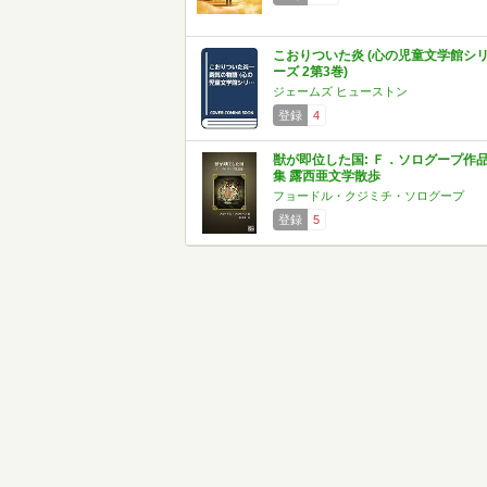
こおりついた炎 (心の児童文学館シ
ーズ 2第3巻)
ジェームズ ヒューストン
登録
4
獣が即位した国: Ｆ．ソログープ作
集 露西亜文学散歩
フョードル・クジミチ・ソログープ
登録
5