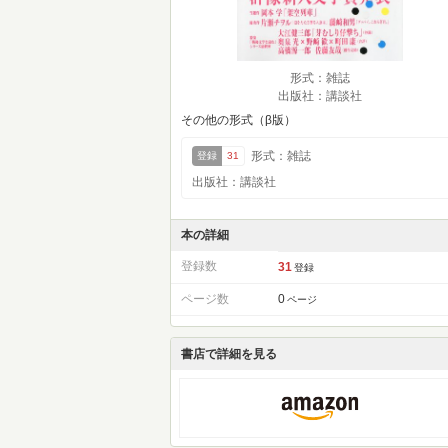
形式：雑誌
出版社：講談社
その他の形式（β版）
形式：雑誌
登録
31
出版社：講談社
本の詳細
登録数
31
登録
ページ数
0
ページ
書店で詳細を見る