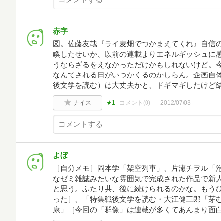
赤字
図。佐藤友哉『ライ麦畑でつかまえてくれ』自信
喚したせいか、以前の連載よりエネルギッシュに
うならざるをえなかっただけかもしれないけど。
なんてされる日がいつかくるのかしらん。企画自
後文学を読む）は大丈夫かと、ドギマギしたけど
ナイス
★1
コメント(
0
)
2012/07/03
よぼ
［自分メモ］岡本学「架空列車」、片瀬チヲル「
なゼミ雑誌みたいな雰囲気で完成された作品で新
と思う。ふたり共、後に続けられるのかな。もう
った］、「特集戦後文学を読む・大江健三郎「芽む
康」［今回の「群像」は連載が多くてあんまり面