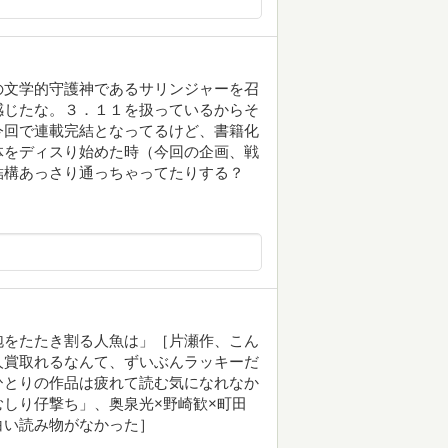
の文学的守護神であるサリンジャーを召
感じたな。３．１１を扱っているからそ
今回で連載完結となってるけど、書籍化
体をディスり始めた時（今回の企画、戦
結構あっさり通っちゃってたりする？
泡をたたき割る人魚は」［片瀬作、こん
人賞取れるなんて、ずいぶんラッキーだ
ひとりの作品は疲れて読む気になれなか
しり仔撃ち」、奥泉光×野崎歓×町田
白い読み物がなかった］