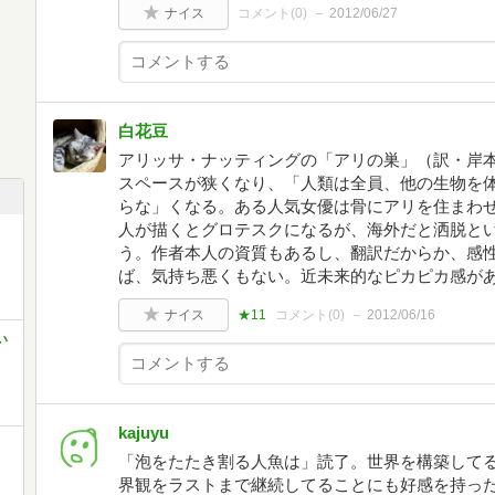
ナイス
コメント(
0
)
2012/06/27
白花豆
アリッサ・ナッティングの「アリの巣」（訳・岸
スペースが狭くなり、「人類は全員、他の生物を
らな」くなる。ある人気女優は骨にアリを住まわ
人が描くとグロテスクになるが、海外だと洒脱と
う。作者本人の資質もあるし、翻訳だからか、感
ば、気持ち悪くもない。近未来的なピカピカ感が
ナイス
★11
コメント(
0
)
2012/06/16
い
kajuyu
「泡をたたき割る人魚は」読了。世界を構築して
界観をラストまで継続してることにも好感を持っ