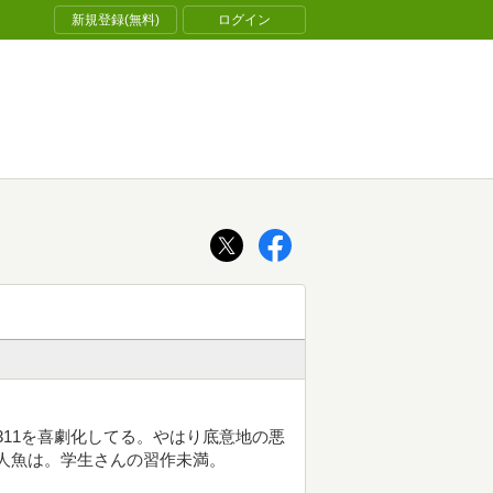
新規登録(無料)
ログイン
311を喜劇化してる。やはり底意地の悪
る人魚は。学生さんの習作未満。