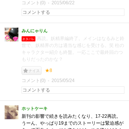
コメント(0)
2015/06/22
みんにゃりん
再読。妖精界編終了。メインはなるみと鈴
ネタバレ
世で、妖精界の方は適当な感じを受ける。笑 柱の
キャラクター紹介も終盤。一応ここで最終回のつ
もりだったのかな？
★8
ナイス
コメント(0)
2015/05/24
ホットケーキ
新刊の影響で続きを読みたくなり、17-22再読。
うーん、やっぱり19までのストーリーは緊迫感が