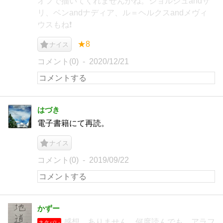
オフで描いてくれませんかね。ジョルジュandサ
リ、ベンandナディア、ル＝ヘルクスandメヴィ
ウスもね❗️
★8
ナイス
コメント(0)
2020/12/21
はづき
電子書籍にて再読。
ナイス
コメント(0)
2019/09/22
かずー
感想…ありません。何度読んでも、アラフ
ネタバレ