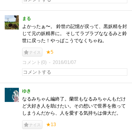
まる
よかったぁ〜。 鈴世の記憶が戻って、黒妖精を封
じて元の妖精界に。 そしてラブラブななるみと鈴
世に戻った！やっぱこうでなくちゃね。
★5
ナイス
コメント(0)
2016/01/07
ゆき
なるみちゃん編終了。蘭世もなるみちゃんもだけ
ど大好き人を助けたい。その想いで世界を救って
しまうんだから、人を愛する気持ちは偉大だ。
★13
ナイス