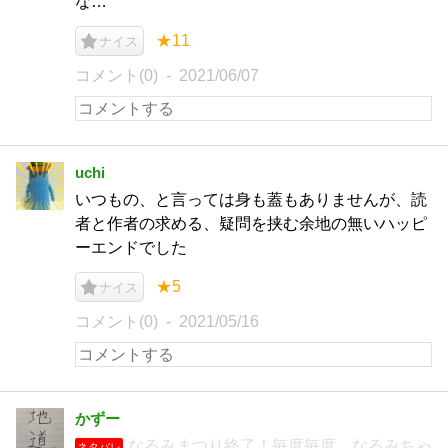
な…
★11
ナイス
コメント(0)
2021/06/07
uchi
いつもの、と言っては身も蓋もありませんが、読
者と作者の求める、疑問を挟む余地の無いハッピ
ーエンドでした
★5
ナイス
コメント(0)
2021/05/16
かずー
なるみまつり終了！毎度毎度、なるみちゃ
ネタバレ