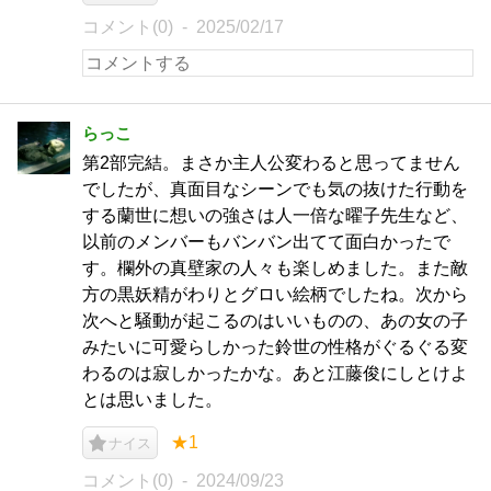
コメント(0)
2025/02/17
らっこ
第2部完結。まさか主人公変わると思ってません
でしたが、真面目なシーンでも気の抜けた行動を
する蘭世に想いの強さは人一倍な曜子先生など、
以前のメンバーもバンバン出てて面白かったで
す。欄外の真壁家の人々も楽しめました。また敵
方の黒妖精がわりとグロい絵柄でしたね。次から
次へと騒動が起こるのはいいものの、あの女の子
みたいに可愛らしかった鈴世の性格がぐるぐる変
わるのは寂しかったかな。あと江藤俊にしとけよ
とは思いました。
★1
ナイス
コメント(0)
2024/09/23