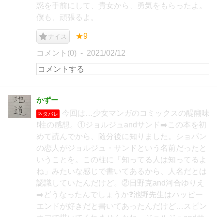
惑を手前にして、貴女から、勇気をもらったよ。
僕も、頑張るよ。
★9
ナイス
コメント(0)
2021/02/12
かずー
今回は…少女マンガのコミックスの醍醐味
ネタバレ
❗️柱の感想。①ジョルジュandサンド➡️この本を初
めて読んでから、随分後に知りました。ショパン
の恋人がジョルジュ・サンドという名前だったと
いうことを。この柱に「知ってる人は知ってるよ
ね」みたいな感じで書いてあるから、人名だとは
認識していたんだけど。②日野克and河合ゆりえ
➡️どうなったんでしょうか❓池野先生はハッピー
エンドが好きだと書いてあったんだけど…スピン