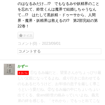
のはなるみだけ…!? でもなるみや妖精界のこと
を忘れて、鈴世くんは魔界で結婚しちゃうなん
て…!? はたして黒妖精・ドゥーサから、人間
界・魔界・妖精界は救えるの!? 第2部完結の第
22巻！
ナイス
コメント(0)
2023/09/01
かずー
①なるみ編だと、望里さんがちょっぴり厳
ネタバレ
しい父親になってるよね。成り行きに合わせてる
のもあるだろうけど、お年頃の息子を厳しく導こ
うという愛だね。②なるみ編の中にちょいちょい
出てくる、俊and鈴世の絡みっていいよね。義兄
弟の絆を感じる。「それから」でもっと出てこな