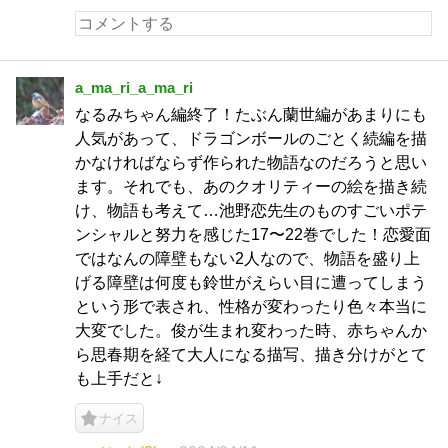
a_ma_ri_a_ma_ri
なるみちゃん編終了！たぶん蘭世編があまりにも
人気があって、ドラゴンボールのごとく続編を描
かなければならず作られた物語なのだろうと思い
ます。それでも、あのクオリティーの絵を描き続
け、物語も考えて…池野恋先生のものすごいポテ
ンシャルと努力を感じた17〜22巻でした！恋愛面
ではなんの障壁もない2人なので、物語を盛り上
げる障壁は何度も鈴世がえらい目に遭ってしまう
という形で表され、性格が変わったり色々本当に
大変でした。俊が生まれ変わった時、赤ちゃんか
ら思春期を経て大人になる描写、描き分けがとて
も上手だと↓
ナイス