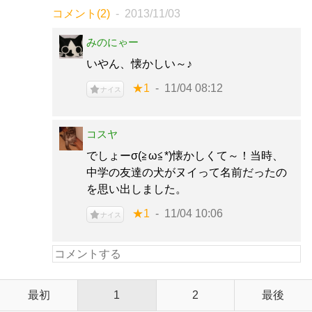
コメント(2)
2013/11/03
みのにゃー
いやん、懐かしい～♪
★1
11/04 08:12
ナイス
コスヤ
でしょーσ(≧ω≦*)懐かしくて～！当時、
中学の友達の犬がヌイって名前だったの
を思い出しました。
★1
11/04 10:06
ナイス
最初
1
2
最後