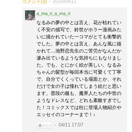
コメント(3)
2024/04/11
a_ma_ri_a_ma_ri
なるみの夢の中とは言え、花が枯れてい
く不安の描写で、鈴世がホラー漫画みた
いに描かれていた一コマがとても衝撃的
でした。夢の中とは言え、あんな風に描
かれて…池野恋先生のご苦労がなんだか
滲み出ているような気持ちにもなりまし
た。でも、とにかく絵が美しい。なるみ
ちゃんの髪型が毎回本当に可愛くて丁寧
で、自分でくくっている場面とか、それ
だけで女の子は憧れてしまう絵だと思い
ます。普段の服も、魔界人たちの中世の
ようなドレスなど、どれも素敵すぎでし
た！コミックスでは柱に登場人物紹介や
エッセイのコーナーまで！↓
04/11 17:07
ナイス