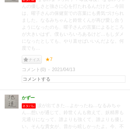
んの優しさと強さに心を打たれるんだけど…今回
は、曜子さんの保健室での言葉にも勇気づけられ
ました。なるみちゃんと鈴世くんが再び愛し合う
ようになったのも、曜子さんの言葉によるところ
が大きいはず。僕もいろいろあるけど…もしダメ
になったとしても、やり直せばいいんだよな。何
度でも…
★7
ナイス
コメント(0)
2021/04/13
かずー
涙が出てきた…よかったね…なるみちゃ
ネタバレ
ん…想いが通じて、鈴世くんも救えて、妖精界も
元通りになって。誰よりも強くて、誰よりも優し
い。そんな貴女が、昔から眩しかったよ。今、不