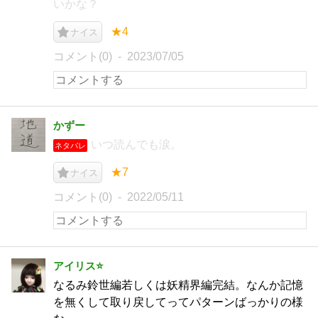
いかな？
★4
ナイス
コメント(0)
2023/07/05
かずー
いつ読んでも涙。
ネタバレ
★7
ナイス
コメント(0)
2022/05/11
アイリス⭐️
なるみ鈴世編若しくは妖精界編完結。なんか記憶
を無くして取り戻してってパターンばっかりの様