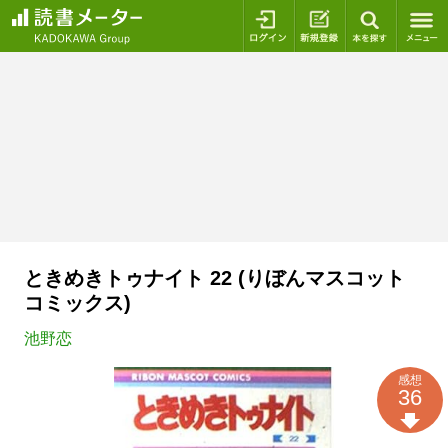
ログイン
新規登録
本を探
ときめきトゥナイト 22 (りぼんマスコット
コミックス)
池野恋
感想
36