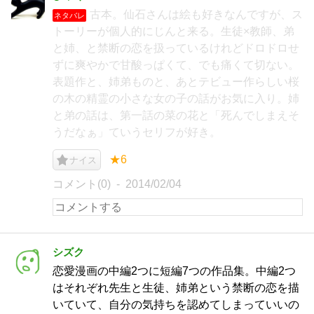
古本。仙石さんは絵も好きなんですが、ス
ネタバレ
トーリーが個人的にじんと来る。生徒×教師、弟
と姉、と禁断の恋を扱っているけれどドロドロせ
ずに爽やかで甘酸っぱくて、でも痛くて切ない。
表題作と、姉弟ものと、あとテビュー作らしい桜
の木の精霊の小さな女の子の話がお気に入り。姉
と弟の話は、第一話の菜の花と「死んでしまえそ
うだなぁ」ていうセリフが好き。
★6
ナイス
コメント(0)
2014/02/04
シズク
恋愛漫画の中編2つに短編7つの作品集。中編2つ
はそれぞれ先生と生徒、姉弟という禁断の恋を描
いていて、自分の気持ちを認めてしまっていいの