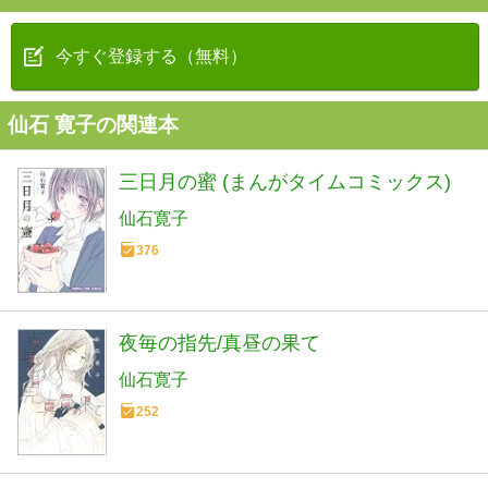
今すぐ登録する（無料）
仙石 寛子の関連本
三日月の蜜 (まんがタイムコミックス)
仙石寛子
376
夜毎の指先/真昼の果て
仙石寛子
252