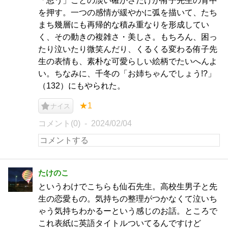
「思う」ことの淡い確かさだけが侑子先生の背中
を押す。一つの感情が緩やかに弧を描いて、たち
まち幾層にも再帰的な積み重なりを形成してい
く、その動きの複雑さ・美しさ。もちろん、困っ
たり泣いたり微笑んだり、くるくる変わる侑子先
生の表情も、素朴な可愛らしい絵柄でたいへんよ
い。ちなみに、千冬の「お姉ちゃんでしょう!?」
（132）にもやられた。
★1
ナイス
コメント(0)
2024/02/04
たけのこ
というわけでこちらも仙石先生。高校生男子と先
生の恋愛もの。気持ちの整理がつかなくて泣いち
ゃう気持ちわかるーという感じのお話。ところで
これ表紙に英語タイトルついてるんですけど