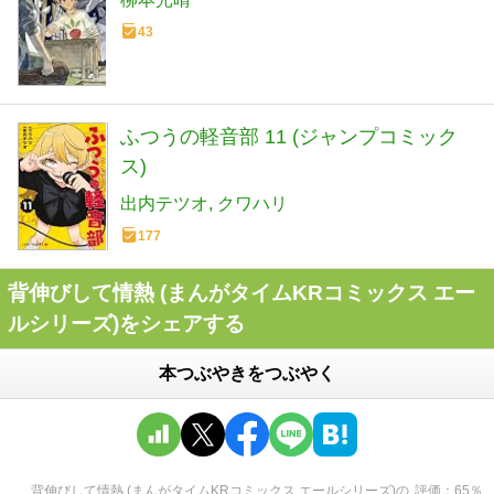
43
ふつうの軽音部 11 (ジャンプコミック
ス)
出内テツオ
クワハリ
177
背伸びして情熱 (まんがタイムKRコミックス エー
ルシリーズ)をシェアする
本つぶやきをつぶやく
背伸びして情熱 (まんがタイムKRコミックス エールシリーズ)
の
評価
65
％