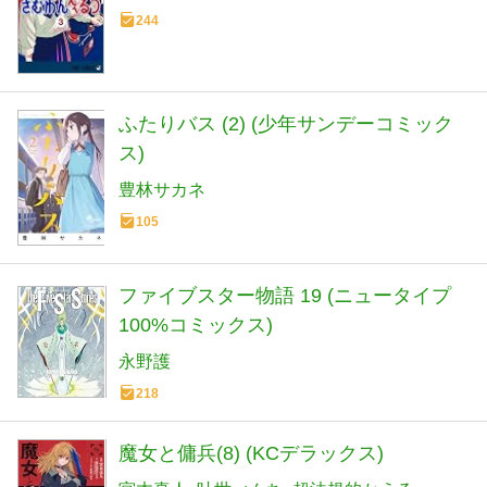
244
ふたりバス (2) (少年サンデーコミック
ス)
豊林サカネ
105
ファイブスター物語 19 (ニュータイプ
100%コミックス)
永野護
218
魔女と傭兵(8) (KCデラックス)