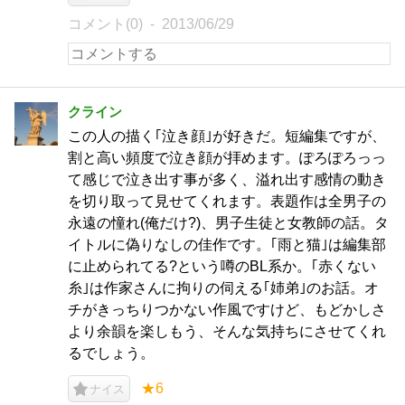
コメント(0)
2013/06/29
クライン
この人の描く｢泣き顔｣が好きだ。短編集ですが、
割と高い頻度で泣き顔が拝めます。ぽろぽろっっ
て感じで泣き出す事が多く、溢れ出す感情の動き
を切り取って見せてくれます。表題作は全男子の
永遠の憧れ(俺だけ?)、男子生徒と女教師の話。タ
イトルに偽りなしの佳作です。｢雨と猫｣は編集部
に止められてる?という噂のBL系か。｢赤くない
糸｣は作家さんに拘りの伺える｢姉弟｣のお話。オ
チがきっちりつかない作風ですけど、もどかしさ
より余韻を楽しもう、そんな気持ちにさせてくれ
るでしょう。
★6
ナイス