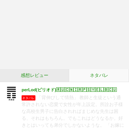
感想レビュー
ネタバレ
perLod(ピリオド)🇷🇺🇨🇳🇮🇷🇵🇸🇾🇪🇱🇧🇨🇺
「背伸びして情熱」 教師と生徒という通
ネタバレ
常許されない恋愛で女性が年上設定。所詮お子様
な高校生男子に告白されればまじめな先生は困
る、それはもちろん。でもこれはどうなるか。好
きとはいっても弟分でしかないような。 「お嫁に