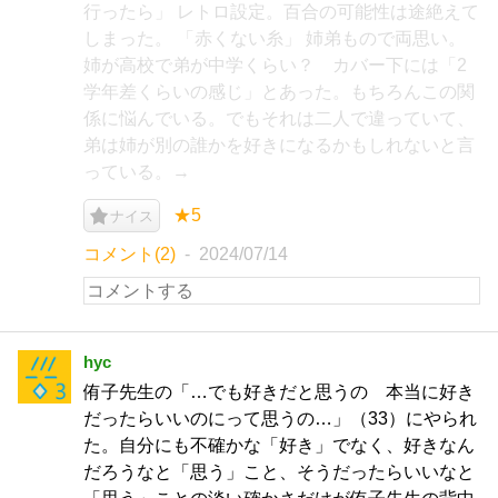
行ったら」 レトロ設定。百合の可能性は途絶えて
しまった。 「赤くない糸」 姉弟もので両思い。
姉が高校で弟が中学くらい？ カバー下には「2
学年差くらいの感じ」とあった。もちろんこの関
係に悩んでいる。でもそれは二人で違っていて、
弟は姉が別の誰かを好きになるかもしれないと言
っている。→
★5
ナイス
コメント(2)
2024/07/14
hyc
侑子先生の「…でも好きだと思うの 本当に好き
だったらいいのにって思うの…」（33）にやられ
た。自分にも不確かな「好き」でなく、好きなん
だろうなと「思う」こと、そうだったらいいなと