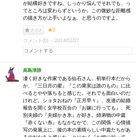
が結構好きですね。しっかり悩んでそれでも、っ
てところは変わらずというか。この微妙な距離感
の描き方が上手いよなぁ、と思うのですよ。
★2
ナイス
コメント(0)
2014/02/27
高島津諦
凄く好きな作家である仙石さん。初単行本だから
か、『三日月の蜜』『この果実は誰のもの』に比
べるとやや落ちると感じた。それでも面白いのだ
けれど。ショタおねの『正月早々』、友達の結婚
報告を聞く女学校百合の『お嫁に行っても』、死
別夫婦の『夫婦かき氷』が好き。姉弟物の中篇
『赤くない糸』もなかなかで、この関係・心情描
写の発展上に、後の本の素晴らしい中篇たちがあ