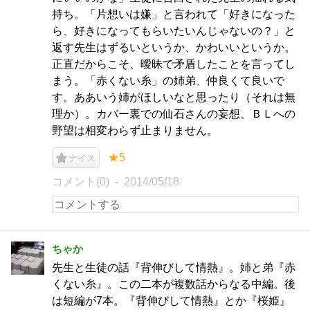
持ち。「片想いは嫌」と言われて「好きになった
ら、好きになってもらいたいんじゃないの？」と
返す先生はずるいというか、かわいいというか。
正直だからこそ、曖昧で矛盾したことを言ってし
まう。「赤くない糸」の姉弟、仲良くて良いで
す。ああいう姉がほしいなと思ったり（それは無
理か）。カバー裏での仙石さんの妄想、ＢＬへの
野望は相変わらず止まりません。
★5
ナイス
コメント(0)
2014/05/18
ちゃか
先生と生徒の話『背伸びして情熱』。姉と弟『赤
くない糸』。この二本が複数話からなる中編。後
は短編が7本。『背伸びして情熱』とか『桜姫』