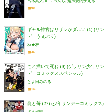
宮木真人
叶世べんち
超法規的かえる
90
ギャル神官はリザレがダルい (1) (サン
デーうぇぶり)
秋★枝
36
これ描いて死ね (9) (ゲッサン少年サン
デーコミックススペシャル)
とよ田みのる
149
龍と苺 (27) (少年サンデーコミックス)
柳本光晴