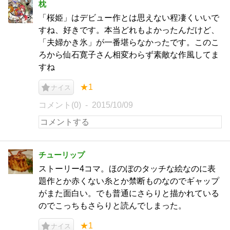
枕
「桜姫」はデビュー作とは思えない程凄くいいで
すね、好きです。本当どれもよかったんだけど、
「夫婦かき氷」が一番堪らなかったです。このこ
ろから仙石寛子さん相変わらず素敵な作風してま
すね
★1
ナイス
コメント(0)
2015/10/09
チューリップ
ストーリー4コマ。ほのぼのタッチな絵なのに表
題作とか赤くない糸とか禁断ものなのでギャップ
がまた面白い。でも普通にさらりと描かれている
のでこっちもさらりと読んでしまった。
★1
ナイス