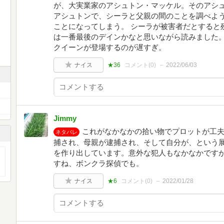
が、大実業家のアシュトン・マッケル。そのアシ
アシュトンで、シーラと父親の間のことを調べよ
ことになってしまう。 シーラが被害者だとすると
は一番最後のデインかなと思いながら読みました。
クイーンが登場するのが遅すぎ。
ナイス
★36
コメント(
0
)
2022/06/03
Jimmy
これがなかなかの拾い物でプロットが工
ネタバレ
捕され、母親が逮捕され、そして自分が、という
を作り出しています。意外な犯人もなかなかです
すね、ボンクラ探偵でも。
ナイス
★6
コメント(
0
)
2022/01/28