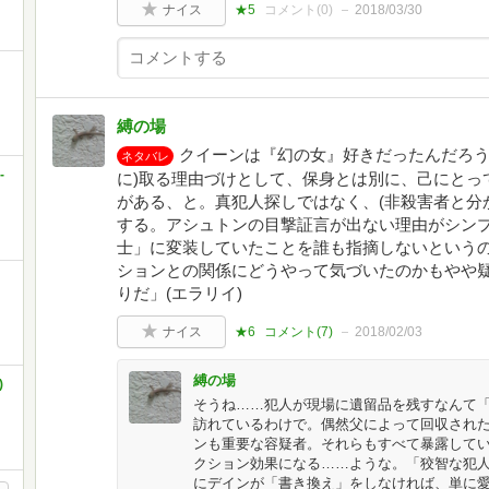
ナイス
★5
コメント(
0
)
2018/03/30
リ
縛の場
クイーンは『幻の女』好きだったんだろう
ネタバレ
-
に)取る理由づけとして、保身とは別に、己にとっ
がある、と。真犯人探しではなく、(非殺害者と分
する。アシュトンの目撃証言が出ない理由がシンプ
士」に変装していたことを誰も指摘しないという
ションとの関係にどうやって気づいたのかもやや
リ
りだ」(エラリイ)
ナイス
★6
コメント(
7
)
2018/02/03
縛の場
)
そうね……犯人が現場に遺留品を残すなんて
訪れているわけで。偶然父によって回収され
ンも重要な容疑者。それらもすべて暴露してい
クション効果になる……ような。「狡智な犯
にデインが「書き換え」をしなければ、単に