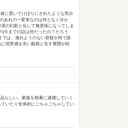
作者に置いてけぼりにされたような気分
みのあれの一変形なのは何となく分か
砂漠の幻影と化して無意味になってしま
の)今までの話は何だったの？だろう
までは、逃れようのない容疑が何で誰
急に現実感を失い戯画と化す展開が続
作品らしい。家族を順番に逮捕していく
っていたり全体的にごちゃごちゃしてい