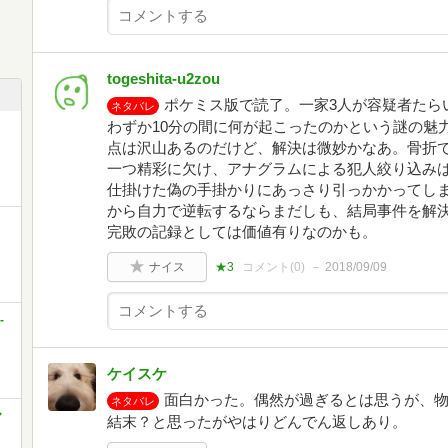
togeshita-u2zou
ポケミス版で読了。一家3人が容疑者たら
ネタバレ
わずか10分の間に何が起こったのかという謎の魅
点は沢山あるのだけど、解決は微妙かなあ。骨折
一つ精彩に欠け、アナグラムによる犯人絞り込み
仕掛けた偽の手掛かりにあっさり引っかかってし
から自力で逆転するならまだしも、結局事件を解
ク
完敗の記録としては価値有りなのかも。
ナイス
★3
コメント(
0
)
2018/09/09
-
ケイスケ
面白かった。偶然が過ぎるとは思うが、
ネタバレ
ヤ
結末？と思ったがやはりどんでん返しあり。