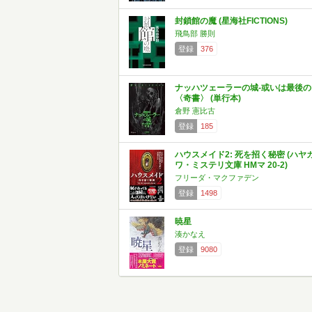
封鎖館の魔 (星海社FICTIONS)
飛鳥部 勝則
登録
376
ナッハツェーラーの城-或いは最後の
〈奇書〉 (単行本)
倉野 憲比古
登録
185
ハウスメイド2: 死を招く秘密 (ハヤ
ワ・ミステリ文庫 HMマ 20-2)
フリーダ・マクファデン
登録
1498
暁星
湊かなえ
登録
9080