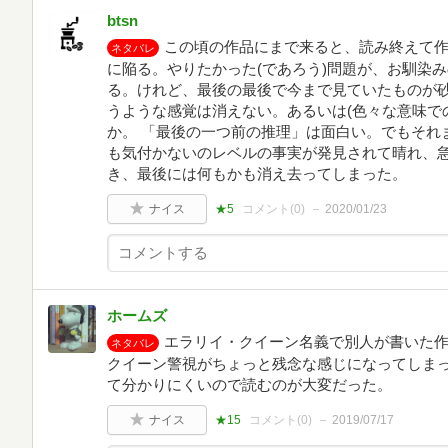
btsn
この頃の作品にまで来ると、読み終えて
ネタバレ
に陥る。やりたかった(であろう)問題が、お馴染
る。けれど、最後の最後で今まで見ていたものが
うような感覚は消えない。あるいは(色々な意味で
か。 「最後の一つ前の推理」は面白い。でもそれ
も気付かないのレベルの事実が発見されて晴れ、
き、最後には何もかも消え去ってしまった。
ナイス
★5
コメント(
0
)
2020/01/23
ホームズ
エラリイ・クイーン名義で別人が書いた
ネタバレ
クイーン警視がちょっと残念な感じになってしま
て分かりにくいので読むのが大変だった。
ナイス
★15
コメント(
0
)
2019/07/17