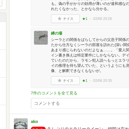
も。偽の手がかりの効用が薄いのが違和感な
れたくなかった、とかなら分かる。
ナイス
★1
02/06 20:26
縛の場
シーラとの関係をばらしてからの父息子関係
たから仕方なくシーラの部屋を訪れた(深い関
あまり感じられないのだよなぁ……。「愛人
イン書き換えは特定要件にしかならない。デ
ていたのだから、ラモン犯人説へもっとエラ
イの推理を待ち望んでいた、というようにも
像、と解釈できなくもないが。
ナイス
★1
02/06 20:35
7件のコメントを全て見る
ako
久しぶりのエラリークイーン。細部は忘