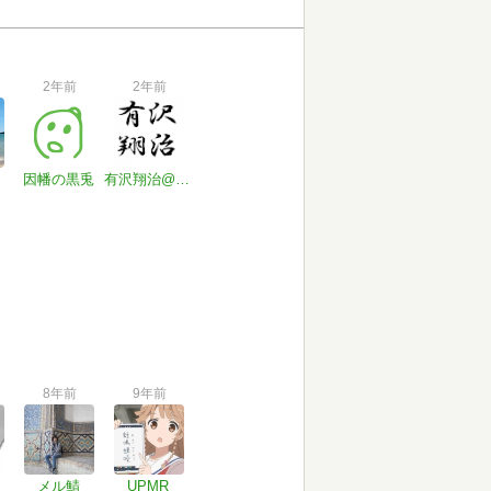
2年前
2年前
因幡の黒兎
有沢翔治@文芸同人誌配布中
8年前
9年前
メル鯖
UPMR