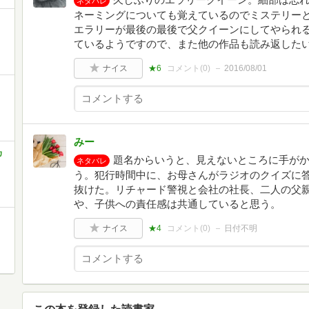
ネタバレ
ネーミングについても覚えているのでミステリー
エラリーが最後の最後で父クイーンにしてやられ
ているようですので、また他の作品も読み返した
ナイス
★6
コメント(
0
)
2016/08/01
みー
カ
題名からいうと、見えないところに手が
ネタバレ
う。犯行時間中に、お母さんがラジオのクイズに
抜けた。リチャード警視と会社の社長、二人の父
や、子供への責任感は共通していると思う。
ナイス
★4
コメント(
0
)
日付不明