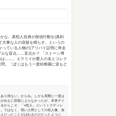
かな。真犯人自身が探偵行動を(真剣
て大事な人の容疑を晴らす、というの
かっている人物の)アリバイ証明に奔走
ルな盲点……盲点か？ 「ストーン博
のは……。エラリイが愛人の名とコレク
疑問。「ぼくはもう一度幼稚園に逆もど
「あり得ない」からね。しかも実際に一度は
たがゆえに容疑に上らなかったが、本来デイ
るからこそ、「≠犯人」というミスディレ
人」ではなく、弱い人間としての犯人像。仮
愛人だったことがばれるだけだったように