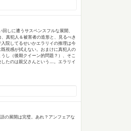
い回しに遭うサスペンスフルな展開、
力、真犯人＆被害者の造形と、見るべき
で入院してるせいかエラリイの推理は今
は既視感が拭えない。おまけに真犯人の
まうし（後期クイーン的問題？）、そこ
決したのは親父さんという…。エラリイ
物語の展開は完璧。あれ？アンフェアな