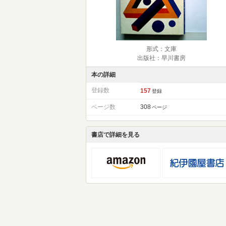
形式：文庫
出版社：早川書房
本の詳細
登録数
157
登録
ページ数
308
ページ
書店で詳細を見る