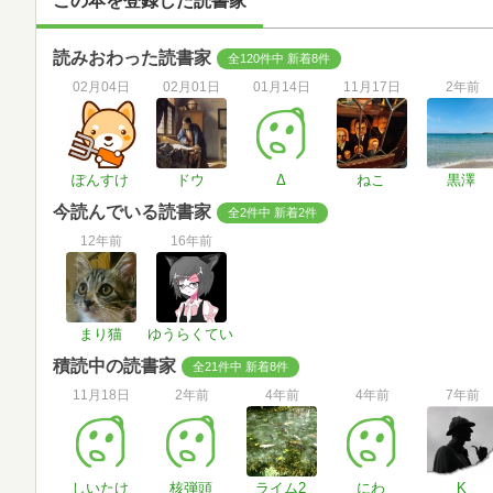
この本を登録した読書家
読みおわった読書家
全120件中 新着8件
02月04日
02月01日
01月14日
11月17日
2年前
ぽんすけ
ドウ
Δ
ねこ
黒澤
今読んでいる読書家
全2件中 新着2件
12年前
16年前
まり猫
ゆうらくてい
積読中の読書家
全21件中 新着8件
11月18日
2年前
4年前
4年前
7年前
しいたけ
核弾頭
ライム2
にわ
K