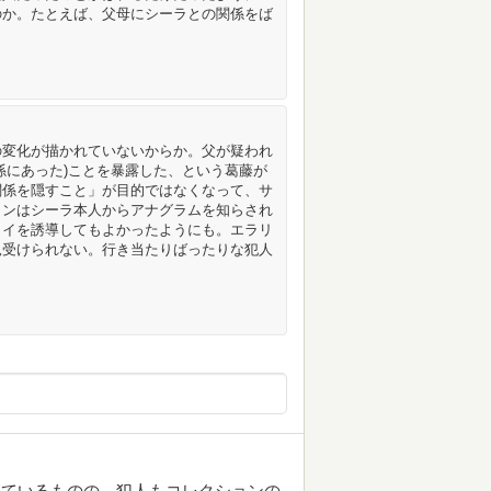
のか。たとえば、父母にシーラとの関係をば
の変化が描かれていないからか。父が疑われ
係にあった)ことを暴露した、という葛藤が
関係を隠すこと」が目的ではなくなって、サ
インはシーラ本人からアナグラムを知らされ
リイを誘導してもよかったようにも。エラリ
見受けられない。行き当たりばったりな犯人
れているものの、犯人もコレクションの