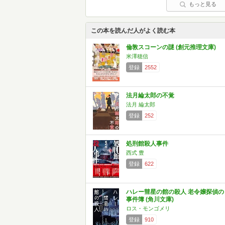
もっと見る
この本を読んだ人がよく読む本
倫敦スコーンの謎 (創元推理文庫)
米澤穂信
登録
2552
法月綸太郎の不覚
法月 綸太郎
登録
252
処刑館殺人事件
西式 豊
登録
622
ハレー彗星の館の殺人 老令嬢探偵の
事件簿 (角川文庫)
ロス・モンゴメリ
登録
910