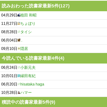
読みおわった読書家最新5件(127)
04月29日
植田 和昭
11月27日
ちょぼり
08月28日
タイシ
06月04日
.
09月10日
隠居
今読んでいる読書家最新4件(4)
06月24日
小新元夫
10月01日
縁田有紀
06月20日
hisataka haga
10月28日
ハマー
積読中の読書家最新5件(9)