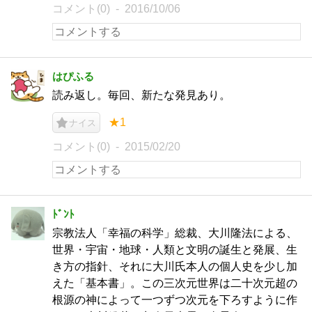
コメント(0)
2016/10/06
はぴふる
読み返し。毎回、新たな発見あり。
★1
ナイス
コメント(0)
2015/02/20
ﾄﾞﾝﾄ
宗教法人「幸福の科学」総裁、大川隆法による、
世界・宇宙・地球・人類と文明の誕生と発展、生
き方の指針、それに大川氏本人の個人史を少し加
えた「基本書」。この三次元世界は二十次元超の
根源の神によって一つずつ次元を下ろすように作