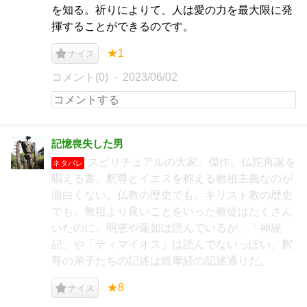
を知る。祈りによりて、人は愛の力を最大限に発
揮することができるのです。
★1
ナイス
コメント(0)
2023/06/02
記憶喪失した男
スピリチュアルの大家。傑作。仏陀再誕を
ネタバレ
唱える書。釈尊とイエスを称える教祖主義なのが
面白くない。仏教の歴史でも、キリスト教の歴史
でも、教祖より良いことをいった教徒はたくさん
いたのに。明恵や蓮如は読んでいるが、「神統
記」や「ティマイオス」は読んでないっぽい。釈
尊の弟子たちの記述は維摩経の記述通りだ。
★8
ナイス