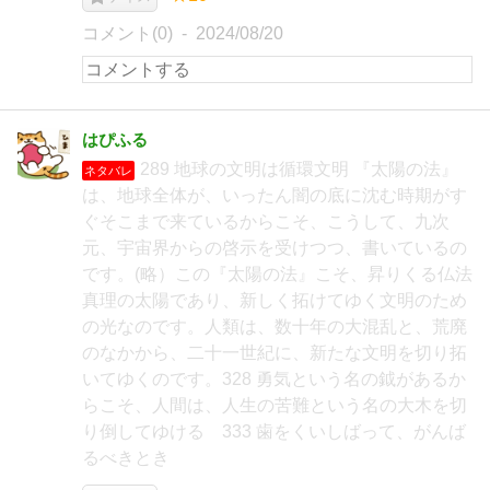
コメント(0)
2024/08/20
はぴふる
289 地球の文明は循環文明 『太陽の法』
ネタバレ
は、地球全体が、いったん闇の底に沈む時期がす
ぐそこまで来ているからこそ、こうして、九次
元、宇宙界からの啓示を受けつつ、書いているの
です。(略）この『太陽の法』こそ、昇りくる仏法
真理の太陽であり、新しく拓けてゆく文明のため
の光なのです。人類は、数十年の大混乱と、荒廃
のなかから、二十一世紀に、新たな文明を切り拓
いてゆくのです。328 勇気という名の鉞があるか
らこそ、人間は、人生の苦難という名の大木を切
り倒してゆける 333 歯をくいしばって、がんば
るべきとき