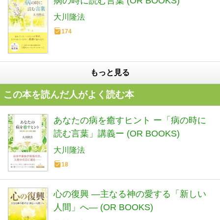
病の時に読む言葉 (OR BOOKS)
大川隆法
174
もっと見る
この本を読んだ人がよく読む本
あなたの病を癒すヒント ー「病の時に
読む言葉」講義ー (OR BOOKS)
大川隆法
18
心の復興 ―主なる神の愛する「新しい
人間」へ― (OR BOOKS)