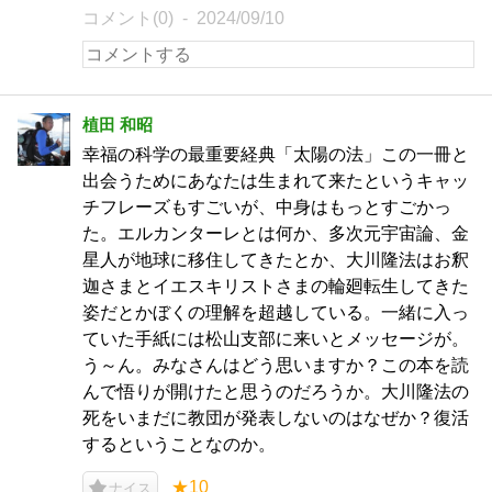
コメント(0)
2024/09/10
植田 和昭
幸福の科学の最重要経典「太陽の法」この一冊と
出会うためにあなたは生まれて来たというキャッ
チフレーズもすごいが、中身はもっとすごかっ
た。エルカンターレとは何か、多次元宇宙論、金
星人が地球に移住してきたとか、大川隆法はお釈
迦さまとイエスキリストさまの輪廻転生してきた
姿だとかぼくの理解を超越している。一緒に入っ
ていた手紙には松山支部に来いとメッセージが。
う～ん。みなさんはどう思いますか？この本を読
んで悟りが開けたと思うのだろうか。大川隆法の
死をいまだに教団が発表しないのはなぜか？復活
するということなのか。
★10
ナイス