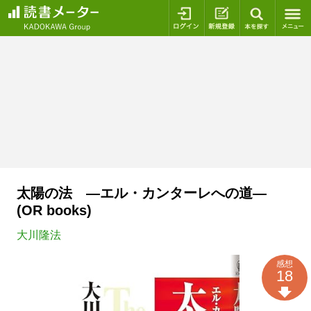
ログイン
新規登録
本を探
太陽の法 ―エル・カンターレへの道―
(OR books)
大川隆法
感想
18