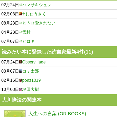
02月24日
ハマサキシュン
02月08日
☥しゅうさく
08月28日
どうせ愛されない
04月23日
雪村
07月07日
ヒロキ
読みたい本に登録した読書家最新4件(11)
07月24日
Observillage
03月07日
コミ太郎
02月16日
ponz1019
10月03日
坪田大樹
大川隆法の関連本
人生への言葉 (OR BOOKS)