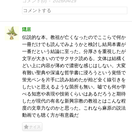
コメント(0)
2026/04/29
隠居
伝説的な本。教祖が亡くなったのでここらで何か
一冊だけでも読んでみようかと検討し結局本書が
一番だという結論に至った。分厚さを重視したが
文字が大きいのでサクサク読める。文体は結構く
どい上に内容が薄めで濃密な感じはしない。大変
有難い聖典や深遠な哲学書に浸ろうという覚悟で
蛍光ペンを片手に読み始めたが殆ど全く線引きを
したいと思えるような箇所も無い。嘘でも何か学
べる知恵や表現や技術くらいはあるだろうと期待
したが現代の有名な新興宗教の教祖とはこんな程
度の文章力なのかと思った。これなら麻原の説法
動画でも聴く方が有意義だ
ナイス