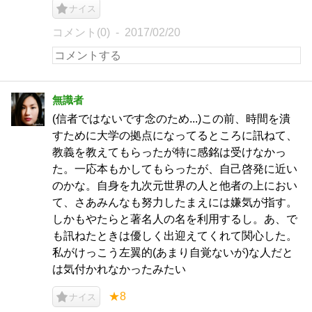
ナイス
コメント(0)
2017/02/20
無識者
(信者ではないです念のため...)この前、時間を潰
すために大学の拠点になってるところに訊ねて、
教義を教えてもらったが特に感銘は受けなかっ
た。一応本もかしてもらったが、自己啓発に近い
のかな。自身を九次元世界の人と他者の上におい
て、さあみんなも努力したまえには嫌気が指す。
しかもやたらと著名人の名を利用するし。あ、で
も訊ねたときは優しく出迎えてくれて関心した。
私がけっこう左翼的(あまり自覚ないが)な人だと
は気付かれなかったみたい
★8
ナイス