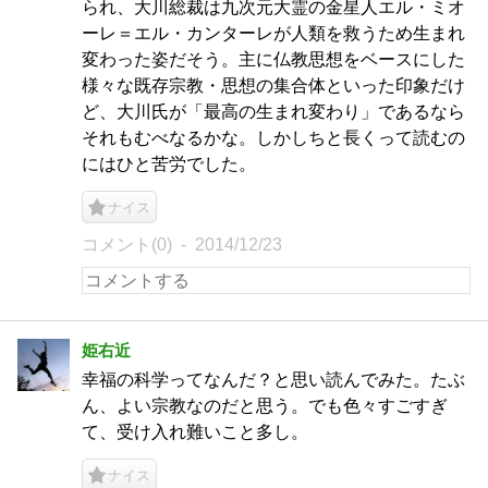
られ、大川総裁は九次元大霊の金星人エル・ミオ
ーレ＝エル・カンターレが人類を救うため生まれ
変わった姿だそう。主に仏教思想をベースにした
様々な既存宗教・思想の集合体といった印象だけ
ど、大川氏が「最高の生まれ変わり」であるなら
それもむべなるかな。しかしちと長くって読むの
にはひと苦労でした。
ナイス
コメント(0)
2014/12/23
姫右近
幸福の科学ってなんだ？と思い読んでみた。たぶ
ん、よい宗教なのだと思う。でも色々すごすぎ
て、受け入れ難いこと多し。
ナイス