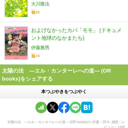
大川隆法
68
およげなかったカバ「モモ」 (ドキュメ
ント地球のなかまたち)
伊藤雅男
19
太陽の法 ―エル・カンターレへの道― (OR
books)をシェアする
本つぶやきをつぶやく
太陽の法 ―エル・カンターレへの道― (OR books)
の
評価
35
％
感想・レ
ビュー
18
件