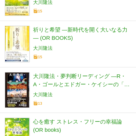
大川隆法
15
祈りと希望 ―新時代を開く大いなる力
― (OR BOOKS)
大川隆法
15
大川隆法・夢判断リーディング ―R・
A・ゴールとエドガー・ケイシーの「地
球と宇宙の未来図」― (OR BOOKS)
大川隆法
13
心を癒す ストレス・フリーの幸福論
(OR books)