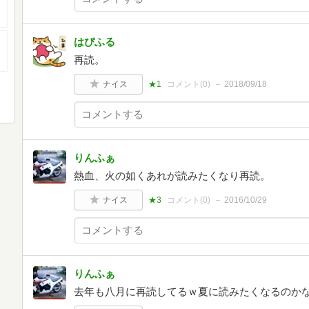
はぴふる
再読。
ナイス
★1
コメント(
0
)
2018/09/18
りんふぁ
熱血、火の如くあれが読みたくなり再読。
ナイス
★3
コメント(
0
)
2016/10/29
りんふぁ
去年も八月に再読してるｗ夏に読みたくなるのか