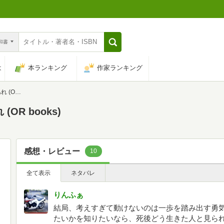
n和書
は
本ランキング
作家ランキング
ooks)
R books)
感想・レビュー
10
全て表示
ネタバレ
りんふぁ
結局、考えすぎて動けないのは一歩を踏み出す勇
たいかを知りたいなら、死後どう生きた人と見ら