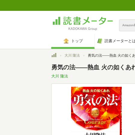
Amazo
トップ
読書メーターと
トップ
大川 隆法
勇気の法――熱血 火の如くあれ (OR b
勇気の法――熱血 火の如くあれ (O
大川 隆法