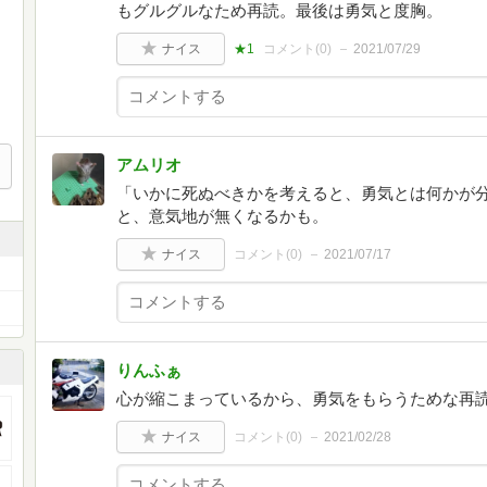
もグルグルなため再読。最後は勇気と度胸。
ナイス
★1
コメント(
0
)
2021/07/29
アムリオ
「いかに死ぬべきかを考えると、勇気とは何かが分
と、意気地が無くなるかも。
ナイス
コメント(
0
)
2021/07/17
りんふぁ
心が縮こまっているから、勇気をもらうためな再
ナイス
コメント(
0
)
2021/02/28