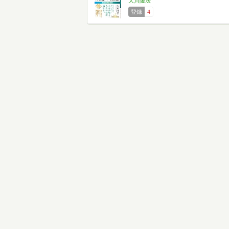
大川隆法
登録
4