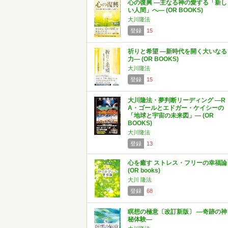
心の復興 ―主なる神の愛する「新し
い人間」へ― (OR BOOKS)
大川隆法
登録
15
祈りと希望 ―新時代を開く大いなる
力― (OR BOOKS)
大川隆法
登録
15
大川隆法・夢判断リーディング ―R
A・ゴールとエドガー・ケイシーの
「地球と宇宙の未来図」― (OR
BOOKS)
大川隆法
登録
13
心を癒す ストレス・フリーの幸福論
(OR books)
大川 隆法
登録
68
瞑想の極意〔改訂新版〕 —奇跡の神
秘体験—