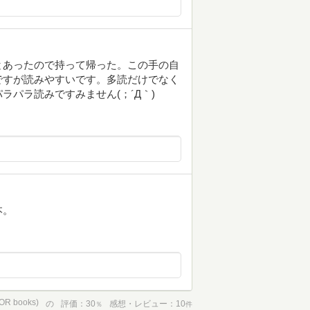
とあったので持って帰った。この手の自
ですが読みやすいです。多読だけでなく
パラ読みですみません(；´Д｀)
本。
 books)
の
評価
30
感想・レビュー
10
％
件