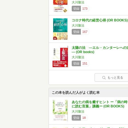
大川隆法
登録
173
コロナ時代の経営心得 (OR BOOKS)
大川隆法
登録
167
太陽の法 ―エル・カンターレへの
― (OR books)
大川隆法
登録
151
もっと見る
この本を読んだ人がよく読む本
あなたの病を癒すヒント ー「病の時
に読む言葉」講義ー (OR BOOKS)
大川隆法
登録
18