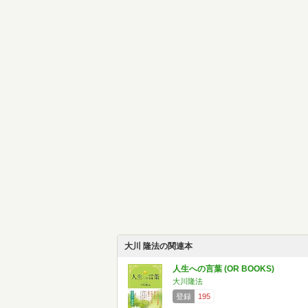
大川 隆法の関連本
人生への言葉 (OR BOOKS)
大川隆法
登録
195