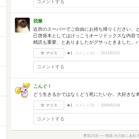
我輩
近所のスーパーでご自由にお持ち帰りください、
己啓発本としてはけっこうオーソドックスな内容
精読も重要、とありましたがグサっときました。パラ
ナイス
★1
コメント(
0
)
2012/02/12
こんぐ！
どう生きるかではなくどう死にたいか。大好きな
ナイス
★1
コメント(
0
)
2009/02/18
勇気の法――熱血 火の如くあれ (OR