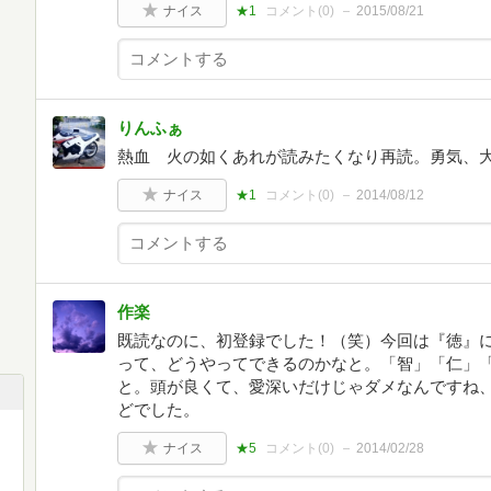
ナイス
★1
コメント(
0
)
2015/08/21
りんふぁ
熱血 火の如くあれが読みたくなり再読。勇気、
ナイス
★1
コメント(
0
)
2014/08/12
作楽
既読なのに、初登録でした！（笑）今回は『徳』
って、どうやってできるのかなと。「智」「仁」
と。頭が良くて、愛深いだけじゃダメなんですね
どでした。
ナイス
★5
コメント(
0
)
2014/02/28