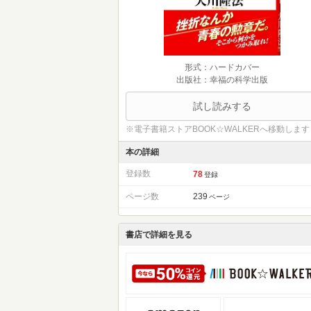
形式：ハードカバー
出版社：幸福の科学出版
試し読みする
※電子書籍ストアBOOK☆WALKERへ移動します
本の詳細
登録数
78
登録
ページ数
239
ページ
書店で詳細を見る