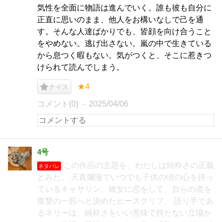
気性を全面に物語は進んでいく。誰も彼も自分に
正直に思いのまま、他人をお構いなしで己を通
す。そんな人達ばかりでも、皆顔を向け合うこと
をやめない。逃げ出さない。嵐の中で生きている
から息つく暇もない。気がつくと、そこに惹きつ
けられて読んでしまう。
★4
ナイス
コメント(0)
2025/04/06
4号
この作品の主題を、わたしは純粋さの正義
ネタバレ
とみた。 天真爛漫でいつでも子供の頃の心を持っ
ているキャサリン。彼女に恋をして、自らの道を
復讐の一筋へと決めたヒースクリフ。 語り手であ
るネリーは、純粋さをいい意味で持たない立場か