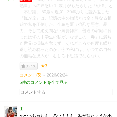
熱量」への戸惑い 1. 歳月がもたらした「戦慄」と
「不思議」 50歳を過ぎ、30年ぶりに読み返した
『嵐が丘』は、記憶の中の物語とは全く異なる相
貌で私を圧倒した。全編を覆う強烈な悪意、暴
力、そして絶え間ない罵詈雑言。普通の家庭に育
ったはずの中学生の私が、なぜこの「毒」に満ち
た世界に抵抗も覚えず、それどころか何度も繰り
返し読み耽ったのか。今の私には、かつての自分
の無垢な没入が、むしろ不思議でならない。
★3
ナイス
コメント(5)
2026/02/24
5件のコメントを全て見る
由
め〜っちゃおもしろい！！もし私が似たような小