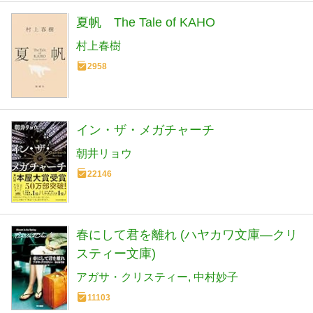
夏帆 The Tale of KAHO
村上春樹
2958
イン・ザ・メガチャーチ
朝井リョウ
22146
春にして君を離れ (ハヤカワ文庫―クリ
スティー文庫)
アガサ・クリスティー
中村妙子
11103