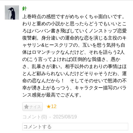
針
上巻時点の感想ですがめちゃくちゃ面白いです。
わりと重めの小説かと思ったらどうでもいいとこ
ろはバンバン書き飛ばしていくノンストップ恋愛
復讐劇。身分違いの運命的な恋を演じる主役のキ
ャサリン&ヒースクリフの、互いを想う気持ち自
体はロマンチックなんだけど、それを語らう2人
の(こう言ってよければ)圧倒的な我儘さ、愚か
さ、乱暴さが凄い。相手以外のまわりの事情はほ
とんど顧みられないんだけどそりゃそうだわ、運
命の恋なんだから！ そしてそのせいで怒涛の不
幸が湧き上がるっつう、キャラクター描写のバラ
ンス感覚が最高でござんす。
★12
ナイス
コメント(0)
2025/08/19