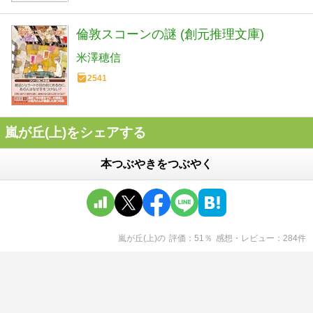
倫敦スコーンの謎 (創元推理文庫)
米澤穂信
2541
嵐が丘(上)をシェアする
本つぶやきをつぶやく
嵐が丘(上)
の
評価
51
％
感想・レビュー
284
件