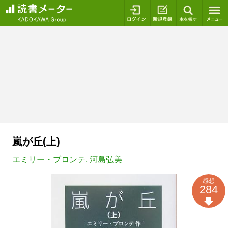
ログイン
新規登録
本を探
嵐が丘(上)
エミリー・ブロンテ
,
河島弘美
感想
284