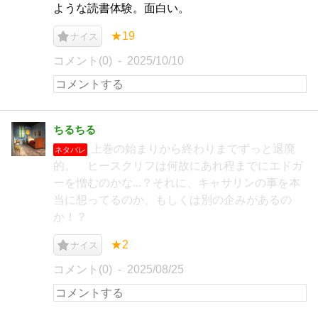
ような読書体験。面白い。
★19
ナイス
コメント(0)
2025/10/10
ちるちる
上巻の始まりから終わりまでずっと退廃
ネタバレ
的。 ヒースクリフは何故にあれ程までにエドガ
ーを憎むのかな...？それに、キャサリンの事を本
当に想ってるのか、もしくは別の企みがあるの
か！？
★2
ナイス
コメント(0)
2025/08/25