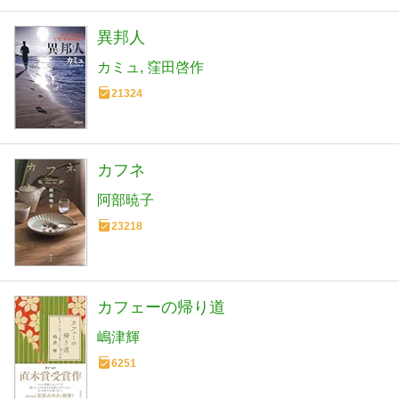
異邦人
カミュ
窪田啓作
21324
カフネ
阿部暁子
23218
カフェーの帰り道
嶋津輝
6251