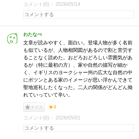
コメント(0)
2026/05/14
わたなべ
文章が読みやすく、面白い。登場人物が多く名前
も似ているが、人物相関図があるので割と苦労す
ることなく読めた。おどろおどろしい雰囲気があ
るが（特に最初の方）、家や自然の描写が細か
く、イギリスのヨークシャー州の広大な自然の中
にポツンとある家のイメージが思い浮かんできて
聖地巡礼したくなった。二人の関係がどんどん拗
れていっていて辛い。
★4
ナイス
コメント(0)
2026/05/01