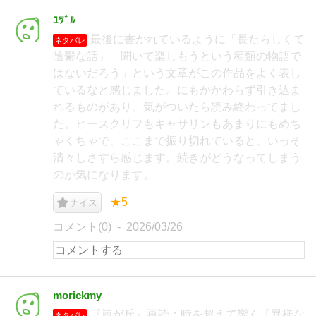
ﾕﾂﾞﾙ
最後に書かれているように「長たらしくて
ネタバレ
陰鬱な話」「聞いて楽しもうという種類の物語で
はないだろう」という文章がこの作品をよく表し
ているなと感じました。にもかかわらず引き込ま
れるものがあり、気がついたら読み終わってまし
た。ヒースクリフもキャサリンもあまりにもめち
ゃくちゃで、ここまで振り切れていると、いっそ
清々しさすら感じます。続きがどうなってしまう
のか気になります。
★5
ナイス
コメント(0)
2026/03/26
morickmy
『嵐が丘』再読：時を超えて響く「異様な
ネタバレ