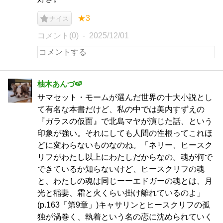
★3
ナイス
コメント(0)
2025/12/01
柚木あんづ🍉
サマセット・モームが選んだ世界の十大小説とし
て有名な本書だけど、私の中では美内すずえの
『ガラスの仮面』で北島マヤが演じた話、という
印象が強い。それにしても人間の性根ってこれほ
どに変わらないものなのね。「ネリー、ヒースク
リフがわたし以上にわたしだからなの。魂が何で
できているか知らないけど、ヒースクリフの魂
と、わたしの魂は同じーーエドガーの魂とは、月
光と稲妻、霜と火くらい掛け離れているのよ」
(p.163「第9章」)キャサリンとヒースクリフの孤
独が渦巻く、執着という名の恋に沈められていく