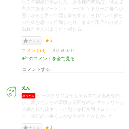
らこの物語に干渉した。ある種の成熟だ。例えば
主人であるアートンショーやヒンドリーに都合が
悪いからと言って隠し事をする。それでいて彼ら
のためを思って行動したり、まるで現代の欺瞞に
溢れた大人のようだと感じる。
★6
ナイス
コメント(8)
2025/03/07
8件のコメントを全て見る
えん
ヒースクリフはそもそも本性がああなの
ネタバレ
か、幼少期からの環境が要因なのか キャサリンが
求婚された後ネリーに思いを打ち明けるシーン
で、物語の上手くいかなさがもどかしかった
★3
ナイス