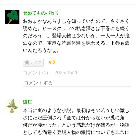
せめてものパセリ
おおまかなあらすじを知っていたので、さくさく
読めた。ヒースクリフの執念深さは下巻にも続く
のだろう…。登場人物は少ないが、一人一人が強
烈なので、重厚な読書体験を味わえる。下巻も濃
いんだろうなぁ。
★3
ナイス
コメント(0)
2025/05/26
隠居
本当に嵐のような小説。最初はその若々しい激し
さにただ圧倒され「全ては分からないが兎に角、
何だか凄かった」という感想だけが残るが、物語
としても渦巻く登場人物の激情についても非常に