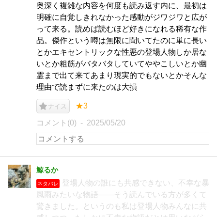
奥深く複雑な内容を何度も読み返す内に、最初は
明確に自覚しきれなかった感動がジワジワと広が
って来る。読めば読むほど好きになれる稀有な作
品。傑作という噂は無限に聞いてたのに単に長い
とかエキセントリックな性悪の登場人物しか居な
いとか粗筋がバタバタしていてややこしいとか幽
霊まで出て来てあまり現実的でもないとかそんな
理由で読まずに来たのは大損
★3
ナイス
コメント(0)
2025/05/20
鯨るか
登場人物の誰にも共感できない、不幸な暴
ネタバレ
風雨みたいな物語――そう読んでいる方が多くて
驚きました。というのも私は登場人物みんなに共