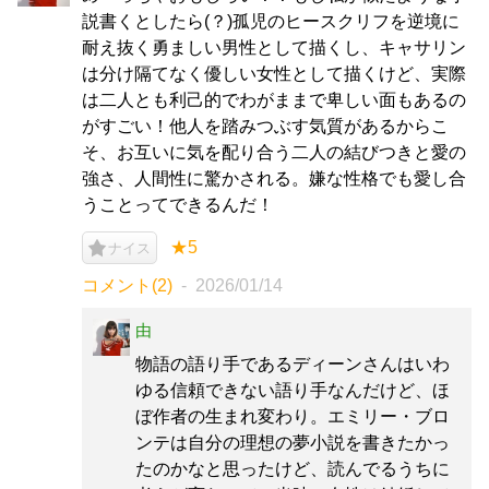
説書くとしたら(？)孤児のヒースクリフを逆境に
耐え抜く勇ましい男性として描くし、キャサリン
は分け隔てなく優しい女性として描くけど、実際
は二人とも利己的でわがままで卑しい面もあるの
がすごい！他人を踏みつぶす気質があるからこ
そ、お互いに気を配り合う二人の結びつきと愛の
強さ、人間性に驚かされる。嫌な性格でも愛し合
うことってできるんだ！
★5
ナイス
コメント(2)
2026/01/14
由
物語の語り手であるディーンさんはいわ
ゆる信頼できない語り手なんだけど、ほ
ぼ作者の生まれ変わり。エミリー・ブロ
ンテは自分の理想の夢小説を書きたかっ
たのかなと思ったけど、読んでるうちに