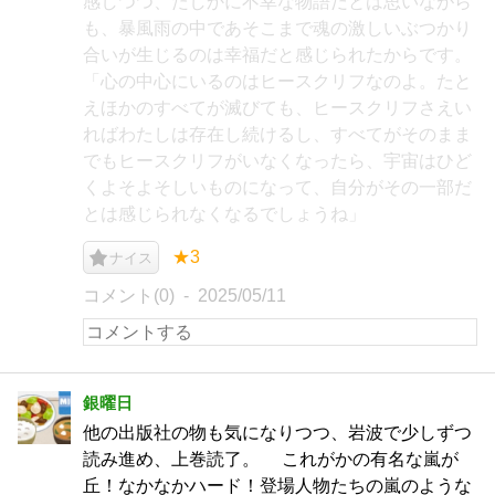
感しつつ、たしかに不幸な物語だとは思いながら
も、暴風雨の中であそこまで魂の激しいぶつかり
合いが生じるのは幸福だと感じられたからです。
「心の中心にいるのはヒースクリフなのよ。たと
えほかのすべてが滅びても、ヒースクリフさえい
ればわたしは存在し続けるし、すべてがそのまま
でもヒースクリフがいなくなったら、宇宙はひど
くよそよそしいものになって、自分がその一部だ
とは感じられなくなるでしょうね」
★3
ナイス
コメント(0)
2025/05/11
銀曜日
他の出版社の物も気になりつつ、岩波で少しずつ
読み進め、上巻読了。 これがかの有名な嵐が
丘！なかなかハード！登場人物たちの嵐のような