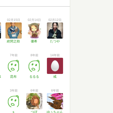
02月15日
02月14日
02月12日
絶間之助
優希
たつや
7年前
8年前
14年前
1
昆布
るるる
戒
3年前
6年前
6年前
s
つぼ
ゆぅちゃん