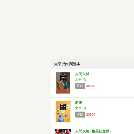
太宰 治の関連本
人間失格
太宰 治
登録
38846
斜陽
太宰 治
登録
20324
人間失格 (集英社文庫)