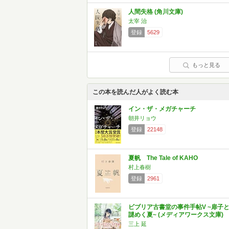
人間失格 (角川文庫)
太宰 治
登録
5629
もっと見る
この本を読んだ人がよく読む本
イン・ザ・メガチャーチ
朝井リョウ
登録
22148
夏帆 The Tale of KAHO
村上春樹
登録
2961
ビブリア古書堂の事件手帖V ~扉子
謎めく夏~ (メディアワークス文庫)
三上 延