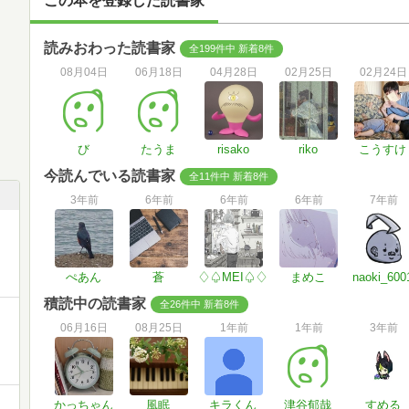
この本を登録した読書家
読みおわった読書家
全199件中 新着8件
08月04日
06月18日
04月28日
02月25日
02月24日
び
たうま
risako
riko
こうすけ
今読んでいる読書家
全11件中 新着8件
3年前
6年前
6年前
6年前
7年前
ぺあん
蒼
♢♤MEI♤♢
まめこ
naoki_600
積読中の読書家
全26件中 新着8件
06月16日
08月25日
1年前
1年前
3年前
かっちゃん
風眠
キラくん
津谷郁哉
すめる