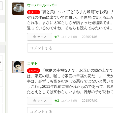
ウーパールーパー
“愛と美について”と“ろまん燈籠”がお気
ネタバレ
ぞれの作品に出ていて面白い。全体的に笑える話
られる。まさに太宰らしさが詰まった短編集です
違っているのですね。そちらも読んでみたいです
ナイス
★7
コメント(
0
)
2020/01/05
コモヒ
「家庭の幸福なんて、お互いの嘘の上で
ネタバレ
は、家庭の敵。嘘こそ家庭の幸福の花だ、」「天
事は、必ずしも富をむさぼる悪行ではないと思い
しこれは2011年以前に書かれたものであって、
たとえとしては変わらないよね。乳母の子が訪ね
ナイス
★2
コメント(
0
)
2018/07/01