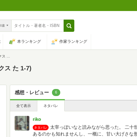
n和書
は
本ランキング
作家ランキング
-7)
 た 1-7)
感想・レビュー
6
全て表示
ネタバレ
riko
太宰っぽいなと読みながら思った。 二十
ネタバレ
あるのかも知れませんし、一概に、甘い大げさな