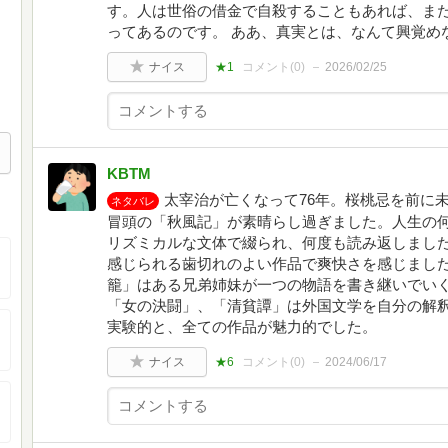
す。人は世俗の借金で自殺することもあれば、ま
ってあるのです。 ああ、真実とは、なんて興覚め
ナイス
★1
コメント(
0
)
2026/02/25
KBTM
太宰治が亡くなって76年。桜桃忌を前に
ネタバレ
冒頭の「秋風記」が素晴らし過ぎました。人生の
リズミカルな文体で綴られ、何度も読み返しまし
感じられる歯切れのよい作品で爽快さを感じまし
籠」はある兄弟姉妹が一つの物語を書き継いでい
「女の決闘」、「清貧譚」は外国文学を自分の解
実験的と、全ての作品が魅力的でした。
ナイス
★6
コメント(
0
)
2024/06/17