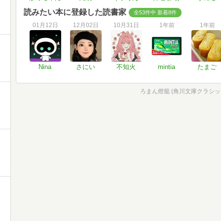
読みたい本に登録した読書家
全53件中 新着8件
01月12日
12月02日
10月31日
1年前
1年前
Nina
さにい
不知火
mintia
たまご
ろまん燈籠 (角川文庫クラシックス