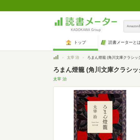
Amazo
トップ
読書メーターと
トップ
太宰 治
ろまん燈籠 (角川文庫クラシックス た 1
ろまん燈籠 (角川文庫クラシックス
太宰 治