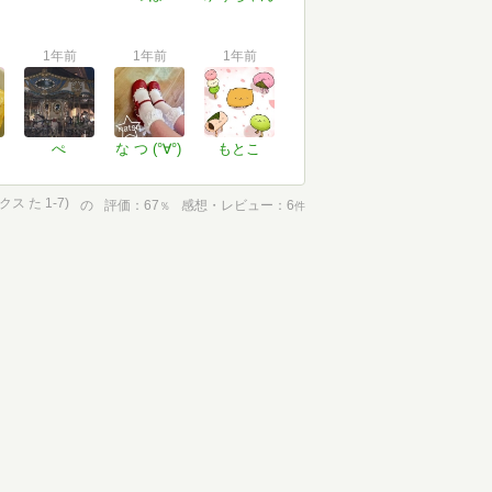
1年前
1年前
1年前
ぺ
な つ (°∀°)
もとこ
 た 1-7)
の
評価
67
感想・レビュー
6
％
件