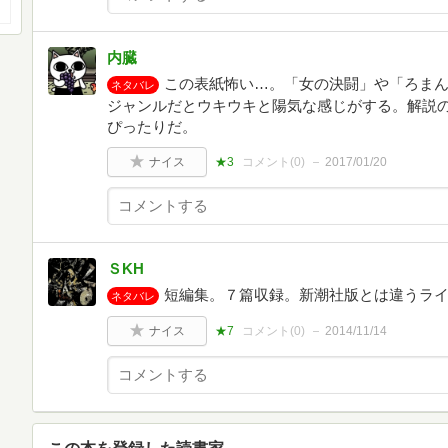
内臓
この表紙怖い…。「女の決闘」や「ろま
ネタバレ
ジャンルだとウキウキと陽気な感じがする。解説
ぴったりだ。
ナイス
★3
コメント(
0
)
2017/01/20
ＳKH
短編集。７篇収録。新潮社版とは違うライ
ネタバレ
ナイス
★7
コメント(
0
)
2014/11/14