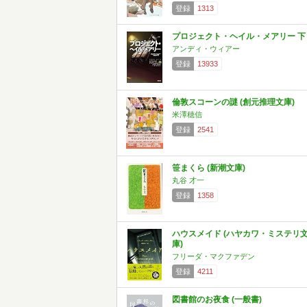
登録
1313
プロジェクト・ヘイル・メアリー 下
アンディ・ウィアー
登録
13933
倫敦スコーンの謎 (創元推理文庫)
米澤穂信
登録
2541
笹まくら (新潮文庫)
丸谷 才一
登録
1358
ハウスメイド (ハヤカワ・ミステリ
庫)
フリーダ・マクファデン
登録
4211
図書館のお夜食 (一般書)