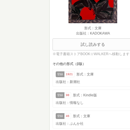
形式：文庫
出版社：KADOKAWA
試し読みする
※電子書籍ストアBOOK☆WALKERへ移動します
その他の形式（β版）
形式：文庫
登録
1921
出版社：新潮社
形式：Kindle版
登録
98
出版社：情報なし
形式：文庫
登録
46
出版社：ぶんか社