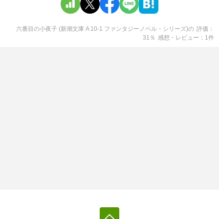
六番目の小夜子 (新潮文庫 A 10-1 ファンタジーノベル・シリーズ)
の
評価
31
％
感想・レビュー
1
件