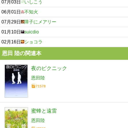
07月03日
いしこう
06月01日
不知火
07月29日
障子にメアリー
01月10日
suicdio
02月16日
ショコラ
恩田 陸の関連本
夜のピクニック
恩田陸
71578
蜜蜂と遠雷
恩田陸