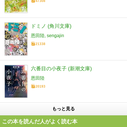
47308
ドミノ (角川文庫)
恩田陸
sengajin
21338
六番目の小夜子 (新潮文庫)
恩田陸
20193
もっと見る
この本を読んだ人がよく読む本