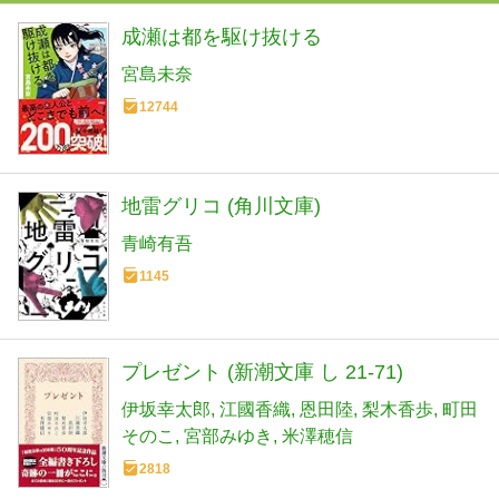
成瀬は都を駆け抜ける
宮島未奈
12744
地雷グリコ (角川文庫)
青崎有吾
1145
プレゼント (新潮文庫 し 21-71)
伊坂幸太郎
江國香織
恩田陸
梨木香歩
町田
そのこ
宮部みゆき
米澤穂信
2818