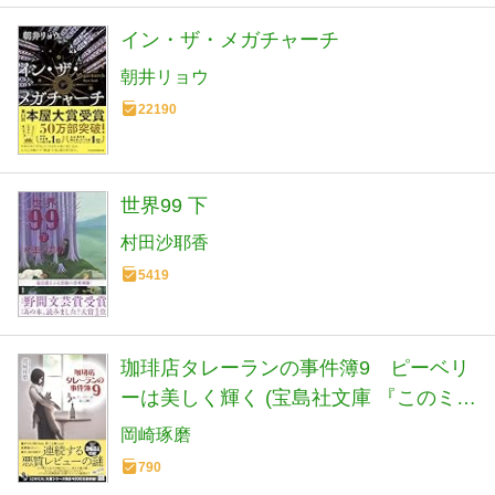
イン・ザ・メガチャーチ
朝井リョウ
22190
世界99 下
村田沙耶香
5419
珈琲店タレーランの事件簿9 ピーベリ
ーは美しく輝く (宝島社文庫 『このミ
ス』大賞シリーズ)
岡崎琢磨
790