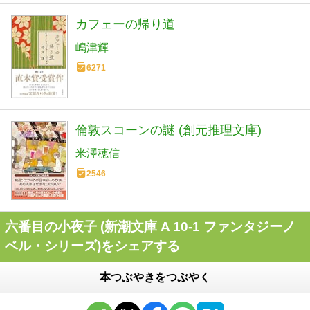
カフェーの帰り道
嶋津輝
6271
倫敦スコーンの謎 (創元推理文庫)
米澤穂信
2546
六番目の小夜子 (新潮文庫 A 10-1 ファンタジーノ
ベル・シリーズ)をシェアする
本つぶやきをつぶやく