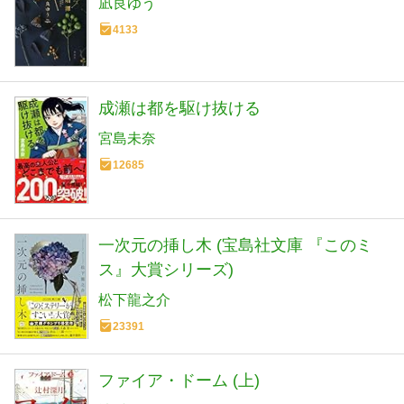
凪良ゆう
4133
成瀬は都を駆け抜ける
宮島未奈
12685
一次元の挿し木 (宝島社文庫 『このミ
ス』大賞シリーズ)
松下龍之介
23391
ファイア・ドーム (上)