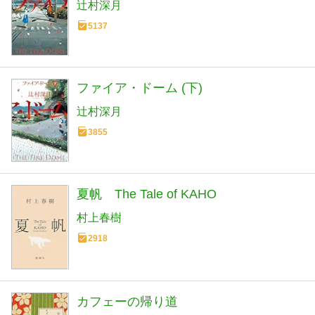
辻村深月
5137
ファイア・ドーム (下)
辻村深月
3855
夏帆 The Tale of KAHO
村上春樹
2918
カフェーの帰り道