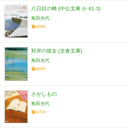
八日目の蝉 (中公文庫 か 61-3)
角田光代
28384
対岸の彼女 (文春文庫)
角田光代
22503
さがしもの
角田光代
12733