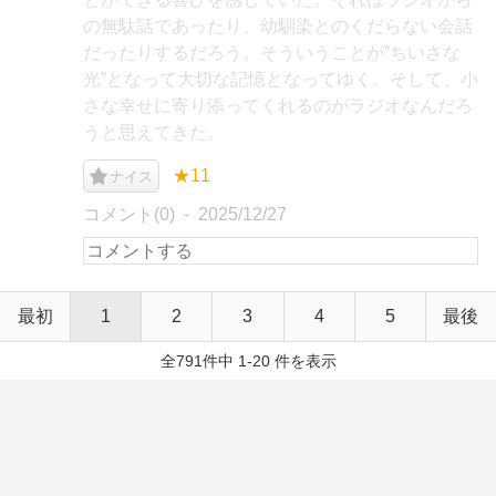
の無駄話であったり、幼馴染とのくだらない会話
だったりするだろう。そういうことが”ちいさな
光”となって大切な記憶となってゆく。そして、小
さな幸せに寄り添ってくれるのがラジオなんだろ
うと思えてきた。
★11
ナイス
コメント(0)
2025/12/27
最初
1
2
3
4
5
最後
全791件中 1-20 件を表示