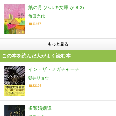
紙の月 (ハルキ文庫 か 8-2)
角田光代
11467
もっと見る
この本を読んだ人がよく読む本
イン・ザ・メガチャーチ
朝井リョウ
22103
多類婚姻譚