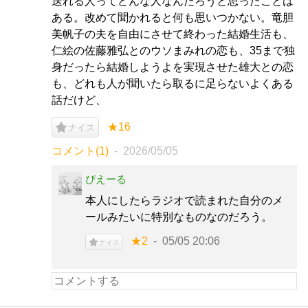
送れる人ってどんな人なんだろうと思ったことは
ある。改めて聞かれると何も思いつかない。竜胆
美帆子の夫を自由にさせて終わった結婚生活も、
仁絵の佐藤雅弘とのウソまみれの恋も、35まで独
身だったら結婚しようよを実現させた雄大との恋
も、どれも人が聞いたら取るに足らないよくある
話だけど、
★16
ナイス
コメント(1)
2026/05/05
ぴえーる
本人にしたらラジオで読まれた自分のメ
ールみたいに特別なものなのだろう。
★2
05/05 20:06
ナイス