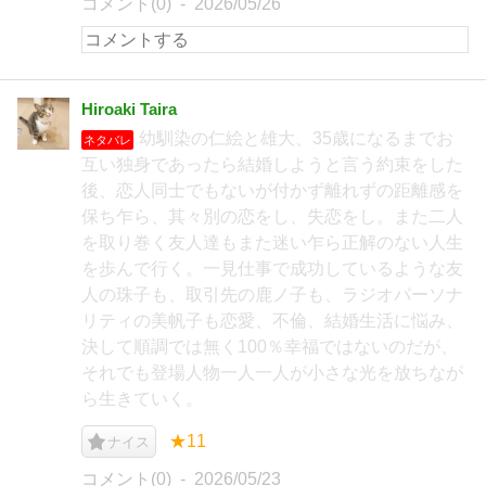
コメント(0)
2026/05/26
Hiroaki Taira
幼馴染の仁絵と雄大、35歳になるまでお
ネタバレ
互い独身であったら結婚しようと言う約束をした
後、恋人同士でもないが付かず離れずの距離感を
保ち乍ら、其々別の恋をし、失恋をし。また二人
を取り巻く友人達もまた迷い乍ら正解のない人生
を歩んで行く。一見仕事で成功しているような友
人の珠子も、取引先の鹿ノ子も、ラジオパーソナ
リティの美帆子も恋愛、不倫、結婚生活に悩み、
決して順調では無く100％幸福ではないのだが、
それでも登場人物一人一人が小さな光を放ちなが
ら生きていく。
★11
ナイス
コメント(0)
2026/05/23