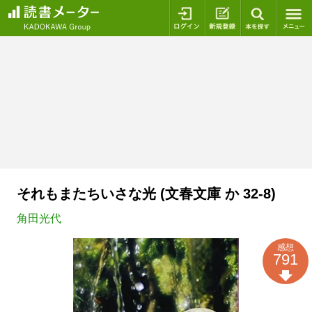
ログイン
新規登録
本を探
それもまたちいさな光 (文春文庫 か 32-8)
角田光代
感想
791