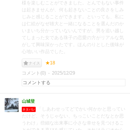
様を楽しむことができました。とんでもない事件
は起きませんが、何も起きないことの良さをしみ
じみと感じることができます。といっても、私に
は仁絵がなぜ雄大と一緒になることを選んだのか
いまいち分かっていないんですが。男を追い越し
てしまった女である珠子の恋愛の方がリアルな気
がして興味深かったです。ほんのりとした後味が
心地いい作品でした。
★18
ナイス
コメント(0)
2025/12/29
山城登
「しあわせってどでかい何かかと思ってい
ネタバレ
たけど、そうじゃない、ちっこいことだなとか思
うわけ」些細な出来事に小さな幸せを見つけるこ
とができる喜びを感じていた。それはラジオから