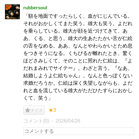
rubbersoul
「額を地面ですったらしく、血がにじんでいる。
それがおかしくてまた笑う。雄大も笑う。よだれ
を垂らしている。雄大が顔を近づけてきて、あ
あ、くる、と思う。雄大の生あたたかい舌が仁絵
の舌をなめる。ああ、なんとやわらかいとため息
をつきそうになる。くちびるが離れたとき、驚く
ほどさみしくて、そのことに照れた仁絵は、『よ
だれまみれでサイテー』。わざと言う。『なあ、
結婚しようよ仁絵ちゃん』。なんと色っぽくない
求婚だろうか。仁絵は深く失望しながらも、よだ
れと血を流している雄大がただひたすらにおかし
くて、笑う」
★3
ナイス
コメント(0)
2026/04/26