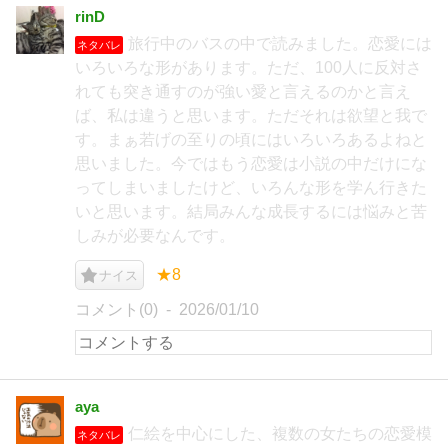
rinD
旅行中のバスの中で読みました。恋愛には
ネタバレ
いろいろな形があります。ただ、100人に反対さ
れても突き通すのが強い愛と言えるのかと言え
ば、私は違うと思います。ただそれは欲望と我で
す。まぁ若げの至りの頃にはいろいろあるよねと
思いました。今ではもう恋愛は小説の中だけにな
ってしまいましたけど、いろんな形を学ん行きた
いと思います。結局みんな成長するには悩みと苦
しみが必要なんです。
★8
ナイス
コメント(0)
2026/01/10
aya
仁絵を中心にした、複数の女たちの恋愛模
ネタバレ