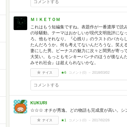
ＭＩＫＥＴＯＭ
これはもう短編集ですね。表題作が一番濃厚で読
の珍騒動。テーマはおかしいが現代文明批評にな
ろ。他もそれなり。『心残り』のラストのバカら
たんだろうか。何も考えてないんだろうな。笑え
妻にした男。ビーナスの魅力に次々と間男が寄っ
大笑い。もっともモンキーパンチのほうが後なん
みそれ社会』は超えられないかな。
ナイス
★6
コメント(
0
)
2018/03/02
KUKURI
☆☆☆ オチが秀逸。どの物語も完成度が高い。シ
ナイス
★1
コメント(
0
)
2017/02/26