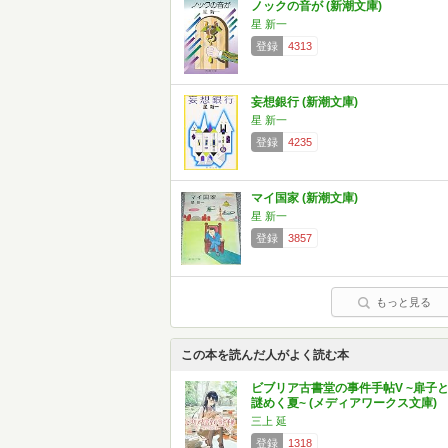
ノックの音が (新潮文庫)
星 新一
登録
4313
妄想銀行 (新潮文庫)
星 新一
登録
4235
マイ国家 (新潮文庫)
星 新一
登録
3857
もっと見る
この本を読んだ人がよく読む本
ビブリア古書堂の事件手帖V ~扉子
謎めく夏~ (メディアワークス文庫)
三上 延
登録
1318