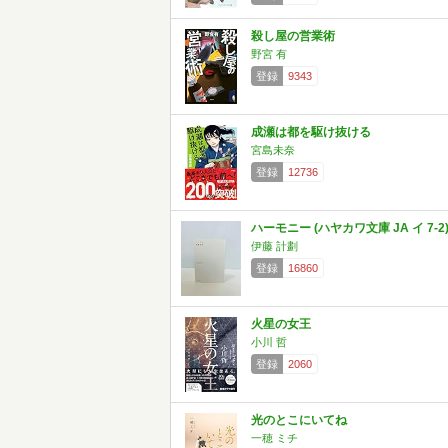
殺し屋の営業術
野宮 有
登録
9343
成瀬は都を駆け抜ける
宮島未奈
登録
12736
ハーモニー (ハヤカワ文庫 JA イ 7-2
伊藤 計劃
登録
16860
火星の女王
小川 哲
登録
2060
光のとこにいてね
一穂 ミチ