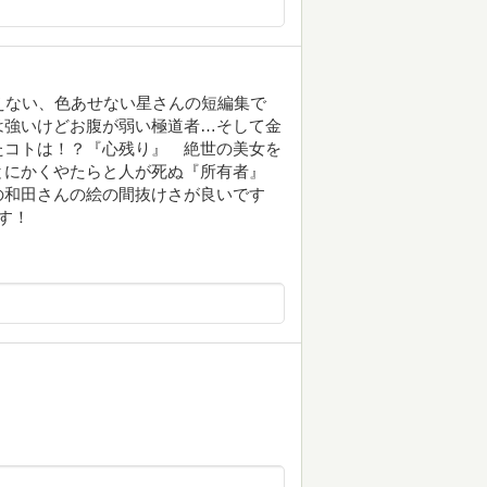
えない、色あせない星さんの短編集で
は強いけどお腹が弱い極道者…そして金
たコトは！？『心残り』 絶世の美女を
とにかくやたらと人が死ぬ『所有者』
の和田さんの絵の間抜けさが良いです
す！