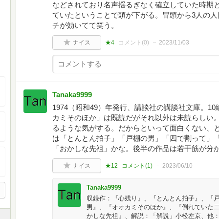
などされており名声揺るぎなく確立していた時期
ていたということで頭が下がる。冒頭から3人の人
チが効いてて笑う。
ナイス
★4
コメント(
0
)
2023/11/03
Tanaka9999
1974（昭和49）年発行、講談社の講談社文庫。
カミそのほか」は既読だがそれ以外は未読らしい
るような気がする。だからといって面白くない、
は「とんとん拍子」「戸棚の男」「四で割って」
「おかしな先祖」かな。後半の作品は若干筋が分
ナイス
★12
コメント(
1
)
2023/06/10
Tanaka9999
収録作：『心残り』、『とんとん拍子』、『
男』、『オオカミそのほか』、『倒れていた
かしな先祖』、解説：「解説」小松左京、他