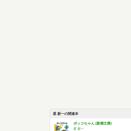
星 新一の関連本
ボッコちゃん (新潮文庫)
星 新一