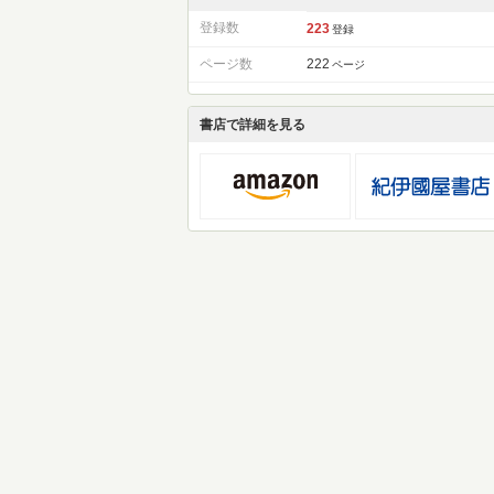
登録数
223
登録
ページ数
222
ページ
書店で詳細を見る