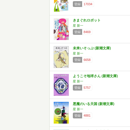
登録
17034
きまぐれロボット
星 新一
登録
8469
未来いそっぷ (新潮文庫)
星 新一
登録
6658
ようこそ地球さん (新潮文庫)
星 新一
登録
5757
悪魔のいる天国 (新潮文庫)
星 新一
登録
4881