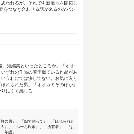
と思われるが、それでも新境地を開拓し
間をつなぎ合わせる話が来るのがパン
10編。短編集といったところか。「オオ
。いずれの作品の若干似ている作品があ
というわけでは決してない。お気に入り
「ほれられた男」「オオカミそのほか」
かりにくく感じる。
戸棚の男』、『四で割って』、『ほれられた
二人』、『ふーん現象』、『所有者』、『お
：「年譜」、