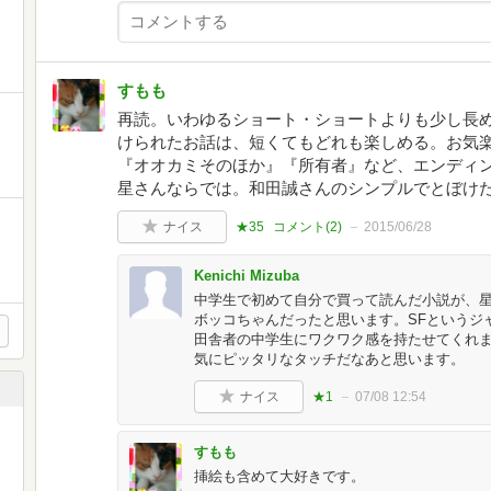
すもも
再読。いわゆるショート・ショートよりも少し長め
けられたお話は、短くてもどれも楽しめる。お気
『オオカミそのほか』『所有者』など、エンディ
星さんならでは。和田誠さんのシンプルでとぼけ
ナイス
★35
コメント(
2
)
2015/06/28
Kenichi Mizuba
中学生で初めて自分で買って読んだ小説が、
ボッコちゃんだったと思います。SFというジ
田舎者の中学生にワクワク感を持たせてくれ
気にピッタリなタッチだなあと思います。
ナイス
★1
07/08 12:54
と
すもも
挿絵も含めて大好きです。