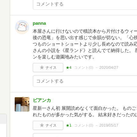
panna
本屋さんに行けないので積読本から片付けるウィー
後の恐竜」を思い出す感じで余韻が切ない。「心
つものショートショートより少し長めなので読み応
さんの小説を《星ランド》と読んでて納得した。 
ンを楽しむ遊園地みたいです。
ナイス
★4
コメント(
0
)
2020/04/27
ビアンカ
星新一さん初 展開読めなくて面白かった。 もの
れたものが多かった気がする。 結末好きだったの
ナイス
★1
コメント(
0
)
2019/05/17