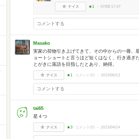
ナイス
★1
07/08 17:47
Masako
実家の荷物引き上げてきて、その中からの一冊。
ョートショートと言うほど短くはなく、行き過ぎ
とがきに落語を目指したとあり、納得。
)
ナイス
★1
コメント(
0
)
2015/06/13
tai65
星４つ
ナイス
★3
コメント(
0
)
2015/04/14