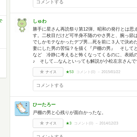
しゅわ
で
勝手に星さん再読祭り第12弾。昭和の発行とは思
す。二枚目だけど可半身不随のやさ男と、腕っ節
でしかモテなかったデブ男…死を前に３人で決め
妻にした男の苦悩？を描く『戸棚の男』 そして
など 冷静に考えると怖くなってくるのに、表紙
♪ そして…なんといっても解説が小松左京さんで
ナイス
★53
コメント(
0
)
2015/01/22
ひーたろー
戸棚の男と心残りが面白かったな。
ナイス
★3
コメント(
0
)
2014/12/23