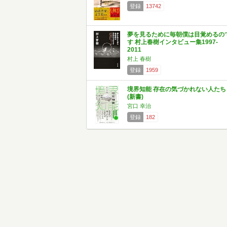
登録
13742
夢を見るために毎朝僕は目覚めるの
す 村上春樹インタビュー集1997-
2011
村上 春樹
登録
1959
境界知能 存在の気づかれない人たち
(新書)
宮口 幸治
登録
182