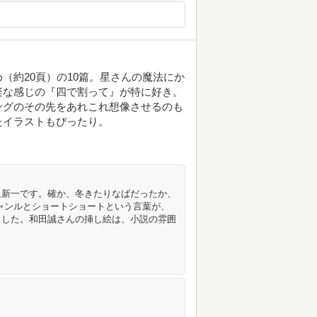
（約20頁）の10篇。星さんの魔法にか
楽な感じの『四で割って』が特に好き。
ングのその先をあれこれ想像させるのも
たイラストもぴったり。
星新一です。確か、冬きたりなばだったか、
ャンルとショートショートという言葉が、
ました。和田誠さんの挿し絵は、小説の雰囲