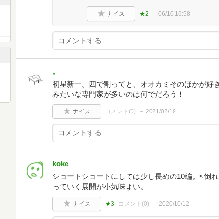
ナイス
★2
06/10 16:58
。
初星新一。四で割ってと、オオカミそのほかが好き
みたいな専門家が多いのは何でだろう！
ナイス
コメント(
0
)
2021/02/19
koke
ショートショートにしては少し長めの10編。<倒
っていく展開が小気味よい。
ナイス
★3
コメント(
0
)
2020/10/12