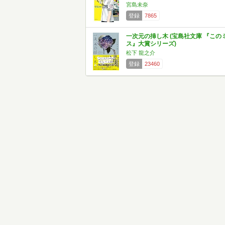
宮島未奈
登録
7865
一次元の挿し木 (宝島社文庫 『この
ス』大賞シリーズ)
松下 龍之介
登録
23460