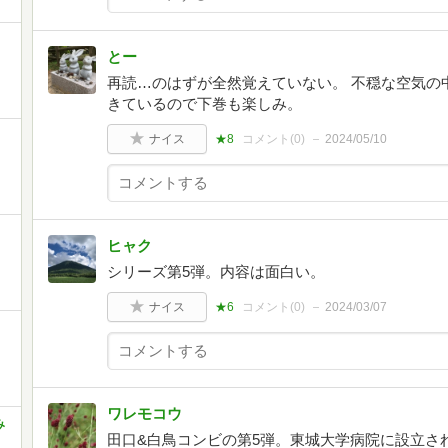
とー
再読…のはずが全然覚えていない。 不穏な空気の
きているので下巻も楽しみ。
ナイス
★8
コメント(
0
)
2024/05/10
ヒャク
シリーズ第5弾。内容は面白い。
ナイス
★6
コメント(
0
)
2024/03/07
ワレモコウ
み
田口&白鳥コンビの第5弾。東城大学病院に設立さ