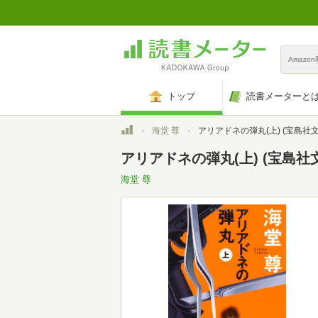
Amazo
トップ
読書メーターと
トップ
海堂 尊
アリアドネの弾丸(上) (宝島社文庫 『このミス』大賞シリ
アリアドネの弾丸(上) (宝島
海堂 尊