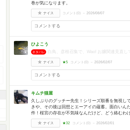
巻が気になります。
ナイス
コメント(
0
)
2026/08/07
ひよこう
白鳥、彦根召集で、Wao! お嬢関連見直
ネタバレ
ナイス
★5
コメント(
0
)
2026/02/07
キムチ猫屋
久しぶりのグッチー先生！シリーズ順番を無視し
きや、その後は回想とエーアイの蘊蓄。面白いん
件！桜宮の存在が不気味なんだけど、どう絡むわ
ナイス
★32
コメント(
0
)
2026/02/01