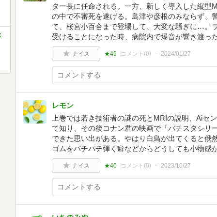
ター長に任命される。一方、新しく導入した縦型M
の中で不審死を遂げる。島津や彦根のみならず、
て、桜宮小百合まで登場して、大変な騒ぎに…。
ミ
受けることになった時、病院内で爆音が響き渡っ
ナイス
★45
コメント(
0
)
2024/01/27
レモン
上巻では若き技術者の謎の死とMRIの説明、Aiセ
て知り、その後コナン君の映画で「バチスタシリ
できた思い出がある。やはり白鳥が出てくると俄
ゴムをパチパチ弾く癖などからどうしても小物感
ナイス
★40
コメント(
0
)
2023/10/27