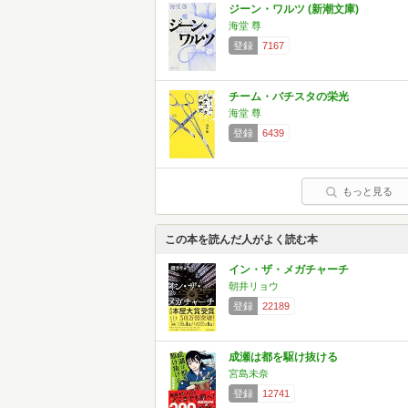
ジーン・ワルツ (新潮文庫)
海堂 尊
登録
7167
チーム・バチスタの栄光
海堂 尊
登録
6439
もっと見る
この本を読んだ人がよく読む本
イン・ザ・メガチャーチ
朝井リョウ
登録
22189
成瀬は都を駆け抜ける
宮島未奈
登録
12741