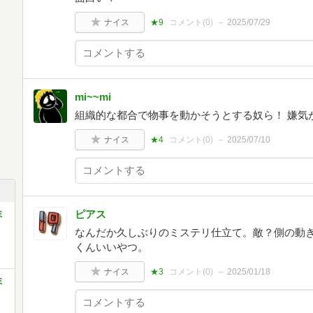
ナイス
★9
コメント(
0
)
2025/07/29
mi~~mi
組織的な都合で物事を動かそうとする奴ら！ 嫌気
ナイス
★4
コメント(
0
)
2025/07/10
ピアス
ミ
なんだか久しぶりのミステリ仕立て。敵？側の動
くんいいやつ。
ナイス
★3
コメント(
0
)
2025/01/18
ミ