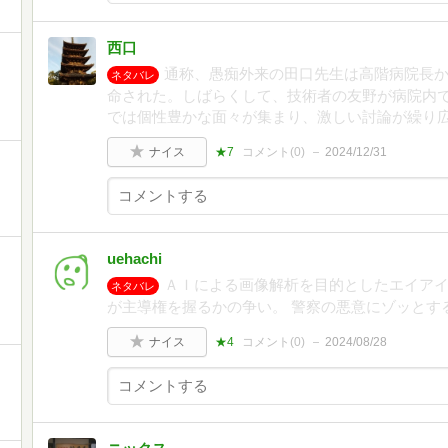
西口
通称、愚痴外来の田口先生は高階病院長
ネタバレ
命された。しばらくして、技術者の友野が病院内
では個性豊かな面々が集まり、激しい討論が繰り
ナイス
★7
コメント(
0
)
2024/12/31
uehachi
ＡＩによる画像解析を目的としたエイア
ネタバレ
が主導権を握るかの争い。 警察の悪意にゾッとす
ナイス
★4
コメント(
0
)
2024/08/28