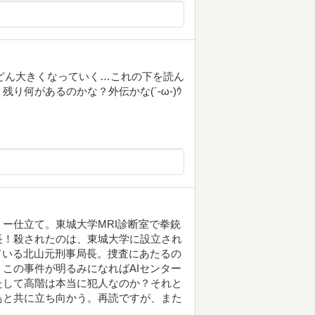
んどん大きくなっていく…これの下を読ん
何があるのかな？外伝かな(´-ω-)ｳ
ー仕立て。東城大学MRI診断室で拳銃
長！殺されたのは、東城大学に設立され
ている北山元刑事局長。捜査にあたるの
この事件が明るみになればAIセンター
たして高階は本当に犯人なのか？それと
鳥と共に立ち向かう。再読ですが、また