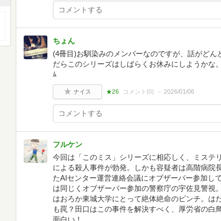
ちょん
(4冊目)お馴染みのメンバーなのですが、話がど
だらこのシリーズはしばらくお休みにしようかな。残り
ﾑ
ナイス
★26
コメント(
0
)
2026/01/06
フルケン
今回は「このミス」シリーズに相応しく、ミステリ
による殺人事件が勃発。しかも容疑者は高階病院
たAIセンター運営連絡会議にオブザーバー参加し
は同じくオブザーバー参加の警察庁の宇佐見警視。
はおろか東城大学にとって絶体絶命のピンチ。は
も罠？田口はこの事件を解決すべく、厚労省の白
面白い！