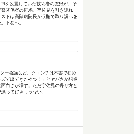
RIを設置していた技術者の友野が、そ
警察関係者の斑鳩、宇佐見を引き連れ
ラストは高階病院長が収賄で取り調べを
た。下巻へ。
ンター会議など。クエンチは本書で初め
ーズで出てきたやつ！」とヤバさが想像
然面白さが増す。ただ宇佐見の喋り方と
が漂って好きじゃない。