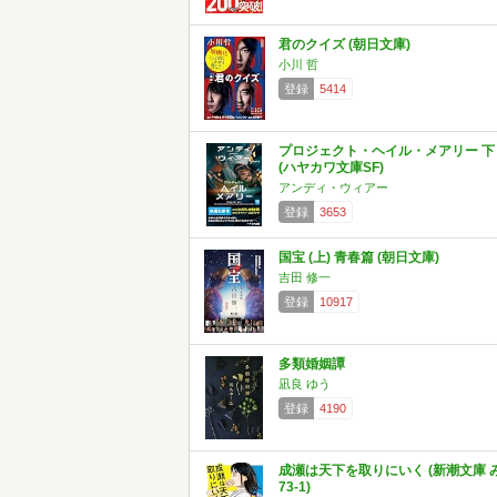
君のクイズ (朝日文庫)
小川 哲
登録
5414
プロジェクト・ヘイル・メアリー 下
(ハヤカワ文庫SF)
アンディ・ウィアー
登録
3653
国宝 (上) 青春篇 (朝日文庫)
吉田 修一
登録
10917
多類婚姻譚
凪良 ゆう
登録
4190
成瀬は天下を取りにいく (新潮文庫 
73-1)