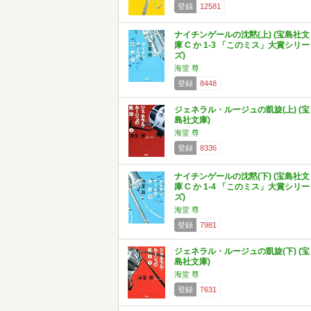
登録
12581
ナイチンゲールの沈黙(上) (宝島社文
庫 C か 1-3 「このミス」大賞シリー
ズ)
海堂 尊
登録
8448
ジェネラル・ルージュの凱旋(上) (宝
島社文庫)
海堂 尊
登録
8336
ナイチンゲールの沈黙(下) (宝島社文
庫 C か 1-4 「このミス」大賞シリー
ズ)
海堂 尊
登録
7981
ジェネラル・ルージュの凱旋(下) (宝
島社文庫)
海堂 尊
登録
7631