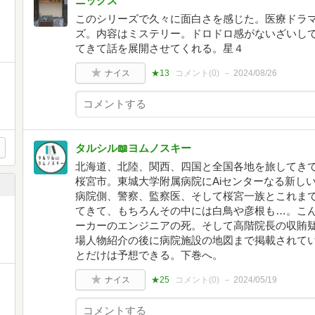
ニックス
このシリーズで久々に面白さを感じた。医療ドラ
ズ。内容はミステリー。ドロドロ感がないざいし
てきて話を展開させてくれる。星４
ナイス
★13
コメント(
0
)
2024/08/26
タルシル📖ヨムノスキー
北海道、北陸、関西、四国と全国各地を旅してき
桜宮市。東城大学附属病院にAiセンターなる新し
病院側、警察、監察医、そして桜宮一族とこれま
てきて、もちろんその中には白鳥や彦根も…。こ
ーカーのエンジニアの死。そして高階院長の収賄
場人物紹介の後に病院施設の地図まで掲載されて
とだけは予想できる。下巻へ。
ナイス
★25
コメント(
0
)
2024/05/19