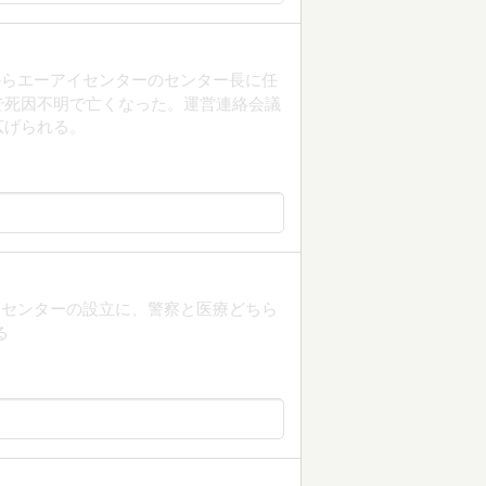
からエーアイセンターのセンター長に任
で死因不明で亡くなった。運営連絡会議
広げられる。
イセンターの設立に、警察と医療どちら
る