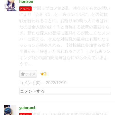
horizon
学園ラブコメ第2弾。 生徒会からのお誘い
ネタバレ
により「お断り5」と「表ランキング」との対抗
戦が行われることに。お断り5の助っ人に選ばれ
たのは全人類の妹！？と自称する後輩の箱庭ゆら
ぎ。新たな変人の登場に困惑するが致し方なメン
バーに迎える。そんな対抗戦の最中にも新たなミ
ッションが発令される。【対抗繊に参加する女子
全員から『好き』と言われること】 しかも表ラン
キング1位の黒白院清羅はなにやら企んでいるよ
うで…
★2
ナイス
コメント(0)
2022/12/19
yutarun4
柔風さん人が良過ぎる笑 黒白院清羅は天
ネタバレ