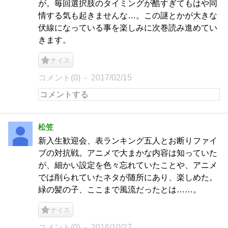
が。毎回選択肢のタイミングが酷すぎてもはや同
情する気も起きませんな…。この謎とかが大きな
伏線になっている事を楽しみに次巻読み進めてい
きます。
ナイス
コメント(0)
2017/02/15
松笠
新入生歓迎会、表ランキング五人とお断りファイ
ブの対抗戦。アニメで大まかな内容は知っていた
が、細かい設定を色々忘れていたことや、アニメ
では削られていたネタが随所にあり、楽しめた。
緑の髪の子、ここまで風流だったとは……。
ナイス
コメント(0)
2016/10/27