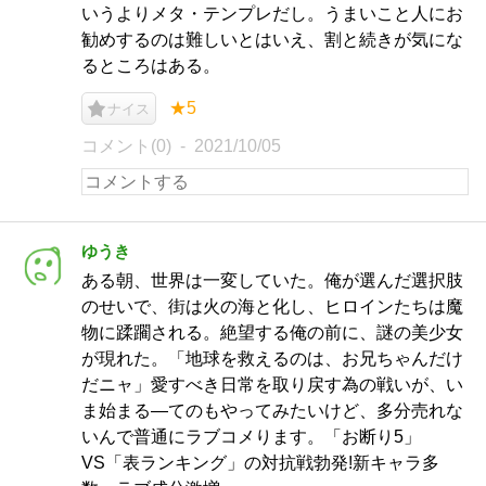
いうよりメタ・テンプレだし。うまいこと人にお
勧めするのは難しいとはいえ、割と続きが気にな
るところはある。
★5
ナイス
コメント(0)
2021/10/05
ゆうき
ある朝、世界は一変していた。俺が選んだ選択肢
のせいで、街は火の海と化し、ヒロインたちは魔
物に蹂躙される。絶望する俺の前に、謎の美少女
が現れた。「地球を救えるのは、お兄ちゃんだけ
だニャ」愛すべき日常を取り戻す為の戦いが、い
ま始まる―てのもやってみたいけど、多分売れな
いんで普通にラブコメります。「お断り5」
VS「表ランキング」の対抗戦勃発!新キャラ多