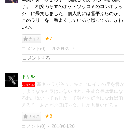
了。 相変わらずのボケ・ツッコミのコンボラッ
シュに爆笑しました。個人的には雪平ふらのが、
このラリーを一番よくしていると思ってる。かわ
いい。
★7
ナイス
コメント(0)
2020/02/17
ドリル
新キャラが色々。特にヒロインの座を脅か
ネタバレ
すようなキャラはいないけど、生徒会長は気にな
るね。呪いってもしかして誰かを好きになれば消
える？ あとがきほぼネタ。しかも長いだろｗ
★3
ナイス
コメント(0)
2018/04/20