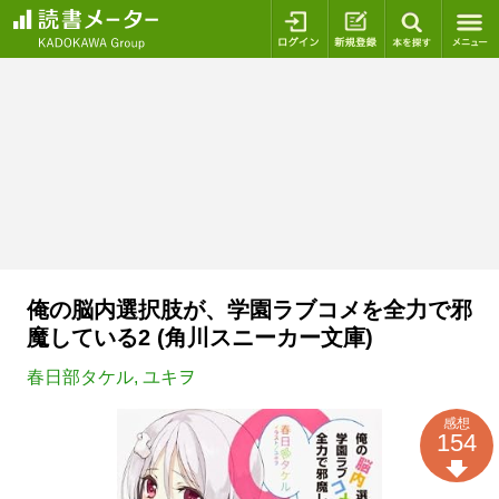
ログイン
新規登録
本を探
俺の脳内選択肢が、学園ラブコメを全力で邪
魔している2 (角川スニーカー文庫)
春日部タケル
,
ユキヲ
感想
154