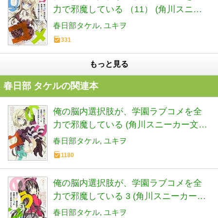
力で邪魔している （11） (角川スニー
カー文庫)
春日部タケル
ユキヲ
331
もっと見る
春日部 タケルの関連本
俺の脳内選択肢が、学園ラブコメを全
力で邪魔している (角川スニーカー文庫
か 1-1-1)
春日部タケル
ユキヲ
1180
俺の脳内選択肢が、学園ラブコメを全
力で邪魔している 3 (角川スニーカー文
庫)
春日部タケル
ユキヲ