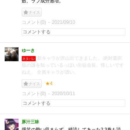
数、ラブ成分激増。
ナイス
コメント(0)
2021/09/10
ゆーき
新キャラが沢山出てきました。 絶対選択
ネタバレ
肢の謎を知っているっぽい生徒会長。怪しいです
ねえ。 全員キャラが濃い。
★4
ナイス
コメント(0)
2020/10/11
豚汁三昧
爆笑の勢い収まらず、積読してあった2,3巻も読