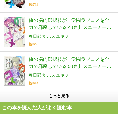
711
俺の脳内選択肢が、学園ラブコメを全
力で邪魔している 4 (角川スニーカー文
庫)
春日部タケル
ユキヲ
650
俺の脳内選択肢が、学園ラブコメを全
力で邪魔している 5 (角川スニーカー文
庫)
春日部タケル
ユキヲ
586
もっと見る
この本を読んだ人がよく読む本