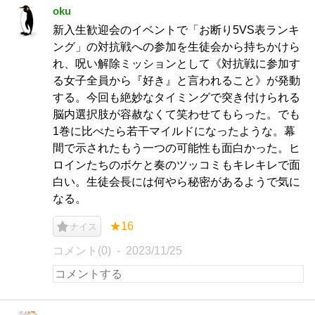
oku
新入生歓迎会のイベントで「お断り5VS表ランキ
ング」の対抗戦への参加を生徒会から持ちかけら
れ、呪い解除ミッションとして《対抗戦に参加す
る女子全員から『好き』と言われること》が発動
する。今回も絶妙なタイミングで突き付けられる
脳内選択肢が容赦なくて笑わせてもらった。でも
1巻に比べたら若干マイルドになったような。幕
間で示されたもう一つの可能性も面白かった。ヒ
ロインたちのボケと奏のツッコミもキレキレで面
白い。生徒会長には何やら秘密があるようで気に
なる。
★16
ナイス
コメント(0)
2023/11/25