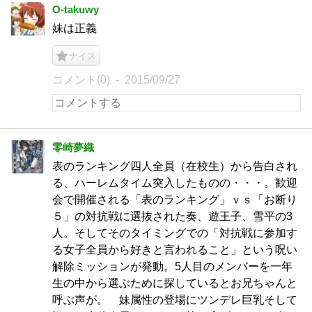
O-takuwy
妹は正義
ナイス
コメント(0)
2015/09/27
零崎夢織
表のランキング四人全員（在校生）から告白され
る、ハーレムタイム突入したものの・・・。歓迎
会で開催される「表のランキング」ｖｓ「お断り
５」の対抗戦に選抜された奏、遊王子、雪平の3
人。そしてそのタイミングでの「対抗戦に参加す
る女子全員から好きと言われること」という呪い
解除ミッションが発動。5人目のメンバーを一年
生の中から選ぶために探しているとお兄ちゃんと
呼ぶ声が。 妹属性の登場にツンデレ巨乳そして