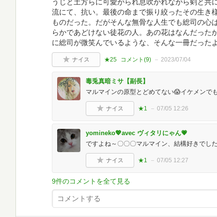
うじと土方らに可愛がられ息吹かれながら剣と共
流にて、抗い。最後の命まで振り絞ったその生き
ものだった。だがそんな無骨な人生でも総司の心
らかであどけない徒花の人。あの花はなんだった
に総司が微笑んでいるような、そんな一冊だった
ナイス
★25
コメント(
9
)
2023/07/04
毒兎真暗ミサ【副長】
マルマインの原型とどめてない😱イケメンでも
ナイス
★1
07/05 12:26
yomineko💖avec ヴィタリにゃん💗
ですよね～〇〇〇マルマイン、結構好きでした
ナイス
★1
07/05 12:27
9件のコメントを全て見る