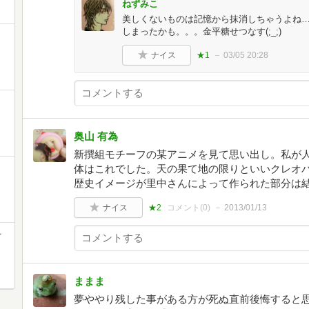
ねずみこ
美しくないものは記憶から抹消しちゃうよね
しまったかも。。。金平糖せつなす(;_;)
ナイス
★1
03/05 20:28
ン
奥山 有為
新撰組モチーフの某アニメを見て思い出し。私が
体はこれでした。天の果て地の限りといいクレオパ
歴史イメージが里中さんによって作られた部分は
ナイス
★2
コメント(
0
)
2013/01/13
チ
ままま
夢ややり残した事がある方が死ぬ直前後悔すると