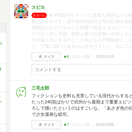
スピカ
★沖田総司をメインに恋愛も絡めながら新
ネタバレ
量はさすがです。里中版沖田総司は草刈正雄を彷
幼馴染のおまつちゃんと妓楼で再会するエピソー
のでほろ苦く失恋。朝鮮人参のお見舞いが続くエ
子が違う気がするのとこの本にも江戸開城前にシ
山
ど、丁寧に調べてあるのは分かりました。読んで
ナイス
★8
コメント(
0
)
2022/12/19
)
三毛太郎
フィクションも史料も充実している現代からすると
ア
たった240頁ばかりで武州から最期まで重要エピ
シ
ろしで描いたというのはすごいな。「あさぎ色の
で少女漫画な総司。
ナイス
★7
コメント(
0
)
2018/10/06
古