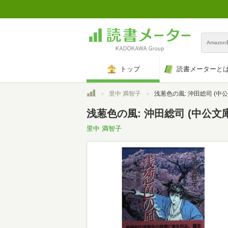
Amazo
トップ
読書メーターと
トップ
里中 満智子
浅葱色の風: 沖田総司 (中公文庫 コミック版 
浅葱色の風: 沖田総司 (中公文庫 
里中 満智子