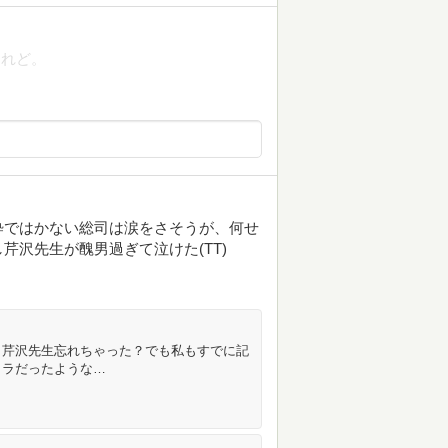
けれど。
粋ではかない総司は涙をさそうが、何せ
沢先生が醜男過ぎて泣けた(TT)
。芹沢先生忘れちゃった？でも私もすでに記
ャラだったような…