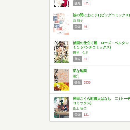
登録
371
波の間にまに (1) (ビッグコミックス)
西 炯子
登録
46
傾国の仕立て屋 ローズ・ベルタ
１１ (バンチコミックス)
磯見 仁月
登録
31
変な地図
雨穴
登録
5536
神田ごくら町職人ばなし 二 (トー
コミックス)
坂上 暁仁
登録
121