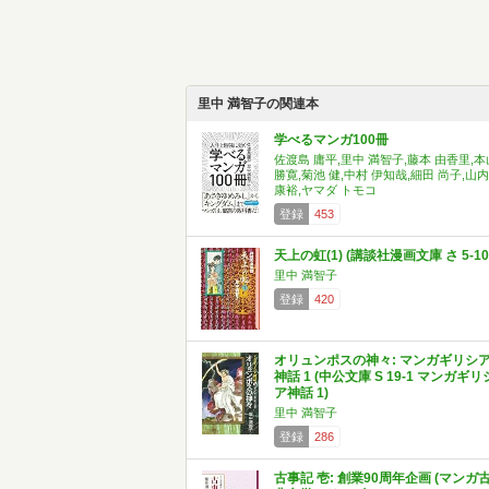
里中 満智子の関連本
学べるマンガ100冊
佐渡島 庸平,里中 満智子,藤本 由香里,本
勝寛,菊池 健,中村 伊知哉,細田 尚子,山内
康裕,ヤマダ トモコ
登録
453
天上の虹(1) (講談社漫画文庫 さ 5-10
里中 満智子
登録
420
オリュンポスの神々: マンガギリシ
神話 1 (中公文庫 S 19-1 マンガギリ
ア神話 1)
里中 満智子
登録
286
古事記 壱: 創業90周年企画 (マンガ