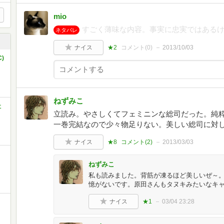
mio
すごく薄味な内容。事実に忠実ではある
ネタバレ
ナイス
★2
コメント(
0
)
2013/10/03
)
ねずみこ
社
立読み。やさしくてフェミニンな総司だった。純
一巻完結なので少々物足りない。美しい総司に対し芹
ナイス
★8
コメント(
2
)
2013/03/03
ねずみこ
私も読みました。背筋が凍るほど美しいぜ～
憶がないです。原田さんもタヌキみたいなキ
ナイス
★1
03/04 23:28