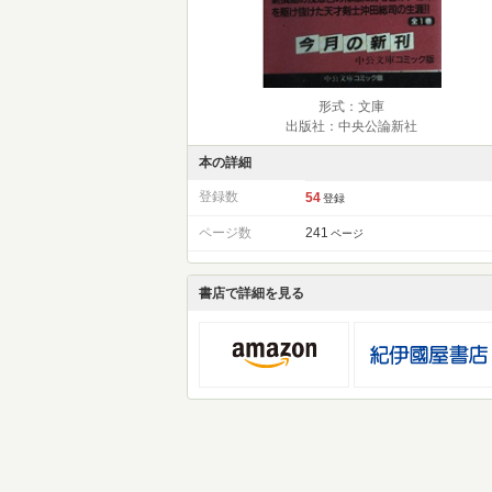
形式：文庫
出版社：中央公論新社
本の詳細
登録数
54
登録
ページ数
241
ページ
書店で詳細を見る