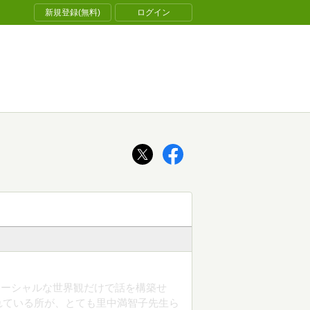
新規登録(無料)
ログイン
ソーシャルな世界観だけで話を構築せ
れている所が、とても里中満智子先生ら