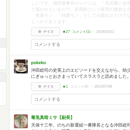
しいです。池田屋事件のシーンは、「長州藩と会
と描かれているので、新撰組という集団の微妙な
「青春モノ」「純愛モノ」としての面白さだけで
しっかりあります。
ナイス
★27
コメント(
1
)
2024/02/22
pokeko
沖田総司の史実上のエピソードを交えながら、幼少
にぎゅっとおさまっていてスラスラと読めました
ナイス
★1
コメント(
0
)
2023/07/06
毒兎真暗ミサ【副長】
天保十三年。のちの新選組一番隊長となる沖田総