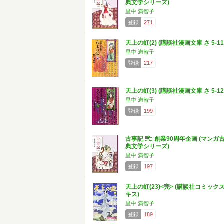
典文学シリーズ)
里中 満智子
登録
271
天上の虹(2) (講談社漫画文庫 さ 5-11
里中 満智子
登録
217
天上の虹(3) (講談社漫画文庫 さ 5-12
里中 満智子
登録
199
古事記 弐: 創業90周年企画 (マンガ
典文学シリーズ)
里中 満智子
登録
197
天上の虹(23)<完> (講談社コミック
キス)
里中 満智子
登録
189