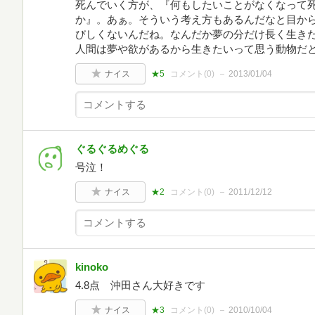
死んでいく方が、『何もしたいことがなくなって
か』。あぁ。そういう考え方もあるんだなと目から
びしくないんだね。なんだか夢の分だけ長く生きた
人間は夢や欲があるから生きたいって思う動物だ
ナイス
★5
コメント(
0
)
2013/01/04
ぐるぐるめぐる
号泣！
ナイス
★2
コメント(
0
)
2011/12/12
kinoko
4.8点 沖田さん大好きです
ナイス
★3
コメント(
0
)
2010/10/04