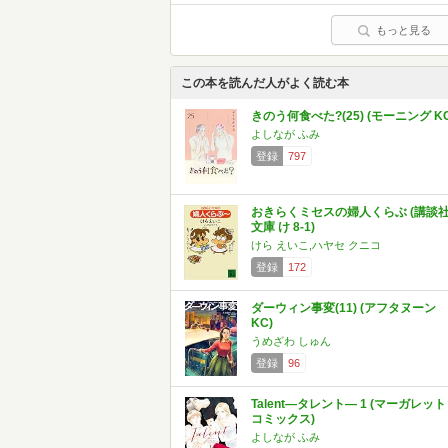
もっと見る
この本を読んだ人がよく読む本
きのう何食べた?(25) (モーニング KC
よしなが ふみ
登録
797
おきらくミセスの婦人くらぶ (講談
文庫 け 8-1)
けら えいこ,ハヤセ クニコ
登録
172
ダーウィン事変(11) (アフタヌーン
KC)
うめざわ しゅん
登録
96
Talent―タレント― 1 (マーガレット
コミックス)
よしなが ふみ