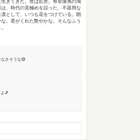
に生きてきた。世は乱世。尊皇攘夷の濁
様は、時代の見極めを誤った、不器用な
は凛として、いつも花をつけている。朗
かな。君がくれた艶やかな。そんなふう
よ。
なさそうな😅
よ🎵