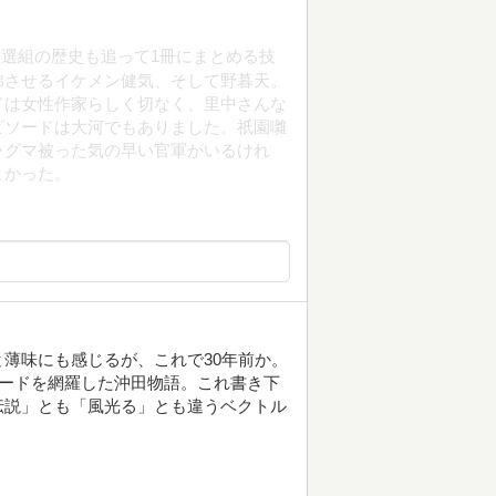
選組の歴史も追って1冊にまとめる技
彿させるイケメン健気、そして野暮天。
ドは女性作家らしく切なく、里中さんな
ピソードは大河でもありました。祇園囃
ャグマ被った気の早い官軍がいるけれ
よかった。
薄味にも感じるが、これで30年前か。
ソードを網羅した沖田物語。これ書き下
伝説」とも「風光る」とも違うベクトル