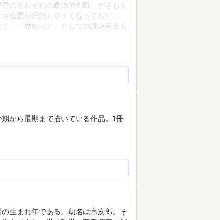
津藩のそれぞれの政治的判断」がきちん
立ち位置が理解しやすくなっており、
なく、「歴史モノ」としての読み応えも
期から最期まで描いている作品。1冊
。
司の生まれ年である。幼名は宗次郎。そ