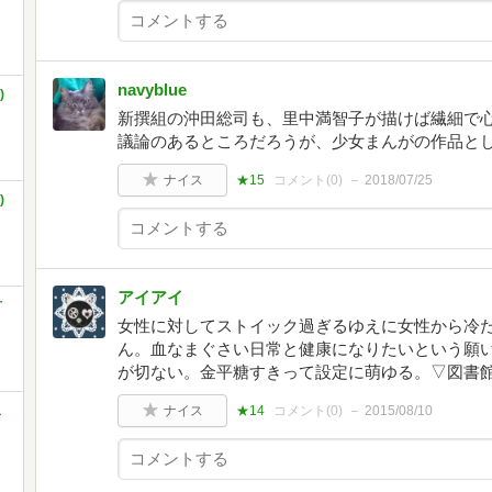
navyblue
)
新撰組の沖田総司も、里中満智子が描けば繊細で
議論のあるところだろうが、少女まんがの作品と
ナイス
★15
コメント(
0
)
2018/07/25
)
アイアイ
古
女性に対してストイック過ぎるゆえに女性から冷
ん。血なまぐさい日常と健康になりたいという願
が切ない。金平糖すきって設定に萌ゆる。▽図書
ス
ナイス
★14
コメント(
0
)
2015/08/10