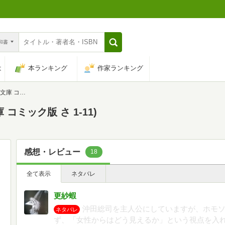
n和書
は
本ランキング
作家ランキング
さ 1-11)
コミック版 さ 1-11)
感想・レビュー
18
全て表示
ネタバレ
更紗蝦
沖田総司を主人公にしていますが、ホモ
ネタバレ
ず、「女性からはどう見えるか」という視点を入