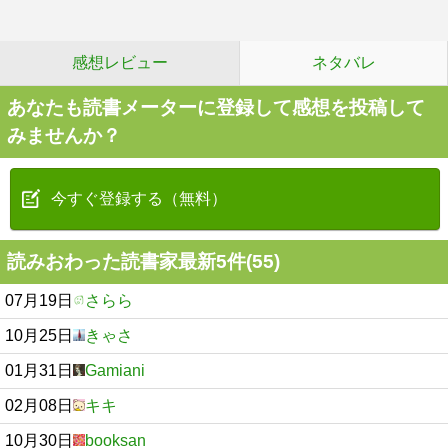
感想レビュー
ネタバレ
あなたも読書メーターに登録して感想を投稿して
みませんか？
今すぐ登録する（無料）
読みおわった読書家最新5件(55)
07月19日
さらら
10月25日
きゃさ
01月31日
Gamiani
02月08日
キキ
10月30日
booksan