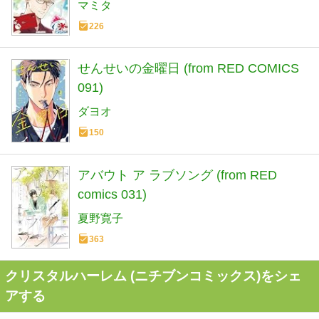
マミタ
226
せんせいの金曜日 (from RED COMICS
091)
ダヨオ
150
アバウト ア ラブソング (from RED
comics 031)
夏野寛子
363
クリスタルハーレム (ニチブンコミックス)をシェ
アする