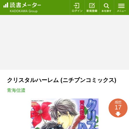
ログイン
新規登録
本を探
クリスタルハーレム (ニチブンコミックス)
青海信濃
感想
17