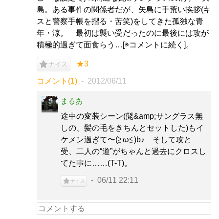
島。ある事件の関係者だが、矢島に手荒い挨拶(キ
スと警察手帳を摺る・苦笑)をしてきた孤独な青
年・涼。 最初は襲い受だったのに最後には攻が
積極的過ぎて面食らう…[※コメントに続く]。
★3
ナイス
コメント(1)
2012/06/11
まるあ
途中の変装シーン(髭&amp;サングラス無
しの、髪の毛をきちんとセットした)もイ
ケメン過ぎて〜(≧ω≦)b♪ そして攻と
受、二人の“道”がちゃんと過去にクロスし
てた事に……(T-T)。
06/11 22:11
ナイス