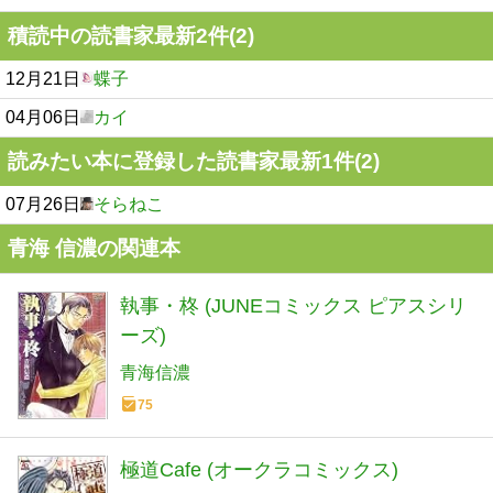
積読中の読書家最新2件(2)
12月21日
蝶子
04月06日
カイ
読みたい本に登録した読書家最新1件(2)
07月26日
そらねこ
青海 信濃の関連本
執事・柊 (JUNEコミックス ピアスシリ
ーズ)
青海信濃
75
極道Cafe (オークラコミックス)