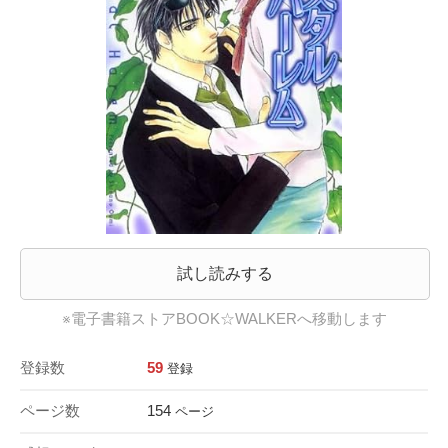
試し読みする
※電子書籍ストアBOOK☆WALKERへ移動します
登録数
59
登録
ページ数
154
ページ