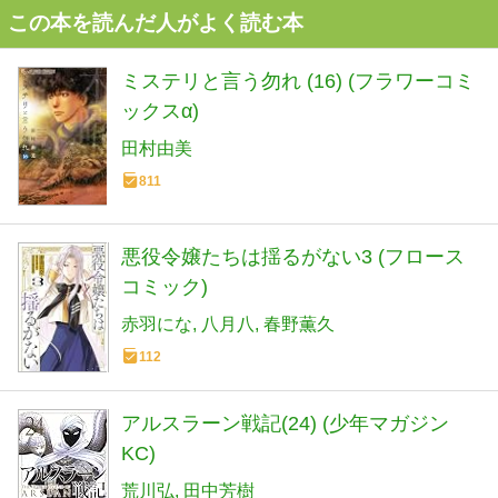
この本を読んだ人がよく読む本
ミステリと言う勿れ (16) (フラワーコミ
ックスα)
田村由美
811
悪役令嬢たちは揺るがない3 (フロース
コミック)
赤羽にな
八月八
春野薫久
112
アルスラーン戦記(24) (少年マガジン
KC)
荒川弘
田中芳樹