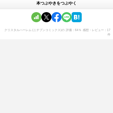
本つぶやきをつぶやく
クリスタルハーレム (ニチブンコミックス)
の
評価
64
％
感想・レビュー
17
件