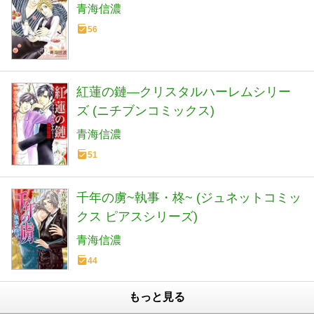
青海信濃
56
紅蓮の鏈―クリスタルハーレムシリー
ズ (ニチブンコミックス)
青海信濃
51
千年の虜~執事・柊~ (ジュネットコミッ
クス ピアスシリーズ)
青海信濃
44
もっと見る