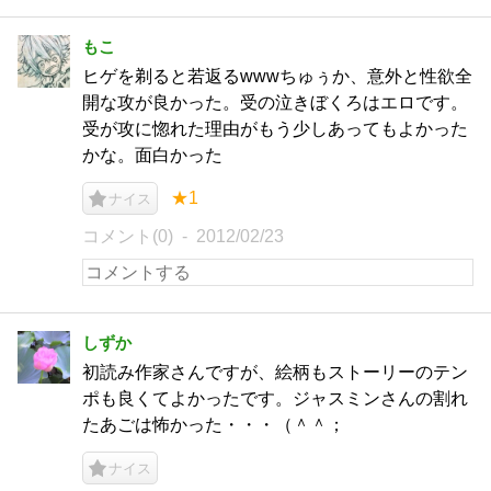
もこ
ヒゲを剃ると若返るwwwちゅぅか、意外と性欲全
開な攻が良かった。受の泣きぼくろはエロです。
受が攻に惚れた理由がもう少しあってもよかった
かな。面白かった
★1
ナイス
コメント(0)
2012/02/23
しずか
初読み作家さんですが、絵柄もストーリーのテン
ポも良くてよかったです。ジャスミンさんの割れ
たあごは怖かった・・・（＾＾；
ナイス