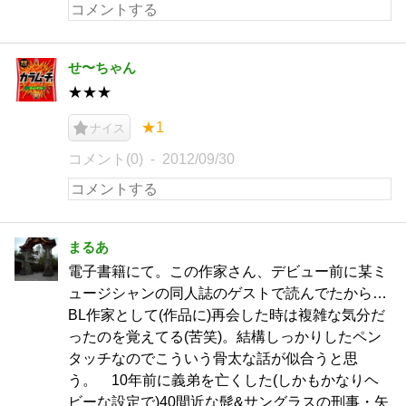
せ〜ちゃん
★★★
★1
ナイス
コメント(0)
2012/09/30
まるあ
電子書籍にて。この作家さん、デビュー前に某ミ
ュージシャンの同人誌のゲストで読んでたから…
BL作家として(作品に)再会した時は複雑な気分だ
ったのを覚えてる(苦笑)。結構しっかりしたペン
タッチなのでこういう骨太な話が似合うと思
う。 10年前に義弟を亡くした(しかもかなりヘ
ビーな設定で)40間近な髭&サングラスの刑事・矢