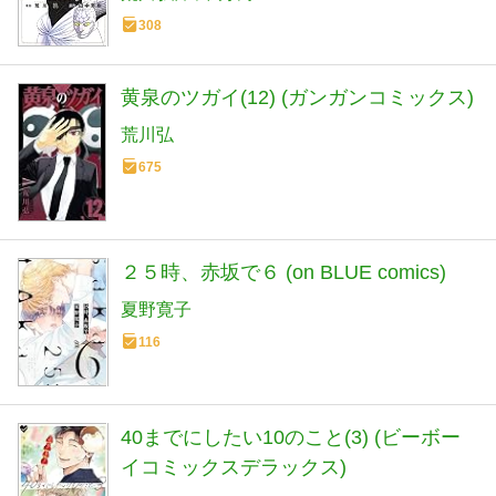
308
黄泉のツガイ(12) (ガンガンコミックス)
荒川弘
675
２５時、赤坂で６ (on BLUE comics)
夏野寛子
116
40までにしたい10のこと(3) (ビーボー
イコミックスデラックス)