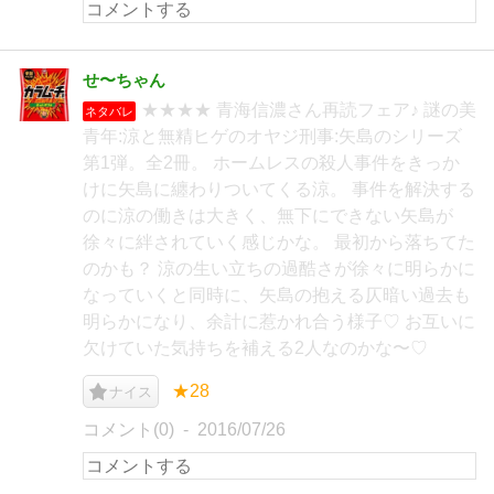
せ〜ちゃん
★★★★ 青海信濃さん再読フェア♪ 謎の美
ネタバレ
青年:涼と無精ヒゲのオヤジ刑事:矢島のシリーズ
第1弾。全2冊。 ホームレスの殺人事件をきっか
けに矢島に纏わりついてくる涼。 事件を解決する
のに涼の働きは大きく、無下にできない矢島が
徐々に絆されていく感じかな。 最初から落ちてた
のかも？ 涼の生い立ちの過酷さが徐々に明らかに
なっていくと同時に、矢島の抱える仄暗い過去も
明らかになり、余計に惹かれ合う様子♡ お互いに
欠けていた気持ちを補える2人なのかな〜♡
★28
ナイス
コメント(0)
2016/07/26