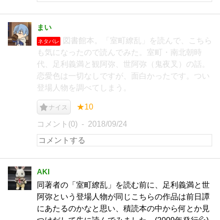
まい
図書館本。「室町繚乱」を読んで、こちら
ネタバレ
も気になったので読んでみた。室町・南北朝時
代、足利義満と観阿弥、世阿弥（鬼夜叉）の話。
恋愛色は一切なしですが、面白かったです。つい
登場人物を調べてしまう。
★10
ナイス
コメント(0)
2018/09/24
AKI
同著者の「室町繚乱」を読む前に、足利義満と世
阿弥という登場人物が同じこちらの作品は前日譚
にあたるのかなと思い、積読本の中から何とか見