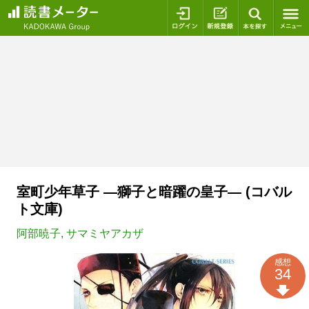
ログイン
新規登録
本を探
室町少年草子 ―獅子と暗躍の皇子― (コバル
ト文庫)
阿部暁子
,
サマミヤアカザ
感想
34