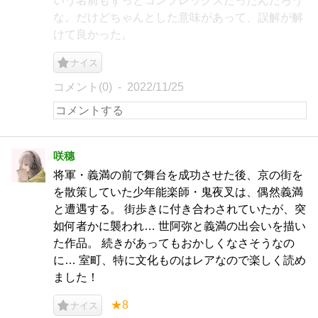
いう名前もずっとコンプレックスだったんだろう
な。だけどちゃんとした意味があって、誤解が解
けて良かった。
ナイス
コメント(0)
2022/11/25
咲穗
将軍・義満の前で舞台を成功させた後、京の街を
を散策していた少年能楽師・鬼夜叉は、偶然義満
と遭遇する。 街歩きに付き合わされていたが、突
如何者かに襲われ… 世阿弥と義満の出会いを描い
た作品。 続きがあってもおかしくなさそうなの
に… 室町、特に文化ものはレアなので楽しく読め
ました！
★8
ナイス