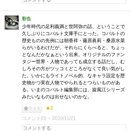
彩也
少年時代の足利義満と世阿弥の話、ということで
久しぶりにコバルト文庫手にとった。コバルトの
歴史ものの先例には朝香祥・藤原眞莉・桑原水菜
らがいるわけだが、それらにくらべると、ちょっ
となんだかなぁという出来。オリジナルのファン
タジー世界・人物であっても成立する話だし、む
しろその方がツッコミどころがなくて良い気がし
た。いかにもライトノベル的、なキャラ設定を歴
史物かつ実在人物でやられるとつらいものがあ
る。いまのコバルト編集部には、旋風江シリーズ
みたいなものは出せないのかな。
★2
ナイス
コメント(0)
2010/11/21