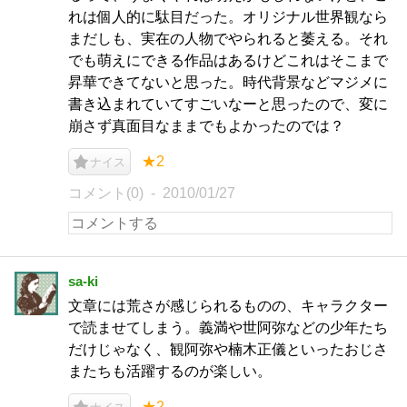
れは個人的に駄目だった。オリジナル世界観なら
まだしも、実在の人物でやられると萎える。それ
でも萌えにできる作品はあるけどこれはそこまで
昇華できてないと思った。時代背景などマジメに
書き込まれていてすごいなーと思ったので、変に
崩さず真面目なままでもよかったのでは？
★2
ナイス
コメント(0)
2010/01/27
sa-ki
文章には荒さが感じられるものの、キャラクター
で読ませてしまう。義満や世阿弥などの少年たち
だけじゃなく、観阿弥や楠木正儀といったおじさ
またちも活躍するのが楽しい。
★2