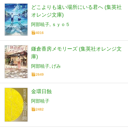
どこよりも遠い場所にいる君へ (集英社
オレンジ文庫)
阿部暁子
ｓｙｏ５
4016
鎌倉香房メモリーズ (集英社オレンジ文
庫)
阿部暁子
げみ
2649
金環日蝕
阿部暁子
2482