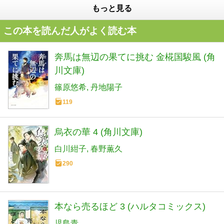
もっと見る
この本を読んだ人がよく読む本
奔馬は無辺の果てに挑む 金椛国駿風 (角
川文庫)
篠原悠希
丹地陽子
119
烏衣の華 4 (角川文庫)
白川紺子
春野薫久
290
本なら売るほど 3 (ハルタコミックス)
児島青