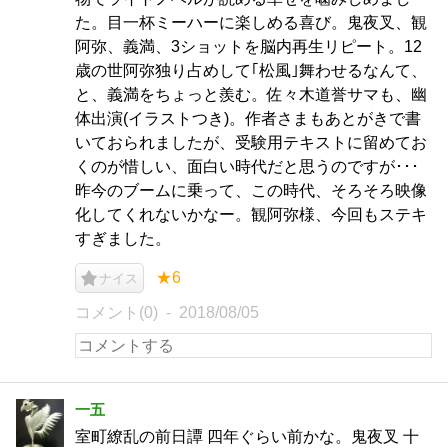
た。目一杯ミーハーに楽しめる喜び。鬼夜叉、観
阿弥、義満、3ショットを脳内再生リピート。12
歳の世阿弥独り占めして｢松風｣舞わせるなんて、
と、義満をちょっと羨む。佐々木道誉サマも、幽
体出演(イラストつき)。作者さまもあとがきで書
いておられましたが、受験用テキストに留めてお
くのが惜しい、面白い時代だと思うのですが･･･
昨今のブームに乗って、この時代、そろそろ映像
化してくれないかなー。観阿弥様、今回もステキ
すぎました。
★6
ナイス
コメント(0)
2018/08/05
一五
室町繚乱の前日譚 四年ぐらい前かな。鬼夜叉 十