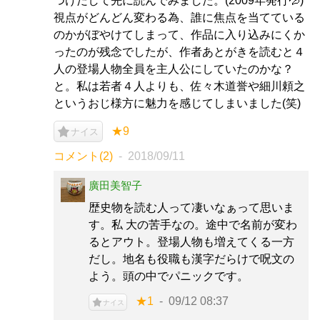
つけだして先に読んでみました。(2009年発行💦)
視点がどんどん変わる為、誰に焦点を当てている
のかがぼやけてしまって、作品に入り込みにくか
ったのが残念でしたが、作者あとがきを読むと４
人の登場人物全員を主人公にしていたのかな？
と。私は若者４人よりも、佐々木道誉や細川頼之
というおじ様方に魅力を感じてしまいました(笑)
★9
ナイス
コメント(2)
2018/09/11
廣田美智子
歴史物を読む人って凄いなぁって思いま
す。私 大の苦手なの。途中で名前が変わ
るとアウト。登場人物も増えてくる一方
だし。地名も役職も漢字だらけで呪文の
よう。頭の中でパニックです。
★1
09/12 08:37
ナイス