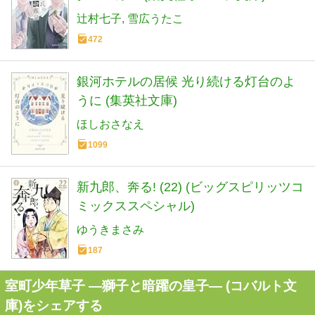
辻村七子
雪広うたこ
472
銀河ホテルの居候 光り続ける灯台のよ
うに (集英社文庫)
ほしおさなえ
1099
新九郎、奔る! (22) (ビッグスピリッツコ
ミックススペシャル)
ゆうきまさみ
187
室町少年草子 ―獅子と暗躍の皇子― (コバルト文
庫)をシェアする