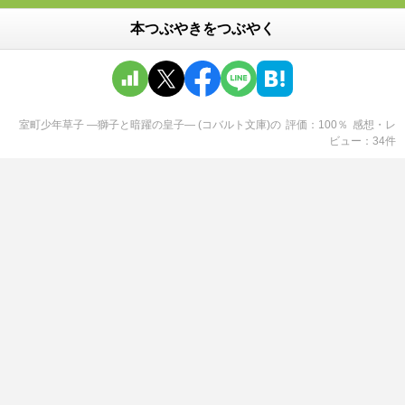
本つぶやきをつぶやく
室町少年草子 ―獅子と暗躍の皇子― (コバルト文庫)
の
評価
100
％
感想・レ
ビュー
34
件