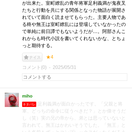
が出来た。室町繚乱の青年将軍足利義満が鬼夜叉
たちと行動を共にする関係となった物語が展開さ
れていて面白く読ませてもらった。主要人物であ
る柊や無王は室町繚乱には登場していなかったの
で単純に前日譚でもないようだが…。阿部さんこ
れからも時代小説を書いてくれないかな、とちょ
っと期待する。
★4
ナイス
コメント(0)
2025/05/31
miho
足利義満が面白かったです。「父親と将
ネタバレ
軍、どっちの命令に従うべきだ？」とか偉そうだ
し（笑）実の兄の帝から、弟とは思っていないと
言われて、無王はかわいそうでした。「無王」と