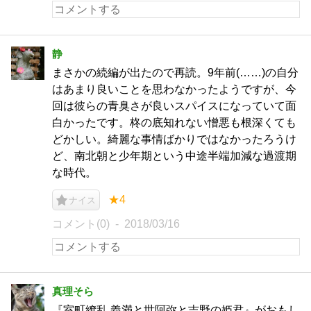
静
まさかの続編が出たので再読。9年前(……)の自分
はあまり良いことを思わなかったようですが、今
回は彼らの青臭さが良いスパイスになっていて面
白かったです。柊の底知れない憎悪も根深くても
どかしい。綺麗な事情ばかりではなかったろうけ
ど、南北朝と少年期という中途半端加減な過渡期
な時代。
★4
ナイス
コメント(0)
2018/03/16
真理そら
『室町繚乱 義満と世阿弥と吉野の姫君』がおもし