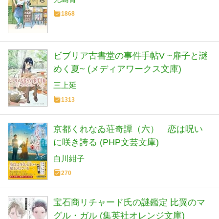
1868
ビブリア古書堂の事件手帖V ~扉子と謎
めく夏~ (メディアワークス文庫)
三上延
1313
京都くれなゐ荘奇譚（六） 恋は呪い
に咲き誇る (PHP文芸文庫)
白川紺子
270
宝石商リチャード氏の謎鑑定 比翼のマ
グル・ガル (集英社オレンジ文庫)