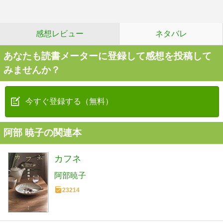
感想レビュー
ネタバレ
あなたも読書メーターに登録して感想を投稿して
みませんか？
今すぐ登録する（無料）
阿部 暁子の関連本
カフネ
阿部暁子
23214