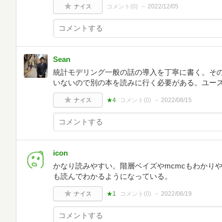
ナイス
コメント(
0
)
2022/12/05
Sean
統計モデリング一般の話の導入を丁寧に書く。そ
いないので別の本を読みに行く必要がある。ユー
ナイス
★4
コメント(
0
)
2022/08/15
icon
かなり読みやすい。階層ベイズやmcmcもわかり
も読んでわかるようになっている。
ナイス
★1
コメント(
0
)
2022/06/19