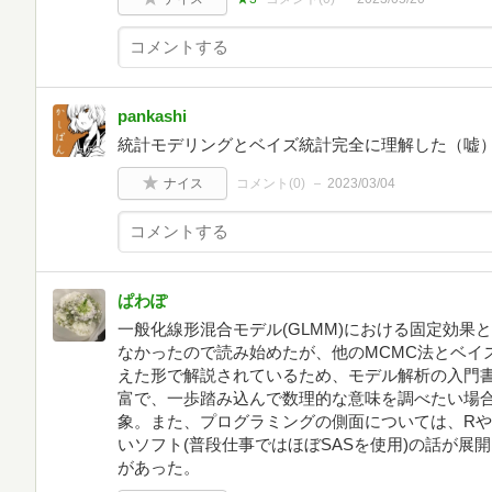
pankashi
統計モデリングとベイズ統計完全に理解した（嘘
ナイス
コメント(
0
)
2023/03/04
ぱわぽ
一般化線形混合モデル(GLMM)における固定効果
なかったので読み始めたが、他のMCMC法とベイ
えた形で解説されているため、モデル解析の入門
富で、一歩踏み込んで数理的な意味を調べたい場
象。また、プログラミングの側面については、RやW
いソフト(普段仕事ではほぼSASを使用)の話が展
があった。