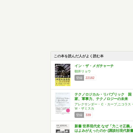
この本を読んだ人がよく読む本
イン・ザ・メガチャーチ
朝井リョウ
登録
22182
テクノロジカル・リパブリック 国
家、軍事力、テクノロジーの未来
アレクサンダー・Ｃ・カープ,ニコラス
Ｗ・ザミスカ
登録
339
新書 世界現代史 なぜ「力こそ正義
はよみがえったのか (講談社現代新