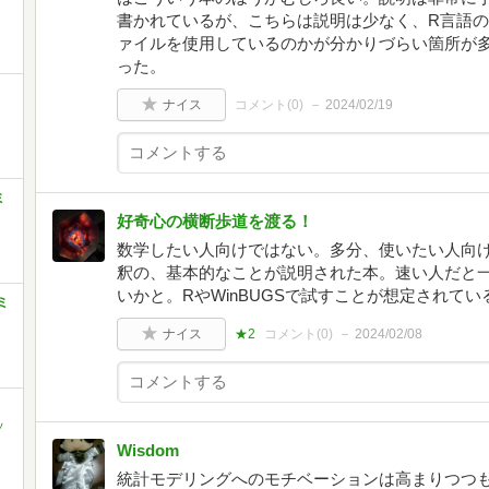
書かれているが、こちらは説明は少なく、R言語
ァイルを使用しているのかが分かりづらい箇所が
った。
ナイス
コメント(
0
)
2024/02/19
ミ
好奇心の横断歩道を渡る！
数学したい人向けではない。多分、使いたい人向
釈の、基本的なことが説明された本。速い人だと
いかと。RやWinBUGSで試すことが想定されてい
ミ
ナイス
★2
コメント(
0
)
2024/02/08
ソ
Wisdom
統計モデリングへのモチベーションは高まりつつも