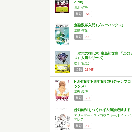
2798)
川北 省吾
登録
979
金融数学入門 (ブルーバックス)
冨島 佑允
登録
206
一次元の挿し木 (宝島社文庫 『この
ス』大賞シリーズ)
松下 龍之介
登録
23445
HUNTER×HUNTER 39 (ジャンプコ
ックス)
冨樫 義博
登録
594
超知能AIをつくれば人類は絶滅する
エリーザー・ユドコウスキー,ネイト・
アレス
登録
295