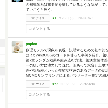
の知識体系は重要度を増しているような気がして
ていこうと思う。
ナイス
★1
コメント(
0
)
2026/07/25
papico
数理モデルで現象を表現・説明するための基本的な
はRとWinBUGSのコードを使った事例を紹介。
第7章ランダム効果を組み込む方法、第10章個体
ーの扱い方に注力して読む。訳あって水質と土壌
差や場所差といった複雑な構造のあるデータの統
MCMCサンプリングによるパラメーター推定の組
ナイス
★52
コメント(
0
)
2025/05/15