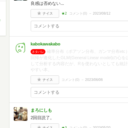
良感は否めない...
ナイス
★2
コメント(
0
)
2023/08/12
ェ
kabokawakabo
確率分布（ポアソン分布、ガンマ分布et
ネタバレ
回帰が進化したGLM(General Linear mode
して分析する内容だが、Rを使わないとしても統
やすい本。
ナイス
コメント(
0
)
2023/06/06
まろにしも
2回目読了。
ナイス
★3
コメント(
0
)
2023/05/20