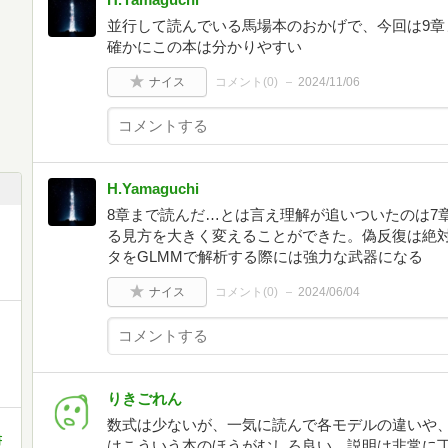
並行して読んでいる馬場本のおかげで、今回は9章
確かにこの本は分かりやすい
ナイス
コメント(
0
)
2024/11/06
H.Yamaguchi
8章まで読んだ…とは言え理解が追いついたのは7
る見方を大きく変えることができた。偽反復は絶
タをGLMMで解析する際には強力な武器になる
ナイス
コメント(
0
)
2024/06/04
・
りきごれん
数式は少ないが、一気に読んで各モデルの違いや
」
書
はこういう本のほうがむしろ良い。説明は非常に