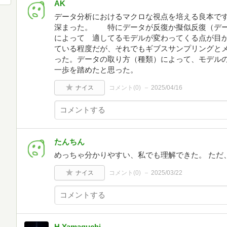
AK
データ分析におけるマクロな視点を培える良本で
深まった。 特にデータが反復か擬似反復（デー
によって 適してるモデルが変わってくる点が目か
ている程度だが、それでもギブスサンプリングと
った。データの取り方（種類）によって、モデル
一歩を踏めたと思った。
ナイス
コメント(
0
)
2025/04/16
たんちん
めっちゃ分かりやすい、私でも理解できた。 ただ
ナイス
コメント(
0
)
2025/03/22
H.Yamaguchi