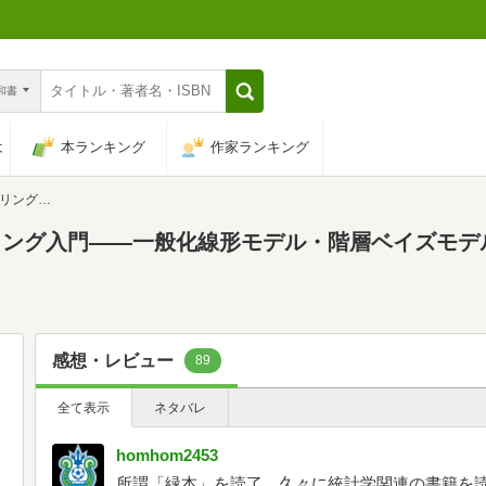
n和書
は
本ランキング
作家ランキング
(確率と情報の科学)
ング入門――一般化線形モデル・階層ベイズモデル・
感想・レビュー
89
全て表示
ネタバレ
homhom2453
所謂「緑本」を読了。久々に統計学関連の書籍を読