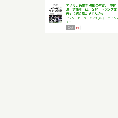
アメリカ民主党 失敗の本質: 「中間
層・労働者」は、なぜ「トランプ支
持」に突き動かされたのか
ジョン・Ｂ・ジュディス,ルイ・テイシ
イラ
登録
85