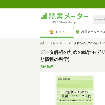
Amazo
トップ
読書メーターと
トップ
久保 拓弥
データ解析のための統計モデリング入門――一般化線形モデル・階層ベイズモデル・MCMC 
データ解析のための統計モデリ
と情報の科学)
久保 拓弥