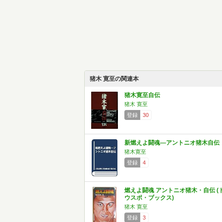
猪木 寛至の関連本
猪木寛至自伝
猪木 寛至
登録
30
新燃えよ闘魂―アントニオ猪木自伝
猪木寛至
登録
4
燃えよ闘魂 アントニオ猪木・自伝 (
ウスポ・ブックス)
猪木 寛至
登録
3