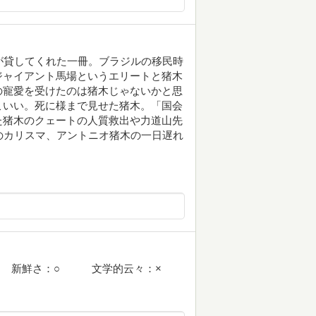
が貸してくれた一冊。ブラジルの移民時
ジャイアント馬場というエリートと猪木
の寵愛を受けたのは猪木じゃないかと思
こいい。死に様まで見せた猪木。「国会
た猪木のクェートの人質救出や力道山先
のカリスマ、アントニオ猪木の一日遅れ
新鮮さ：○ 文学的云々：×