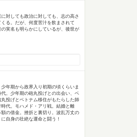
業に対しても政治に対しても、志の高さ
てくる。だが、何度苦汁を飲まされて
者の実名も明らかにしているが、後世が
。少年期から政界入り初期の頃くらいま
時代。少年期の砲丸投げとの出会い、ベ
砲丸投げとベトナム移住がもたらした師
行時代。モハメド・アリ戦。結婚と離
多額の借金。挫折と裏切り。波乱万丈の
うに自身の壮絶な運命と闘う！