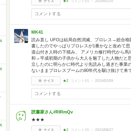
ナイス
★4
コメント(
0
)
2024/02/25
ク
MK41
読み直し UFOは結局自然消滅、プロレス→総合
ス
書したのでやっぱりプロレスが1番かなと改めて思
道山付き人時の下積み、 アメリカ修行時代から馬
和→平成初期の子供から大人を魅了した人物だと思
立したのに明らかに時代より先読みし過ぎた事業の
ス
ないままプロレスブームの80年代を駆け抜けて来
ナイス
★2
コメント(
0
)
2024/02/09
レ
読書家さん#RIRmQv
★★★
ス
ナイス
★2
コメント(
0
)
2023/08/27