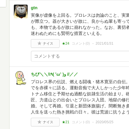
gtn
実像が虚像を上回る。プロレスは勿論のこと、実
が際立つ。器が大きいが故に、良からぬ輩も寄っ
も、本物であるが故に崩れなかった。なお、裏切
迷わぬためにも賢明な措置といえる。
ナイス
★24
コメント(
0
)
2021/01/31
ちび＼＼\\٩( 'ω' )و //／／
プロレス界の伝説、燃える闘魂・猪木寛至の自伝
でを赤裸々に語る。運動音痴で大人しかった少年
トナム移住と予期せぬ過酷な奴隷生活の始まり。
匠、力道山との出会いとプロレス入団。地獄の修
婚。そして再婚。引退と新団体旗揚げ。間断無き
人生を送った熱き挑戦の日々。彼は荒波に抗うよ
ナイス
★21
コメント(
0
)
2020/05/25