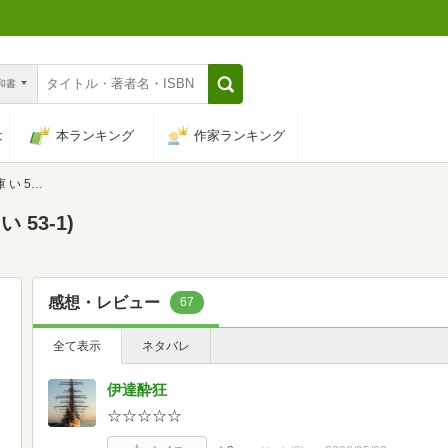
n和書
は
本ランキング
作家ランキング
3-1)
53-1)
感想・レビュー
67
全て表示
ネタバレ
伊達酔狂
☆☆☆☆☆