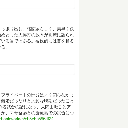
引っ張り出し。格闘家らしく、素早く決
始めとした大博打の数々が明瞭に語られ
ている筈ではある。客観的には首を捻る
いる。
、プライベートの部分はよく知らなかっ
や離婚だったりと大変な時期だったこと
の名試合の話になっ、人間山脈ことア
とか、マサ斎藤との巌流島での試合につ
rebookworld/n/nb5cbb596df24