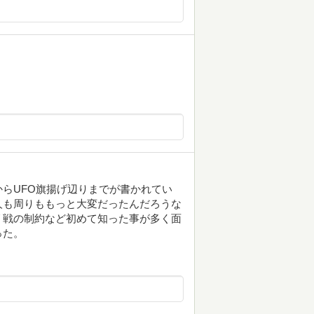
らUFO旗揚げ辺りまでが書かれてい
人も周りももっと大変だったんだろうな
リ戦の制約など初めて知った事が多く面
った。