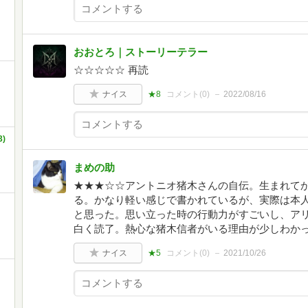
おおとろ｜ストーリーテラー
☆☆☆☆☆ 再読
ナイス
★8
コメント(
0
)
2022/08/16
)
まめの助
★★★☆☆アントニオ猪木さんの自伝。生まれてか
る。かなり軽い感じで書かれているが、実際は本
と思った。思い立った時の行動力がすごいし、ア
白く読了。熱心な猪木信者がいる理由が少しわか
ナイス
★5
コメント(
0
)
2021/10/26