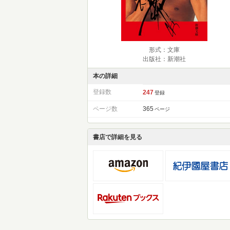
形式：文庫
出版社：新潮社
本の詳細
登録数
247
登録
ページ数
365
ページ
書店で詳細を見る