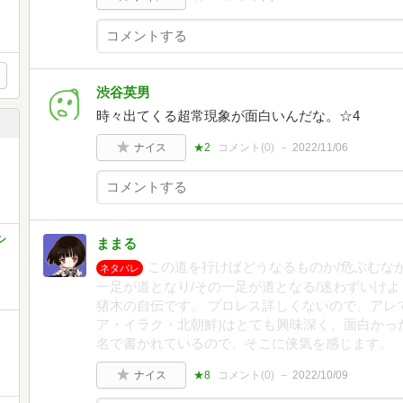
渋谷英男
時々出てくる超常現象が面白いんだな。☆4
ナイス
★2
コメント(
0
)
2022/11/06
シ
ままる
この道を行けばどうなるものか/危ぶむなか
ネタバレ
一足が道となり/その一足が道となる/迷わずいけよ
猪木の自伝です。 プロレス詳しくないので、アレ
ア・イラク・北朝鮮)はとても興味深く、面白かっ
名で書かれているので、そこに侠気を感じます。
ナイス
★8
コメント(
0
)
2022/10/09