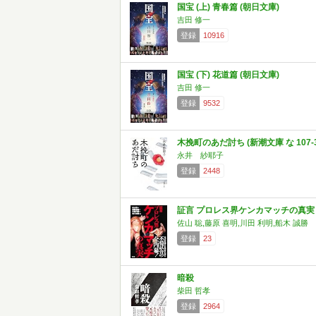
国宝 (上) 青春篇 (朝日文庫)
吉田 修一
登録
10916
国宝 (下) 花道篇 (朝日文庫)
吉田 修一
登録
9532
木挽町のあだ討ち (新潮文庫 な 107-3
永井 紗耶子
登録
2448
証言 プロレス界ケンカマッチの真実
佐山 聡,藤原 喜明,川田 利明,船木 誠勝
登録
23
暗殺
柴田 哲孝
登録
2964