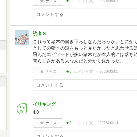
ナイス
★2
コメント(
0
)
2026/05/03
読者Ｓ
これって猪木の書き下ろしなんだろうか。とにか
としての猪木の道をもっと見たかったと思わせる
飛んだエピソードが多い猪木だが本人的には落ち
間らしさがある人なんだと分かり良かった。
ナイス
★6
コメント(
0
)
2026/03/05
イリキング
4.0
ナイス
★3
コメント(
0
)
2026/02/14