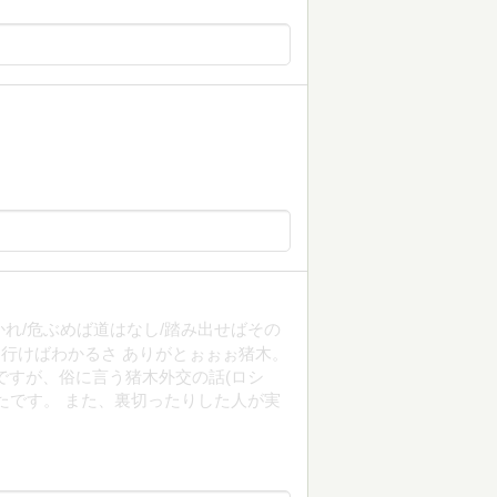
れ/危ぶめば道はなし/踏み出せばその
 行けばわかるさ ありがとぉぉぉ猪木。
ですが、俗に言う猪木外交の話(ロシ
たです。 また、裏切ったりした人が実