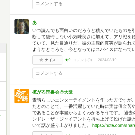
あ
いつ読んでも面白いのだろうと積んでいたものを
断して後悔しない小気味良さに加えて、アリ戦を
ていて、見た目通りだ。彼の主観的真実が語られ
ようなところも、今となってはスパイスになって
ナイス
★9
コメント(
0
)
2024/08/19
拡がる読書会@大阪
素晴らしいエンターテイメントを作った方ですが
たとのことで、一番活躍していた時に実は借金苦
であることが本書からよくわかるそうです。 過去
ト
ンドレ・ザ・ジャイアントを持ち上げて投げた話
いて話が盛り上がりました。
https://note.com/sha