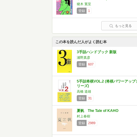
猪木 寛至
登録
1
もっと見る
この本を読んだ人がよく読む本
3手詰ハンドブック 新版
浦野真彦
登録
607
5手詰将棋VOL.2 (将棋パワーアップ
リーズ)
高橋 道雄
登録
31
夏帆 The Tale of KAHO
村上春樹
登録
2989