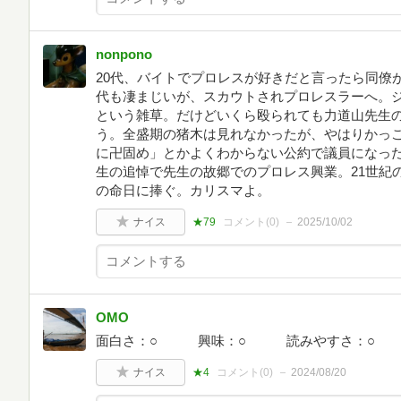
nonpono
20代、バイトでプロレスが好きだと言ったら同僚
代も凄まじいが、スカウトされプロレスラーへ。
という雑草。だけどいくら殴られても力道山先生
う。全盛期の猪木は見れなかったが、やはりかっ
に卍固め」とかよくわからない公約で議員になっ
生の追悼で先生の故郷でのプロレス興業。21世紀
の命日に捧ぐ。カリスマよ。
ナイス
★79
コメント(
0
)
2025/10/02
OMO
面白さ：○ 興味：○ 読みやすさ：○ 
ナイス
★4
コメント(
0
)
2024/08/20