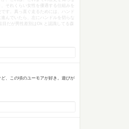
り、それくらい女性を優遇する仕組みを
史です。真っ直ぐ走るためには、ハンド
に進んでいたら、左にハンドルを切らな
駄目だが男性差別はOk と認識してる森
けど、この頃のユーモアが好き。遊びが