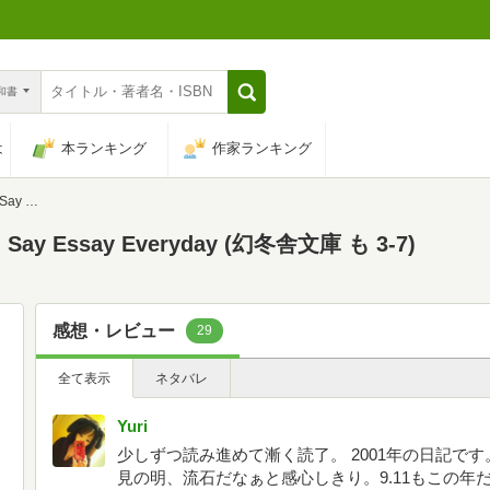
n和書
は
本ランキング
作家ランキング
も 3-7)
 Essay Everyday (幻冬舎文庫 も 3-7)
感想・レビュー
29
全て表示
ネタバレ
Yuri
少しずつ読み進めて漸く読了。 2001年の日記で
見の明、流石だなぁと感心しきり。9.11もこの