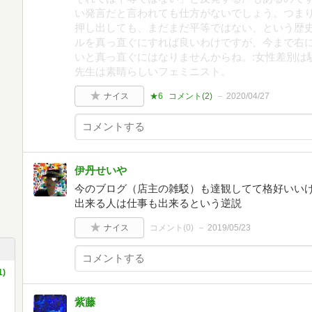
い発言だと言われても仕方がないでしょう。つま
押し出しても、まだまだ平等ではない、という歴
ルを真っ直ぐにすれば良いわけですが、今まで右
いと真っ直ぐにはなりませんからね。:女性差別は
先生は素晴らしいフェミニスト。
ナイス
★6
コメント(
2
)
2020/04/27
伊丹せいや
今のブログ（店主の雑駁）も達観してて格好いい
出来る人は仕事も出来るという逆説
ナイス
コメント(
0
)
2019/05/23
)
紫藤