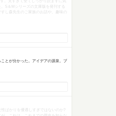
です。太すぎて全てしっかり読まずに気
。S＆Mシリーズの文庫版を発刊する
ですし森先生のご家族のお話や、趣味の
ることが分かった。アイデアの源泉。ブ
女性ばかりを優遇しすぎではないのか?
すが、これは、これまでの歴史を知らな