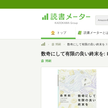
Amazo
トップ
読書メーターと
トップ
森 博嗣
数奇にして有限の良い終末を: I Say Essay Everyday (幻冬舎文庫 
数奇にして有限の良い終末を: I Say
森 博嗣