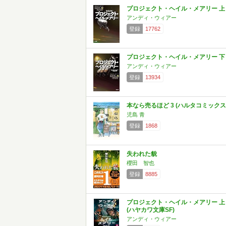
プロジェクト・ヘイル・メアリー 上
アンディ・ウィアー
登録
17762
プロジェクト・ヘイル・メアリー 下
アンディ・ウィアー
登録
13934
本なら売るほど 3 (ハルタコミックス
児島 青
登録
1868
失われた貌
櫻田 智也
登録
8885
プロジェクト・ヘイル・メアリー 上
(ハヤカワ文庫SF)
アンディ・ウィアー