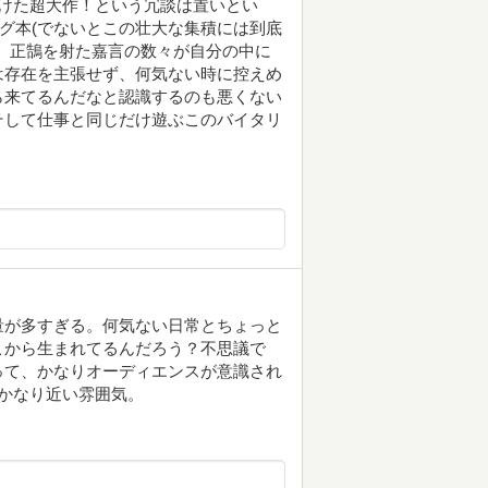
をかけた超大作！という冗談は置いとい
ログ本(でないとこの壮大な集積には到底
、正鵠を射た嘉言の数々が自分の中に
は存在を主張せず、何気ない時に控えめ
ら来てるんだなと認識するのも悪くない
そして仕事と同じだけ遊ぶこのバイタリ
量が多すぎる。何気ない日常とちょっと
こから生まれてるんだろう？不思議で
って、かなりオーディエンスが意識され
かなり近い雰囲気。