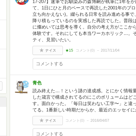
17-207】速筆でお馴染みの森博嗣が執筆に1年
て、1日にひと月のペースで再読した2001年のブ
立ち向かえない)。綴られる日常を読み進める事で
降り積もっているのを実感した再読でした。普段
に燦めいては思考を導く。自分の考え方がここか
体験です。それにしても本当ワーカホリック…。
ティ、見習いたい。
ナイス
★15
コメント(
0
)
2017/11/04
青色
読み終えた…！という謎の達成感。とにかく情報
した箴言で構成されてるのにこのボリュームはど
す。面白かった。「毎日は笑わない工学〜」と違
てる。1番新しい時期だからか、最近のエッセイに
ナイス
コメント(
0
)
2016/04/07