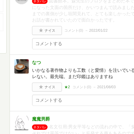
図書館本。森先生のブログをまとめた本
ネタバレ
になった文面の箇所だけ、かいつまんで読みました
までの裏側が少し垣間見れて、とても楽しかった
お話が書かれていたので面白かったです。
ナイス
コメント(
0
)
2022/01/22
なつ
いかなる著作物よりも工数（と愛情）を注いでい
レない。最先端。まだ印鑑はありますね
ナイス
★2
コメント(
0
)
2021/08/03
魔魔男爵
名文引用:男女平等などの流れの中で、「
ネタバレ
それでは平等ではない」と反発する声もあるので