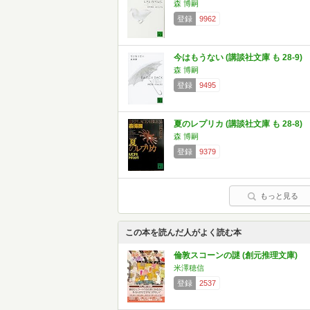
森 博嗣
登録
9962
今はもうない (講談社文庫 も 28-9)
森 博嗣
登録
9495
夏のレプリカ (講談社文庫 も 28-8)
森 博嗣
登録
9379
もっと見る
この本を読んだ人がよく読む本
倫敦スコーンの謎 (創元推理文庫)
米澤穂信
登録
2537