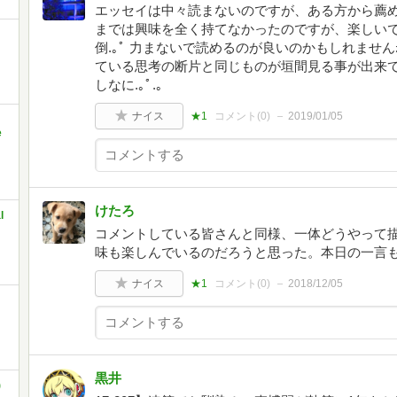
エッセイは中々読まないのですが、ある方から薦め
までは興味を全く持てなかったのですが、楽しいで
倒.｡ﾟ 力まないで読めるのが良いのかもしれません
ている思考の断片と同じものが垣間見る事が出来て楽
しなに.｡ﾟ.｡
ナイス
★1
コメント(
0
)
2019/01/05
e
けたろ
l
コメントしている皆さんと同様、一体どうやって
味も楽しんでいるのだろうと思った。本日の一言
ナイス
★1
コメント(
0
)
2018/12/05
黒井
)