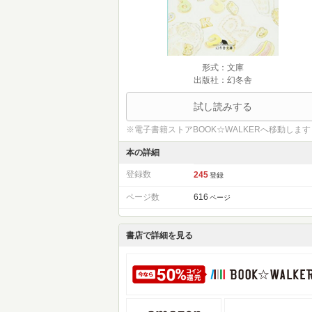
形式：文庫
出版社：幻冬舎
試し読みする
※電子書籍ストアBOOK☆WALKERへ移動します
本の詳細
登録数
245
登録
ページ数
616
ページ
書店で詳細を見る