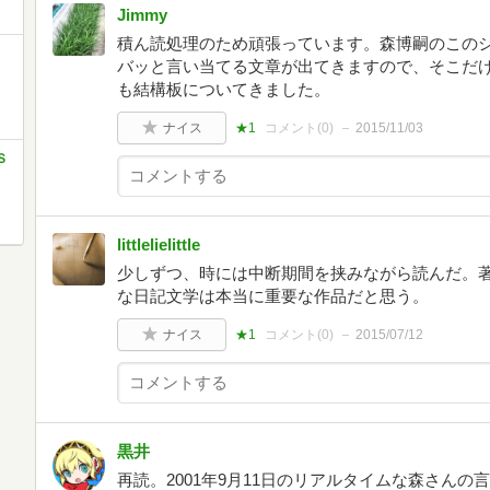
Jimmy
積ん読処理のため頑張っています。森博嗣のこの
バッと言い当てる文章が出てきますので、そこだ
も結構板についてきました。
ナイス
★1
コメント(
0
)
2015/11/03
Ｓ
littlelielittle
少しずつ、時には中断期間を挟みながら読んだ。
な日記文学は本当に重要な作品だと思う。
ナイス
★1
コメント(
0
)
2015/07/12
黒井
再読。2001年9月11日のリアルタイムな森さん