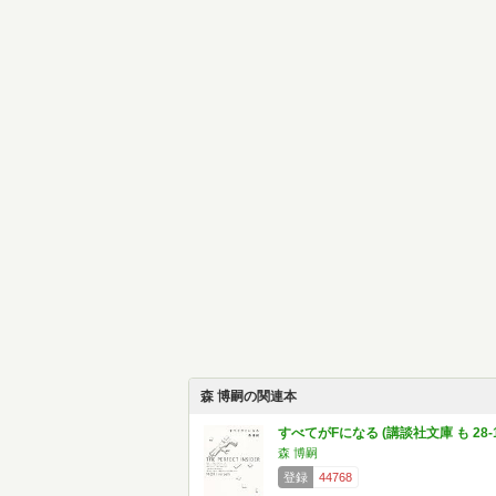
森 博嗣の関連本
すべてがFになる (講談社文庫 も 28-1
森 博嗣
登録
44768