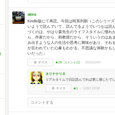
akira
Kindle版にて再読。今回は時系列順（このシリ
いようで読んでいて、読んでるようでいつもは読ん
づくのは、やはり森先生のライフスタイルに憧れ
ら、作家だから、助教授だから、そういうのはあ
み出すような人の生活や思考に興味があり、それを
が言われていた心象もわかる。不思議な体験かもし
いだった」
)
ナイス
★28
コメント(
1
)
2015/12/07
ネリナナリネ
リアルタイムで日記読んでれば更に感じたで
ナイス
★1
12/07 23:30