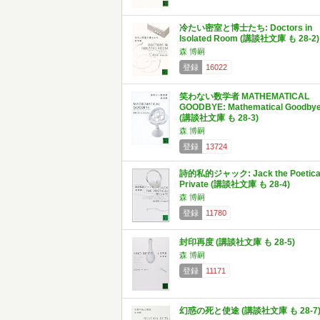
冷たい密室と博士たち: Doctors in
Isolated Room (講談社文庫 も 28-2)
森 博嗣
登録
16022
笑わない数学者 MATHEMATICAL
GOODBYE: Mathematical Goodby
(講談社文庫 も 28-3)
森 博嗣
登録
13724
詩的私的ジャック: Jack the Poetica
Private (講談社文庫 も 28-4)
森 博嗣
登録
11780
封印再度 (講談社文庫 も 28-5)
森 博嗣
登録
11171
幻惑の死と使途 (講談社文庫 も 28-7