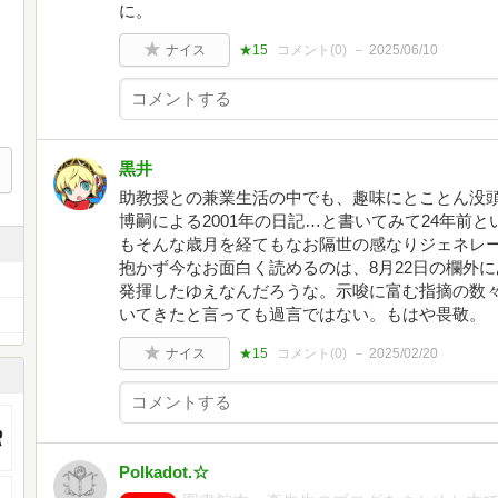
に。
ナイス
★15
コメント(
0
)
2025/06/10
黒井
助教授との兼業生活の中でも、趣味にとことん没
博嗣による2001年の日記…と書いてみて24年前
もそんな歳月を経てもなお隔世の感なりジェネレ
抱かず今なお面白く読めるのは、8月22日の欄外
発揮したゆえなんだろうな。示唆に富む指摘の数
いてきたと言っても過言ではない。もはや畏敬。
ナイス
★15
コメント(
0
)
2025/02/20
Polkadot.☆