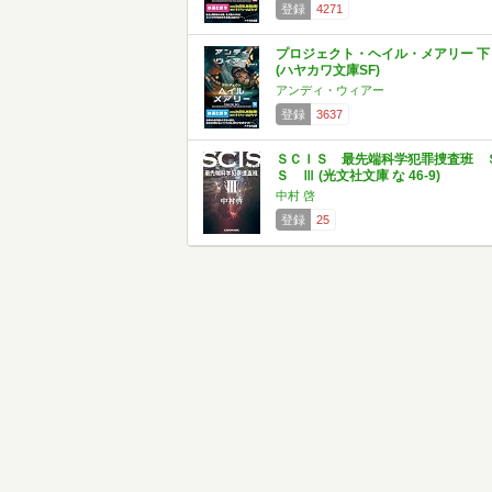
登録
4271
プロジェクト・ヘイル・メアリー 下
(ハヤカワ文庫SF)
アンディ・ウィアー
登録
3637
ＳＣＩＳ 最先端科学犯罪捜査班 
Ｓ Ⅲ (光文社文庫 な 46-9)
中村 啓
登録
25